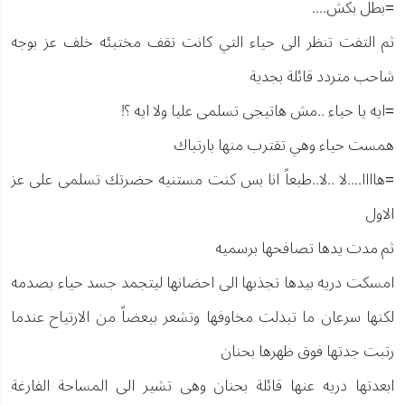
=بطل بكش....
ثم التفت تنظر الى حياء التي كانت تقف مختبئه خلف عز بوجه
شاحب متردد قائلة بجدية
=ايه يا حياء ..مش هاتيجى تسلمى عليا ولا ايه ؟!
همست حياء وهي تقترب منها بارتباك
=هاااا....لا ..لا..طبعاً انا بس كنت مستنيه حضرتك تسلمى على عز
الاول
ثم مدت يدها تصافحها برسميه
امسكت دريه بيدها تجذبها الى احضانها ليتجمد جسد حياء بصدمه
لكنها سرعان ما تبدلت مخاوفها وتشعر ببعضاً من الارتياح عندما
رتبت جدتها فوق ظهرها بحنان
ابعدتها دريه عنها قائلة بحنان وهى تشير الى المساحة الفارغة