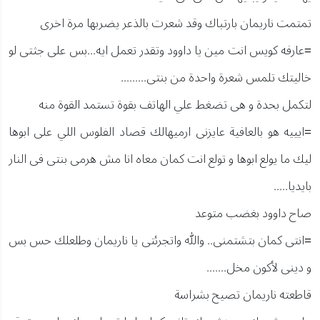
تمتمت ناريمان بارتباك وقد شعرت بالذعر يضربها مرة اخرى
=عارفه كويس انت مين يا داوود وتقدر تعمل ايه...بس على جثتى لو
خاليتك تلمس شعرة واحدة من بنتى.........
لتكمل بحدة و هى تضغط علي الهاتف بقوة تستمد القوة منه
=ايييه هو بالعافية عايزنى ارميهالك قصاد الفلوس اللي على ابوها
ليك ما يولع ابوها و تولع انت كمان معاه انا مش هرمى بنتى فى النار
بايديا.....
صاح داوود بغضب متوعد
=انتى كمان بتشتمنى.. والله واتجرئتى يا ناريمان وطلعلك حس بس
و دينى لأكون مخل.......
قاطعته ناريمان تصيح بشراسة