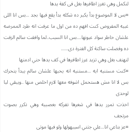
لتكمل وهي تغرز اظافرها بغل فى كفة يدها
=بس لا الموضوع بدأ يكبر ده شكله بدأ يقع فيها بجد ...بس انا اللى
غبيه المفروض كنت افهم ده من اول ما عرفت انه طرد الممرضه
علشان خاطر سواد عيونها....بس انا السبب..لما وافقت سالم الزفت
ده وفضلت ساكتة كل الفترة دى......
لتهتف بغل وهي تزيد غرز اظافرها في كف يدها حتي ادمتها
=كنت مستنيه ايه ...مستنيه انه يحبها علشان سالم يبدأ يتحرك
بس لا انا مش هستحمل اشوفه معها لازم اخلص منها ..ويبقي ليا
لوحدى
اخذت تمرر يدها في شعرها تفركه بعصبيه وهي تكرر بصوت
مرتجف
=عز بتاعي انا...علي جثتي اسيبهولها ولو فيها موتى