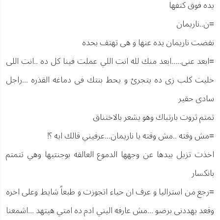
يده فوق كتفها
=ن..ناريمان
نفضت ناريمان يده عنها و هى تهتف بحده
=ابعد عنى.....ابعد منك لله انت اللي عملت فينا كل ده ..انت اللى
خليت كلب زى ده يتجرئ و يحط بنتك فى دماغه القذره ...راجل
سادى حقير
تمتم ثروت بارتباك وهو يشعر بالاختناق
=مش وقته ..مش وقته يا ناريمان...عرفيني قالك ايه ؟!
اخذت تزيل بيدها عن وجهها الدموع العالقه بوجنتيها وهي تتمتم
بانكسار
=رجع من استراليا و عرف ان حياء اتجوزت و طبعاً شايط وعلى اخره
وقعد يهددنى برضو ...مش عارفه البني ادم ده امتي هيتهد ...اشمعنا