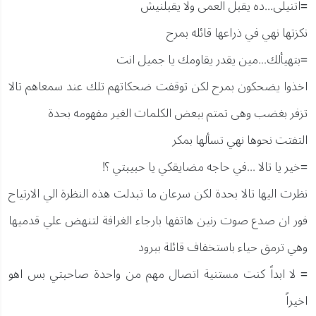
=اتنيلى...ده يقبل العمى ولا يقبلنيش
نكزتها نهي في ذراعها قائله بمرح
=بتهيألك...مين يقدر يقاومك يا جميل انت
اخذوا يضحكون بمرح لكن توقفت ضحكاتهم تلك عند سمعاهم تالا
تزفر بغضب وهى تمتم ببعض الكلمات الغير مفهومه بحدة
التفتت نحوها نهي تسألها بمكر
=خير يا تالا ...في حاجه مضايقكي يا حبيبتي ؟!
نظرت اليها تالا بحدة لكن سرعان ما تبدلت هذه النظرة الي الارتياح
فور ان صدع صوت رنين هاتفها بارجاء الغرافة لتنهض علي قدميها
وهي ترمق حياء باستخفاف قائلة ببرود
= لا ابداً كنت مستنية اتصال مهم من واحدة صاحبتي بس اهو
اخيراً