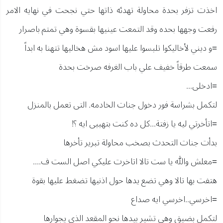
اخذت تزفر بحدة محاولة تهدئه ذاتها حتي نجحت في نهايه الامر
رفعت وجهها بحده وقد التمعت عينيها بقسوة وهي تمتم باصرار
=و ديني لأخاليكوا تلبسوا عليها اسود مش هخاليها تتهنا به ابداً
سمعت طرقاً خفيف علي باب الغرفه صرخت بحدة
=ادخلى...
لتكمل بشراسة فور دخول جنات الخادمه. التى تعمل بالمنزل
=اتأخرتي ليه يا زفتة...كل ده كنت بتهببى ايه ؟!
بدأت جنات التحدث بصخب محاولة تبرير تأخرها
=معلش والله يا ست تالا اتاخرت عليكي اصل الست ف....
هتفت بها تالا وهي تضع يدها حول اذنيها تضغط عليها بقوة
=اخرسي..اخرسي ايه صداع
لتكمل بضيق وهي تشير بيدها نحو المقعد الذي يجوارها