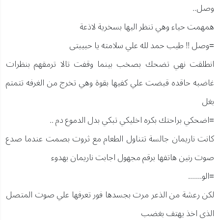
وصل..
همهمت حياء وهي تنظر اليها بسخرية لاذعة
=وصل !! طيب حمد لله علي سلامته يا حبيبتى
انطلقت نهي تضحك بصخب بينما وقفت تالا ترمقهم بنظرات
غاضبه حاقده قبضت علي كفيها بقوة وهي تخرج من الغرفه تتمتم
بغل
=اضحكي براحتك بكره اخليكي تبكي بدل الدموع دم ..
كانت ناريمان جالسة تتناول الطعام مع ثروت بصمت عندما صدع
صوت رنين هاتفها برقم مجهول اجابت ناريمان بهدوء
=الو.......
لكن رعشة من الذعر مرت بجسدها فور تعرفها علي صوت المتصل
الذى اخذ يهتف بغضب