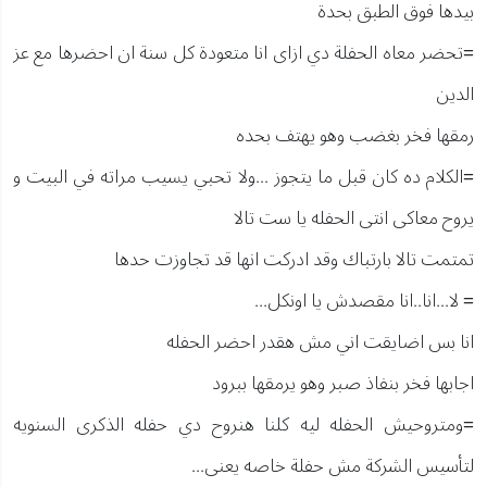
بيدها فوق الطبق بحدة
=تحضر معاه الحفلة دي ازاى انا متعودة كل سنة ان احضرها مع عز
الدين
رمقها فخر بغضب وهو يهتف بحده
=الكلام ده كان قبل ما يتجوز ...ولا تحبي يسيب مراته في البيت و
يروح معاكى انتى الحفله يا ست تالا
تمتمت تالا بارتباك وقد ادركت انها قد تجاوزت حدها
= لا...انا..انا مقصدش يا اونكل...
انا بس اضايقت اني مش هقدر احضر الحفله
اجابها فخر بنفاذ صبر وهو يرمقها ببرود
=ومتروحيش الحفله ليه كلنا هنروح دي حفله الذكرى السنويه
لتأسيس الشركة مش حفلة خاصه يعنى...