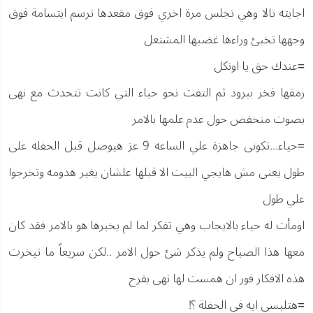
اجابته تالا وهي تجلس مرة اخري فوق مقعدها ترسم ابتسامة فوق
وجهها تخبئ وراءها غضبها المشتعل
=عندك حق يا اونكل
رمقها فخر ببرود ثم التفت نحو حياء التي كانت تتحدث مع نهى
بصوت منخفض حول عدم علمها بالامر
=حياء...تكونى جاهزة علي الساعه 9 عز هيوصل قبل الحفله على
طول يعنى مش هايجي البيت الا قبلها علشان يغير هدومه وتخرجوا
علي طول
اومأت له حياء بالايجاب وهي تفكر لما لم يخبرها هو بالامر فقد كان
معها هذا الصباح ولم يذكر شئ حول الامر ..لكن سريعاً ما تبخرت
هذه الافكار فور ان همست لها نهى بفرح
=هتلبسى ايه فى الحفلة ؟!