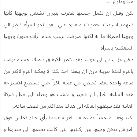
ميتبهدلوش.....
لكن وقبل ان تكمل جملتها شعرت بنيران تشتعل بوجهها كأنها
تلتهمه..اسرعت بخطوات متعثرة علي الفور نحو المرأة تنظر الي
وجهها لمعرفة ما به لكنها صرخت برعب عندما رأت صورة وجهها
المنعكسة بالمرأه
دخل عز الدين الي غرفته وهو يشعر بالارهاق يتملك جسده يرغب
بالنوم لمدة طويلة دون ان يقظه احد لكنه لا يمكنه النوم لاكثر من
ساعه واحده...فقد تخلص من عمله باكراً حتي يستطيع الاستراحه
هذه الساعه ..قبل ان يتجهز و يذهب هو وحياء الى حفل شركة
العائلة فقد سبقتهم العائلة الى هناك منذ اكثر من نصف ساعه..
لكنه وقف متجمداً بمنتصف الغرفة عندما رأي حياء تجلس فوق
الفراش تدفن وجهها بين ركبتيها التي كانت تضمها الي صدرها و