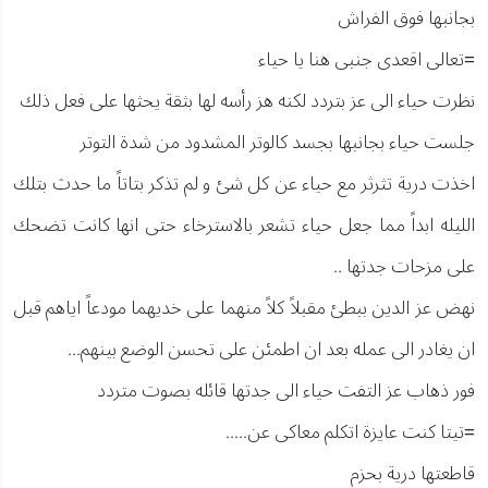
بجانبها فوق الفراش
=تعالى اقعدى جنبى هنا يا حياء
نظرت حياء الى عز بتردد لكنه هز رأسه لها بثقة يحثها على فعل ذلك
جلست حياء بجانبها بجسد كالوتر المشدود من شدة التوتر
اخذت درية تثرثر مع حياء عن كل شئ و لم تذكر بتاتاً ما حدث بتلك
الليله ابداً مما جعل حياء تشعر بالاسترخاء حتى انها كانت تضحك
على مزحات جدتها ..
نهض عز الدين ببطئ مقبلاً كلاً منهما على خديهما مودعاً اياهم قبل
ان يغادر الى عمله بعد ان اطمئن على تحسن الوضع بينهم...
فور ذهاب عز التفت حياء الى جدتها قائله بصوت متردد
=تيتا كنت عايزة اتكلم معاكى عن.....
قاطعتها درية بحزم