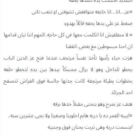
الشديد امسكت يده تشدها بخفه
=عز....انا....انا خايفه متوافقش تشوفنى او تتعب تانى
ضغط عز علي يدها بخفه قائلاً بهدوء
= لا متقلقيش انا اتكلمت معها في كل حاجه..المهم اننا نبان قدامها
ان احنا مبسوطين مع بعض..اتفقنا
هزت حياء رأسها تأخذ نفساً مرتجف عندما فتح عز الدين الباب
يخطو للداخل وهو لا يزال ممسكاً بيدها بين يده لتخطو خلفه
بخطوات بطيئة مرتجفة كانت جدتها جالسة فوق الفراش تتصفح
احد الجرائد
هتف عز بمرح وهو ينحنى مقبلاً خدها برقه
=ايييه القمر ده يا دريه هانم احلوينا وصغرنا ولا يجى عشرين سنه..
ابتسمت دريه وهى تربت بحنان فوق وجنتيه