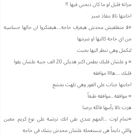
مراته قليل لو ما كان دبحني فيها ؟!
اجابتها تالا بنفاذ صبر
=لا متقلقيش محدش هيعرف حاجه....هيفتكروا ان جالها حساسيه
من اي حاجة كالتها او شربتها
لتكمل وهي تنظر اليها بخبث
= و علشان قلبك يطمن اكتر هديكي 20 الف جنيه علشان يقوا
قلبك ....هاااا موافقه
اجابتها جنات علي الفور وهي تلهث بجشع
= موافقه...موافقه طبعاً
هزت تالا رأسها قائله برضا
=تمام اوث ...المهم عندي بقي انك ترشيه علي نوع كريم. معين
واللي دايماً هى بتستعمله علشان محدش يشك في حاجه