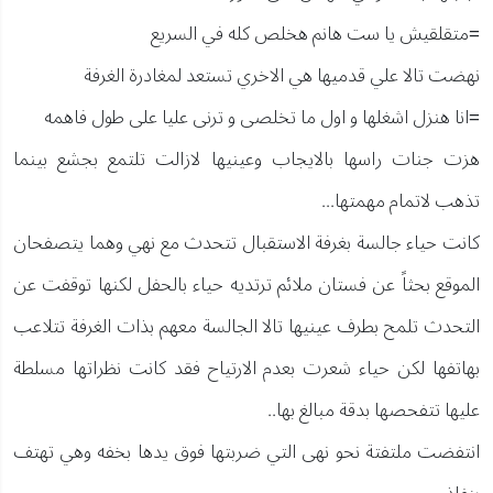
=متقلقيش يا ست هانم هخلص كله في السريع
نهضت تالا علي قدميها هي الاخري تستعد لمغادرة الغرفة
=انا هنزل اشغلها و اول ما تخلصى و ترنى عليا على طول فاهمه
هزت جنات راسها بالايجاب وعينيها لازالت تلتمع بجشع بينما
تذهب لاتمام مهمتها...
كانت حياء جالسة بغرفة الاستقبال تتحدث مع نهي وهما يتصفحان
الموقع بحثاً عن فستان ملائم ترتديه حياء بالحفل لكنها توقفت عن
التحدث تلمح بطرف عينيها تالا الجالسة معهم بذات الغرفة تتلاعب
بهاتفها لكن حياء شعرت بعدم الارتياح فقد كانت نظراتها مسلطة
عليها تتفحصها بدقة مبالغ بها..
انتفضت ملتفتة نحو نهى التي ضربتها فوق يدها بخفه وهي تهتف