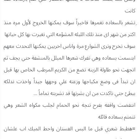
كانت
ِتشعر بالسعاده تغمرها فاخيراً سوف يمكنها الخروج لأول مره منذ
اكثر من شهر اى منذ تلك الليله المشؤمه التي تغيرت بها كل حياتها
سوف تخرج وترى الشوارع مرة واناس اخريين يمكنها التحدث معهم
ابتسمت بسعاده وهي تفرك شعرها المبلل بالمنشفة حتي يجف ثم
اتجهت نحو طاولة الزينه تضع من الكريم المرطب الخاص بها قبل
ان تبدأ فى وضع مكياجها وزعته علي وجهها جيداً واخذت تدلكه
ببطئ حتي تاكدت من ان بشرتها قد تشربته تماماً ...
انتفضت واقفه بفرح تتجه نحو الحمام لجلب مكواه الشعر وهي
تتمتم بسعاده قائله
=هظبط شعري قبل ما البس الفستان واحط الميك اب علشان