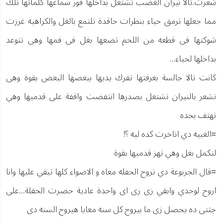
شعرت.تالا نيران الغضب تشتعل بداخلها فور سماعها كلماتها تلك
مما جعلها ترمق حياء بنظرات حاقدة تلتمع بالغل والكراهيه غرزت
شوكتها فى قطعه من اللحم تضعها بغل فى فمها وهى تتوعد
بداخلها لحياء...
كانت تالا جالسة بغرفتها تفرك يديها ببعضها البعض بقوة وهى
تشعر بالنيران تشتعل بصدرها انتفضت واقفة على قدميها وهي
تهتف بحده
=الغبيه دي اتاخرت كده ليه ؟!
لتكمل بغل وهي تهز قدميها بقوة
=قال الجربوعة دي تروح الحفله معاه و الاضواء كلها تبقي عليها وانا
اروح لوحدي وابقي زى زى اى واحدة عادية حضرت الحفلة...على
جثتى ده يحصل زى ما بيروح كل سنه معايا هيروح السنه دى