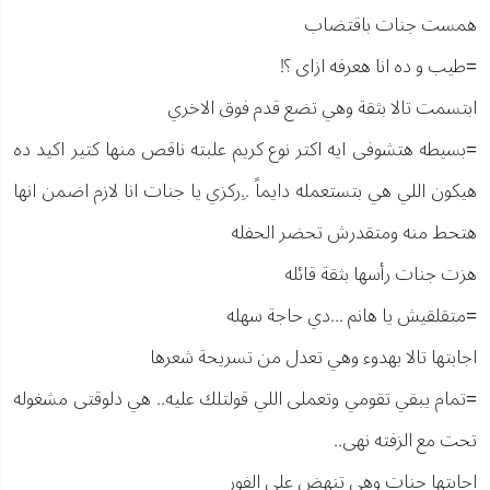
همست جنات باقتضاب
=طيب و ده انا هعرفه ازاى ؟!
ابتسمت تالا بثقة وهي تضع قدم فوق الاخري
=بسيطه هتشوفى ايه اكتر نوع كريم علبته ناقص منها كتير اكيد ده
هيكون اللي هي بتستعمله دايماً ..ِركزي يا جنات انا لازم اضمن انها
هتحط منه ومتقدرش تحضر الحفله
هزت جنات رأسها بثقة قائله
=متقلقيش يا هانم ...دي حاجة سهله
اجابتها تالا بهدوء وهي تعدل من تسريحة شعرها
=تمام يبقي تقومي وتعملى اللي قولتلك عليه.. هي دلوقتى مشغوله
تحت مع الزفته نهى..
اجابتها جنات وهي تنهض على الفور