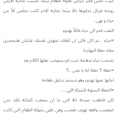
حيث جلس فخر يترأس طاولة الطعام بينما جلست بجانبه الايمن
زوجته فريال تجاورها تالا بينما بجانبه الاخر كانت تجلس كلاً من
حياء و نهى..
التفت فخر الي حياء قائلاً بهدوء
=حياء ...عز كان قالى ان ابلغك تجهزى نفسك علشان هتحضرى
معاه حفلة النهاردة
تمتمت حياء بدهشه حيث لم يستوعب عقلها الكلام بعد
=حفلة ؟! حفلة ايه يا عمى ..؟!
اجابها عمها بهدوء وهو مستمر بتناول طعامه
=الحفلة السنويه للشركة اللي......
لكن قاطعت صرخة تالا التى ما ان سمعت كلماته تلك حتي
انتفضت واقفه تهتف بغضب وهي تلقي بشوكة الطعام التي كانت