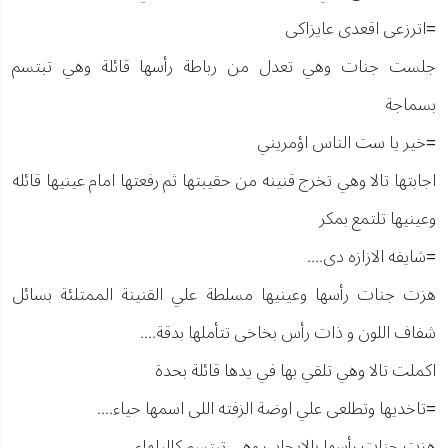
=اترزعى اقعدى عايزاكى
جلست جنات وهي تعدل من رباطة رأسها قائلة وهي تبتسم
بسماجة
=خير يا ست الناس اؤمريني
اجابتها تالا وهي تخرج قنينه من حقيبتها ثم رفعتها امام عينيها قائله
وعينيها تلتمع بمكر
=شايفه الازازه دى....
هزت جنات رأسها وعينيها مسلطة علي القنينة الممتلئة بسائل
شفاف اللون و ذات رأس بخاخى تتأملها بدقة....
اكملت تالا وهي تلقي بها في يدها قائلة بحدة
=تاخديها وتطلعى علي اوضة الزفته اللى اسمها حياء....
هزت جنات رأسها بالايجاب وهى تبتسم كالبلهاء