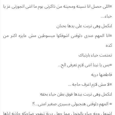
=اللى حصل انا نسيته ومحيته من ذاكرتى يوم ما انتى اتجوزتى عز يا
حياء....
لتكمل وهى تربت على يدها بحنان
=انا المهم عندى دلوقتى اشوفكوا مبسوطين مش عايزه اكتر من
كده
تمتمت حياء بارتباك
=بس يا تيتا انتى لازم تعرفى الح...
قاطعتها دريه
=لا مش لازم اعرف حاجه ...
لتكمل وهى تربت بيدها فوق بطن حياء بخفه
= المهم دلوقتى هتجبولى مسيرى صغير امتى...؟!
اشتعل وجه حياء بالخجل مما جعل درية تنفجر ضاحكه جاذبه اياها