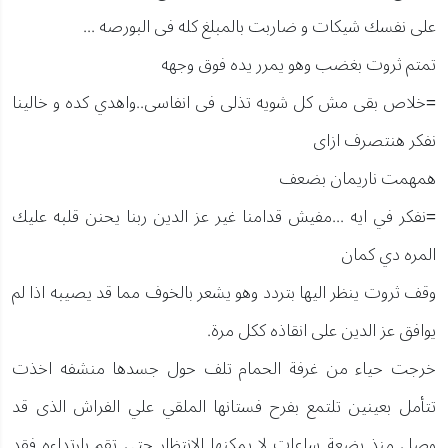
على نفسك شيكات و ضاربت بالمبلغ كله فى البورصه ...
تمتم ثروت بغضب وهو يمرر يده فوق وجهه
=خلاص بقى مش كل شويه تذلى فى انفاسى..واهدي كده و خالينا
نفكر هنتصرف ازاى
همهمت ناريمان بضعف
=نفكر في ايه ...مفيش قدامنا غير عز الدين ربنا يحنن قلبه عليك
المره دي كمان
وقف ثروت ينظر اليها بتردد وهو يشعر بالخوف مما قد يصيبه اذا لم
يوافق عز الدين على انقاذه ككل مرة.
خرجت حياء من غرفة الحمام تلف حول جسدها منشفه اخذت
تتأمل بعينين تلتمع بفرح فستانها الملقي علي الفراش الذى قد
وصل منذ بضعة ساعات لا يمكنها الانتظار حتي تقم بارتداءه فقد