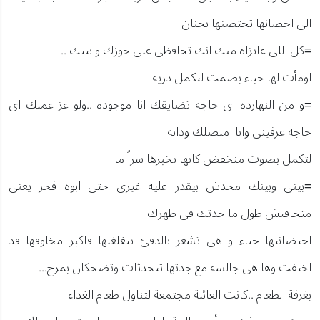
الى احضانها تحتضنها بحنان
=كل اللى عايزاه منك انك تحافظى على جوزك و بيتك ..
اومأت لها حياء بصمت لتكمل دريه
=و من النهارده اى حاجه تضايقك انا موجوده ..ولو عز عملك اى
حاجه عرفينى وانا املصلك ودانه
لتكمل بصوت منخفض كانها تخبرها سراً ما
=بينى وبينك محدش بيقدر عليه غيرى حتى ابوه فخر يعنى
متخافيش طول ما جدتك فى ظهرك
احتضانتها حياء و هى تشعر بالدفئ يتغلغلها فاكبر مخاوفها قد
اختفت وها هى جالسه مع جدتها تتحدثات وتضحكان بمرح...
بغرفة الطعام ..كانت العائلة مجتمعة لتناول طعام الغداء