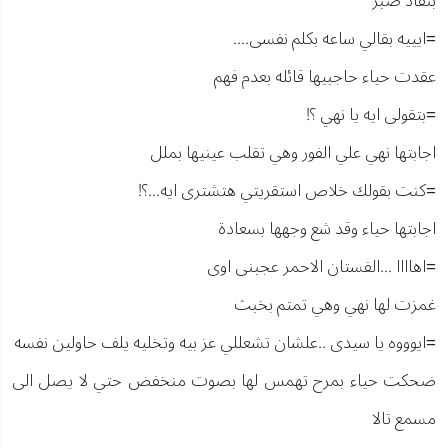
بنفاذ صبر
=ايييه بقالي ساعه بكلم نفسى....
عقدت حياء حاجبيها قائله بعدم فهم
=بتقولى ايه يا نهي ؟!
اجابتها نهي علي الفور وهي تقلب عينيها بملل
=كنت بقولك خلاص استقريتي هتشترى ايه...؟!
اجابتها حياء وقد شع وجهها بسعادة
=اهاااا ...الفستان الاحمر عجبنى اوى
غمزت لها نهي وهي تمتم بخبث
=ايوووه يا سيدى ..علشان تشعللي عز بيه وتخليه يلف حاولين نفسه
ضحكت حياء بمرح تهمس لها بصوت منخفض حتي لا يصل الى
مسمع تالا