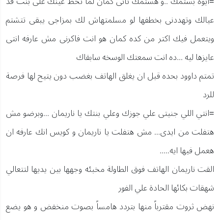
=ايوه بشتمك ..و هشتمك تانى كمان لما تحط عينك على بنت قد
عيالك وتهددنى بخطفها لو مسلمتهاش لك بمزاجى يبقى تتشتم
ويتعمل فيك اكتر من كده كمان هو انت فاكرنى مش عارفه انتى
عايزها ليه ...ده انت سمعتك الوسخه سابقاك
تمتم داوود بحده قبل ان يغلق الهاتف بغضب دون يتيح لها فرصة
للرد
=انتي اللي جنيتى علي جوزك وعلي بنتك يا ناريمان ...وبرضو مش
هتفلت من ايدى... مش هتفلت يا ناريمان و كويس انك عارفه ان
هعمل فيها ايه.....
القت ناريمان الهاتف فوق الطاولة مخبئه وجهها بين يديها لتتعالي
شهقات بكائها الحادة علي الفور
نهض ثروت مقترباً منها بتردد هامساً بصوت منخفض و هو يضع