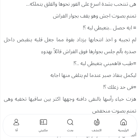
هى تنتحب بشدة اسرع على الفور نحوها والقلق يتملكه...
تمتم بصوت اجش وهو يقف بجوار الفراش
= ايه حصل ..بتعيطي ليه ؟!
لم تجيبه و اخذ انتحابها يزداد بقوة مما جعل قلبه ينقبض داخل
صدره بألم جلس بجوارها فوق الفراش قائلاً بهدوء
=طيب فاهميني بتعيطي ليه ..؟!
ليكمل بنفاذ صبر عندما لم يتلقى منها اجابه
=فى حد زعلك ؟!
هزت حياء رأسها بالنفى دافنه وجهها اكثر بين ساقيها تخفيه وهى
تمتم بصوت منخفض
=لا....
الرئيسية
اكتشف
بحث
مكتبتي
أنا
انتفض واقفاً بحدة وهو يهتف بنفاذ صبر