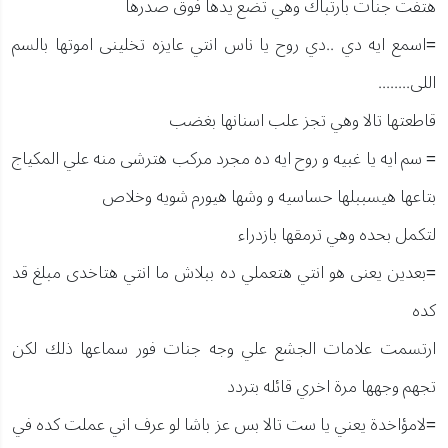
هتفت جنات بارتباك وهي تضع يدها فوق صدرها
=اسمع ايه دي ..دي روح يا ناس انتي عايزه تخلينى اموتها بالسم
اللى........
قاطعتها تالا وهي تجز علب اسنانها بغضب
= سم ايه يا غبيه و روح ايه ده مجرد مركب هترشى منه علي المكياج
بتاعها هيسببلها حساسيه و وشها هيورم شويه وخلاص
لتكمل بحده وهي ترمقها بازدراء
=بعدين يعنى هو انتي هتعملي ده ببلاش ما انتي هتاخدى مبلغ قد
كده
ارتسمت علامات الجشع علي وجه جنات فور سماعها ذلك لكن
تجهم وجهها مرة اخري قائله بتردد
=لامؤاخدة يعني يا ست تالا بس عز باشا لو عرف اني عملت كده في