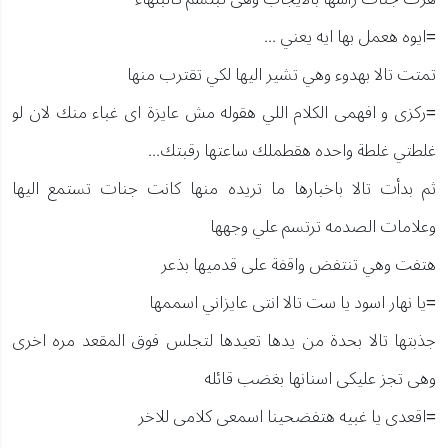
=ايوه هعمل بها ايه يعني ...
تمتت تالا بهدوء وهي تشير اليها لكي تقترب منها
=ركزى و افهمى الكلام اللي هقوله مش عايزة اى غباء منك لان لو
غلطتي غلطة واحده هقطملك ساعتها رقبتك...
ثم بدأت تالا باخبارها ما تريده منها كانت جنات تستمع اليها
وعلامات الصدمه ترتسم علي وجهها
هتفت وهي تنتفض واقفة على قدميها بذعر
=يا نهار اسود يا ست تالا انتى عايزاني اسممها
جذبتها تالا بحدة من يدها تعيدها لتجلس فوق المقعد مره اخرى
وهى تجز عليكى اسنانها بغضب قائله
=اقعدى يا غبيه هتفضحينا اسمعى كلامى للاخر