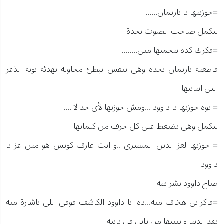
=جوزتيها يا ناريمان......
ليكمل صاحب الصوت بحدة
=فكرك كده بتحميها منى........
قاطعته ناريمان بحده وهي تنفس ببطئ محاوله تهدئة نوبة الذعر
التي انتابتها
=ايوه جوزتها يا داوود ...ومش جوزتها لأى حد لا ....
لتكمل وهي تضغط علي كل حرف من كلماتها
= جوزتها لعز الدين المسيرى ..و انت عارف كويس هو مين عز يا
داوود
صاح داوود بشراسة
=فاكرانى هخاف منه...ده انا داوود الكاشف فوقى اللى باشارة منه
يهد الدنيا و يبنيها من تانى فى ثانية