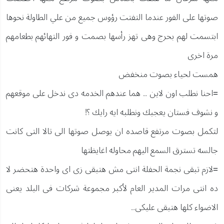
صوتها على الفور عندما التفتت رؤوس جميع من علي الطاولة نحوها
ابتسمت لهم بحرج وهى تهز رأسها بصمت و فور التهائهم بطعامهم
مرة اخرى
همست لحياء بصوت منخفض
=احنا نطلب اون لاين .. هما عندهم الخدمه دى ندخل على موقعهم
و نشوف فستان يعجبك ونطلبه ايه رايك ؟!
لتكمل بصوت مرتفع قاصده ان يوصل صوتها الى تالا التى كانت
جالسه تسترق السمع اليهم محاوله اغايظتها
=لازم تبقى نجمة الحفلة انتى مش هتبقى زى اى واحدة هتحضر لا
ده انتى مرات المدير العام لأكبر مجموعة شركات فى البلد يعنى
الاضواء كلها هتبقى عليكى..