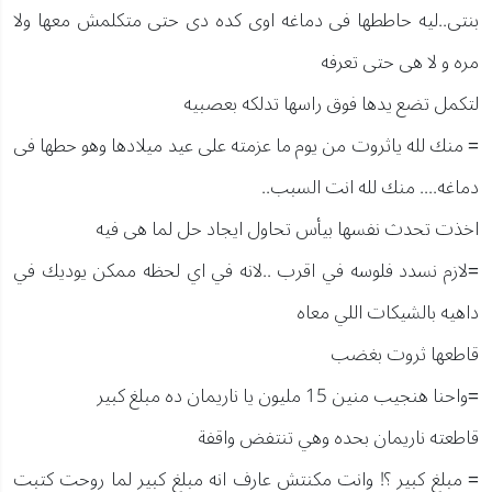
بنتى..ليه حاططها فى دماغه اوى كده دى حتى متكلمش معها ولا
مره و لا هى حتى تعرفه
لتكمل تضع يدها فوق راسها تدلكه بعصبيه
= منك لله ياثروت من يوم ما عزمته على عيد ميلادها وهو حطها فى
دماغه.... منك لله انت السبب..
اخذت تحدث نفسها بيأس تحاول ايجاد حل لما هى فيه
=لازم نسدد فلوسه في اقرب ..لانه في اي لحظه ممكن يوديك في
داهيه بالشيكات اللي معاه
قاطعها ثروت بغضب
=واحنا هنجيب منين 15 مليون يا ناريمان ده مبلغ كبير
قاطعته ناريمان بحده وهي تنتفض واقفة
= مبلغ كبير ؟! وانت مكنتش عارف انه مبلغ كبير لما روحت كتبت