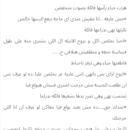
هزت حياء رأسها قائلة بصوت متخفض
=مش عارفه ...انا مفيش عندى اى حاجه ينفع البسها خالص
نكزتها نهى بذراعها قائلة
=احنا نخلص اكل و نروح الاتيله ال اللي بشترى منه على طول
فساتينه تحفه و متقلقيش هنلاقى ح.......
قاطعتها حياء وهي تزفر باحباط
=اروح ازاى بس يانهى..انتى عايزة عز يخلص عليا..ده لو عرف بس
ان طلعت الجنينه مش خرجت اشترى فستان هيولع فيا
تمتمت نهى وهى تمرر يدها بشعرها قائله بدراما
=عندك حق.....ده مش بعيد يولع فيا معاكى لو عرف ان انا اللى
خرجتك
لكنها سرعان ما هتفت بحماس بصوت مرتفع لكنها اخفضت