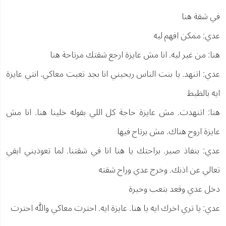
في شقة هنا
عدي: ممكن افهم ليه
هنا: من غير ليه. انا مش عايزة ارجع شقتك مرتاحة هنا
عدي: اتنهد. يا بنت الناس ريحيني انا بجد تعبت معاكي. انتي عايزة
ايه بالظبط
هنا: اتنهدت. مش عايزة حاجة كل اللي بقوله خلينا هنا. انا مش
عايزة اروح هناك. مش برتاح فيها
عدي: بنفاذ صبر. براحتك يا هنا انا في شقتنا. لما تعوذيني ابقي
تعالي عن اذنك. وخرج عدي وراح شقته
دخل عدي وقعد بتعب وحيرة
عدي: يا تري اخرك ايه يا هنا. عايزة ايه. احترت معاكي والله احترت