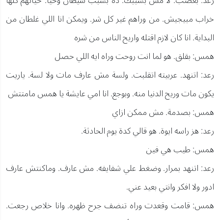
رعد: بغضب. لا مش بسببك. ده بسبب شيطان وحيا. حياتهم كلها
خراب مبيجيش. من وراهم غير كل شر. ويمكن انا اللي غلطان من
البداية. انا كان لازم اقتله واريح الناس من شره
همس: بقلق. هو لما انت روحت وراه ايه اللي حصل
رعد: اتنهد. عربيته اتقلبت. ولسة مش عارف مات ولا لسة. ياريت
يكون مات وريح الدنيا منه. وبوجع. انا امي عايشة يا همس مامتتش
همس: بصدمة. مش ممكن ازاي
رعد: هز راسه ايوة. هو قالي كدة يوم الحادثة.
همس: طيب هي فين
رعد: اتنهد بمرار. وضغط علي شفايفه. مش عارف. وماكنتش عارف
ادور ولا افكر وانتي بعيد عني.
همس: قامت وقعدت وراه تنضف جرح ظهره. وانا خلاص رجعت.