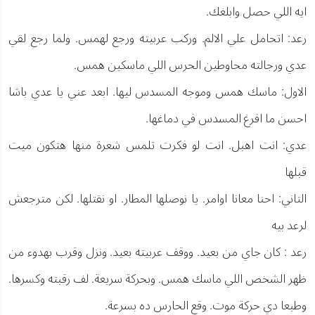
ايه اللي حصل وابلغك.
رعد: اتحامل علي الالم. وركب عربيته ورجع لهمس. ولما رجع لقي
عدي ورجالته محاوطين الحرس اللي ماسكين همس.
الاول: ماسك همس وموجه المسدس ليها. ابعد عني يا عدي باشا
احسن ما افرغ المسدس في دماغها.
عدي: انت اهبل. انت لو فكرت تلمس شعرة منها هتكون ميت
قبلها
التاني: احنا معانا اوامر. يا نوصلها المطار. او نقتلها. لكن مترجعش
لرعد بيه
رعد : كان جاي من بعيد. ووقف عربيته بعيد. ونزل وقرب بهدوء من
ظهر الشخص اللي ماسك همس. وبحركة سريعة. لف رقبته وكسرها.
وطبعا دي حركة موت. وقع الحارس ده بسرعة.