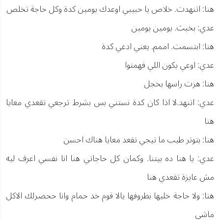
هنا: اتنهدت. خلاص يا حبيبي اوعدك يومين كدة وكل حاجة تخلص
عدي: بخبث. يومين يومين
هنا: ابتسمت. اممم. يعني ادعي كدة
عدي: اوعي يكون اللي فهمتوا
هنا: هزت راسها بخجل
عدي: اتنهد.لا اذا كان كدة نستني بس بشرط ترجعي تقعدي معايا
هنا
هنا: بتوتر طيب ما تيجي تقعد معايا هناك احسن
عدي: يا هنا ده بيتنا. وكمان كل حاجاتي هنا انا نفسي اعرف ليه
مش عايزة تقعدي هنا
هنا: ولا حاجة خليها بظروفها يالا قوم خد حمام وانا ححضرلك الاكل
ماشي