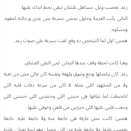
رعد: بغضب وغل. تستاهل علشان تبقي تحط ايدك عليها.
التاني ركب العربية وحاول يمشي بسرعة بس عدي ورجالته لحقوه.
ومسكوه.
همس: اول لما الشخص ده وقع. لفت بسرعة علي صوت رعد.
وهنا كانت لحظة وقف عندها الزمان. لمي التقي العشاق.
رعد: كان بيلصلها بوجع وشوق ولهفة ونفسه كان عالي مش من تعبه
ولا من المجهود اللي عمله. لا كان من سرعة دقات قلبه اللي
اتلخبطت لما شافها هي حبيتي اللي وحشتني اللي جننتني اللي
وجعت قلبي عليها اللي حيرتني من قلقي وخوفي عليها
همس: كانت مش عارفة هي خايفة منه ولا خايفة عليه. خايفة
يغضب عليها. ولا خايفة عليه من اللي حصل وهو لسة تعبان. عايزة