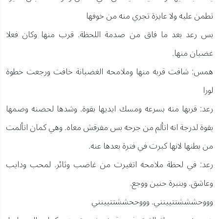
تطمن عليه ولا عايزة تجري منه من خوفها
بس رعد بعد ما فاق من صدمة اللحظة. قرب منها وكان فعلا
غضبان منها.
همس: شافت قربه منها وملامحه الغضبانة خافت ورجعت خطوة
لورا
رعد: قربها منه بسرعه ومسك ايديها بقوة. وشدها لحضنه وضمها
بقوة لدرجة انه اتألم من جرحه بس مفرقش معاه. وهي كمان اتألمت
من بطنها لانها كبرت في فترة بعدها عنه.
رعد: في لحظة ملامحه اتغيرت من غاضب وثائر. لمحب ودايب
وعاشق. وبنبرة حنين ووجع.
وووحشششتتيينني. وووححششتتيينني