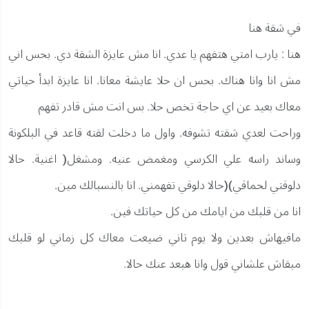
في شقة هنا
هنا : يارب امتي هتفهم يا عدي. انا مش عايزة الشقة دي. بحس اني
مش انا وانا هناك. بحس ان حلا عايشة معانا. انا عايزة ابدأ حياتي
معاك بعيد عن اي حاجة تخص حلا. بس انت مش قادر تفهم
وراحت لعدي شقته تشوفه. واول ما دخلت لقته قاعد في البلكونة
وساند راسه علي الكرسي ومغمض عنيه. ومشغل( اغنية. حالا
دلوقتي لحماقي)(حالا دلوقي تفهمني. انا بالنسبالك مين.
انا من قلبك من ايامك من كل حياتك فين.
مافيهاش بعدين ولا يوم تاني ضيعت معاك كل زماني لو قلبك
مبقاش علشاني قول وانا هبعد عنك حالا.