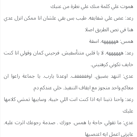
هموت علي كلمة منك علي نظرة من عنيك
رعد: عض علي شفايفه. طيب بس بقي علشان انا ممكن انزل عدي
هنا في نص الطريق اصلا
همس: ههههههه. اسفة
رعد: ههههههه. لا يا قلبي متتأسفيش. فرحيني كمان وقولي انا كنت
خايف تكوني كرهتيني.
عدي: اتنهد بضيق. اوفففففف. اوعدنا يارب. يا جماعة راعوا ان
معاكم واحد متجوز مع ايقاف التنفيذ. خلي عندكم دم.
رعد: واحنا ذنبنا ايه اذا كنت انت اللي خيبة. وسايبها تمشي كلامها
عليك
عدي: ما تقولي حاجة يا همس. جوزك . صدمة رجوعك اثرت عليه.
عايزني اعمل ايه اغتصبها