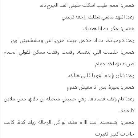
همس: اممم. طيب اسكت خليني الف الجرح ده.
رعد: اتنهد ماشي شكلك راجعة تربيني
همس: بمكر. ده انا هعذبك
رعد: لا وحياتك. ده انا خلاص جبت اخري. انتي وحششتيني اوي
همس: خلصت اللي بتعمله. وقمت وقفت ممكن تقولي الحمام
فين عايزة اخد حمام
رعد: شاور بإيده. اهو يا قلبي هناك.
همس: بحيرة. بس انا معيش هدوم
رعد: قام وقف قصادها. وهي حبيبتي متخيلة ان دلابها مش ملاين
كالعادة.
همس: ابتسمت. انت ااااه منك لو كل الرجالة زيك كدة. كانت
حاجات كتير اتغيرت