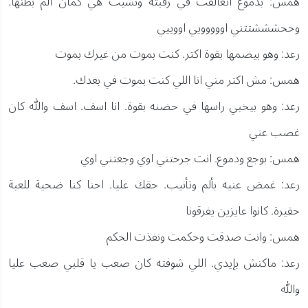
همس: بدموع اتعالقت في رقبته ونسيت هي كمان الم بطنها.
وححشششتتني اووووويي اووييي
رعد: وهو بيضمها بقوة اكتر. كنت بموت من غيرك بموت
همس: مش اكتر مني انا اللي كنت بموت في بعدك.
رعد: وهو بيخبي راسها في حضنه بقوة. انا اسف. اسف والله كان
غصب عني
همس: بوجع ودموع. انت جرحتني اوي وجعتني اوي
رعد: غمض عنيه بألم وتأنيب. حقك عليا. احنا كنا ضحية للعبة
حقيرة. كانوا عايزين يفرقونا
همس: وانت صدقت وحكمت ونفذت الحكم
رعد: ماكنش بإيدي. اللي شوفته كان صعب يا قلبي صعب عليا
والله