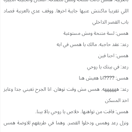
اللي تقريبا ماكنتش عنيها جايبة اخرها. ووقف عدي بالعرببة قصاد
باب القصر الداخلي
همس: لسة متنحة ومش مستوعبة
رعد: عقد حاجبه. مالك يا همس في ايه
همس: احنا فين
رعد: في بيتك يا روحي
همس: ????انا هعيش هنا
رعد: ههههههه. همس مش وقت توهان. انا الجرح تعبني جدا وعايز
اخد المسكن
همس: فاقت من تواهنها. خلاص يا روحي يالا بينا.
ونزل رعد وهمس ودخلوا القصر. وهما في طريقهم للاوضة همس