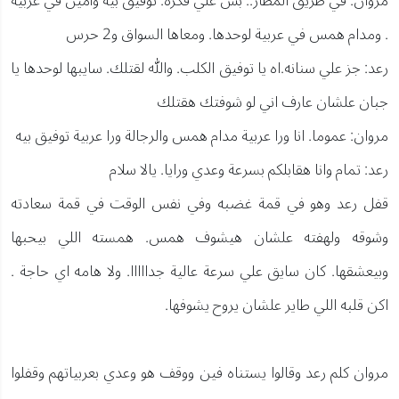
مروان: في طريق المطار.. بس علي فكرة. توفيق بيه وآمين في عربية
. ومدام همس في عربية لوحدها. ومعاها السواق و2 حرس
رعد: جز علي سنانه.اه يا توفيق الكلب. والله لقتلك. سايبها لوحدها يا
جبان علشان عارف اني لو شوفتك هقتلك
مروان: عموما. انا ورا عربية مدام همس والرجالة ورا عربية توفيق بيه
رعد: تمام وانا هقابلكم بسرعة وعدي ورايا. يالا سلام
قفل رعد وهو في قمة غضبه وفي نفس الوقت في قمة سعادته
وشوقه ولهفته علشان هيشوف همس. همسته اللي بيحبها
وبيعشقها. كان سايق علي سرعة عالية جدااااا. ولا هامه اي حاجة .
اكن قلبه اللي طاير علشان يروح يشوفها.
مروان كلم رعد وقالوا يستناه فين ووقف هو وعدي بعربياتهم وقفلوا