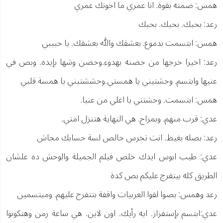
همس: ضمته بقوة. انا عمري ما اخونك عمري
رعد: بحبك. بحبك. بحبك
همس: ابتسمت بدموع. بعشقك والله بعشقك. يا حبيبي
رعد: اخيرا خرجها من حضنه بهدوء.وحضن وشها بإيده. وبص في
عنيها وابتسم. وحشتيني يا همستي.وحششتيني يا همسة قلبي
همس: ابتسمت. وحشتني يا اغلي من عنيا.
عدي: قرب منهم. وبمزاح. هي النهاية هتنزل امتي.
رعد: بصله بغيظ. انت تخرس خالص لسة حسابك مجاش
عدي: طيب ابوس ايدك خلص فيلم الجميلة والوحش ده علشان
الطريق كله بيتفرج عليكم بص كدة
رعد وهمس: بصوا لقوا العربيات واقفة بتتفرج عليهم. ومبتسمين
عدي:ابتسم بإستفزاز. ايه رأيك. اون لاين. هي ساعة زمن وهتكونوا