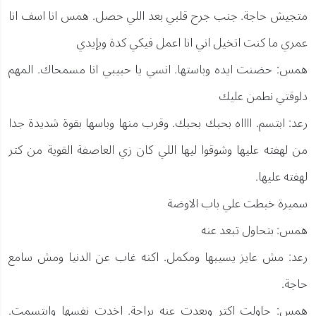
متجيش حاجة. جنب جرح قلبي بعد اللي حصل. همس انا اسف انا
عمري ما كنت اتخيل اني انا اعمل فيكي كدة وبإيدي
همس: حضنت ايده وباستها. انسي يا حبيبي انا مسمحاك. المهم
دلوقتي نطمن عليك
رعد: ابتسم. ااااه بحبك بحبك. وقرب منها وباسها بقوة شديدة جدا
من لهفته عليها وشوقوا ليها اللي كان زي العاصفة القوية من كتر
لهفته عليها.
سميرة خبطت علي باب الاوضة
همس: بتحاول تبعد عنه
رعد: مش عايز يسيبها ومكمل. اكنه غاب عن الدنيا ومش سامع
حاجة.
همس: حاولت اكتر وبعدت عنه براحة. اخدت نفسها وابتسمت.