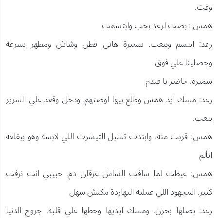
وقت.
همس : بصت لرعد بحب وابتسمت
رعد: ابتسم وبتعب. سميرة هاتي قطن وشاش ومطهر بسرعة
وحصلينا علي فوق
سميرة. حاضر يا فندم
رعد: مسك ايد همس وطلع بيها اوضتهم. ودخل وقعد علي السرير
بتعب.
همس: قربت منه. وابتدت تشيل التيشرت اللي لابسه وهو بيقلعه
اتألم
همس: عيطت لما شافت الشاش غرقان دم. حبيبي انت نزفت
كتير. المجهود اللي عملته النهاردة مكنش سهل
رعد: بصلها بحزن. ومسك ايديها وحطها علي قلبه. جروح الدنيا