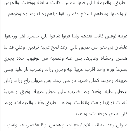
الطريق. والعربية اللي فيها همس. كانت سابقة ووقفت والحرس
نزلوا منها. ومعاهم السلاح. وكمان لقوا وراهم رجالة رعد وحاوطوهم.
عربية توفيق كانت بعدهم ولما قربوا شافوا اللي حصل. لفوا ورجعوا.
علشان يروجعوا من طريق تاني. رعد لمح عربية توفيق. وعلي قد ما
همس وحشاه وعايزها. بس غله وغضبه من توفيق. خلاه يجري
بسرعة وراه واخد اقرب عربية ليه وجري وراه. وضرب نار عليه وعلي
عربيته. وحرسه كمان ضربه نار علي رعد. بس مروان راح وراه. وكان
بيغطي عليه. وفعلا رعد ضرب علي عجل عربية توفيق والعربية
فقدت توازنها ولفت واتقلبت. وطبعا الطريق وقف والعربيات. ورعد
كان ابتدي جرحه يشد ويتعبه.
مروان: رعد بيه انت لازم ترجع لمدام همس. وانا هفضل هنا واشوف