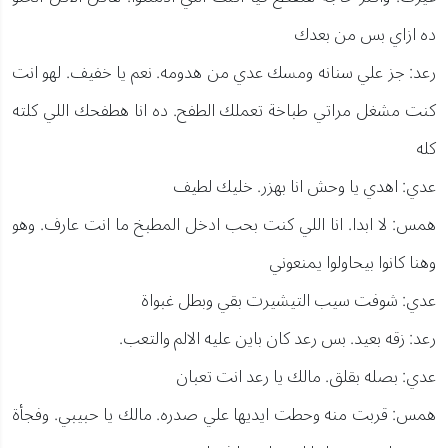
ده ازاي بس من بعدك
رعد: جز علي سنانه ومسك عدي من هدومه. نعم يا خفيف. لهو انت
كنت مشغل مراتي طباخة تعملك الطفح. ده انا هطفحك اللي كلته
كله
عدي: اهدي يا وحش انا بهزر. خليك لطيف
همس: لا ابدا. انا اللي كنت بحب ادخل المطبخ ما انت عارف. وهو
وهنا كانوا بيحاولوا يمنعوني
عدي: شوفت سيب التيشيرت بقي وبطل غبواة
رعد: زقه بعيد. بس رعد كان باين عليه الالم والتعب.
عدي: بصله بقلق. مالك يا رعد انت تعبان
همس: قربت منه وحطت ايديها علي صدره. مالك يا حبيبي. وفجأة