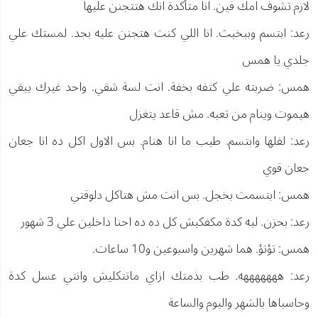
لازم تشوف امك فين. انا متأكدة انك هتتجنن عليها
رعد: ابتسم وببخبث. انا اللي كنت هتجنن عليه بجد. لمستك علي
جلدي يا همس
همس: ضربته علي كتفه بخفة. انت لسة شقي. واحد غيرك يبقي
هيموت وينام من تعبه. مش قاعد يتغزل
رعد: لفلها وابتسم. طيب ما انا هنام. بس الاول اكل ده انا جعان
جعان قوي
همس: ابتسمت بخجل. بس انت مش هتاكل دلوقتي
رعد: بحزن. ليه كدة مكفكيش كل ده ده احنا داخلين علي 3 شهور
همس: تؤتؤ. هما شهرين واسبوعين و10 ساعات.
رعد: هههههههه. طب بذمتك ازاي ماتتكليش وانتي عسل كدة
وحاسباها بالشهر واليوم والساعة