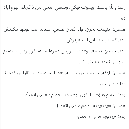
رعد: والله بحبك. وبموت فيكي. ونفسي امحي من ذاكرتك اليوم اياه
ده
همس: اتنهدت بحزن. وانا كمان نفسي انساه. انت يومها مكنتش
رعد. كنت واحد تاني انا معرفوش
رعد: حضنها بحنية. اوعدك يا روحي عمرها ما هتتكرر. ويارب تتقطع
ايدي لو اتمدت عليكي تاني
همس: بلهفة. خرجت من حضنه. بعد الشر عليك ما تقولش كدة انا
فداك يا روحي
رعد: ابتسم وبلؤم. انا بقول اوصلك للحمام بنفسي ايه رأيك
همس: هههههههه. اممم ماشي اتفضل
رعد: هههههه تعالي يا قمري.