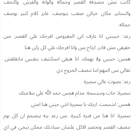
كانت مش مصدقة القصر وجماله والوانه والفرش. والتحف
والستاير. مكان خيالي صعب يتوصف. عايز كلام كتير يوصف
جماله.
رعد: حبيبتي انا عارف اني المفروض افرجك علي القصر. بس
حقيقي مش قادر. ارتاح بس وانا افرجك علي كل ركن هنا
همس: حبيبي ولا يهمك. انا هبقي استكشف بنفسي ماتقلقش.
تعالي بس المهم اننا ننضف الجروح دي
رعد: بصوت عالي سميرة
سميرة: جات ومبتسمة. مدام همس حمد الله علي سلامتك
همس: ابتسمت. ازيك يا سميرة انتي جيتي هنا امتي
سميرة: انا هنا من فترة كبيرة. بس رعد بيه بيصمم ان كل يوم
ننضف القصر ونحضر الاكل علشان سيادتك ممكن تيجي في اي