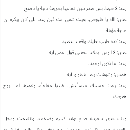
رعد: لا طبعا. بس تقدر تلين دماغها بطريقة تانية يا ناصح
عدي: اااه يا خلبوص. بقيت شقي انت فين رعد. اللي كان بيكره اي
حاجة مؤنثة
رعد: كدة طيب خليك واقف التنفيذ
عدي: لا ابوس ايدك. الحقني قول اعمل ايه
رعد: لما نكون لوحدنا.
همس: وشوشت رعد. هتقواوا ايه
رعد: رعد: احسنلك متسأليش. خليها مفاجأة. وغمزها لما نروح
هعرفك
وقف عدي بالعربية قدام بوابة كبيرة وضخمة. واتفتحت ودخل
بالعربية. همس كانت متنحة ومش مصدقة. المكان والجنينة الكبيرة