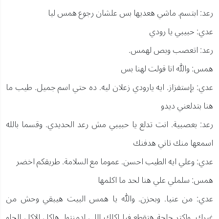
رعد: ابتسم. ماشي هعديها بس علشان رجوع همس ليا
عدي: حبيبي يا رودي
رعد: اتعصب وبص لهمس.
همس: والله انا قولت لهنا بس
عدي: بإستفزاز. ايه يارودي زعلان ليه. ده حتي اسم جميل. طيب ما
هنا بتدلعني ديدو
رعد: بعصبية. انت تدلع يا حبيبي مش رعد الحديدي. وقسما بالله
اسمعها منك تاني هدفنك
عدي: وعلي ايه الطيب احسن. عموما مع السلامة. طريقكم اخضر
همس: سلملي علي هنا لحد ما اكلمها
عدي: من عنيا. وبحزن. والله يا همس البيت هيبقي وحش من
غيرك. واكتر حاجة هتقطع فيا اكلك اللي ادمنتوا. هاكل الاكل الحلو