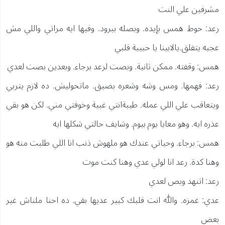
مشرفين علي النت
رعد: حوط همس بإيده. وبصله ببرود. وفيها ايه مراتي واللي مش
عجبه يتفلق.يالابينا يا حبيبة قلبي
همس: وقفته. ممكن ثانية. وبصت لرعد برجاء. وبعدين بصت لعدي
رعد: فهمها. ومس وشه وشعره بضيق. ماتحوليش. ده لازم يتربي
ويتعاقب علي اللي عمله. طيبةانتي غبية وخوفتي مني. لكن هو بقي
عذره ايه. وهو معايا يوم بيوم. وشايف حالتي شكلها ايه
همس: برجاء. وحياتي عندك هو ملهوش ذنب انا اللي طلبت منه هو
وهنا كدة. رعد انا لولي عدي وهنا كنت موت
رعد: اتنهد وبص لعدي
عدي: غمزه. والله انت قلبك كبير عديها بقي. ده احنا ملناش غير
بعض