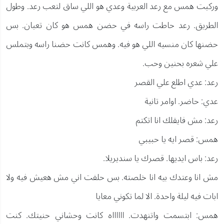
وركبت همس مع رعد العربية وعدي هو اللي ساق لتعب رعد. وطول
الطريق. رعد حاطت راسه في حضن همس هو كان تعبان. بس
حضنها كان منسيه اللي هو فيه. وهمس كانت حضنا راسه وبتملس
علي شعره بحنين وحب.
رعد: عدي اطلع علي القصر
عدي: حاضر. اوامر تانية
رعد: مش فايقلك انا اتكتم
همس: قصر ايه يا حبيبي
رعد: باس ايديها. قصرك يا سنديريلا.
مش انا وعتدك بيه انا خلصته. بس حلفت اني مش هعيش فيه ولا
ابات فيه ليلة واحدة. الا لما تكوني معايا
همس: ابتسمت واتنهدت. ااااااه كانت وحشاني حنيتك. كنت