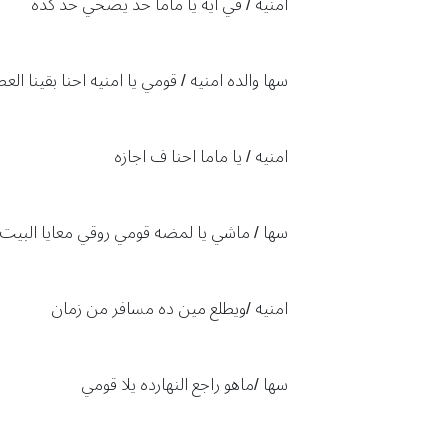
امنيه / في ايه يا ماما حد يصحي حد كده
سها والده امنيه / قومي يا امنيه احنا بقينا ال
امنيه / يا ماما احنا ف اجازه
سها / ماشي يا لمضه قومي روقي معايا البيت 
امنيه /ويطلع مين ده مسافر من زمان
سها /ماهو راجع النهارده يلا قومي