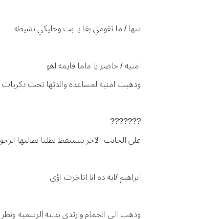
سها / ما تقومي بقا يا بت وخليكي نشيطه
امنيه / حاضر يا ماما قايمه اهو
وذهبت امنيه لمساعدة والدتها تحت ذكريات طف
???????
علي الجانب الآخر يستيقظ بطلنا بطالتها الرج
ابراهيم /ايه ده انا اتاخرت اؤي
وذهب الي الحمام وارتدي بدلته الرسميه ونظر ف