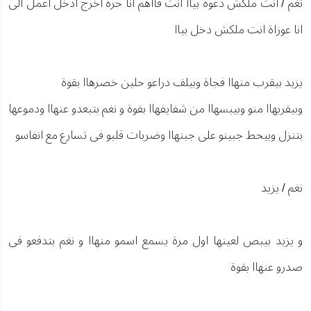
نغم / انت ملكش دعوة بياا انت فااهم انا حرة اخرج ادخل اعمل الى
انا عوزاة انت ملكش دخل بياا
يزيد بيقرب منهاا فجاة وبيلف دراعو حلين خصرهاا بقوة
وبيقربهاا منو وبيبسهاا من شفايفهاا بقوة و نغم بتبعدو عنهاا ودموعها
بتنزل وبيحط جبينو على جبنهاا وضربات قلبو فى تسارع مع انفاسو
نغم / يزيد
و يزيد بيبص لعينها اول مرة يسمع اسمو منهاا و نغم بتدفعو فى
صدرو عنهاا بقوة