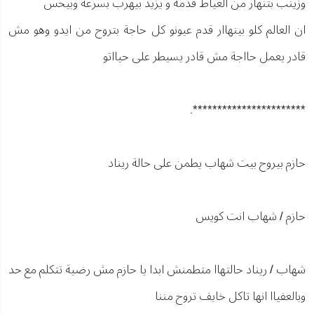
وزينب بتنهار من العياط قدمه و يزيد بيهرب بسرعة وبيحس
ان العالم كلو بينهاار قدم عيونو كل حاجة بتروح من ايدو وهو مش
قادر يعمل حااجة مش قادر يسيطر على حيااتو
***********************.
حازم بيروح بيت شهاب يطمن على حالة ريناد
حازم / شهاب انت كويس
شهاب / ريناد حالتهاا متطمنش ابدا يا حازم مش رضية تتكلم مع حد
وبالعفياا انها تاكل خايف تروح مننا