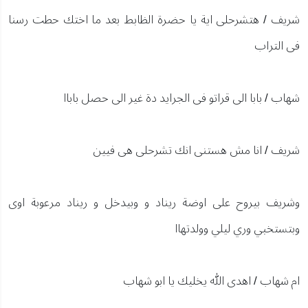
شريف / هتشرحلى اية يا حضرة الظابط بعد ما اختك حطت رسنا
فى التراب
شهاب / بابا الى قراتو فى الجرايد دة غير الى حصل باباا
شريف / انا مش هستنى انك تشرحلى هى فيين
وشريف بيروح على اوضة ريناد و وبيدخل و ريناد مرعوبة اوى
وبتستخبي وري ليلي وولدتهاا
ام شهاب / اهدى الله يخليك يا ابو شهاب