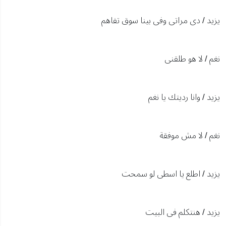
يزيد / دى مراتى وفى بينا سوق تفاهم
نغم / لا هو طلقنى
يزيد / وانا رديتك يا نغم
نغم / لا مش موفقة
يزيد / اطلع يا اسطى لو سمحت
يزيد / هنتكلم فى البيت