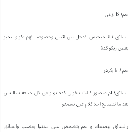
نغم/ لاا نزلنى
السائق / انا مبحبش اتدخل بين اتنين وخصوصا انهم يكونو بيحبو
بعض زيكو كدة
نغم / انا بكرهو
السائق/ ام منصور كانت بتقولى كدة بردو فى كل خناقة بيناا بس
بعد ما نتصالح احلا كلام غزل بسمعو
والسائق بيضحك و نغم بتضغض على سننها بغضب والسائق