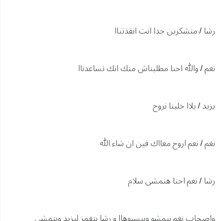
رشا / متشكرين جدا انت انقذتناا
نغم / والله احنا مطلبناش منك انك تساعدناا
يزيد / يلاا خلينا نروح
نغم / نعم اروح معااك فين ان شاء الله
رشا / نغم احنا هنمشى سلام
واصحاب نغم بيمشو وبيسبوهاا و رشا بتغمز ليزيد وبتمشى