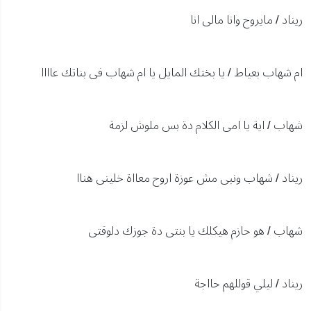
ريناد / مايروح وانا مالى انا
ام شهاب بعياط / يا بختك المايل يا ام شهاب فى بناتك عاااا
شهاب / اية يا امى الكلام دة بس ملوش لزمة
ريناد / شهاب ونبى مش عوزة اروح معااة خلينى هناا
شهاب / هو حازم هيكلك يا بنتى دة جوزك دلوقتى
ريناد / ليلي قوللهم حااجة