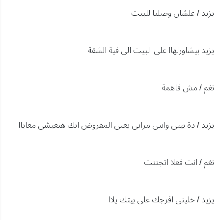
يزيد / علشان وصلنا للبيت
يزيد بيشاورلهاا على البيت الى فية الشقة
نغم / مش فاهمة
يزيد / دة بيتى وانتى مراتى يعنى المفروض انك هتعيشى معاياا
نغم / انت فعلا اتجننت
يزيد / خلينى افرجك على بيتك يلاا