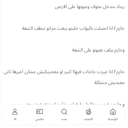
ريناد بتدخل بخوف وعيونها على الارض
حازم / انا اتصلت بالبواب خليتو يبعت مراتو تنظف الشقة
وحازم بيلف بعيونو على الشقة
حازم / انا غيرت حاجات فيهاا كتير لو معجبتكيش ممكن اغيرها تانى
معنديش مشكلة
و حازم بيقرب منهاا ولسة هيلمسها ريناد بتتفزع وبترجع
خطوتين بخوف
الرئيسية
اكتشف
بحث
مكتبتي
أنا