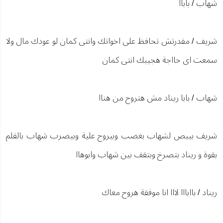
شهاب / باباا
شريف / مقدرتش تحافظ على اخواتك وانتى كمان لو عودك مال ولا
سمعت اى حااجة هجيبك انتى كمان
شهاب / بابا ريناد مش هتروح من هناا
شريف بيبص لشهاب بغضب وبيروح علية وبيضرب شهاب بالقلم
بقوة و ريناد بتصرخ وبتقف بين شهاب وابوهاا
ريناد / باابااا لااا انا موفقة هروح معاك