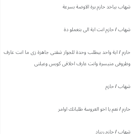
شهاب بياخد حازم برة الاوضة بسرعة
شهاب / حازم انت اية الى بتعملو دة
حازم / اية واحد بيطلب وحدة للجواز شقتى جاهزة زى ما انت عارف
وظروفى متيسرة وانت عارف اخلاقى كويس وعيلتى
شهاب / حازم
حازم / نعم يا اخو العروسة طلباتك اوامر
شهاب / حازم ريناد