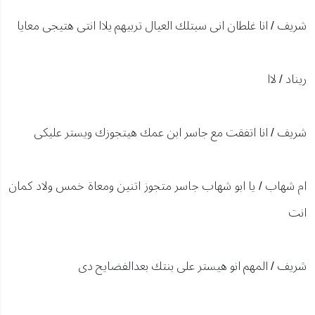
شريف / انا غلطان انى سبتلك العيال تربيهم يلاا انتى هتيجى معايا
ريناد / لاا
شريف / انا اتفقت مع جاسر ابن عمك هيتجوزك ويستر عليكى
ام شهاب / يا ابو شهاب جاسر متجوز اتنين ومعاة خمس ولاد كمان
انت
شريف / المهم انو هيستر على بنتك بعدالفضايح دى