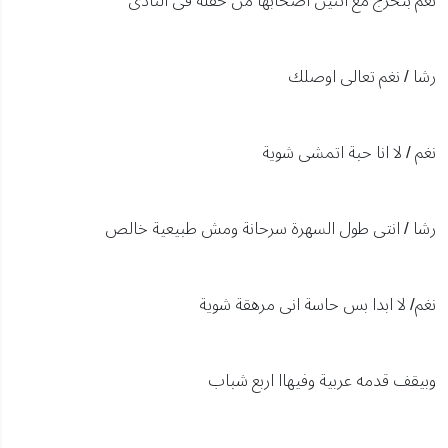
نغم بتخرج مع اتنين اصحابها من حفلة فى النادى
رشا / نغم تعالى اوصلك
نغم / لا انا حبة اتمشى شوية
رشا / انتى طول السهرة سرحانة ومش طبيعية خالص
نغم/ لا ابدا بس حاسة انى مرهقة شوية
وبيقف قدمه عربية وفيهاا اربع شباب