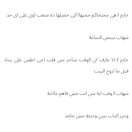
حازم / هى محتجاكم جمبهاا الى حصلها دة صعب اوى على اى حد
شهاب بيبص للساعة
حازم / انا عارف ان الوقت متاخر بس قلت اجى اطمن على ريناد
قبل ما اروح البيت
شهاب / وقت اية بس انت مش فاهم حااجة
وجرز الباب بيرن وخبط مش جامد