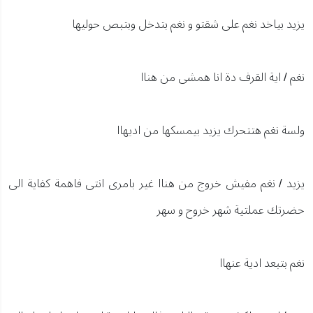
يزيد بياخد نغم على شقتو و نغم بتدخل وبتبص حوليها
نغم / اية القرف دة انا همشى من هناا
ولسة نغم هتتحرك يزيد بيمسكها من اديهاا
يزيد / نغم مفيش خروج من هناا غير بامرى انتى فاهمة كفاية الى
حضرتك عملتية شهر خروح و سهر
نغم بتبعد ادية عنهاا