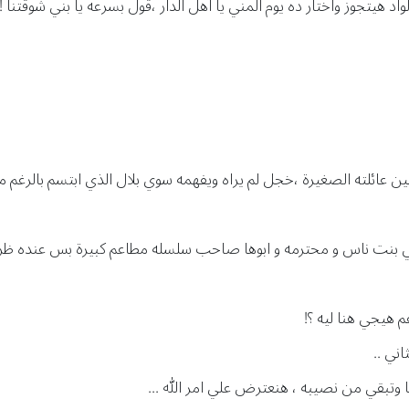
د هيتجوز واختار ده يوم المني يا اهل الدار ،قول بسرعه يا بني شوقتنا !!
ئلته الصغيرة ،خجل لم يراه ويفهمه سوي بلال الذي ابتسم بالرغم من 
 بنت ناس و محترمه و ابوها صاحب سلسله مطاعم كبيرة بس عنده ظروف 
 هيجي هنا ليه ؟!
ني ..
ها وتبقي من نصيبه ، هنعترض علي امر الله ...