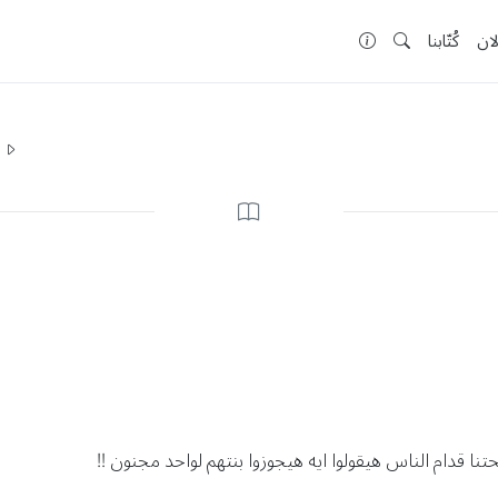
لان
كُتّابنا
ا
ا قدام الناس هيقولوا ايه هيجوزوا بنتهم لواحد مجنون !!