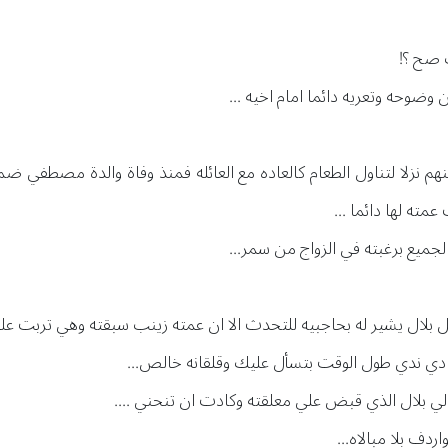
 صح ؟!
حه وتعريه دائما امام اخيه ...
هم نزلا لتناول الطعام كالعاده مع العائله فمنذ وفاة والدة مصطفي
مته لها دائما ...
الجميع برغبته في الزواج من سمر...
بلال يشير له بحاجبيه للتحدث الا ان عمته زينب سبقته وهي تربت علي
دي ندي طول الوقت بتسأل عليك وقلقانه خالص...
ي بلال الذي قبض علي معلقته وكادت ان تنحني ....
دف بلا مبالاه...