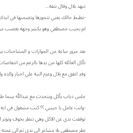
تنهد بلال وقال بثقه...
-تظبط حالك يعني تتجوزها وتضمنها في ايدك
لم يجيب مصطفي وهو يكشر وجهه بغضب من وضو
بعد مرور ساعه من الحوارات و المشاحنات بين
تأكل العائله كلها من يدها بالرغم من انتفاضات ع
وقد اتفق مع بلال وعزم النيه علي اخبار والده و
جلس دياب يأكل ويتحدث مع عبدالله بينما ظل 
-وانت عامل يا حبيبي ؟؟ كنت مشغول في ايه 
توقفت ندي عن الاكل وهي تنظر بخوف وتوتر ال
نظر مصطفي بلا مشاعر الي ندي ثم الي عمته وار