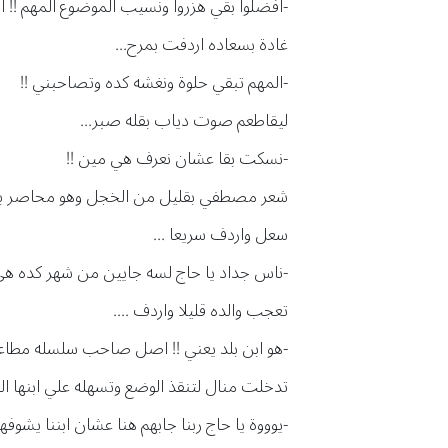
-افضلوا بقي هزروا ونسيب الموضوع المهم !! الوا
غادة بسعاده اردفت بمرح...
-المهم تبقي حلوة ونغشه كده وتصاحبني !!
ليقاطعم صوت دياب بقله صبر...
-نسكت بقا عشان نعرف هي مين !!
شعر مصطفي بقليل من الخجل وهو محاصر بين عا
سعل واردف سريعا ...
-ناس جداد يا حاج لسه جايين من شهر كده هي
تعجب والده قليلا واردف ....
-هو ابن بلد يعني !! اصل صاحب سلسله مطاعم
تدخلت منال لتنقذ الوضع وتسهله علي ابنها الثا
-يوووة يا حاج ربنا جابهم هنا عشان ابننا يشوف