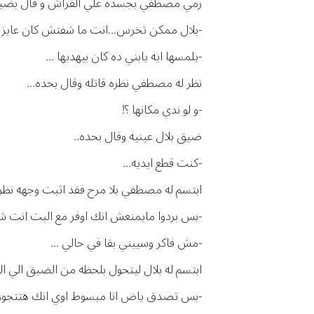
رمي مصطفي بجسده علي الفراش و قال بضيق
-بلال ممكن تخرس...انت ما شفتش كان عايز يل
-يلمسها ايه يابني ده كان بيهديها ...
نظر له مصطفي نظره قاتله وقال بحده...
-و لو ندي مكانها ؟!
ضيق بلال عينيه وقال بحده..
-كنت قطع ايديه...
ابتسم له مصطفي بلا مرح فقد اثبت وجهه نظره.
-بس بردوا مايمنعش انك اوفر مع البت انت شف
-مش فاكر وسيبني بقا في حالي ...
ابتسم له بلال ليتحول بلحظه من الضيق الي الس
-بس تصدق ياض انا مبسوط اوي انك هتتجوز ا