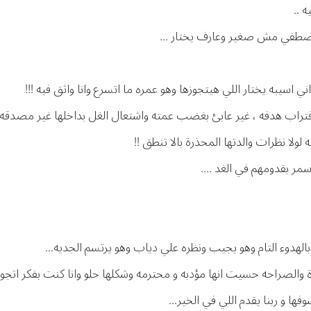
 ..
صطفي مش صغير وعارف يختار ...
اني اسيبه يختار اللي هيتجوزها وهو عمره ما اتسرع وانا واثق فيه !!!
راب هدفه ، غير عابئ بغضب عمته واشتعال الغل بداخلها غير مصدقه ه
لا نظرات والدتها المحذرة بالا تنطق !!
مر بقدومهم في الغد ....
هدوء التام وهو يجيب ونظره علي دياب وهو يرتسم الجديه...
 مرة والصراحه حسيت انها مؤدبه و محترمه وشكلها حلو وانا كنت بفكر اتجوز 
فها و ربنا يقدم اللي في الخير...