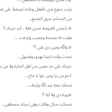
نزلت دموع ندي بالفعل وغادة تضغط علي فخد
من المشاعر سبق الجميع...
-لا ياعمتي العروسه عندي فعلا ، كتر خيرك !!
نظرت له بصدمه وغضب واردفت ...
-لا والله ومين دي بقي ؟؟
تحدث والده ايضا بهدوء وفضول...
-عينك علي حد معين من اهل الحارة ولا من برا 
-احم من برا ومن جوا يا حاج ...
ضحك عمه عبد الله واردف ...
-فزورة دي ولا ايه ؟!
ضحكت منال وقالت وهي تساند مصطفي...