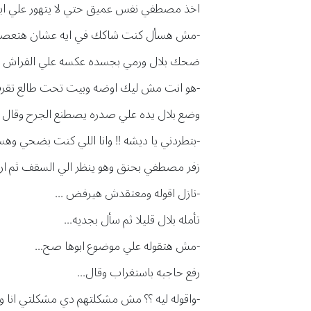
اخذ مصطفي نفس عميق حتي لا يتهور علي ابن ع
-مش هسأل كنت شاكك في ايه عشان هتعصبن
ضحك بلال ورمي بجسده عكسه علي الفراش فدف
-هو انت مش ليك اوضه وبيت تحت طالع تقرفن
وضع بلال يده علي صدره يصطنع الجرح وقال ب
-بتطردني يا ديشه !! وانا اللي كنت بضحي وه
زفر مصطفي بحنق وهو ينظر الي السقف ثم ار
-نازل اقوله ومعتقدش هيرفض ...
تأمله بلال قليلا ثم سأل بجديه...
-مش هتقوله علي موضوع ابوها صح...
رفع حاجبه باستغراب وقال...
-واقوله ليه ؟؟ مش مشكلتهم دي مشكلتي انا وا