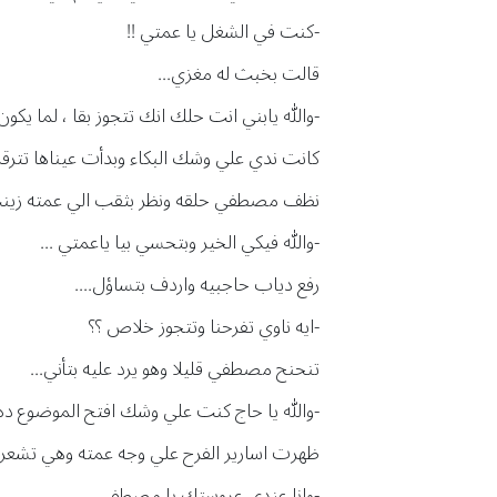
-كنت في الشغل يا عمتي !!
قالت بخبث له مغزي...
-والله يابني انت حلك انك تتجوز بقا ، لما ي
كانت ندي علي وشك البكاء وبدأت عيناها تترقرق
نظف مصطفي حلقه ونظر بثقب الي عمته زينب 
-والله فيكي الخير وبتحسي بيا ياعمتي ...
رفع دياب حاجبيه واردف بتساؤل....
-ايه ناوي تفرحنا وتتجوز خلاص ؟؟
تنحنح مصطفي قليلا وهو يرد عليه بتأني...
-والله يا حاج كنت علي وشك افتح الموضوع د
ظهرت اسارير الفرح علي وجه عمته وهي تشعر ب
-وانا عندي عروستك يا مصطفي ....