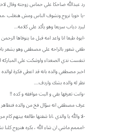
رد عبدالله ضاحكا علي حماس زوجته وقال لاخيه
-يا خويا نروح ونشوف الناس ومش هنغلب ،م
ليرد دياب سريعا وهو يأكد علي كلامه...
-ايوة طبعا انا واعد امه قبل ما يتوفاها الرحمن 
طغي شعور بالراحه علي مصطفي وهو يشعر باقت
تنفست ندي الصعداء واوشكت علي المباركه له لو
اخبر مصطفي والده بانه قد اعطي فكرة لوالده س
نظر له والده بشك واردف....
-وانت تعرفها بقي و البت موافقه و كده !!
عرف مصطفي انه سؤال فخ من والده فتظاهر بال
-لا والله يا والدي ،انا شفتها طالعه بيتهم كام
-امممم ماشي ان شاء الله ، بكره هنروح كلنا نشو