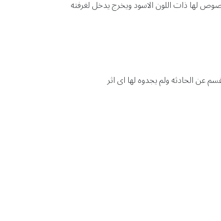
خصوص لها ذات اللون الاسود ويخرج يدخل لغرفته
سم عن الحادثه ولم يجدوه لها اى اثر