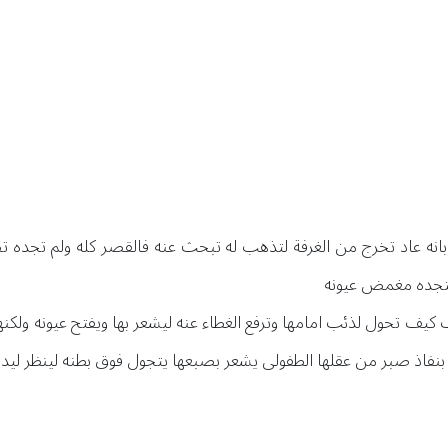
بانه عاد تخرج من الغرفة لتذهب له تبحث عنه فالقصر كله ولم تجده تص
 لتجده مغمض عيونه
يف تحول لذئب امامها وترفع الغطاء عنه ليشعر بها ويفتح عيونه ولكنها
نفاذ صبر من عقلها الطفولى يشعر بصبعها يتجول فوق بطنه لينظر ليدي