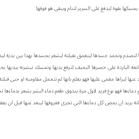
مسكها بقوة ليدفع على السرير لتنام ويبقى هو فوقها
ها لتصدم وتجمد جسدها ليتعمق بقبلته ليشعر بجسدها يهدا بين يديه ليدق 
ابعه الباردة على خصرها النحيف لترفع يديها وتمسك تيشرته بيديها بح
عنها ليراها مغمى عليها فهو يعلم بانها لم تتحمل مقاومته او حتى قبلته
دماءها فهو نوع فريد لاول مرة يتذوق طعم دماء البشر يشعر بدماءها ت
 يريد ان يمص كل دماءها التى تجرى فعروقها ليبعد عنها قبل ان يفق