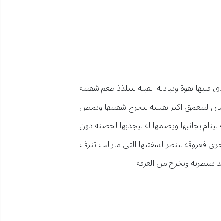
قلبها بقوة وتبادله القبله لتتلذذ طعم شفتيه
نان ليتعمق اكثر بقبلته ليجرح شفتيها ويمص
 لينام بجانبها ويضمها له ليجذبها لحضنه دون
جرى فعروقه لينظر لشفتيها التى مازالت تنزف
د سيطرته ويخرج من الغرفة