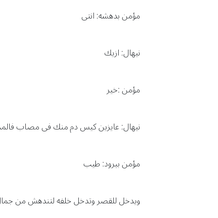
مؤمن بدهشه: انتى
نيهال: ازيك
مؤمن :خير
نيهال: عايزين كيس دم منك فى مصاب فالمم
مؤمن ببرود: طيب
ويدخل للقصر وتدخل خلفه لتندهش من جمال الق