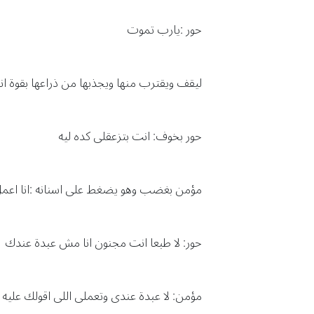
حور :يارب تموت
ليقف ويقترب منها ويجذبها من ذراعها بقوة 
حور بخوف: انت بتزعقلى كده ليه
مؤمن بغضب وهو يضغط على اسنانه :انا اعمل ا
حور: لا طبعا انت مجنون انا مش عبدة عندك
مؤمن: لا عبدة عندى وتعملى اللى اقولك عليه