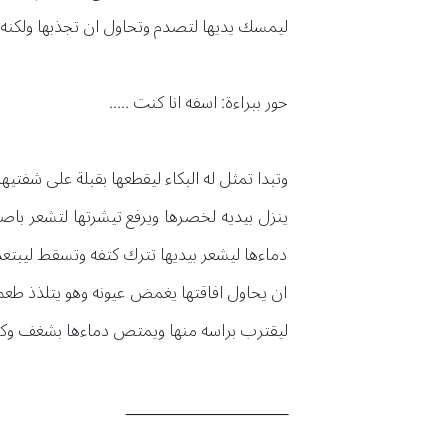
ليمسك يديها لتصدم وتحاول ان تجذبها ولكنه ي
حور ببراءة: اسفه انا كنت .....
وتبدا تمثل له البكاء ليقطعها بقبلة على شفتي
ينزل بيديه لخصرها ويرفع تيشرتها لتشعر باص
دماءها ليشعر بيديها تترك كتفه وتسقط ليبتعد 
ان يحاول افاقتها يغمض عيونه وهو يتلذذ طعم 
ليقترب براسه منها ويمتص دماءها بشغف وكانه
__________________