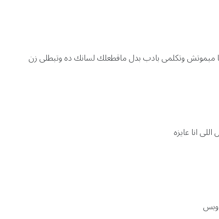
انا مبموتش وتكلمى بادب بدل ماقطعلك لسانك ده وتبطلى زن
للى انا عايزه
 وبس