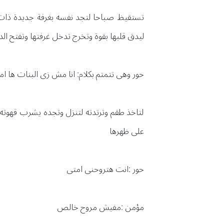
تستقيظ صباحا لتجد نفسه بغرفة جديدة ذات ال
ليدق قلبها بقوة وتخرج تدخل غرفتها وتفتح ال
حور وهى تتمتم بكلام: انا مش زى البنات ها ام
لتاخذ طقم وترتدته لتنزل وتجده يشرب قهوته
على ظهرها
حور :انت هتروحنى امتى
مؤمن :مفيش مروح خالص