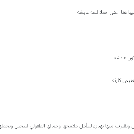
ا هنا ...هى اصلا لسه عايشه
كون عايشه
تبقى كارثه
يقترب منها بهدوء ليتأمل ملامحها وجمالها الطفولي لينحنى ويحملها