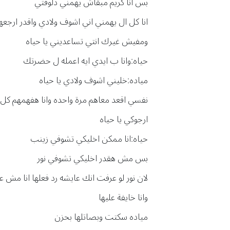
بس انا كريم مبقاش يهمني دلوقتي
انا كل ال يهمني اني اشوف ولادي واقدر ارجع
ومفيش غيرك انتي تساعديني يا حياه
حياه:وانا ب ايدي ايه اعمله ل حضرتك
مياده:خليني اشوف ولادي يا حياه
نفسي اقعد معاهم مرة واحده وانا هفهمهم كل
ارجوكي يا حياه
حياه:انا ممكن اخليكي تشوفي زينب
بس مش هقدر اخليكي تشوفي نور
لان نور لو عرفت انك عايشه رد فعلها انا مش ع
وانا خايفة عليها
مياده سكتت وبصاتلها بحزن