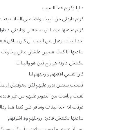
داليا وكريم هما السبب
كريم طردني من البيت واخد مني البنات بعد ما 
كريم ساعتها مرضاش يسمعني وطردني علطول
اخد البنات وعزل من البيت ال كان ساكن فيه
ساعتها انا كنت هتجنن علشان بناتي وحاولت
مكنتش عارفه هو راح فين هو والبنات
كان نفسي الاقيهم وارجعهم ليا
فضلت سنتين بدور عليهم لكن معرفتش اوصل
تعبت ويأست من التدوير عليهم من غير فايده
عرفت انه اخد البنات وسافر على كندا هما ودالي
ساعتها مكنتش قادره اروحلهم ولا اشوفهم
بس انا عمري ما نسيت ولادي وفي كل يوم وك