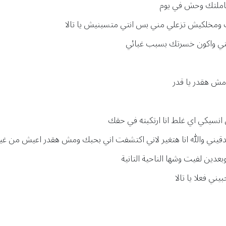
و عاملتك وحش في يوم
 ومخلكيش تزعلي مني بس انتي متسبنيش يا تالا
عني واكون خسرتك بسبب غبائي
مش هقدر يا قدر
ان انسيكي اي غلط انا ارتكبته في حقك
صدقيني والله انا هتغير لاني اكتشفت اني بحبك ومش هقدر اعيش من غ
بعدين لفيت وشها الناحية التانية
ني فعلا يا تالا