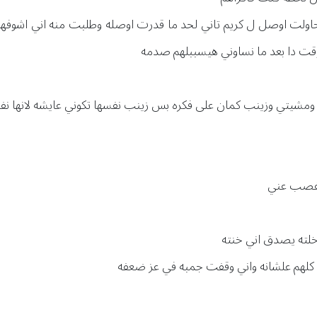
اولت اوصل ل كريم تاني لحد ما قدرت اوصله وطلبت منه اني اشوفهم
قت دا بعد ما نساوني هيسببلهم صدمه
ها ومشيتي وزينب كمان على فكره بس زينب نفسها تكوني عايشه لانها 
م غصب عني
وخلته يصدق اني خنته
كلهم علشانه واني وقفت جمبه في عز ضعفه