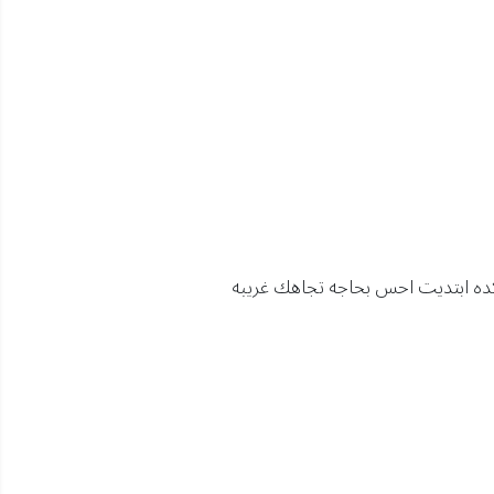
كده ابتديت احس بحاجه تجاهك غريبه