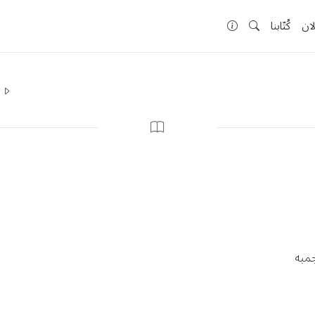
لان
كُتّابنا
ا
جمبه