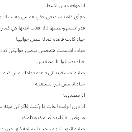
انا موافقة بس بشرط
مع أي غلطه منك في حقي همشي وهسيبك و
قدر ابتسم وحضنها تالا رفعت ايديها هي كما
حياه كانت قاعده عماله تبص حواليها
مياده ابتسمت:هتفضلي تبصي حواليكي كده ك
حياه بصاتلها:انا اسفه بس
مياده: مستغربه اني قاعده قدامك مش كده
حياه:انا مش بس مستغربه
انا مصدومه
انا دول الوقت الفات دا وكنت فاكراكي ميته م
ودلوقتي انا قاعده قدامك وبكلمك
مياده اتنهدت وابتسمت ابتسامه كلها حزن وبص