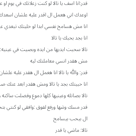
قدر:انا اسف يا تالا لو كنت زعلاتك في يوم ا
اوعدك اني هعمل ال اقدر عليه علشان اسعدك
انا مش هسامح نفسي ابدا لو خليتك تبعدي 
انا بجد بحبك يا تالا
تالا سحبت ايديها من ايده وبصيت في عينيه:
مش هقدر انسي معاملتك ليه
قدر: والله يا تالا انا هعمل ال هقدر عليه علش
انا حبيتك بجد يا تالا ومش هقدر ابعد عنك 
تالا بصاتله وعينيها كلها دموع وفضلت ساكته و
قدر مسك وشها ورفع لفوق :وافقي لو كنتي بتحبي
ال بيحب بيسامح
تالا: ماشي يا قدر