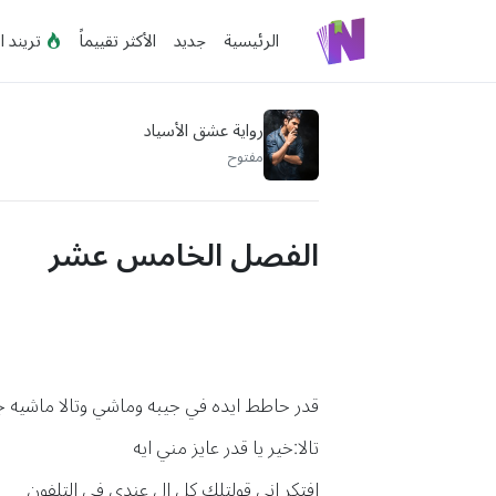
الرئيسية
جديد
الأكثر تقييماً
تريند ا
رواية عشق الأسياد
مفتوح
الفصل الخامس عشر
قدر حاطط ايده في جيبه وماشي وتالا ماشيه 
تالا:خير يا قدر عايز مني ايه
افتكر اني قولتلك كل ال عندي في التلفون