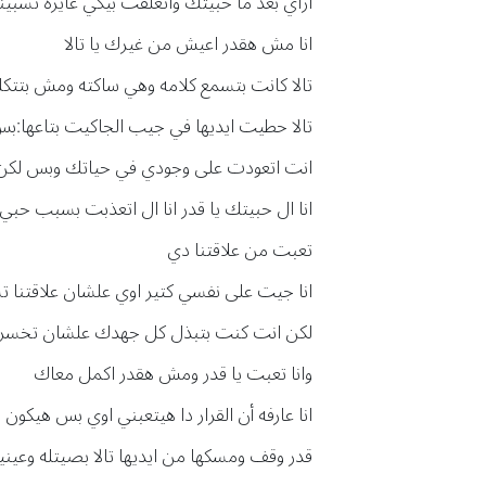
ازاي بعد ما حبيتك واتعلقت بيكي عايزه تسب
انا مش هقدر اعيش من غيرك يا تالا
تالا كانت بتسمع كلامه وهي ساكته ومش بتتكل
تالا حطيت ايديها في جيب الجاكيت بتاعها:
انت اتعودت على وجودي في حياتك وبس لك
انا ال حبيتك يا قدر انا ال اتعذبت بسبب حبي
تعبت من علاقتنا دي
انا جيت على نفسي كتير اوي علشان علاقتنا 
لكن انت كنت بتبذل كل جهدك علشان تخسر
وانا تعبت يا قدر ومش هقدر اكمل معاك
انا عارفه أن القرار دا هيتعبني اوي بس هيكون
قدر وقف ومسكها من ايديها تالا بصيتله وعينيها