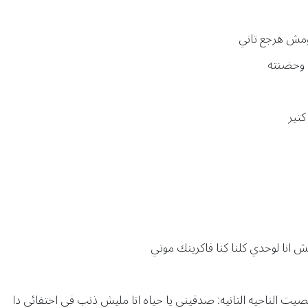
مش هرجع تاني
ن وحضنته
تير
ش انا لوحدي كلنا كنا فاكرينك موتي
يت الناحيه التانيه: صدقيني يا حياه انا مليش ذنب في اختفائي دا