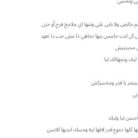
يني وتمشي
م خالص ولا باين علي وشها اي ملامح فرح أو حزن
بس ال انت حاسس بيها تجاهي دا مش حب دا تعود
ن محبتنيش
 ليك وتجهالك ليا
تستمر يا قدر ومخسركش
ني
 احسن ليا وليك
 كلها دموع قدر لافها ليه ومسك ايديها الاتنين