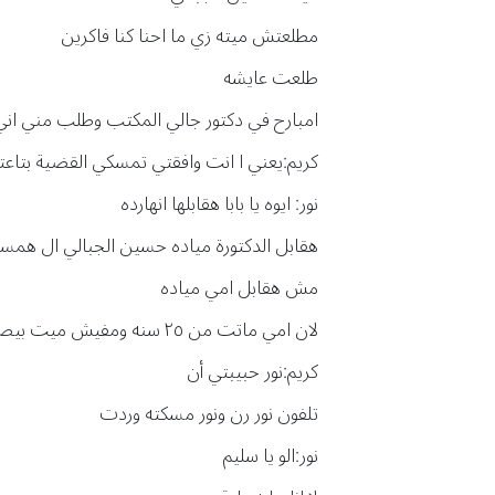
مطلعتش ميته زي ما احنا كنا فاكرين
طلعت عايشه
امبارح في دكتور جالي المكتب وطلب مني اني ا
كريم:يعني ا انت وافقتي تمسكي القضية بتاعته
نور: ايوه يا بابا هقابلها انهارده
هقابل الدكتورة مياده حسين الجبالي ال همسك 
مش هقابل امي مياده
لان امي ماتت من ٢٥ سنه ومفيش ميت بيصحي تاني
كريم:نور حبيبتي أن
تلفون نور رن ونور مسكته وردت
نور:الو يا سليم