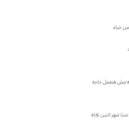
ن حياه
به:مش هنعمل حاجه
ننا شهر اتنين تلاته