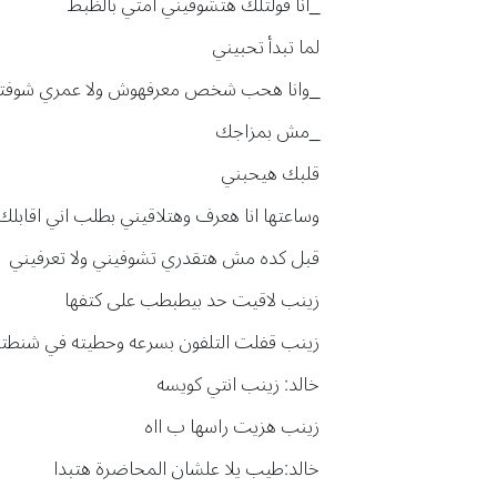
_انا قولتلك هتشوفيني امتي بالظبط
لما تبدأ تحبيني
_وانا هحب شخص معرفهوش ولا عمري شوفته
_مش بمزاجك
قلبك هيحبني
وساعتها انا هعرف وهتلاقيني بطلب اني اقابلك
قبل كده مش هتقدري تشوفيني ولا تعرفيني
زينب لاقيت حد بيطبطب على كتفها
زينب قفلت التلفون بسرعه وحطيته في شنطت
خالد: زينب انتي كويسه
زينب هزيت راسها ب ااه
خالد:طيب يلا علشان المحاضرة هتبدا