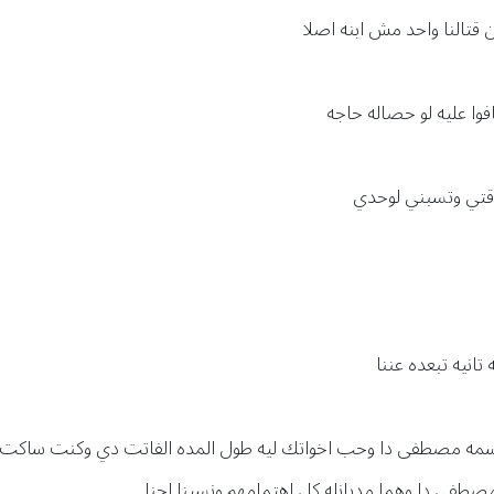
قتالنا واحد مش ابنه اصلا
ا عليه لو حصاله حاجه
قتي وتسبني لوحدي
تانيه تبعده عننا
ل اسمه مصطفى دا وحب اخواتك ليه طول المده الفاتت دي وكنت ساكت
صطفى دا وهما مديانله كل اهتمامهم ونسينا احنا