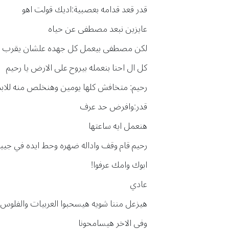
قدر قعد قدامه بعصبية:اديك قولت اهو
عايزين نبعد مصطفى عن حياه
لكن مصطفى بيعمل كل جهده علشان يقرب م
كل ال احنا بنعمله بيروح على الارض يا رحيم
رحيم: متخافش كلها يومين وهنخلص منه للابد
قدر:وافرض حد عرف
هنعمل ايه ساعتها
رحيم قام وقف واداله ضهره وحط ايده في جي
ابوك وامك عرفوا!
عادي
هيزعل مننا شويه هيسحبوا العربيات والفلوس م
وفي الاخر هيسامحونا