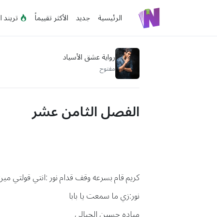
الرئيسية
جديد
الأكثر تقييماً
تريند ا
رواية عشق الأسياد
مفتوح
الفصل الثامن عشر
كريم قام بسرعه وقف قدام نور :انتي قولتي مين
نور:زي ما سمعت يا بابا
مياده حسين الجبالي