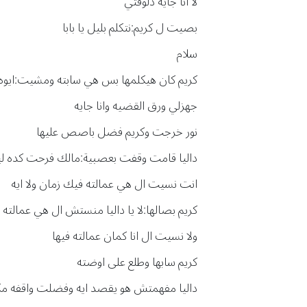
لا انا جايه دلوقتي
بصيت ل كريم:نتكلم بليل يا بابا
سلام
كريم كان هيكلمها بس هي سابته ومشيت:ايوه 
جهزلي ورق القضيه وانا جايه
نور خرجت وكريم فضل باصص عليها
داليا قامت وقفت بعصبية:مالك فرحت كده لي
انت نسيت ال هي عمالته فيك زمان ولا ايه
كريم بصالها:لا يا داليا منستش ال هي عمالته ف
ولا نسيت ال انا كمان عمالته فيها
كريم سابها وطلع على اوضته
داليا مفهمتش هو يقصد ايه وفضلت واقفه مكا