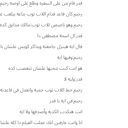
قدر قام من على السفره وطلع على اوضه رحيم
رحيم كان قاعد قدام اللاب توب بتاعه بيلعب 
رحيم وهو باصص للاب توب:مالك مدايق كده 
قدر:ال اسمه مصطفى دا
قال ايه هينزل جامعته ويذاكر كويس علشان بابا
رحيم:وفيها ايه
هو انت كنت بتحبها علشان تتعصب كده
قدر:وليه لا
رحيم حط اللاب توب جمبه واتعدل في قاعدته
رحيم:في ايه يا قدر
انت هتكدب الكدبه وأصدقها ولا ايه
انا وانت عارفين انك عملت الفيلم دا كله عل