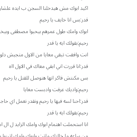
اكيد ابوك مش هيدخلنا السجن ب ايده علشان 
قدر:بس انا خايف يا رحيم
ابوك وامك طول عمرهم بيحبوا مصطفى وبيخافو
رحيم:بقولك ايه يا قدر
انت وافقت تبقي معايا من الاول متجيش دلو
قدر:انا قررت اني ابقي معاك في الاول ااه
بس مكنتش فاكر انها هتوصل للقتل يا رحيم
رحيم:واديك عرفت وادبست معايا
قدر:احنا لسه فيها يا رحيم ونقدر نعمل اي حاجه 
رحيم:بقولك ايه يا قدر
انا استحملت اهتمام ابوك وامك الزايد ل ا
من ساعه ما خالتك ماتت وابوك وامك اتبنوا م