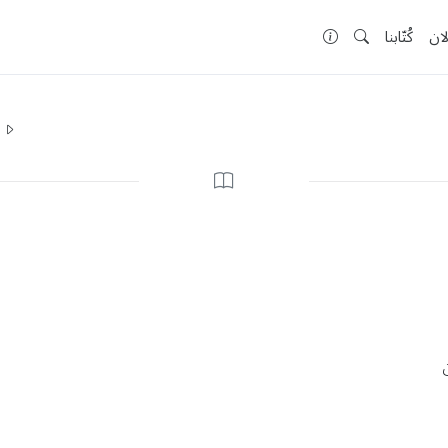
لان
كُتّابنا
ا