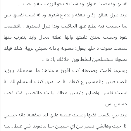
نفسها وغمضت عيونها وعاشت ف جو الرومنسيه والحب ...
يزيد ينزل لعنقها وكان يلعقه وايده ع شعرها ودانه نست نفسها بس
لما حسيت فيه يطلع عنها الجاكيت وبدا ينزل لصدرها ...انتفضت
بقوه وحست بمدئ غلطتها وانها اعطته مجال وايد يتقرب منها
سمعت صوت داخلها يقول: معقوله يادانه نسيتي تربية اهلك فيك
معقوله تستسلمين للغلط وين اخلاقك يادانه ..
وبسرعه قامت وصفعته كف اقوئ ماعندها: ما اسمحلك يايزيد
تلعب فيني وتلمسني ع كيفك انا ما ادري كيف استسلم لك انا
نسيت نفسي واصلي وتربيتي معاك ..انت ماتحبني انت تحب
جسمي بس
يزيد يبي يكسب ثقتها ومسك غيضه عليها لما صفعته: دانه حبيبتي
انا احبك وهالشي يصير بين اي حبيبين حنا ماسوينا شي غلط ..لييه