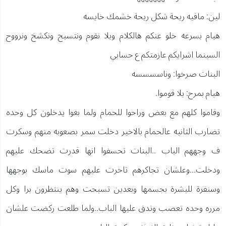
لين: مافيه ريحة شكل ريحة خشمك خايسه
هيام بسرعه خلو عنكم هالكلام ويلا نقوم ونتسبح ونكشخ ونرووح
السينما اشرايكم عازمتكم ع حسابي
البنات صرخوا: وناسسسسه
هيام بمرح: يلا قوموا.
وقاموا كلهم مع بعض وراحوا للحمام ولما بغوا يدخلون كل وحده
تضارب الثانيه عالحمام بالاخير دخلت سمر بصعوبه منهم وسكرت
ف وجههم الباب ..البنات تحسفوا انها قدرت تضحك عليهم
ودخلت...وعلشان تجاكرهم تاخرت عليهم سوت ماسك بوجهها
وسنفرة للبشرة بجسمها وبعدين تسبحت وهم ينتظرون برا وكل
مرره وحده تعصب وتدق عليها الباب..ولما طلعت ركضت علشان