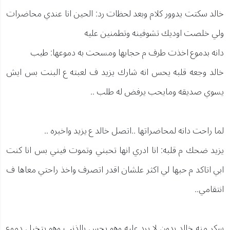
خالد سكتت يدوور كلام وبعد لحظات رد: الحين انا عندي محاضرات
ولي خلصت اوديك تشوفينه وتطمنين عليه
دانه بدموع اخذت طرف م حجابها ومسحت به دموعها: طيب
خالد وجعه قلبه يحس انه شارك يزيد ف لعبته ع البنت بس ايش
يسوي صديقه ومايحب يرفض له طلب ..
لما راحت دانه لمحاضراتها ..اتصل خالد ع يزيد واخبره ..
يزيد ضحك م قلبه: انا ادري انها تحبني وتموت فيني بس انا كنت
ابي اتاكد م حبها لي اكثر علشان اقدر اتصرف واخذ راحتي معاها ف
انتقامي..
سكر منه خالد بدون لا يرد عليه وهو يحس بالذنب وهو يتخيل دموع