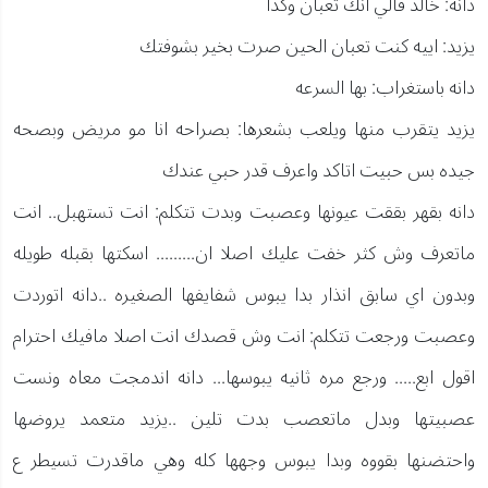
دانه: خالد قالي انك تعبان وكذا
يزيد: اييه كنت تعبان الحين صرت بخير بشوفتك
دانه باستغراب: بها السرعه
يزيد يتقرب منها ويلعب بشعرها: بصراحه انا مو مريض وبصحه
جيده بس حبيت اتاكد واعرف قدر حبي عندك
دانه بقهر بققت عيونها وعصبت وبدت تتكلم: انت تستهبل.. انت
ماتعرف وش كثر خفت عليك اصلا ان......... اسكتها بقبله طويله
وبدون اي سابق انذار بدا يبوس شفايفها الصغيره ..دانه اتوردت
وعصبت ورجعت تتكلم: انت وش قصدك انت اصلا مافيك احترام
اقول ابع..... ورجع مره ثانيه يبوسها... دانه اندمجت معاه ونست
عصبيتها وبدل ماتعصب بدت تلين ..يزيد متعمد يروضها
واحتضنها بقووه وبدا يبوس وجهها كله وهي ماقدرت تسيطر ع