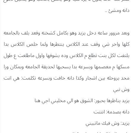
دانه ومشئ ..
وبعد مروور ساعه دخل يزيد وهو بكامل كشخته وقعد يلف بالجامعه
كلها واخر شي وقف عند الكلاس ينتظرها ولما خلص الكلاس بدا
يلتفت لكل بنت تطلع م الكلاس وده يشوفها واول ماطلعت ع طول
مسكها م معصمها وبسرعه بدا يسحبها لحديقة الجامعه وبمكان ورا
محد يروحله بين اشجار وكذا دانه خافت وبسرعه تكلمت: هي انت
وش تبي
يزيد يناظرها بحبور: الشوق هو الي مخليني اجي هنا
دانه بصدمه: انتتت
يزيد: وش فيك ماتبيني