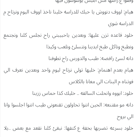
وقفوا ع راسها مثل ابليس يوسوسون فيها
هيام: اووف دنووش يا حبك للدراسه خلينا ناخذ اووف اليوم ونرتاح م
الدراسه شوي
خلود قاعده تزن عليها: وبعدين ياحبيبتي راح نجلس كلنا ونجتمع
ونطبخ وناكل طبخ ايدينا ونتسلئ ونلعب وكيذا
دانه لسئ رافضه: طبب والدورس راح تطوفنا
هيام بعدم اهتمام: خليها تولي نرتاح ليوم واحد وبعدين نعرف الي
فوتناه م البنات الي معانا بالكلاس
خلود: ايووه وانحلت السالفه .. خليك كذا حماس ززينا
دانه مو مقتنعه: الحين انتوا تحاولون تقنعوني طيب انتوا اجلسوا وانا
الي بروح
خلود بسرعه تضربها بخفة ع كتفها: نبغئ كلنا نقعد مع بعض ..يلا