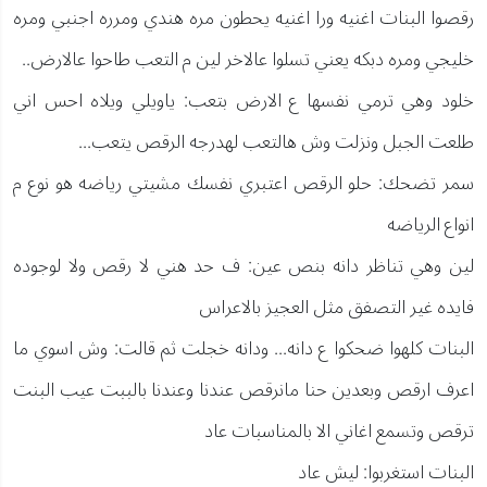
رقصوا البنات اغنيه ورا اغنيه يحطون مره هندي ومرره اجنبي ومره
خليجي ومره دبكه يعني تسلوا عالاخر لين م التعب طاحوا عالارض..
خلود وهي ترمي نفسها ع الارض بتعب: ياويلي ويلاه احس اني
طلعت الجبل ونزلت وش هالتعب لهدرجه الرقص يتعب...
سمر تضحك: حلو الرقص اعتبري نفسك مشيتي رياضه هو نوع م
انواع الرياضه
لين وهي تناظر دانه بنص عين: ف حد هني لا رقص ولا لوجوده
فايده غير التصفق مثل العجيز بالاعراس
البنات كلهوا ضحكوا ع دانه... ودانه خجلت ثم قالت: وش اسوي ما
اعرف ارقص وبعدين حنا مانرقص عندنا وعندنا بالببت عيب البنت
ترقص وتسمع اغاني الا بالمناسبات عاد
البنات استغربوا: ليش عاد