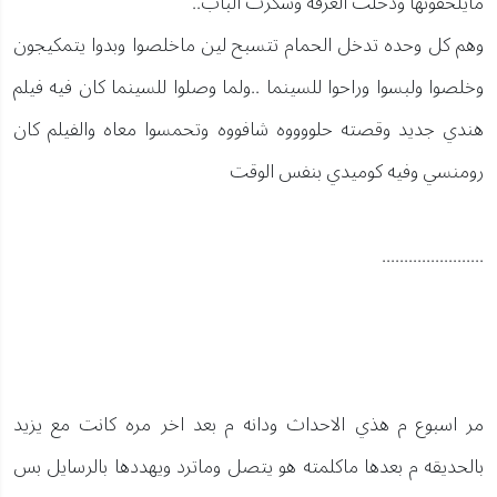
مايلحقونها ودخلت الغرفه وسكرت الباب..
وهم كل وحده تدخل الحمام تتسبح لين ماخلصوا وبدوا يتمكيجون
وخلصوا ولبسوا وراحوا للسينما ..ولما وصلوا للسينما كان فيه فيلم
هندي جديد وقصته حلووووه شافووه وتحمسوا معاه والفيلم كان
رومنسي وفيه كوميدي بنفس الوقت
.......................
مر اسبوع م هذي الاحداث ودانه م بعد اخر مره كانت مع يزيد
بالحديقه م بعدها ماكلمته هو يتصل وماترد ويهددها بالرسايل بس