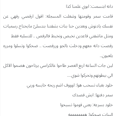
دانه ابتسمت: ابوي علمنا كذا
قامت سمر وقومتها وشغلت المسجله: اقول ارقصي رفهي عن
نفسك يادنوش وبعدين حنا بنات بشقتنا بنتسلئ مايحتاج رسميات
ومثل ماشفتي قاعدين نخبص ونخبط فالرقص .. للتسليه فقط
رقصت دانه معهم ودخلت بالجو وررقصت .. ضحكوا وتسلوا ومرره
يلعبون..
لين جات الساعه اربع العصر طاحوا عالكراسي يرتاحون هضموا الاكل
الي ببطونهم وتحركوا شوي....
خلود بغباء تسحب هوا: اوووف اشم ريحه خايسه وربي
سمر دفتها: ايش قصدك
خلود بسرعه: يعني قوموا تسبحوا
البنات ضحكوا: ههههههههه