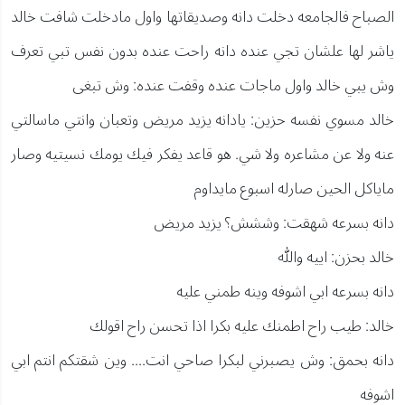
الصباح فالجامعه دخلت دانه وصديقاتها واول مادخلت شافت خالد
ياشر لها علشان تجي عنده دانه راحت عنده بدون نفس تبي تعرف
وش يبي خالد واول ماجات عنده وقفت عنده: وش تبغى
خالد مسوي نفسه حزين: يادانه يزيد مريض وتعبان وانتي ماسالتي
عنه ولا عن مشاعره ولا شي. هو قاعد يفكر فيك يومك نسيتيه وصار
ماياكل الحين صارله اسبوع مايداوم
دانه بسرعه شهقت: وششش؟ يزيد مريض
خالد بحزن: اييه والله
دانه بسرعه ابي اشوفه وينه طمني عليه
خالد: طيب راح اطمنك عليه بكرا اذا تحسن راح اقولك
دانه بحمق: وش يصبرني لبكرا صاحي انت.... وين شقتكم انتم ابي
اشوفه