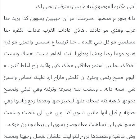
انتي مكبره الموضوع لييه ماتبين تعترفين بحبي لك
دانه بقهر م ضعفها ..صرخت: مو اي حبيبين يسوون كدا يزيد حنا
عرب وهذي مو عادتنا ..هاذي عادات الغرب عادات الكفره حنا
مسلمين مو كل شي نقلده .. حنا تربيننا ع اسسس واصول مو لازم
نغيره مهما رحنا وعشنا وتطورنا..انت الظاهر نسيت نفسك ونسيت
اخلاقك...مابيي استمر بعلاقتي معاك لاني واكيد راح اغلط كثير.. م
اليوم امسح رقمي وحتئ ان كلمتي ماراح ارد عليك انساني وانسئ
شي اسمه دانه.... ومشت منه بسرعه وتركته وهي تبكي وتمسح
دموعها كرهته لانه ضحك عليها ليختبر حبها وبعدها رجع وباسها وهي
حذرته م قبل انها ماتبي تسوي كذا بس هي الي غلطت وسلمت
نفسها هي الي تساهلت معاه وصار يسوي الي يبغاه وبدون خوف...
وهي ماشيه ومقصدها تروح للتواليت علشان تغسل وجهها وتمسح