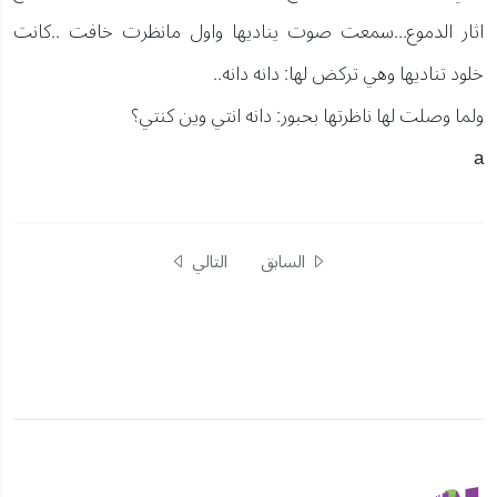
اثار الدموع...سمعت صوت يناديها واول مانظرت خافت ..كانت
خلود تناديها وهي تركض لها: دانه دانه..
ولما وصلت لها ناظرتها بحبور: دانه انتي وين كنتي؟
a
السابق
التالي