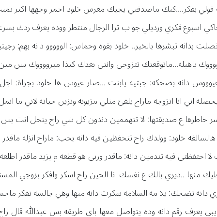
قولي بفكر....كنك ماصدقتي يجيك معرس خلود احمر وجهها اكثر تمنت
اكي اسبوع فكري ورديلي جواب ترا الرجال منتطر ووده يعرف ردك بس
ت بدانه تبشرها بالخبر.. خلود بقوه وحماس: الووووو دانه بهم: رجيت
مبرووووك ياهبله...ماتوقعتك تتزوجي وانتي بعدك كيذا مبرووووك بس مي
يوووس دانه بضحكه: جبتيه يابنت ...صار عيوس ها خلود بجراة: اجل 
صله اني انا اتزوجه ماراح يلقئ مثلي مزيونه وتزين حياته لاني ما انمل
ر خاطرها ع صديقتها: لا تتهممين دندون كل شي راح ينحل انت بس 
 م هالسالفه خلود: وولدك راح تتحفظين فيه دانه بحب: ماراح انزله ماقدر 
 احتفظتي فيه تندمين دانه: ماقدر وربي هو قطعه م يزيد ماقدر اطلعه
عليك منها ..ديري بالك ع نفسك انا الحين راح اسكر وافكر بزوجي ا
اري دانه تضحك: يلا مه السلامه سكرت دانه منها وهي جالسه تفكر ماح
 يبي يعرف رقم دانه وده يتواصل معها باي طريقه بس عبدالله قال راح 