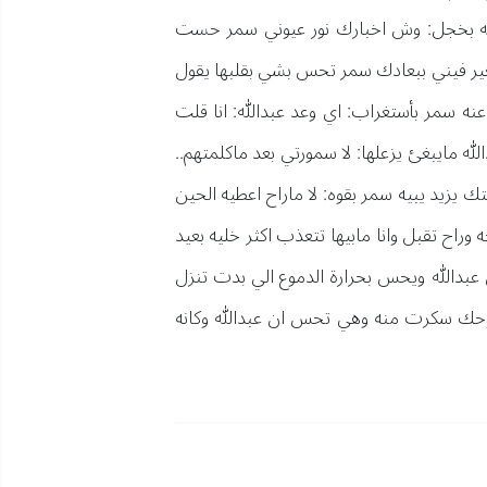
لله بخجل: وش اخبارك نور عيوني سمر حست
غير فيني ببعادك سمر تحس بشي بقلبها يقول
نه سمر بأستغراب: اي وعد عبدالله: انا قلت
ايبغئ يزعلها: لا سمورتي بعد ماكلمتهم..
 يزيد يبيه سمر بقوه: لا ماراح اعطيه الحين
وراح تقبل وانا مابيها تتعذب اكثر خليه بعيد
عبدالله ويحس بحرارة الدموع الي بدت تنزل
 روحك سكرت منه وهي تحس ان عبدالله وكانه