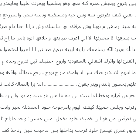
يتزوج ويعيش عمره كله معها وهو يعشقها ويموت عليها ومايقدر يستغن
 يعني كيف يفرقون بينه وبين حبه ومستقبله ودنيته سمر. واستررجع بت
به علينا وماهي م ثوبنا وش عرفك انها تناسبك وش درانا احنا دام تعرف
بنت بشرفها انا مخترتها الا اني اعرف طبايعها واخلاقها ابوه بامر: مار
لله بقهر: الله يسامحك يايبه ليييه تبغئ تعذبني انا احبها اعشقها ه
راح اتعنئ لها واترك اشغالي بالسعوديه واروح اخطبلك تبي تتزوح وحده
ابيهم الاب: براحتك بس انا وامك ماراح نروح... رجع عبدالله لواقعه وعيون
م يحسون بالندم ويتراجعون ........................... امه برا بالصاله ك
 عن قراره ويخطبله البنت الي يبغاها بس هو عنيد ومايرد وان رد علي
 وقرب وجلس جمبها: كيفك اليوم يامرجوجه خلود: الحمدلله بخير و
تبين تعرفين من هو الي خطبك خلود بخجل: مين حسين: واحد ماراح تل
هو صديق عمري عيسئ خلود فرحت بداخلها بس ماحبت تبين وتاخذ كف م