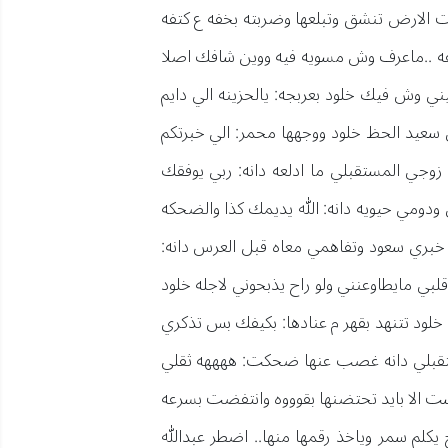
 الارض تنشق وتبلعها وضربته بخفه ع كتفه
رعه ..ماعرف وش مسويه فيه ووين شافك اصلا
يني وش فيك خلود بعربجه: يالحزينه الي دايم
ن سعيد الحظ خلود ووجهها محمر: الي خبرتكم
زوجي المستقبلي ما ادلعه دانه: ربي يوفقك
 ودومي حيويه دانه: الله يديمك كذا والضحكه
خبري سعود وتفاهمي معاه قبل العرس دانه:
قلبي مايطاوعنني ولو راح يذبحوني لاجله خلود
 خلود تتنهد بقهر م عنادها: بكيفك بس تذكري
لمستقبلي دانه غصب عنها ضحكت: ههههه ثقلي
ست الا بايد تحتضنها بقوووه وانتفضت بسرعه
يكلم سمر وياخذ رقمها منها.. اضطر عبدالله