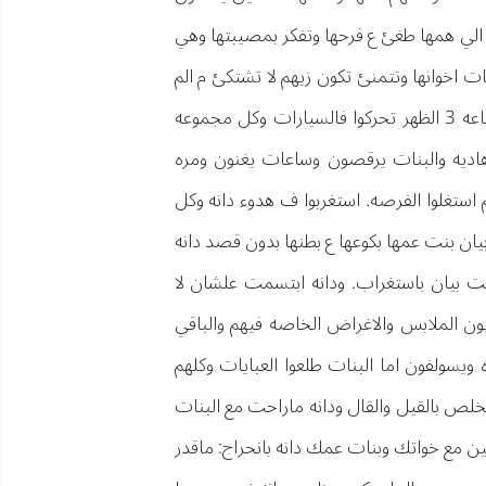
نه الي همها طغئ ع فرحها وتفكر بمصيبتها وهي
 اخوانها وتتمنئ تكون زيهم لا تشتكئ م الم
ولاحزن تحس بتناقض ماتدري هي تتحسب ع يزيد او تفرح بهذا الطفل الذي بدا يدخل قلبها قبل ان تراه .... عالساعه 3 الظهر تحركوا فالسيارات وكل مجموعه
 هاديه والبنات يرقصون وساعات يغنون ومره
استغلوا الفرصه. استغربوا ف هدوء دانه وكل
يان بنت عمها بكوعها ع بطنها بدون قصد دانه
تت بيان باستغراب. ودانه ابتسمت علشان لا
بون الملابس والاغراض الخاصه فيهم والباقي
ويسولفون اما البنات طلعوا العبايات وكلهم
تخلص بالقيل والقال ودانه ماراحت مع البنات
 مع خواتك وبنات عمك دانه بانحراج: ماقدر