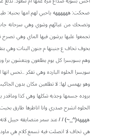
احس بشوية صداع مرة عمها ام سعود: تدلع عرو
ضحكت: ههههههه ياحبي لهم امها بحنيه: طيب
وتضحك من غبائهم وشوي وهي سرحانه جات ا
تجمعوا عليها يرشون فيها الماي وهي تصرخ
بخوف تخاف ع جنينها م جنون البنات وهي بنفسها
وهم بسويسرا كل يوم يطلعون ويتعشون برا ويس
سويسرا الحلوه البارده وهي تفكر ..تحس انها
وهو يهمس لها: لا تطلعين مكان بدون الجاكيت
بروده جسمها وجذبه شكلها وهي كذا وماقدر ي
الحلوه انشرح صدري وانا اناظرها طارق بخبث
ههههه(^_~) / / عند سمر متضايقه حييل لانه 
هي تخاف لا اتصلت فيه تسمع كلام هي ماودها ت