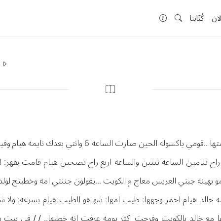
لان
كُتّابنا
ا
عند هيام كانت نايمه ولا ع بالها جات امها وقومتها ..قومي يا
راح تنامين الساعه ثنتين والساعه اربع راح تصحين هيام قامت بقهر: 
و بهينه جبتي العريس معاج م الكويت ...يقولون جننتي امه وخطبتج لولدها
 خالد هيام احمر وجهها: طيب امها: شو هو الطيب هيام بسرعه: ولا
 مع خالد بالكويت وفرحت اكثر يومه عرفت انه خطبها.. / / في بيت دا