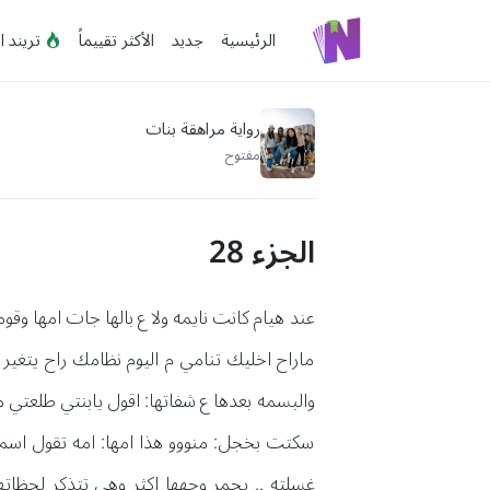
الرئيسية
جديد
الأكثر تقييماً
تريند ا
رواية مراهقة بنات
مفتوح
الجزء 28
ماراح اخليك تنامي م اليوم نظامك راح يتغير 
والبسمه بعدها ع شفاتها: اقول يابنتي طلعتي م
سكتت بخجل: منووو هذا امها: امه تقول اسمه
غسلته .. يحمر وجهها اكثر وهي تتذكر لحظاتها