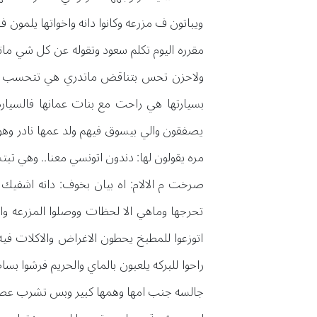
ويباتون ف مزرعه وكانوا دانه واخواتها يلمون 
مقرره اليوم تكلم سعود وتقوله عن كل شي مات
بسيارتها هي راحت مع بنات عمانها فالسياره
يصفقون والي بيسوق فيهم ولد عمها نادر وهو 
مره يقولون لها: دندون اتونسي معنا.. وهي تب
صرخت م الالام: اه بيان بخوف: دانه اشفيك 
تحرجها وماهي الا لحظات ووصلوا المزرعه وال
اتوزعوا للمطبخ يحطون الاغراض والاكلات فيه
راحوا للبركه يلعبون بالماي والحريم فرشوا ب
جالسه جنب امها وهمها كبير وبس تشرب عصير 