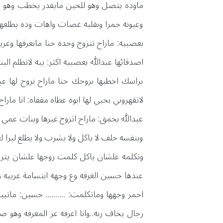
ماوده يتصل وهو للحين مايقدر يخطب وهو يبي 
وعيونه حمرا وبقلبه غصات واهات وده يطلعها
بعصبيه: ماراح تتزوج وحده حنا مانعرفها وغري
اصدقائها عبدالله بعصبيه اكثر: يبه لاتظلم ال
براسك اخطبها بروحك حنا ماراح نروح لها عبدا
لاتقهروني بحبي لها ابوه عطاه مقفاه: انا ما
عبدالله بحمق: ماراح اتزوج غيرها وبنات عمي ما 
وبنفسه حلف لا ياكل ولا يشرب ولا يطلع لبرا لعله
وتكلمه علشان ياكل كلمت زوجها علشان يتراجع
عندها حسين الغرفه وع وجهه ابتسامة غريبه
احمر وجهها وماتكلمت: .......... حسين: ما
رجال يخاف ربه..وانا اعرفه عز المعرفه و