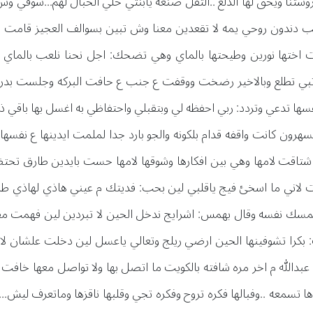
ستنا ويحق لها الدلع ..الثقل صنعه يابنتي خلي الخبال لهم...شوفي و
 دندون روحي يمه لا تقعدين معنا وش تبين بسوالف العجيز قامت د
ختها نورين وطيحتها بالماي وهي تضحك: اجل نحنا نلعب بالماي و
 تبي تطلع وبالاخير رضخت ووقفت ع جنب ع حافت البركه وجلست بدرج
 تدعي وتردد: ربي احفظه لي وبتقبلي واحتفاظي به اغسل بها باقي ذنوبي
هرون كانت واقفه قدام بلكونه والجو بارد جدا لملمت ايدينها ع نفسها
 اشتاقت لامها وهي بين افكارها وشوقها لامها حست بايدين طارق تحت
 لاني ما اسخئ فيج ياقلبي لين بحب: فديتك م عيني هاذي لهاذي طارق
مسك نفسه وقال بهمس: اشرايج ندخل الحين لا تبردين لين فهمت مقص
: بكرا تشوفينها الحين ارضي ريلج وتعالي ياعسل لين دخلت علشان لا 
عبدالله م اخر مره شافته بالكويت ما اتصل بها ولا تواصل معها خافت
سمعه ..وفبالها فكره تروح وفكره تجي وقلبها ناقزها وماتعرف ليش...