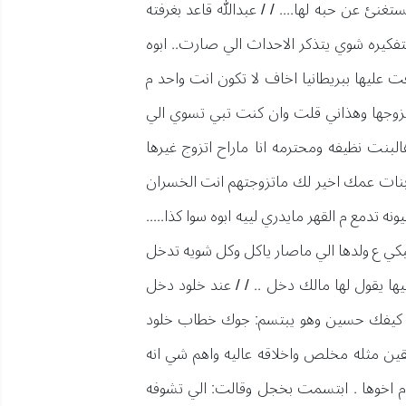
ئ عن حبه لها.... / / عبدالله قاعد بغرفته
فكيره شوي يتذكر الاحداث الي صارت.. ابوه
ت عليها ببريطانيا اخاف لا تكون انت واحد م
اح تتزوجها وهذاني قلت وان كنت تبي تسوي الي
البنت نظيفه ومحترمه انا ماراح اتزوج غيرها
 م بنات عمك اخير لك ماتزوجتهم انت الخسران
ه تدمع م القهر مايدري لييه ابوه سوا كذا.....
انت تبكي ع ولدها الي ماصار ياكل وكل شويه تدخل
ها يقول لها مالك دخل .. / / عند خلود دخل
انت كيفك حسين وهو يبتسم: جوك خطاب خلود
قين مثله مخلص واخلاقه عاليه واهم شي انه
 اخوها . ابتسمت بخجل وقالت: الي تشوفه