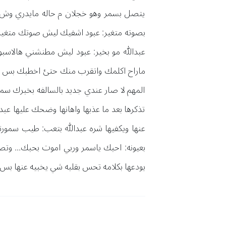
يتصل بسمر وهو خجلان م حاله مايدري وش ي
بصوته متغير: عبود اشفيك ليش صوتك متغير ع
عبدالله مو بخير: عبود ليش مطنشني هالاسبوع
ماراح اكلمك واتقرب منك حتئ اخطبك بس اخا
المهم لا صار عندي جديد بالسالفه بخبرك سمر 
تذكرها بعد ما عذبها واهانها وضحك عليها عبدا
عنها ويكفيها شره عبدالله بتعب: طيب سمورت
بعيونه: احبك ياسمر وربي اموت بحبك... وتص
يودعها بكلامه تحس بقلبه شي يخبيه عنها بس ان