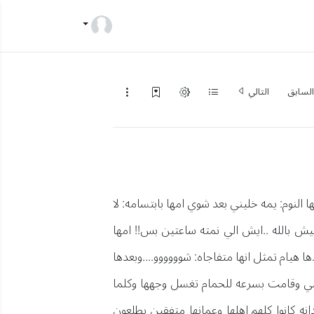
لسابق
التالي
كسوله الحين صارت الساعه 6 وانتي بعدك نايمه هيام وفيها النوم: يمه خليني بعد شوي امها بابتسامه: لا
ليش بالله ..ايش الي نمته ساعتين بس!! امها
 هيام تمثل انها متفاجاه: شوووووو....وبعدها
 شي وقامت بسرعه للحمام تغسل وجهها وكلما
نه كانوا كلهم اهلها وعمانها متفقين يطلعون