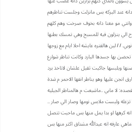
ش يسوون بالماي كنهم بزارين دانه غصب عنها
انه عند البركه بس مانزلت وجلست تناظرهم
انتي مو معنا دانه بخوف صرخت وهم كلهم
 الي ينزلون فيه للمسبح وهي تمسك بطنها
. / / لين هالفتره عايشه احلا ايام مع زوجها
 تحضن بها جسدها البارد وكانت تناظر شوارع
ضنها ويلبسها جاكيت ثقيل علشان لاتاخذ برد
 انجن عليها وهو يناظر انفها الاحمر م شدة
ده: لا مابي ..ماشبعت م هالمناظر الجبليه
تزعله ولبست ملابس نومها وصار الي صار ..
 انه كرهها او بدا يمل منها بس ماحبت تتصل
ماهي عارفه انه عبدالله مشتاق اكثر منها بس