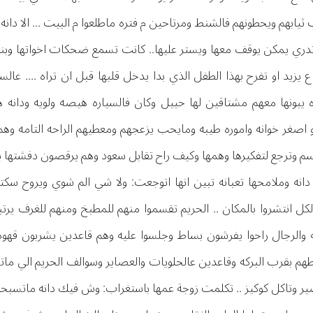
ف ثيابهم ويحطونهم فالشنط ومرتاحين م فتره ماطلعوا م البيت ... الا دا
دري يمكن يوقف معها ويستر عليها.. كانت تسمع ضحكات اخواتها وبنات
 يبونها معهم مشتاقين لها حييل وكان فالسياره هيصه ولويه ودانه
اصغر خوانه واموره طيبه ومايحب يزعجهم ومعطيهم الراحه التامه وهم 
تسم وترجع لتفكيرها وهمها وكيف راح تقابل سعود وهم يرقصون دفشتها ب
دانه وملامحها تعبانه تبين انها اتوجعت: ولا شي الم شوي ويروح سك
كل انتشروا بالمكان .. الحريم تقسموا منهم للمطبخ ومنهم للغرف يرت
 والرجال راحوا يفرشون بساط وجلسوا عليه وهم قاعدين يشربون قهوه 
ساطهم بقرب البركه وقاعدين عالحلويات والعصاير وسوالف الحريم الي ما
وتاكل كوكيز .. تكلمت زوجة عمها باستغراب: وش فيك دانه ماتسبحين