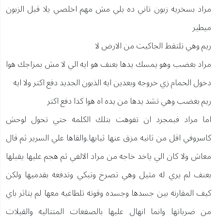
مراد بسخريه زبون تاني ده يلي مش مهم اخلصي يلا قبل الزبون
ميطير
ريم وهي تلتقط الجاكيت من الارض لا
مراد بغضب وهو يمسك يدها بعنف هو ايه الي لا مش بمزاجك هوا
دخول الحمام زي خروجه وبعدين ايه الذبون الجديد دفع اكتر ولا ايه
ريم بغضب وهي تشد يدها من يده اه هوا كدا دفع اكتر
اما مراد فبمجرد ان تفوهت بتلك الكلمه حتي تحول لوحش
كاسروفي اقل من ثانيه مزق عنها ثيابها.والقاها علي السرير ثم قال
معاش ولا كان الي ياخد خاجه من مراد الالفي ثم هجم عليها يقبلها
بعنف لم يري له مثيل وهي تصرخ وتبكي وتدفعه بقدميها ولكن
كيف المقارنه بين جسدها وجسده وقوته تلطاغيه معها لم يتاثر باي
من ضرباتها وانما انهال علبها بالصفعات المتتاليه والقبلات