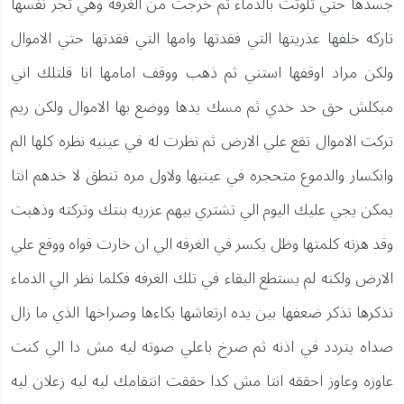
جسدها حتي تلوثت بالدماء ثم خرجت من الغرفه وهي تجر نفسها
تاركه خلفها عذريتها التي فقدتها وامها التي فقدتها حتي الاموال
ولكن مراد اوقفها استني ثم ذهب ووقف امامها انا قلتلك اني
مبكلش حق حد خدي ثم مسك يدها ووضع بها الاموال ولكن ريم
تركت الاموال تقع علي الارض ثم نظرت له في عينيه نظره كلها الم
وانكسار والدموع متحجره في عينبها ولاول مره تنطق لا خدهم انتا
يمكن يجي عليك اليوم الي تشتري بيهم عزريه بنتك وتركته وذهبت
وقد هزته كلمتها وظل يكسر في الغرفه الي ان خارت قواه ووقع علي
الارض ولكنه لم يستطع البقاء في تلك الغرفه فكلما نظر الي الدماء
تذكرها تذكر ضعفها بين يده ارتعاشها بكاءها وصراخها الذي ما زال
صداه يتردد في اذنه ثم صرخ باعلي صوته ليه مش دا الي كنت
عاوزه وعاوز احققه انتا مش كدا حققت انتقامك ليه ليه زعلان ليه