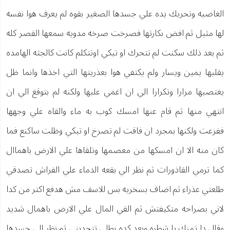
الغاضبه وتحريك يده علي جسدها الصغير بقوه لم يعرف هوا نفسه
لها مثيل ثم افض بكارتها فصرخت صرخه مدويه سمعها القصر كله
ثم بعد ذلك سكنت لم تتحرك او تبكي اوتتكلم كانت كالجثه الهامده
يقلبها يمين ويسار ولم يكتفي هوا بعذريتها التي اخذها وانما ظل
يغتصبها مرارا وتكرارا الي ان اغمي علبها ولكنه لم بتوقغ الي ان
انتهي منها ثم قام عنها امسك كوب به ماء والقاه علي وجهها
ففزعت ولكنها بمجرد ان فاقت لم تصرخ او تبكي وظلت ساكنع فما
كان منه الا ان امسكها من معصمها وتلقاها علي الارض باهماال
كما ترمي القاذورات ثم نظر الي بقعه الدماء علي الفراش تصدقي
طلعتي عذراء ثم اضاف بسخريه بس للاسف مش هدفع اكتر من كدا
لاني بصراحه متكيفتش ثم القي المال علي الارض باهمال شديد
وقال دا تمنك يا شطره وبعد كده بطلي تتحديني ثم نظر الي جسدها