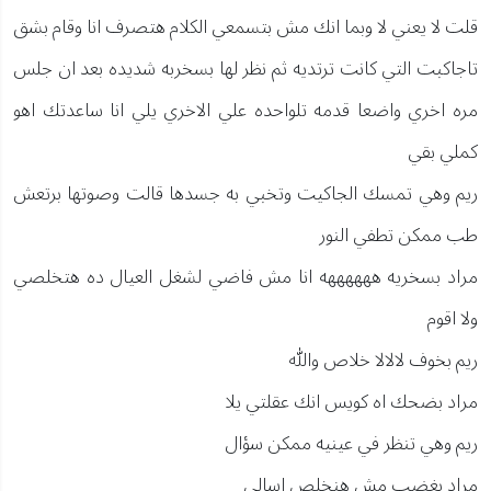
قلت لا يعني لا وبما انك مش بتسمعي الكلام هتصرف انا وقام بشق
تاجاكبت التي كانت ترتديه ثم نظر لها بسخربه شديده بعد ان جلس
مره اخري واضعا قدمه تلواحده علي الاخري يلي انا ساعدتك اهو
كملي بقي
ريم وهي تمسك الجاكيت وتخبي به جسدها قالت وصوتها برتعش
طب ممكن تطفي النور
مراد بسخريه ههههههه انا مش فاضي لشغل العيال ده هتخلصي
ولا اقوم
ريم بخوف لالالا خلاص والله
مراد بضحك اه كويس انك عقلتي يلا
ريم وهي تنظر في عينيه ممكن سؤال
مراد بغضب مش هنخلص اسالي