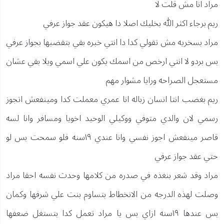
مراد انا مش قلت لا
ريم برجاء اكثر الله بخليك اصلا دا هيكون عقد جواز عرفي
مراد بسخريه مش تقولي كدا دا انتي خبره بقي بتقضبها بجواز عرفي
بس بردو لا انتي ارخص من اسمك يكون علي اسمي ويلا بقي عشان
مستعجل الصراحه ورايا مشوار مهم
ريم بغضب انتا انسان زباله انا عمري معملت كدا ومينفعش اتجوز
رسمي لان والدي متوفي ووكيلي الوحيد اخويا ومسافر وانا لسه
قاصر مينفعش اجوز نفسي وانا عندي ١٩سنه فلو سمحت بس لو
حتي عقد جواز عرفي
مراد وقد شعر بنغذه في صدره من كلامها وحدث نفسه احقا مراد
وصلت لهذه الدرجه من الانخطاط بتساوم بنت علي شرفها وكمان
بس عندها ١٩سنه ازاي بس يا مراد تعمل كدا بتستغل ضعفها