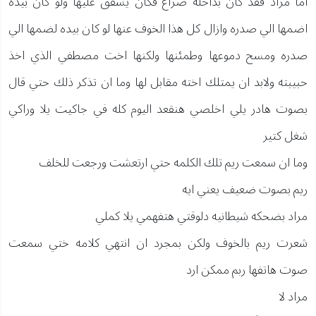
اما مراد فقد كان بداخله صراع فكان يشفق عليها ولو كان بيده
اضمها الي صدره وازال كل هذا الخوف عنها لو كان بيده لضمها الي
صدره ومسح دموعها وطمئنها ولكنها اخت مصطفي الذي اخذ
حبيبته ولابد ان يمتلك اخته مقابل لها وما ان تذكر ذلك حتي قال
بصوت هادر يلي اخلصي هنقعد اليوم كله في جاكيت يلا وراكي
شغل كتير
وما ان سمعت ريم تلك الكلمه حتي ارتعشت ورجعت للخلف
ريم بصوت ضعيف يعني ايه
مراد بضحكه شيطانيه دلوقتي هتفهمي يلا كملي
شعرت ريم بالخوف ولكن بمجرد ان انتهي كلامه ختي سمعت
صوت هاتفها ربم ممكن ارد
مراد لا