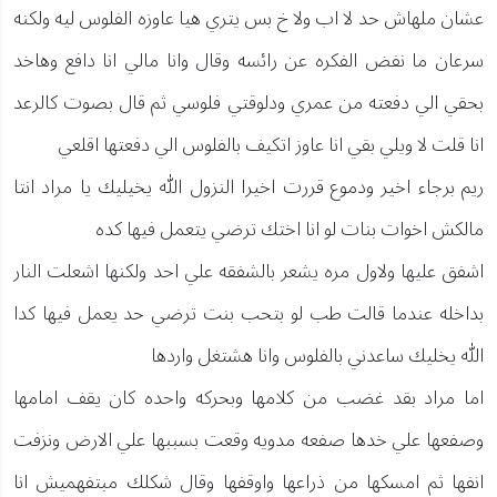
عشان ملهاش حد لا اب ولا خ بس يتري هيا عاوزه الفلوس ليه ولكنه
سرعان ما نفض الفكره عن رائسه وقال وانا مالي انا دافع وهاخد
بحقي الي دفعته من عمري ودلوقتي فلوسي ثم قال بصوت كالرعد
انا قلت لا ويلي بقي انا عاوز اتكيف بالفلوس الي دفعتها اقلعي
ريم برجاء اخير ودموع قررت اخيرا النزول الله يخيليك يا مراد انتا
مالكش اخوات بنات لو انا اختك ترضي يتعمل فيها كده
اشفق عليها ولاول مره يشعر بالشفقه علي احد ولكنها اشعلت النار
بداخله عندما قالت طب لو بتحب بنت ترضي حد يعمل فيها كدا
الله يخليك ساعدني بالفلوس وانا هشتغل واردها
اما مراد بقد غضب من كلامها وبحركه واحده كان يقف امامها
وصفعها علي خدها صفعه مدويه وقعت بسببها علي الارض ونزفت
انفها ثم امسكها من ذراعها واوقفها وقال شكلك مبتفهميش انا