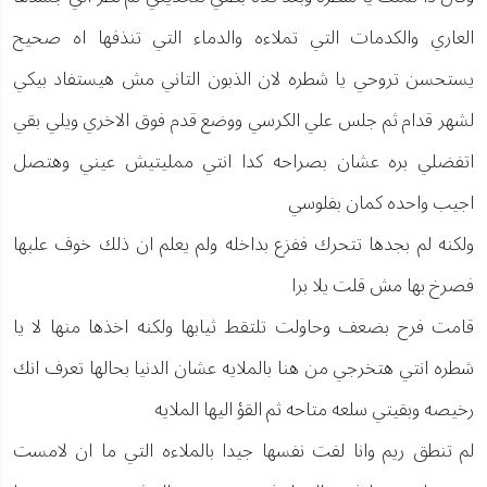
العاري والكدمات التي تملاءه والدماء التي تنذفها اه صحيح
يستحسن تروحي يا شطره لان الذبون التاني مش هيستفاد بيكي
لشهر قدام ثم جلس علي الكرسي ووضع قدم فوق الاخري ويلي بقي
اتفضلي بره عشان بصراحه كدا انتي ممليتيش عيني وهتصل
اجيب واحده كمان بفلوسي
ولكنه لم بجدها تتحرك ففزع بداخله ولم يعلم ان ذلك خوف علبها
فصرخ بها مش قلت يلا برا
قامت فرح بضعف وحاولت تلتقط ثيابها ولكنه اخذها منها لا يا
شطره انتي هتخرجي من هنا بالملايه عشان الدنيا بحالها تعرف انك
رخيصه وبقيتي سلعه متاحه ثم القؤ اليها الملايه
لم تنطق ريم وانا لفت نفسها جيدا بالملاءه التي ما ان لامست