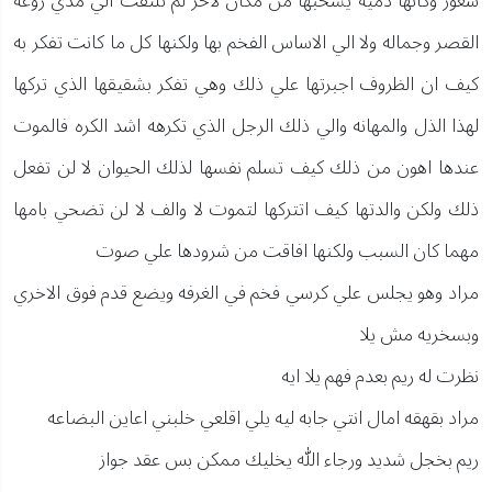
شعور وكانها دميه يسحبها من مكان لاخر لم تلتفت الي مدي روعه
القصر وجماله ولا الي الاساس الفخم بها ولكنها كل ما كانت تفكر به
كيف ان الظروف اجبرتها علي ذلك وهي تفكر بشقيقها الذي تركها
لهذا الذل والمهانه والي ذلك الرجل الذي تكرهه اشد الكره فالموت
عندها اهون من ذلك كيف تسلم نفسها لذلك الحيوان لا لن تفعل
ذلك ولكن والدتها كيف اتتركها لتموت لا والف لا لن تضحي بامها
مهما كان السبب ولكنها افاقت من شرودها علي صوت
مراد وهو يجلس علي كرسي فخم في الغرفه ويضع قدم فوق الاخري
وبسخريه مش يلا
نظرت له ريم بعدم فهم يلا ايه
مراد بقهقه امال انتي جابه ليه يلي اقلعي خلبني اعاين البضاعه
ريم بخجل شديد ورجاء الله يخليك ممكن بس عقد جواز