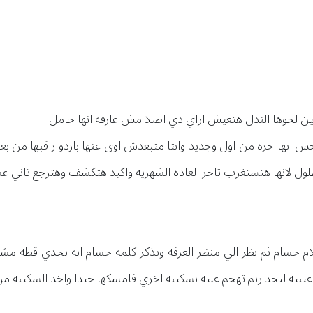
ن لخوها الندل هتعيش ازاي دي اصلا مش عارفه انها حامل
انها حره من اول وجديد وانتا متبعدش اوي عنها باردو راقبها من بعيد
ل لانها هتستغرب تاخر العاده الشهريه واكيد هتكشف وهترجع تاني عش
ام حسام ثم نظر الي منظر الغرفه وتذكر كلمه حسام انه تحدي قطه م
ينيه ليجد ريم تهجم عليه بسكينه اخري فامسكها جيدا واخذ السكينه من ي