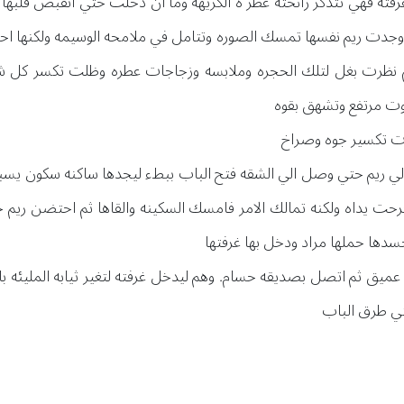
رفته فهي تتذكر رائحته عطر ه الكريهه وما ان دخلت حتي انقبض قلبها
 وجدت ريم نفسها تمسك الصوره وتتامل في ملامحه الوسيمه ولكنها اح
م نظرت بغل لتلك الحجره وملابسه وزجاجات عطره وظلت تكسر كل 
ت مرتفع وتشهق بقوه
وت تكسير جوه وصراخ
ا الي ريم حتي وصل الي الشقه فتح الباب ببطء ليجدها ساكنه سكون يس
رحت يداه ولكنه تمالك الامر فامسك السكينه والقاها ثم احتضن ري
دها حملها مراد ودخل بها غرفتها
ميق ثم اتصل بصديقه حسام. وهم ليدخل غرفته لتغير ثيابه المليئه بالد
ي طرق الباب