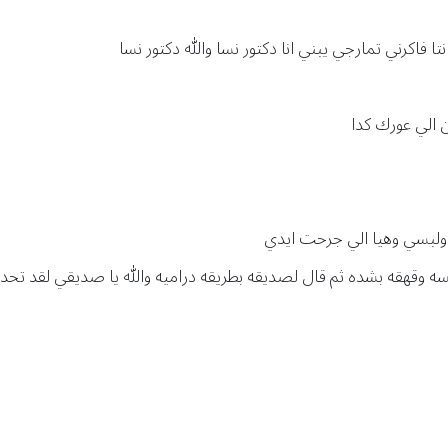
اكرني تمارجي يبني انا دكتور نسا والله دكتور نسا
الي عورك كدا
ه ولبسي وهيا الي جرحت ايدي
ه وقهقه بشده ثم قال لصديقه بطريقه دراميه والله يا صديقي لقد ت