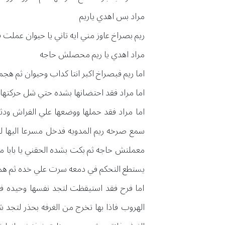
مراد بس اهدي ياريم
ريم بصراخ عاوز مني ايه تاني يا حيوان عملت
مراد اهدي يا ريم محصلش حاجه
اما ريم فبصراخ اكبر انتا كداب وحيوان ثم ه
اما مراد فقد احتضانها بشده حتي شل حركته
اما مراد فقد حملها ووضعها علي الفراش ود
سمع صرخه ريم المدويه فدخل مسرعا اليها ليج
معملتش حاجه ثم بكت بشده الحقني يا بابا مت
يستطع التحكم في دمعه سرت علي خده ثم هم
اما فرح فقد استيقظت لتجد نفسها وحيده 
الهروب فاذا بها تخرج من الغرفه بحذر لتج