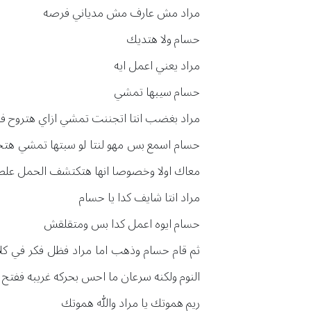
مراد مش عارف مش مدياني فرصه
حسام ولا هتديك
مراد يعني اعمل ايه
حسام سيبها تمشي
مراد بغضب انتا اتجننت تمشي ازاي هتروح في
حسام اسمع بس مهو لنتا لو سبتها تمشي هتحس 
معاك اولا وخصوصا انها هتكتشف الحمل علطلو
مراد انتا شايف كدا يا حسام
حسام ايوه اعمل كدا بس ومتقلقش
ثم قام حسام وذهب اما مراد فظل فكر في كل
النوم ولكنه سرعان ما احس بحركه غريبه ففتح ع
ريم هموتك يا مراد والله هموتك