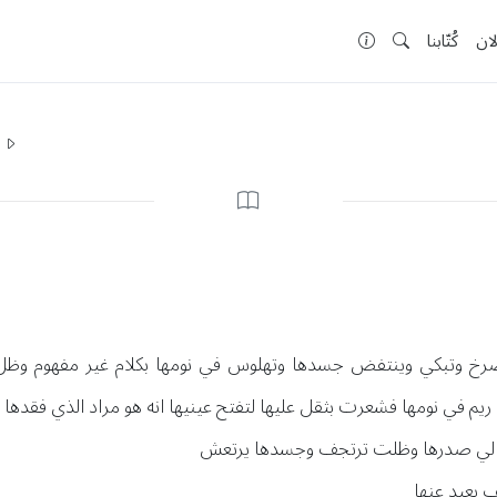
لان
كُتّابنا
ا
صرخ وتبكي وينتفض جسدها وتهلوس في نومها بكلام غير مفهوم وظ
يم في نومها فشعرت بثقل عليها لتفتح عينيها انه هو مراد الذي فقد
الي صدرها وظلت ترتجف وجسدها يرتعش
 بعيد عنها