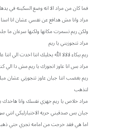
فما كان من مراد الا انه وضع السكينه في يدها
مراد وانا مش هدافع عن نفسي عشان انا است
ولكن ريم تسمرت مكانها ولكنها سرعان ما ج
مراد تتجوزيني يا ريم
ريم ببكاء لالالا الله يخليك انتا اخدت الي انتا
مراد بس انا عاوز اتجوزك يا ريم مش دا الي كن
ريم بغضب انتا جبان عاوز تتجوزني عشان م
لتذهب
مراد خلاص يا ريم جهزي نفسك وانا هاخدك بك
جبان بس صدقيني حريه الاختيارليكي انتي سوا
اما هي فقد خرجت من امامه تجري حتي ذهبت