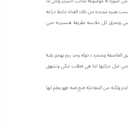
 من صوره له موضوعه بجانب السرير ولكن ما
ست بغيره شديده من تلك الفتاه تتابط ذراعه
شي وتمزق كل ملابسه بطريقه هستيريه حتي
بق العاصفه وبمجرد دخوله وجد ريم تهجم عليه
م حتي شل حركتها اما هي فظلت تبكي وتشهق
م ولكنه من المفاجئه فتح فمه فهو يعلم انها