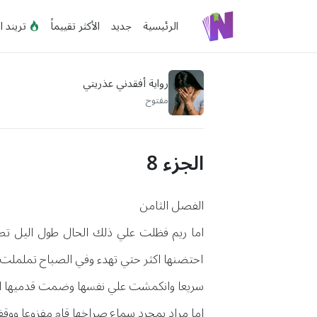
الرئيسية
جديد
الأكثر تقييماً
تريند ا
رواية أفقدني عذريتي
مفتوح
الجزء 8
الفصل الثامن
اما ريم فظلت علي ذلك الحال طول اليل ت
احتضنها اكثر حتي تهدء وفي الصباح تململت ر
سريعا وانكمشت علي نفسها وضمت قدميها 
اما مراد بمجرد سماع صراخها قام مفزوعا ووقف