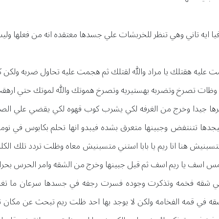
 فيا ايه تاني وهي تنظر للخربشات علي جسدها معتقده انه من فعلها و
جمت عليه هقتلك يا مراد والله لقتلك ثم هجمت عليه تحاول ضربه ولكن
ا وظات تصرخ وتضربه بهستيريه وتصرخ هموتك والله لموتك حتي ارهق
ثرها جيدا وخرج من الغرفه لكي يشرب كوب قهوه لكي يقضي علي الصد
دها تتنتفض وجبينها متعرق بشده فيبدو انها تحلم بكابوس في نومها و
سبنيش هنا انا ريم يا بابا استني متسبنيش معاه وظلت تردد تلك الك
س اسف يا ريم اسف ثم قبل جبينها وخرج من الشقه وامر الحرس بحر
في شقه فخمه وتذكرت وجوده فسرت رجفه في جسدها سرعان ما تغلب
د شقه في قمه الفخامه ولكن لا يوجد بها احد ظلت ريم تبحث عن مكا