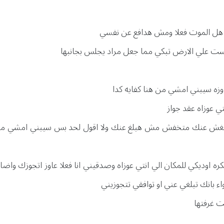
ا هل الموت فعلا ومش هدافع عن نفسي
لست علي الارض تبكي مما جعل مراد يجلس بجانبها
 عاوزه سيبني امشي من هنا كفايه كدا
تي عوزاه عقد جواز
بلغش عنك متخفش مش هبلغ عنك ولا اقول لحد بس سيبني امشي من هنا
ره اوديكي للمكان الي انتي عوزاه وصدقيني انا فعلا عاوز اتجوزك و
ء بانك تبلغي عني او توافقي تتجوزيني
 غرفتها