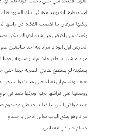
الغرف فلاتجد شي حتي دخلت غرفه نعم انها غ
لفت نظرها انه يوجد معه في تلك السوره فتاه
ولكنها سرعان ما نفضت الفكره عن راسها ث
وقعت علي الارض من شده الانهاك تبكي بصو
الخارس اول ايوه يا مراد بيه احنا سامعين ص
مراد ماشي انا جاي حالا ثم ادار سيارته رجوع
بسكينه لم يستطع تفادي الضربه جيدا حتي ج
بعنف وتقسم ان تقتله حتي هدات واسترخي جس
ووضعها علي فراشها برفق وتركها تغط في نوم ع
عنيده ولكن ليس لتلك الدرجه ظل مصدوم حت
مراد وهو يفتح الباب تعالي ادخل يا حسام
حسام خير غي ايه يابني