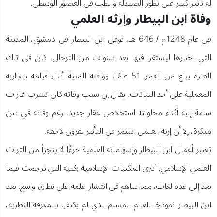
له تأثير كبير على تطور الصيدلة والطب في العصور الوسطى.
وفاة ابن البيطار وإرثه العلمي
في عام 1248م / 646 هـ، توفي ابن البيطار في دمشق، المدينة
التي اختارها ليستقر فيها بعد سنوات من الترحال. كان في تلك
الفترة يبلغ من العمر 51 عامًا، ووافته المنية أثناء قيامه بتجاربه
المعملية على أحد النباتات. يقال إن سبب وفاته كان تسرب غازات
سامة إليه أثناء محاولته استخلاص عقار جديد. رغم وفاته في سن
مبكرة، إلا أن إرثه العلمي استمر في التأثير لقرون لاحقة.
تعتبر أعمال ابن البيطار وإسهاماته العلمية جزءًا لا يتجزأ من التراث
العلمي الإسلامي. أثرى المكتبات الإسلامية بكتبه التي ترجمت فيما
بعد إلى عدة لغات، مما ساهم في انتشار علمه على نطاق واسع. يعد
ابن البيطار نموذجًا للعالم المسلم الذي لم يكتفِ بالمعرفة النظرية،