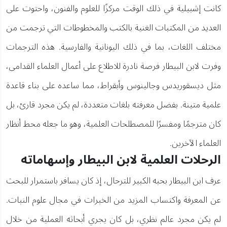
كانت إشبيلية في ذلك الوقت مركزًا للعلوم والفنون، واحتوت على
العديد من المكتبات الغنية بالكتب والمخطوطات التي ترجمت من
مختلف اللغات، بما في ذلك اليونانية والفارسية. هذه الترجمات
وفرت لابن البيطار فرصة نادرة للاطلاع على أعمال العلماء القدامى،
مثل ديسقوريدس وجالينوس وأبقراط، مما ساعده على بناء قاعدة
علمية متينة. بفضل معرفته بلغات متعددة، لم يكن مجرد قارئ، بل
كان مترجمًا ومفسرًا للمصطلحات العلمية، وهو ما جعله محط أنظار
العلماء الآخرين.
الرحلات العلمية لابن البيطار وإسهاماته
عرف ابن البيطار بحبه الكبير للترحال، إذ كان يسافر باستمرار للبحث
عن المعرفة واكتساب المزيد من الخبرات في مجال علوم النبات.
لم يكن مجرد عالم نظري، بل كان يجري أبحاثه العملية من خلال