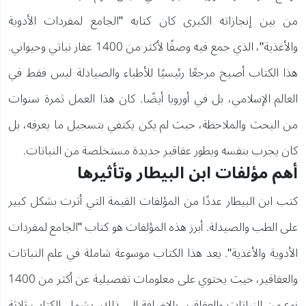
من بين إنجازاته الكبرى كان كتابه "الجامع لمفردات الأدوية
والأغذية"، الذي جمع فيه وصفًا لأكثر من 1400 عقار نباتي وحيواني.
هذا الكتاب أصبح مرجعًا رئيسيًا للأطباء والصيادلة ليس فقط في
العالم الإسلامي، بل في أوروبا أيضًا. كان هذا العمل ثمرة سنوات
من البحث والملاحظة، حيث لم يكن يكتفي بتسجيل ما يعرفه، بل
كان يجرب بنفسه ويطور عقاقير جديدة مستخلصة من النباتات.
أهم مؤلفات ابن البيطار وتأثيرها
كتب ابن البيطار عددًا من المؤلفات القيمة التي أثرت بشكل كبير
على الطب والصيدلة. أبرز هذه المؤلفات هو كتاب "الجامع لمفردات
الأدوية والأغذية". يعد هذا الكتاب موسوعة شاملة في علم النباتات
والعقاقير، حيث يحتوي على معلومات تفصيلية عن أكثر من 1400
نوع من النباتات والعقاقير. بالإضافة إلى ذلك، يشمل الكتاب ثلاثة