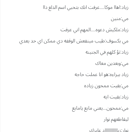
زياد:اهاا موكا....عرفت انك بتحبي اسم الدلع داا
مي:منين
زياد:ملكيش دعوه....المهم اني عرفت
مي بكسوف:طيب مينفعش الوقفه دي ممكن اي حد يعدي
زياد:تؤ كلهم في الجنينه
مي:وبعدين معاك
زياد ببراءه:هو انا عملت حاجه
مي:بقيت ممحون زياده
زياد:بقيت ايه
مي:ممحون...يعني مايع يامايع
ليقاطعهم نوار
نوار:زياااااااااااد عايزك