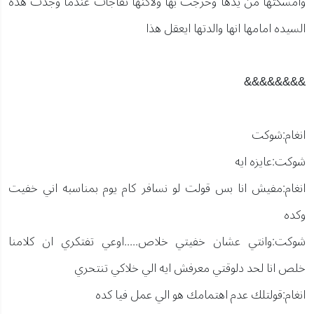
وامسكتها من يدها وخرجت بها ولاكنها تفاجأت عندما وجدت هذه
السيده امامها انها والدتها ايعقل هذا
&&&&&&&&
انغام:شوكت
شوكت:عايزه ايه
انغام:مفيش انا بس قولت لو نسافر كام يوم بمناسبه اني خفيت
وكده
شوكت:وانتي عشان خفيتي خلاص.....اوعي تفتكري ان كلامنا
خلص انا لحد دلوقتي معرفش ايه الي خلاكي تنتحري
انغام:قولتلك عدم اهتمامك هو الي عمل فيا كده