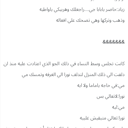
زياد:حاضر يابابا جي....راجعلك وهربيكي ياواطيه
وذهب وتركها وهي تضحك علي افعاله
&&&&&&&
كانت تجلس وسط النساء في ذلك الجو الذي اعتادت عليه منذ ان
دلفت الي ذلك المنزل لتدلف نورا الي الغرفه وتمسك مي
مي:في حاجه ياماما ولا ايه
نورا:لاتعالي بس
مي:ليه
نورا:تعالي متبقيش غلبيه