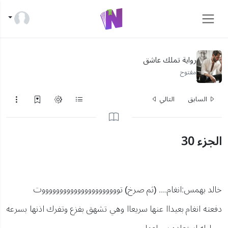
رواية تملك عاشق
مفتوح
السابق
التالي
الجزء 30
خالد بهمس:انغام.... (ثم صرخ) تووووووووووووووووووووووت
دفعته انغام بعيداا عنها سريعاا وهي تشهق بفزع وتفرك اذنها بسرعه