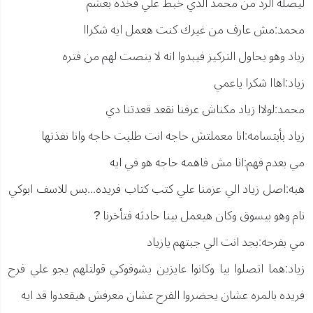
ليصله الرد من محمد الذي خبط علي فخذه بعشم
محمد:مش عارف من غيرك كنت هعمل ايه شكراا
زياد وهو يحاول التركيز فيبدوا انه لا ينصت لهم من فتره
زياد:اهاا شكرا ياعمي
محمد:لولاا زياد مكناش عرفنا نقعد قعدتنا دي
زياد بأبتسامه:انا معملتش حاجه انت طلبت حاجه وانا نفذتها
مي بعدم فهم:انا مش فاهمه حاجه هو في ايه
هبه:اصل زياد الي عزمنا علي كتب كتاب فريده...بس للاسف ابوكي
نام وهو بيسوق وكان هيعمل بينا حادثه فتأخرنا ?
مي بفرحه:بجد انت الي جبتهم يازياد
زياد:هما اتصلوا بيا وكانوا عايزين يشوفوكي قولتلهم يجو علي فرح
فريده بالمره عشان يحضروا الفرح عشان معرفش هيقعدوا قد ايه