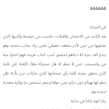
&&&&&&
في السرايا
بعد الكثير من الاحضان والقبلات جلست مي تتوسط والديها الذي
يقبلونها من حين لأخر بشغف حقيقي جلس زياد بجانب محمد وهو
يندم الف مره انه دعاهم لحضور كتب كتاب فريده فهم اخذوا منه
مي واصبحت حتي لا تنظر له هل ستتركه حقاا...اللعنه علي قلبه
الذي يخفق بشده كلما رأي ضحكتها الذي مازالت ترن بأذنه ظل
ينظر لها بهياام دون تركيز بمن حوله ليشعر بشخص ما يوكزه بمعدته
ليجده نوار
زياد:ايوه يابابا في حاجه