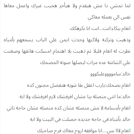
لما تمشي دا مش هيقدم ولا هيأخر هجيب غيرك واعمل معاها
نفس الي بعمله معاكي
انغام ببكاء:انت...انت انا بكرهكك
وذهبت وتركته ولاكنها وجدت ايمن علي الباب يسمعهم بأنتباه
نظرت له انغام قليلا ثم ذهبت بلا اهتمام امسكت هاتفها وضغتت
علي الشاشه عده مرات ليصلها صوته المضحك
خالد:سامووووعليكووو
انغام بضحك:يارب اعقل بقا شويه هتفضل مجنون كده
خالد:ما انتي متصله بيا عشان افرفشك لازم افرفشك ولا ايه
انغام بأبتسامه:لا مش متصله عشان كده متصله عشان حاجه تاني
خالد بأنتباه:في حاجه جديده حصلت في البيت ولا ايه
انغام:لااا بس....انا موافقه اروح معاك فرح صاحبك