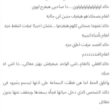
خالد:لولولولولولولولولوي.....دا صاحبي هيفرح اووي
انغام بضحك:هو هيعرف منين اني جاايه
خالد:عموما صحابي كلهم هيفرحوا....عشان اخيراا عرفت اشقط مزه
انغام بأنتباه:اييييه
خالد:اقصد عرفت اعلق مزه
انغام:افنددددددم
خالد:اقفلي ياانغام...انتي الواحد ميعرفش يهزر معاكي....دا انتي اه
منك
واغلق الخط اما هي فظلت السماعه علي اذنها تبتسم بشرود في
ذلك الشخص الذي دخل حياتها فجأه يسعدها ويخفف عنها بدون
مقابل