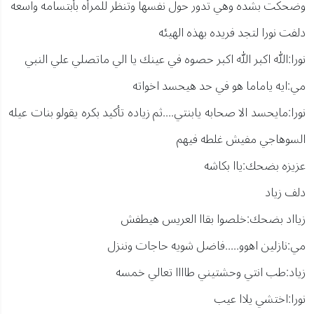
وضحكت بشده وهي تدور حول نفسها وتنظر للمرأه بأبتسامه واسعه
دلفت نورا لتجد فريده بهذه الهيئه
نورا:الله اكبر الله اكبر حصوه في عينك يا الي ماتصلي علي النبي
مي:ايه ياماما هو في حد هيحسد اخواته
نورا:مايحسد الا صحابه يابنتي....ثم زياده تأكيد بكره يقولو بنات عيله
السوهاجي مفيش غلطه فيهم
عزيزه بضحك:ياا بكاشه
دلف زياد
زيااد بضحك:خلصوا بقاا العريس هيطفش
مي:نازلين اهوو.....فاضل شويه حاجات وننزل
زياد:طب انتي وحشتيني طاااا تعالي خمسه
نورا:اختشي يلاا عيب