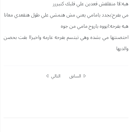
هبه:لاا متقلقش قعدين علي قلبك كتيررر
مي بفرح:بجدد يامامي يعني مش هتمشي علي طول هتقعدي معانا
هبه بفرحه:ايووه ياروح مامي من جوه
احتضنتها مي بشده وهي تبتسم بفرحه عارمه واخيراا بقت بحضن
والديها
السابق
التالي