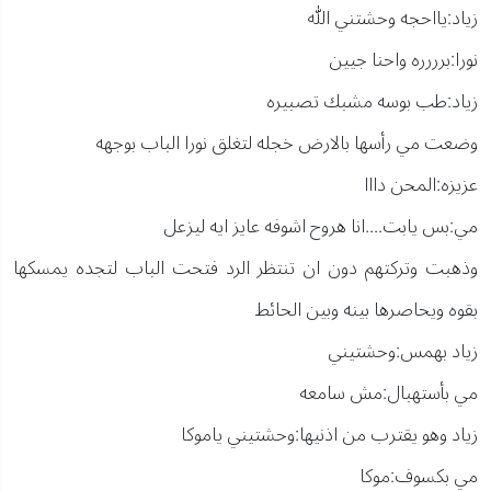
زياد:يااحجه وحشتني الله
نورا:برررره واحنا جيين
زياد:طب بوسه مشبك تصبيره
وضعت مي رأسها بالارض خجله لتغلق نورا الباب بوجهه
عزيزه:المحن دااا
مي:بس يابت....انا هروح اشوفه عايز ايه ليزعل
وذهبت وتركتهم دون ان تنتظر الرد فتحت الباب لتجده يمسكها
بقوه ويحاصرها بينه وبين الحائط
زياد بهمس:وحشتيني
مي بأستهبال:مش سامعه
زياد وهو يقترب من اذنيها:وحشتيني ياموكا
مي بكسوف:موكا