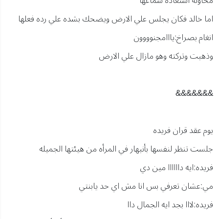
محاوله استعاده سماعها
اما خالد فكان يجلس علي الارض ويضحك بشده علي رده فعلها
انغام بصراخ:يااامجنوووون
وذهبت وتركته وهو مازال علي الارض
&&&&&&&
يوم عقد قران فريده
جلست تنظر لنفسها بأنبهار في المرأه من هيئتها الجميله
فريده:ايه داااااا مين دي
مي:عشان تعرفي بس انا مش اي حد يابنتي
فريده:لااا بجد ايه الجمال داا