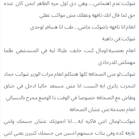
شوكت:عدم اهتمامي.....وهي دي اول مره الظاهر ايمن كان عنده
حق لما قال انك تافهه وعقلك مش مواكب عقلي
انغام:انا تافهه ياشوكت ماشي....طب انا هسافر لوحدي
شوكت:في داهيه
انغام بعصبيه:اومال كنت خايف عليااا ليه في المستشفي طلما
مهمكش للدرجادي
شوكت:لو متي الصحافه كلها هتتكلم انغام مرات الوزير شوكت حماد
انتحرت ياتري ايه السبب انا مش مستعد حاليا ادخل في خناق
ونقاش مع الصحافه خصوصا في الوقت دا الوضع محرج بالنسبالي
انغام بصدمه:بس عشان الصحافه
شوكت:اومال انتي فاكره ايه.....انا اتجوزتك عشان جسمك وانتي
عارفه كده وفي بنات جسمهم احسن من جسمك كتيررر يعني انتي