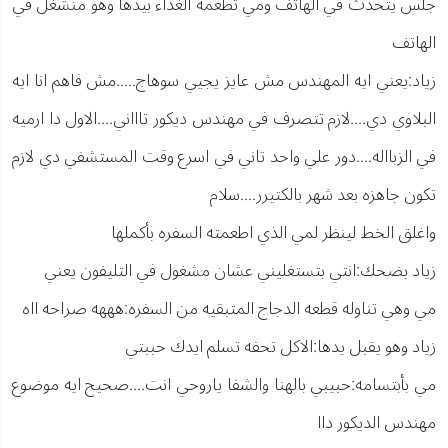
جلس يتحدث في الهاتف ومي تطعمه الغذاء بيدها وهو منشغل في
الهاتف
زياد:يعني ايه المهندس مش عايز يجيي سوهاج.....مش فاهم انا ايه
البلاوي دي....لازم تتصرف في مهندس ديكور تاااني....الاول دا ارميه
في الزبااله....دور علي واحد تاني في اسرع وقت المستشفي دي لازم
تكون جاهزه بعد شهر بالكتيرر....سلام
واغلق الخط لينظر لمي الذي اطعمته السفره بأكملها
زياد بضحك:انتي بتستغليني عشان مشغول في التليفون يعني
مي وهي تناوله قطعه الدجاج المتبقيه من السفره:هههه صراحه ااه
زياد وهو يقبل يدها:الاكل تحفه تسلم ايدك حببتي
مي بأبتسامه:حبيبي بالهنا والشفا ياروحي انت....صحيح ايه موضوع
مهندس الديكور داا