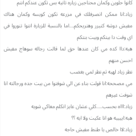
كانوا حلوين وكمان محتاجين زياره تانيه بس تكون عندكم انتم
زياد:انا ممكن اتصرفلك في مزرعه تكون كويسه وكمان هناك
مفيش دوشه كتيرر وهتريحكم....اما بالنسبة للزيارة انتوا تنوروا في
اي وقت دا بيتكم وبيت بنتكم
هبه:داا كده مي كان عندها حق لما قالت رجاله سوهاج مفيش
احسن منهم
نظر زياد لهبه ثم نظر لمي بغضب
مي مصححه:انا قولت بناء عن الي شوفتوا من بيت جده ورجالته انا
شوفت غيرهم
زياد:اااه بحسب.....كلي عشان عايز اتكلم معاكي شويه
هبه:اييييه هو انا عكيت ولا ايه ؟؟
زياد:لاا خالص يا طنط مفيش حاجه