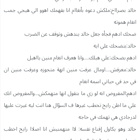
خالد بصرااخ:ملكش دعوه بأنغاام انا بفهمك اهوو الي هيجي جمب
انغام هموته
ضحك ادهم فجأه جعل خالد يندهش وتوقف عن الضرب
خالد:بتضحك علي ايه
ادهم بضحك:علي هبلك....وانا هعرف انغام منين يااهبل
خالد:معرفش....اومال عرفت منين انهة متجوزه وعرفت منين ان
في حد في حياتي اسمه انغام
ادهم:المفروض انه لو زي ما بتقول انها متهمكش...والمفروض انك
علي ما اظن رايح تخطب غيرها ف السؤال هنا انت ليه غيرت عليها
لدرجادي هي تهمك في حاجه
خالد وهو يكاول إقناع نفسه: لاا متهمنيش انا اصلاا رايح اخطب