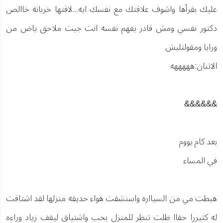
عليك بقرأها واشوف علاقتك مع نفسك ايه...لاقتها خربانه خاالص
دكتور نفسي ومش قادر يفهم نفسه انت جبت ملاحق ياض من
ورايا ومقولتليش
الاتنان:هههههه
&&&&&&
بعد كام يووم
في المساء
هبطت مي من السيااره واسنشقت هواء حديقه منزلها لقد اشتاقت
له كثيررا حقاا ظلت تنظر للمنزل بحب واشتياق ليقف زياد وراءه