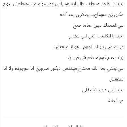
زياد:داا واحد متخلف قال ايه هو راقي ومستواه ميسمحلوش يروح
مكان زي سوهاج....بيفكرني بحد كده
مي:قصدك مين...ماما صح
زياد:انا اتكلمت انتي الي بتقولي
مي:ماشي يازياد المهم....هو انا منفعش
زياد بعدم فهم:متنفعيش في ايه
مي:يعني بما انك محتاج مهندس ديكور ضروري انا موجوده ولا انا
منفعش
زياد:انتي عايزه تشتغلي
مي:ليه لاا