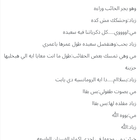
وهو يجر الحائب وراءه
زياد:وحشكك مش كده
مي:اووووي.....كل ذكرياتنا فيه سعيده
زياد بحب:وهتفضل سعيده طول عمرها ياعمري
مي وهي تمسك بعض الحقائب:طول ما انت معايا ايه الي هيخليها
حزينه
زياد:يسلااام.....دا ايه الرومانسيه دي يابت
مي بصوت طفولي:بس بقاا
زياد مقلده لها:بس بقاا
مي:يووه الله
زياد:الله
خبئت مي وجهها في احدي اكمام الفستان الواسعه