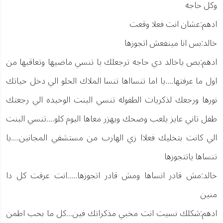
وكل حاجه
ادهم:عشان انت فعلا وقعت
خالد:بس انا مينفعش اتجوزها
ادهم:بص ياخالد دي حاجه ترجعلك يا تنسي ماضيها وتعاقبها من
اول ما عرفتها....يا اما تنسااها تنسا الملاك الحلو الي دخل حياتك
نورها ورجعك لذكريات الطفوله تنسي البنت الوحيده الي رجعتك
طفل تاني عايز يلعب وضحك ويهزر معاها اليوم كلو....تنسي البنت
الي كانت بتخليك فعلاا زي الهارب من مستشفي المجانين....يا
تنساها ياتتجوزها
خالد:مش قادر انساها ومش قادر اتجوزها.....انت عرفت كل دا
منين
ادهم:شكلك نسيت انت مخبي مذكراتك فين...كل ما بحب اطمن