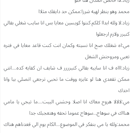
زياد:لاا خالص المكان هنا حلو
محمد وهو ينظر لهبه شرزا:ممكن حد دايقك مثلاا
زياد:لا ولله ابداا كلكم كنتوا كويسين معايا بس انا سايب شغلي بقالي
كتيرر ولازم ارجعلوا
مي:اه شغلك صح انا نسيته وكمان انت كنت قاعد معايا في فتره
تعبي ومروحتش الشغل
زياد:اااه ف انا سايبه بقالي كتيرررر ف شايف ان كفايه كده....انتي
ممكن تقعدي هنا لو عايزه ووقت ما تحبي ترجعي اتصلي بيا وانا
اخدك
مي:لالالا هروح معاك انا اصلا وحشني البيت....ما تيجي يا مامي
هنااك في سوهاج...سوهاج عموما تحفه وهتعجبك جدا
محمد:ولله يا مي بنفكر في الموضوع....الكام يوم الي قعدناهم هناك