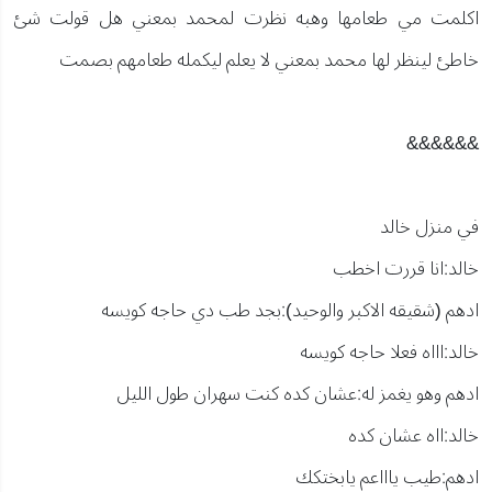
اكلمت مي طعامها وهبه نظرت لمحمد بمعني هل قولت شئ
خاطئ لينظر لها محمد بمعني لا يعلم ليكمله طعامهم بصمت
&&&&&&
في منزل خالد
خالد:انا قررت اخطب
ادهم (شقيقه الاكبر والوحيد):بجد طب دي حاجه كويسه
خالد:اااه فعلا حاجه كويسه
ادهم وهو يغمز له:عشان كده كنت سهران طول الليل
خالد:ااه عشان كده
ادهم:طيب ياااعم يابختكك