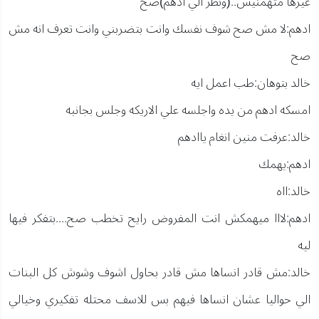
غيرها متهمنيش..(ونظر الي ادهم)صح
ادهم:لا مش صح شوف نفسك وانت بتضربني وانت تعرف انه مش
صح
خالد بتوهان:طب اعمل ايه
امسكه ادهم من يده واجلسه علي الاريكه وجلس بجانبه
خالد:عرفت منين انغام ياادهم
ادهم:يهمك
خالد:ااه
ادهم:لااا ميهمكش انت المفروض رايح تخطب صح....بتفكر فيها
ليه
خالد:مش قادر انساها مش قادر بحاول اشوف وشوش كل البنات
الي حواليا عشان انساها فيهم بس للاسف محتله تفكيري وخيالي