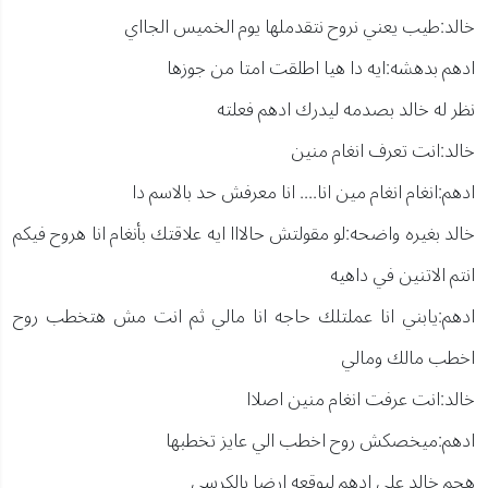
خالد:طيب يعني نروح نتقدملها يوم الخميس الجااي
ادهم بدهشه:ايه دا هيا اطلقت امتا من جوزها
نظر له خالد بصدمه ليدرك ادهم فعلته
خالد:انت تعرف انغام منين
ادهم:انغام انغام مين انا.... انا معرفش حد بالاسم دا
خالد بغيره واضحه:لو مقولتش حالااا ايه علاقتك بأنغام انا هروح فيكم
انتم الاتنين في داهيه
ادهم:يابني انا عملتلك حاجه انا مالي ثم انت مش هتخطب روح
اخطب مالك ومالي
خالد:انت عرفت انغام منين اصلاا
ادهم:ميخصكش روح اخطب الي عايز تخطبها
هجم خالد علي ادهم ليوقعه ارضا بالكرسي