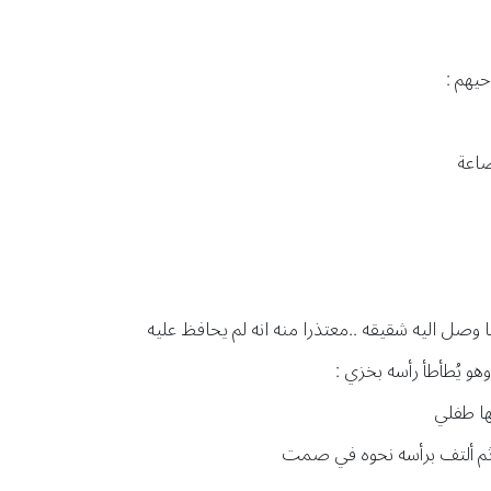
يهم :
ضاعة
صل اليه شقيقه ..معتذرا منه انه لم يحافظ عليه
هو يُطأطأ رأسه بخزي :
نها طفلي
ه ثم ألتف برأسه نحوه في صمت