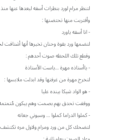
لتنظر مرام لورد بنظرات أسفه لبعدها عنها من
وأقتربت منها تحتضنها :
- انا أسفه ياورد
لتضمها ورد بقوة وحنان تخبرها أنها أشتاقت لج
وقطع تلك اللحظه صوت أحدهم :
- ياأستاذه مهرة ...ياست الأستاذة
لتخرج مهرة من غرفتها وقد ابدلت ملابسها :
- هو الواد شيكا بينده عليا
ووقفت تحدق بهم بصمت وهم يبكون مُتمتمه
- كملوا الدراما كملوا ... وسبوني جعانه
لتضحك كل من ورد ومرام ولاول مره تكتشف مر
وعاد الصوت يعلو ثانية :