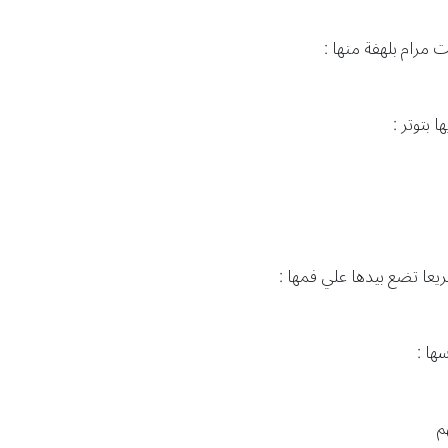
 مرام بلهفة منها :
بتوتر :
عا تضع بيدها علي فمها :
ها :
م