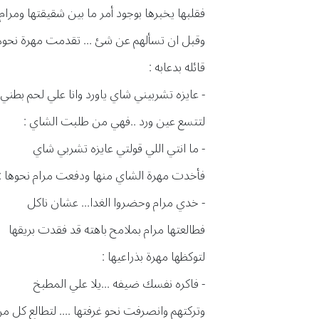
فقلبها يخبرها بوجود أمر ما بين شقيقتها ومرام
وقبل ان تسألهم عن شئ ... تقدمت مهرة نحوه
قائله بدعابه :
- عايزه تشربيني شاي ياورد وانا علي لحم بطن
لتتسع عين ورد ..فهي من طلبت الشاي :
- ما انتي اللي قولتي عايزه تشربي شاي
فأخدت مهرة الشاي منها ودفعت مرام نحوها :
- خدي مرام وحضروا الغدا... عشان ناكل
فطالعتها مرام بملامح باهته قد فقدت بريقها
لتوكظها مهرة بذراعيها :
- فاكره نفسك ضيفه ...يلا علي المطبخ
وتركتهم وانصرفت نحو غرفتها .... لتطالع كل من