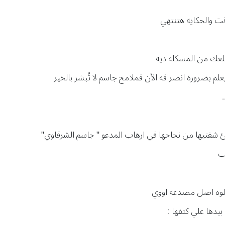
قت والحكايه هتنتهي
لعك من المشكله ديه
م بضرورة انصرافه الأن فملامح جاسم لا تُبشر بالخير
شفتيها من نجاحها في ارهاب المدعو " جاسم الشرقاوي"
حب
حلوه اصل مصدعه اووي
يدها علي كتفها :