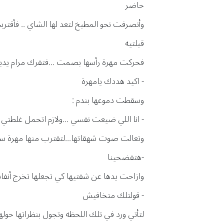
حاضر
وأنصرفت نحو المطبخ لتعد لها الشاي .. فأقتربت
قبلتيه
فحركت مهرة رأسها بصمت ...فتفرك مرام يديها 
- اكيد هددك يامهرة
وسقطت دموعها بندم :
- انا اللي ضيعت نفسي ...ولازم اتحمل غلطتي
وتعالت صوت شهقاتها...لتقترب منها مهرة سري
-هتفضحينا
وازاحت يدها عن شفتيها كي تجعلها تخرج أنفاس
- قولتلك متخافيش
لتأتي ورد في تلك اللحظه وتجول بنظراتها حوله