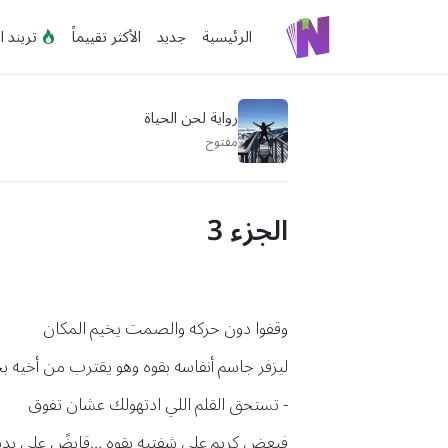
الرئيسية
جديد
الأكثر تقييماً
تريند ا
رواية لحن الحياة
مفتوح
الجزء 3
وقفوا دون حركه والصمت يخيم المكان
ليزفر جاسم أنفاسه بقوه وهو يقترب من أخيه 
- تستحق القلم اللي ادتهولك عشان تفوق
فيعض كريم علي شفتيه بقوه ...قابضً علي ي