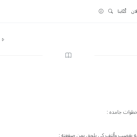
لان
كُتّابنا
ا
بخطوات جامده :
ديه بغضب وألتف كي يلحق بمن صفعته :