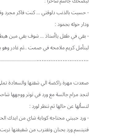
ليضحك جاسم ساخرا :
- حسيت بالذنب دلوقتي ... كنت فاكر مجرد و
ودار حوله بجمود :
- بقي في طفل ياأستاذ ... شوف بقي مين هيط
ليتأمل كريم ملامحه في صمت ..ثم غادر وهو يعل
…………………………...............................
صعدت مهرة راكضة الي شقتها والسعادة تملئ 
لتجد مرام جالسة مع ورد في توتر ووجهها شا
لتسألها عن حالها ثم تنظر لورد :
- ورد حببتي محتاجه كوباية شاي من ايدك ال
فتبتسم ورد بحنان وتقترب من شقيقتها تربت ب