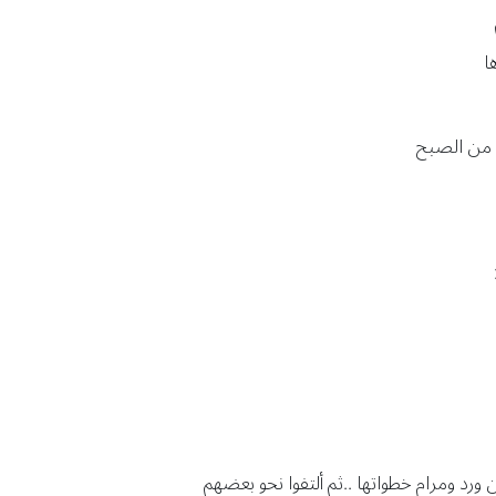
ا
ي من الصبح
 ورد ومرام خطواتها ..ثم ألتفوا نحو بعضهم