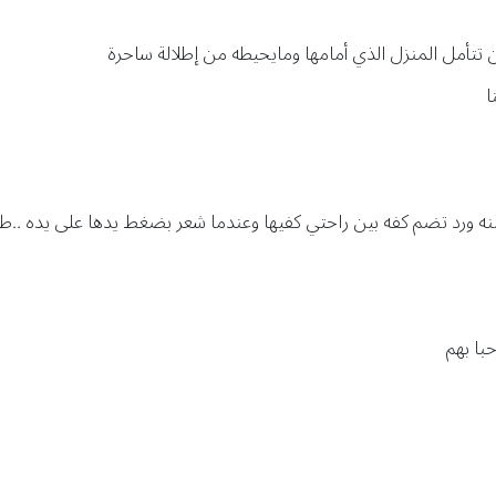
تتأمل المنزل الذي أمامها ومايحيطه من إطلالة ساحرة
ا
ه ورد تضم كفه بين راحتي كفيها وعندما شعر بضغط يدها على يده ..طا
با بهم