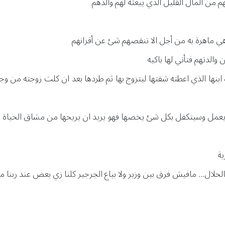
 من المال القليل الذي يبعثه لهم والدهم
ي ماهرة به من أجل الا تنقصهم شئ عن أقرانهم
 والدتهم فتأتي لها باكيه
ابنها الذي اعطته شقتها ليتزوج بها ثم طردها بعد ان كلت زوجته من وجود
ح يعمل وسيتكفل بكل شئ يخصها فهو يريد ان يريحها من مشاق الحياة 
ية
لال... مافيش فرق بين وزير ولا بياع الجرجير كلنا زي بعض عند ربنا مش