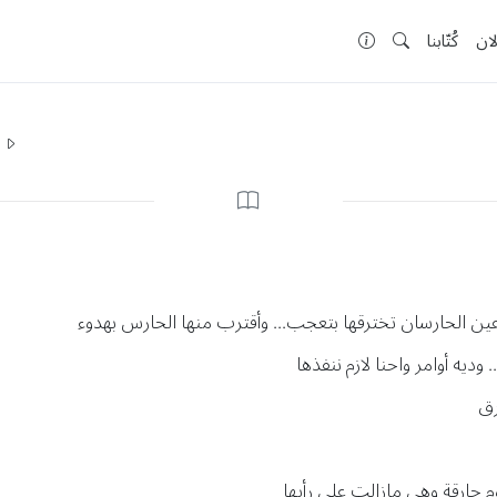
لان
كُتّابنا
ا
ين الحارسان تخترقها بتعجب... وأقترب منها الحارس بهدوء
ديه أوامر واحنا لازم ننفذها
رق
 حارقة وهي مازالت على رأيها