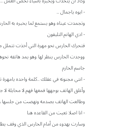
وكاد ان يتحدث ويخبره بأشياء تخص العمل ..ف
- ايوه ياجمال ..
وتجمدت عيناه وهو يستمع لما يخبره به الحا
- ادي الهانم التليفون
فتحرك الحارس نحو مهرة التي أخذت تتملل 
ووجدت الحارس ينظر لها وهو يمد هاتفه نحوها
جاسم الحازم
- انتي مجنونه في عقلك ..كلمة واحده يامهرة ترج
وأغلق الهاتف بوجهها فمعها فهم لا محايلة لا ج
وطالعت الهاتف بصدمه ونهضت من جلسها و
- انا اصلا تعبت من القاعده هنا
وسارت بهدوء من أمام الحارس الذي وقف يطال