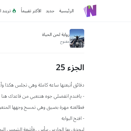
الرئيسية
جديد
الأكثر تقييماً
تريند ا
رواية لحن الحياة
مفتوح
الجزء 25
دقائق أتبعتها ساعه كاملة وهي تجلس هكذا وأع
- يافندم اتفضلي جوه هتتعبي من قاعدك هنا .. و
فطالعته مهرة بضيق وهي تمسح وجهها المتع
- افتح البوابه
ليحدق بها الحارس بيأس ..فأشعة الشمس اليوم