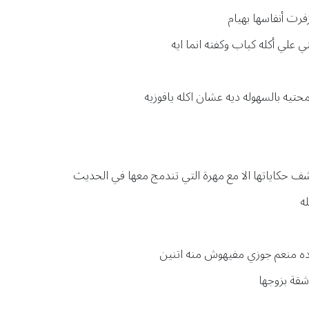
رت أنفاسها بهيام
 علي أكله كباب وكفته انما ايه
تيه بالسهوله ديه عشان اكله يافوزيه
 حكاياتها الا مع مهرة التي تندمج معها في الحديث
ه
ده منعم جوزي مفيهوش منه اتنين
قة بزوجها