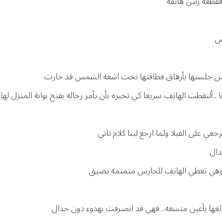
قطعه رنين هاتفه
رس
من جلستها بأرهاق فطاقتها تحت اشعة الشمس قد خارت
 ..ألتقطت الهاتف سريعا كي تخبره بأن يأمر رجاله بفتح بوابة المن
عي على الفيلا ولما ارجع لينا كلام تاني
دال
هي تعطي الهاتف للحارس متمتمه بضيق
عها بأعين متسعه.. فهي قد انصرفت بهدوء دون جدال