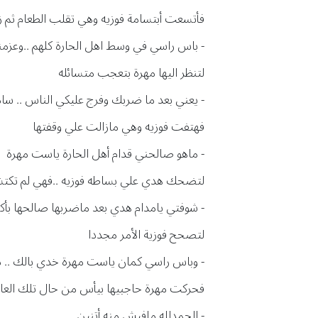
فأتسعت أبتسامة فوزيه وهي تقلب الطعام ثم زف
- باس راسي في وسط اهل الحارة كلهم ..وعزمني
لتنظر اليها مهرة بتعجب متسائله
- يعني بعد ما ضربك وفرج عليكي الناس .. سامح
فهتفت فوزيه وهي مازالت علي وقفتها
- ماهو صالحني قدام أهل الحارة ياست مهرة
لتضحك هدي علي بساطه فوزيه ..فهي لم تكتشف
- شوفتي يامدام هدي بعد ماضربها صالحها بأكل
لتصحح فوزية الأمر مجددا
- وباس راسي كمان ياست مهرة خدي بالك .. 
فحركت مهرة حاجبيها بيأس من حال تلك العاش
- الحمدلله مافيش منه أتنين