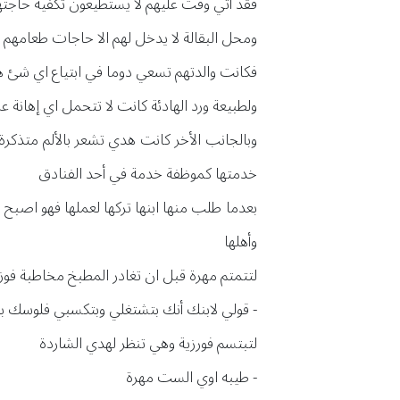
فقد أتي وقت عليهم لا يستطيعون تكفية حاجتهم
ومحل البقالة لا يدخل لهم الا حاجات طعامهم
فكانت والدتهم تسعي دوما في ابتياع اي شئ ه
ولطبيعة ورد الهادئة كانت لا تتحمل اي إهانة عن
وبالجانب الأخر كانت هدي تشعر بالألم متذكرة 
خدمتها كموظفة خدمة في أحد الفنادق
بعدما طلب منها ابنها تركها لعملها فهو اصب
وأهلها
لتتمتم مهرة قبل ان تغادر المطبخ مخاطبة فوز
- قولي لابنك أنك بتشتغلي وبتكسبي فلوسك بالح
لتبتسم فورزية وهي تنظر لهدي الشاردة
- طيبه اوي الست مهرة