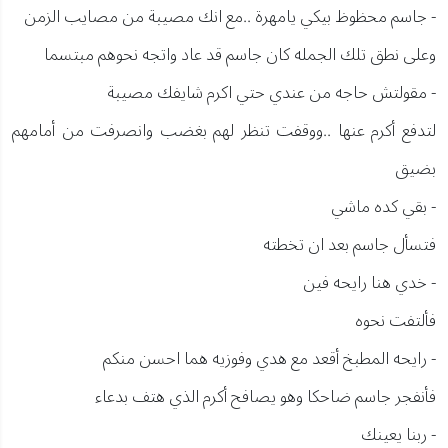
- جاسم محظوظ بيكي يامهرة ..مع انك مصيبة من مصايب الزمن
وعلى نطق تلك الجمله كان جاسم قد عاد واتجه نحوهم مبتسما
- مقولتش حاجه من عندي حتي اكرم شايفك مصيبة
لتدفع أكرم عنها ..ووقفت تنظر لهم بغضب وانصرفت من أمامهم
بضيق
- بقي كده ماشي
فتسأل جاسم بعد ان تخطته
- خدي هنا رايحه فين
فألتفت نحوه
- رايحه المطبخ أقعد مع هدي وفوزيه هما احسن منكم
فأنفجر جاسم ضاحكا وهو يصافح أكرم الذي هتف بدعاء
- ربنا يعينك