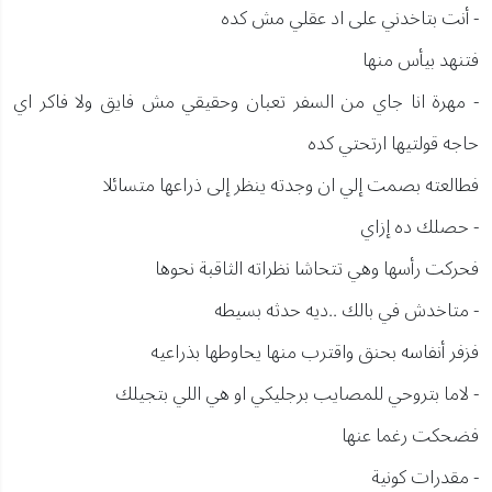
- أنت بتاخدني على اد عقلي مش كده
فتنهد بيأس منها
- مهرة انا جاي من السفر تعبان وحقيقي مش فايق ولا فاكر اي
حاجه قولتيها ارتحتي كده
فطالعته بصمت إلي ان وجدته ينظر إلى ذراعها متسائلا
- حصلك ده إزاي
فحركت رأسها وهي تتحاشا نظراته الثاقبة نحوها
- متاخدش في بالك ..ديه حدثه بسيطه
فزفر أنفاسه بحنق واقترب منها يحاوطها بذراعيه
- لاما بتروحي للمصايب برجليكي او هي اللي بتجيلك
فضحكت رغما عنها
- مقدرات كونية