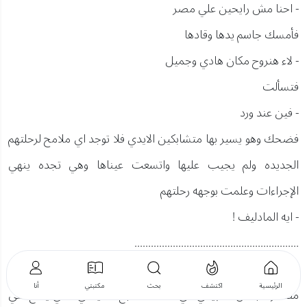
- احنا مش رايحين علي مصر
فأمسك جاسم يدها وقادها
- لاء هنروح مكان هادي وجميل
فتسألت
- فين عند ورد
فضحك وهو يسير بها متشابكين الايدي فلا توجد اي ملامح لرحلتهم
الجديده ولم يجيب عليها واتسعت عيناها وهي تجده ينهي
الإجراءات وعلمت بوجهه رحلتهم
- ايه المادليف !
............................................................
رغم ارهاقها من رحلة السفر الا أن عيناها زادت اتساعا وهي تري
الرئيسية
اكتشف
بحث
مكتبتي
أنا
مظاهر الجمال الطبيعي في ذلك المنتجع السياحي الذي يطلع علي