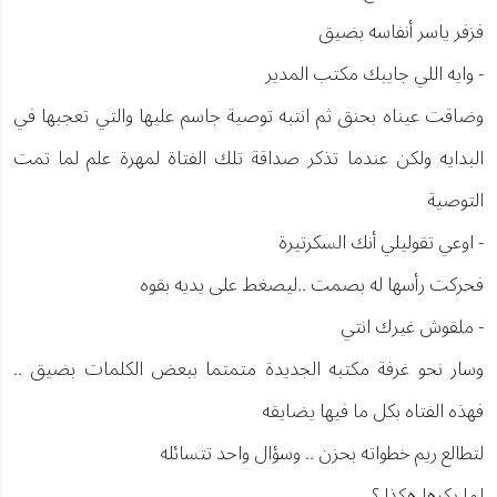
فزفر ياسر أنفاسه بضيق
- وايه اللي جايبك مكتب المدير
وضاقت عيناه بحنق ثم انتبه توصية جاسم عليها والتي تعجبها في
البدايه ولكن عندما تذكر صداقة تلك الفتاة لمهرة علم لما تمت
التوصية
- اوعي تقوليلي أنك السكرتيرة
فحركت رأسها له بصمت ..ليصغط على يديه بقوه
- ملقوش غيرك انتي
وسار نحو غرفة مكتبه الجديدة متمتما ببعض الكلمات بضيق ..
فهذه الفتاه بكل ما فيها يضايقه
لتطالع ريم خطواته بحزن .. وسؤال واحد تتسائله
لما يكرها هكذا ؟