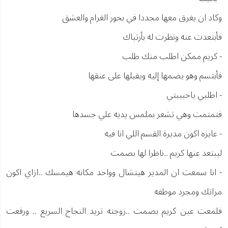
وكاد ان يغرق معها مجددا في بحور الغرام والعشق
فأبتعدت عنه ونظرت له بأرتباك
- كريم ممكن اطلب منك طلب
فأبتسم وهو يضمها إليه ويقبلها على عنقها
- اطلبي ياحبيبتي
فتمتمت وهي تشعر بملمس يديه علي جسدها
- عايزه اكون مديرة القسم اللي انا فيه
ليبتعد عنها كريم ..ناظرا لها بصمت
- انا سمعت ان المدير هيتشال وواحد مكانه هيمسك ..ازاي اكون
مراتك ومجرد موظفه
فلمعت عين كريم بصمت ..زوجته تريد النجاح السريع .. ورفعت