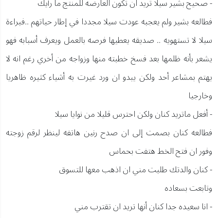
- صحيح بشير سيلا تريد ان تكون العارضه للمنتج ما رأيك
فطالعه بشير ولم يعجبه عودت سيلا مجددا في إطار حياتهم ..فبراءة
سيلا لا تستهويه .. صديقه يعطيها فرصه بالعمل ويعرف أسبابه فهو
يشعر بأنه ظلمها بعد فسخ خطبته منها وزواجه من أخري رغم انه لا
يهتم بمشاعر أحد ولكن يبدو ان ورد غيرت به أشياء كثيره ظاهريا
وخارجيا
- أفعل ماتريد كنان ولكن احترس قليلا من نوايا سيلا
فطالعه كنان بصمت إلى ان صدح رنين هاتفه لينظر لرقم زوجته
وفور ان فتح الخط هتفت بحماس
- كنان والدتك طلبت مني ان اذهب معها للتسوق
وتابعت بسعاده
- انا سعيده جدا كنان أنها تريد ان تقترب مني