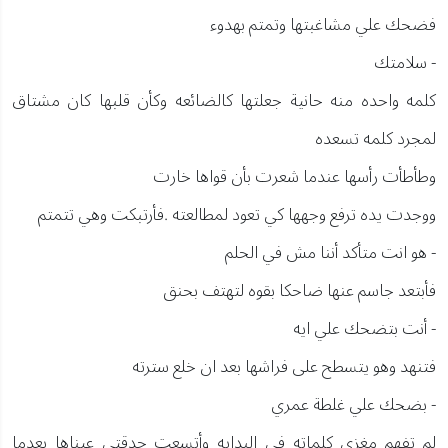
فضحك علي مشاغبتها وتمتم بهدوء
- سلامتك
كلمه واحده منه حانية جعلتها كالضائعه وكأن قلبها كان مشتاق
لمجرد كلمه تسعده
وطأطأت رأسها عندما شعرت بأن قواها خارت
ووجدت يده ترفع وجهها كي تعود لمطالعته .فأرتبكت وهي تتمتم
- هو انت متأكد أننا مش في الحلم
فأبتعد جاسم عنها ضاحكا بقوه لتهتف بحنق
- أنت بتضحك علي ايه
فتنهد وهو يتسطح على فراشها بعد ان خلع سترته
- بضحك علي غلطة عمري
لم تفهم مغزي كلماته في البدايه وأتسعت حدقتي عيناها بعدما