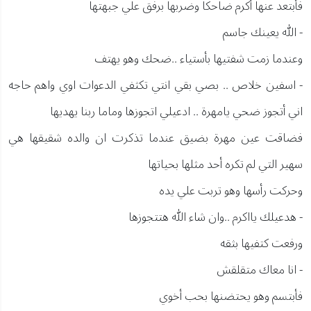
فأبتعد عنها أكرم ضاحكا وضربها برفق علي جبهتها
- الله يعينك جاسم
وعندما زمت شفتيها بأستياء ..ضحك وهو يهتف
- اسفين خلاص .. بصي بقي انتي تكثفي الدعوات اوي واهم حاجه
اني أتجوز ضحي يامهرة .. ادعيلي اتجوزها وماما ربنا يهديها
فضاقت عين مهرة بضيق عندما تذكرت ان والده شقيقها هي
سهير التي لم تكره أحد مثلها بحياتها
وحركت رأسها وهو تربت علي يده
- هدعيلك يااكرم ..وان شاء الله هتتجوزها
ورفعت كتفيها بثقه
- انا معاك متقلقش
فأبتسم وهو يحتضنها بحب أخوي