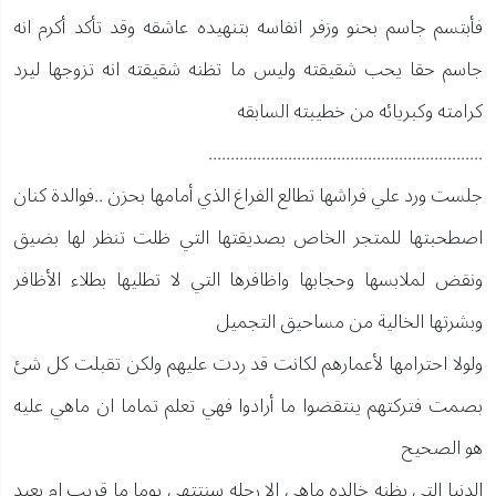
فأبتسم جاسم بحنو وزفر انفاسه بتنهيده عاشقه وقد تأكد أكرم انه
جاسم حقا يحب شقيقته وليس ما تظنه شقيقته انه تزوجها ليرد
كرامته وكبريائه من خطيبته السابقه
..............................................................
جلست ورد علي فراشها تطالع الفراغ الذي أمامها بحزن ..فوالدة كنان
اصطحبتها للمتجر الخاص بصديقتها التي ظلت تنظر لها بضيق
ونقض لملابسها وحجابها واظافرها التي لا تطليها بطلاء الأظافر
وبشرتها الخالية من مساحيق التجميل
ولولا احترامها لأعمارهم لكانت قد ردت عليهم ولكن تقبلت كل شئ
بصمت فتركتهم ينتقضوا ما أرادوا فهي تعلم تماما ان ماهي عليه
هو الصحيح
الدنيا التي يظنه خالده ماهي الا رحله سنتتهي يوما ما قريب ام بعيد