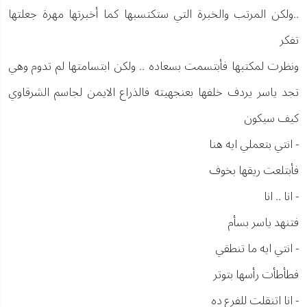
..ولكن المرتب والخبرة التي ستكتسبها كما أخبرتها مهرة جعلتها
تفكر
ونظرت لمكتبها فأبتسمت بسعاده .. ولكن ابتسامتها لم تدوم وهي
تجد ياسر يردف خلفها بعنجهيته فالذراع الايمن لجاسم الشرقاوي
كيف سيكون
- انتي بتعملي ايه هنا
فأبتلعت ريقها بخوف
- انا .. انا
فتنهد ياسر بسأم
- انتي ايه ما تنطقي
فطأطأت رأسها بتوتر
- انا اتنقلت للفرع ده