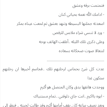
فتمتمت برقه وعشق
- ادامك الله نعمه بحياتي كنان
اسعدته جملتها البسيطه وتنهد بعشق ثم لمعت عيناه بمكر
- ورد لا تنسي شراء ملابس للرقص
وعلى ذكرى تلك الليله ..أغلقت الهاتف بوجه
لتتعالا صوت ضحكاته بسعاده
............................................................
عدت كل شئ بحماس لرحلتهم تلك ..فجاسم أخبرها ان رحلتهم
ستكون غدا
ووجدت هاتفها يدق وكان المتصل هو أكرم
- ايوه يااكرم ..انت جاي دلوقتي ..تمام مستنياك
وبعد نصف ساعه كان يقف أمامها أكرم وقد طالت لحيته .. فنظر إلى