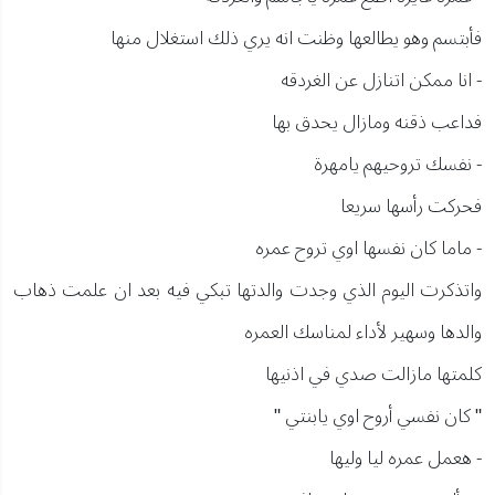
فأبتسم وهو يطالعها وظنت انه يري ذلك استغلال منها
- انا ممكن اتنازل عن الغردقه
فداعب ذقنه ومازال يحدق بها
- نفسك تروحيهم يامهرة
فحركت رأسها سريعا
- ماما كان نفسها اوي تروح عمره
واتذكرت اليوم الذي وجدت والدتها تبكي فيه بعد ان علمت ذهاب
والدها وسهير لأداء لمناسك العمره
كلمتها مازالت صدي في اذنيها
" كان نفسي أروح اوي يابنتي "
- هعمل عمره ليا وليها