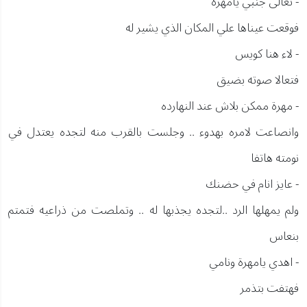
- تعالى جنبي يامهرة
فوقعت عيناها علي المكان الذي يشير له
- لاء هنا كويس
فتعالا صوته بضيق
- مهرة ممكن بلاش عند النهارده
وانصاعت لامره بهدوء .. وجلست بالقرب منه لتجده يعتدل في
نومته هاتفا
- عايز انام في حضنك
ولم يمهلها الرد ..لتجده يجذبها له .. وتملصت من ذراعيه فتمتم
بنعاس
- اهدي يامهرة ونامي
فهتفت بتذمر