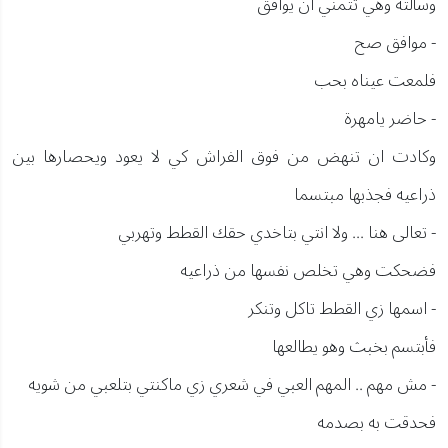
وسألته وهي تتمني ان يوافق
- موافق صح
فلمعت عيناه بحب
- حاضر يامهرة
وكادت ان تنهض من فوق الفراش كي لا يعود ويحصارها بين
ذراعيه فجذبها مبتسما
- تعالى هنا ... ولا انتي بتاخدي حقك القطط وتهربي
فضحكت وهي تخلص نفسها من ذراعيه
- اسمها زي القطط تاكل وتنكر
فأبتسم بخبث وهو يطالعها
- مش مهم .. المهم العبي في شعري زي ماكنتي بتلعبي من شويه
فحدقت به بصدمه