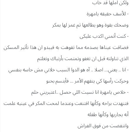
ولكن املها قد خاب
- للأسف حقيقه يامهرة
وضحك بقوة وهو يطالعها ثم غمز لها بمكر
- كنت أتمني اكدب عليكى
فضاقت عيناها بصدمه مما تفوهت به فيبدو ان هذا تأثير المسكن
الذي تناولته قبل ان تغفو وتمتمت بأرتباك وتعلثم
- انا .. يعني... اصلا .. آه هو الدوا السبب خلاني مش حاسه بنفسي
وحركت رأسها كي يتفهم الأمر ... فأبتسم بحنو
- خلاص يامهرة انا نسيت اللي حصل ..اعتبريني حلم
فتنهدت براحه وكأنها اقتنعت وعندما لمحت المكر في عينيه علمت
أنه يجاريها وكأنها طفله
وانتفضت من فوق الفراش