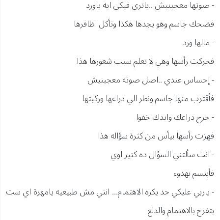
- صوتها معجبنيش ..ياتري فيكي ايه ياورد
فضحك جاسم وهو يجدها هكذا وتأكل اظافرها
- مالها ورد
فحركت رأسها وهي لا تعلم سبب شعورها هذا
- إحساس عندي ..اصل صوته معجبنيش
فأقترب منها جاسم ونظر الي ذراعها وركبتها
- جرح دراعك وايدك خفوا
فهزت رأسها بيأس من كثرة سؤاله هذا
- انت سألتني السؤال ده كتير اوي
فأبتسم بهدوء
- ياربي عليكي حد يكره الاهتمام... انتي مش طبيعيه يامهرة اي ست
بتفرح بالاهتمام والدلع