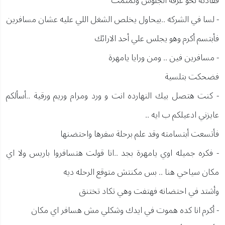
فقادته نحو غرفة الجلوس وتمتمت
- لسا في الشركه ..بيحاول يخلص الشغل اللي عليه عشان مسافرين
فأبتسم أكرم وهو يجلس علي أحد الارائك
- مسافرين فين .. ومن ورايا يامهرة
فضحكت بتلسية
- كنت هتصل بيك النهارده انت و ورد ومرام وريم ورقية ..أسألكم
عايزني ادعيلكم ب ايه ..
فأتسعت أبتسامته وقد علم برحلة سفرها واحتضنها
- فكره جميله اوي يامهرة بجد ..انا قولت هتسافروا باريس ولا اي
مكان سياحي هنا .. بس مكنتش متوقع الرحله ديه
وأشتد في احتضانه فهتفت وهي تكاد تختنق
- أكرم انا كده هموت في ايدك وشكلي مش هسافر اي مكان