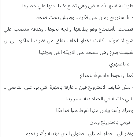
فلوت شفتيها بأمتعاض وهي تضع بكلتا يديها علي خصرها
- انا استرونج ومان على فكره .. وبعيش تحت ضغط
فضحك بأستمتاع وهو يطالعها واتجه نحوها ..وهدفه منصب علي
شئ لا تعرفه .. كانت تخطو للخلف بقلق من نظراته الماكره الي ان
شهقت بفزع وهي تسقط علي الاريكه التي بغرفتها
- اه ياضهري
فمال نحوها جاسم بأستمتاع
- مش شايف الاسترونج فين .. عارفه يامهرة انتي بوء على الفاضي ..
انتي ماشية في الحياة ديه بستر ربنا
وحرك رأسه بيأس منها ثم طالعها ضاحكا
- قومي ياسترونج ومان
ونظر الي الحذاء المنزلي الطفولي الذي ترتديه وأشار نحوه