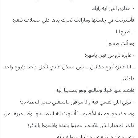
- اختاري انتي ايه رأيك
فأسترخت في جلستها ومازالت تحرك يدها علي خصلات شعره
- اقترح انا
وسألت نفسها
- عايزه تروحي فين يامهرة
- انا عايزه أروح مكانين .. بس ممكن عادي نأجل واحد ونروح واحد
دلوقتي
فأبتعد عنها قليلا وطالعها وهو يضمها إليه
- قولي اللي نفسي فيه وانا موافق ..استغلي سحر اللحظه ديه
وضحك مع جملته الأخيره ..فأنتبهت انه ابتعد عنها وقد حررها من
ذلك الحصار الذي للآسف اعجبها بشده واشعرها بالدفئ
- عمره عايزه اطلع عمره ياجاسم والغردقه