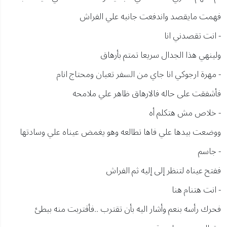
فهمت مايقصد واندفعت جانبه علي الفراش
- انت تقصدني انا
ولينهي هذا الجدال سريعا تمتم بأرهاق
- مهرة ارجوكي انا جاي من السفر تعبان ومحتاج انام
فأشفقت على حاله فالارهاق ظاهر علي ملامحه
- خلاص مش هتكلم أه
ووضعت بيدها علي فاها تطالعه وهو يغمض عيناه علي وسادتها
- جاسم
ففتح عيناه لتنظر إلى إليه ثم الفراش
- انت هتنام هنا
فحرك رأسه بنعم وأشار اليه بأن تقترب ..فأقتربت منه ببطئ