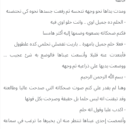
خائفه
ومدت يداها نحو وجهه تتحسه ثم رفعت جسدها نحوه كي تحتضنه
- الحلم ده جميل اوي .. وانت حلو اوي فيه
فكتم ضحكاته بصعوبه وضمها إليه أكثر هامسا
- فعلا حلم جميل يامهرة .. ياريت تفضلي تحلمي كده علطوول
فأبتعدت عنه قليلا وأتسعت عيناها فالوضع به شئ عجيب ...
ووضعت يديها علي ذراعيه ثم وجهه
- بسم الله الرحمن الرحيم
وهنا لم يقدر علي كتم صوت ضحكاته التي صدحت عاليا وطالعته
وقد تيقنت انه ليس حلما بل حقيقة وصرخت بكل قوتها
- اكدب عليا وقول انه حلم
وأغمضت إحدى عيناها تنتظر منه ان يخبرها ما ترغب في سماعه