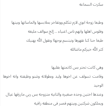
سكرت السماعه
وطبعا زوجة ابوي لازم تتكلم ووتفاخر بملابسها والماساتها وبيتها
وفلوس اهلها وانهم ناس اغنياء ... إلخ سوالف مليغه
طبعا حنا كنا نقهرها ونبتسم بوجهاا ونقول الله يهنيك
كثر الله خيركم ماشالله
وهي كانت تحتر بس كاتمتها بقلبها
وقامت تسولف عن اخوها وليد وبطولاته وشنو وظيفته وانه اخوها
الوحيد
وعندها اختين وحده صغيره والثانيه متزوجه بس ربي مارزقها عيال
ويملكون شركتين وبيتهم قصر في منطقه راقيه