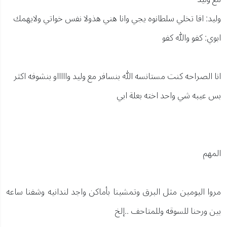
وليد: افا تخلي سلطانوه يجي وانا هني هذولا نفس خواتي ولايهمك
ابوي: كفو والله كفو
انا الصراحه كنت مستانسه الله بنسافر مع وليد واااااو بنشوفه اكثر
بس عيبه شي واحد اخته بعلة ابي
المهم
مروا اليومين مثل البرق وتمشينا بأماكن واجد لندانيه وشفنا ساعه
بين ورحنا للسوقه وللمتاحف ..إلخ