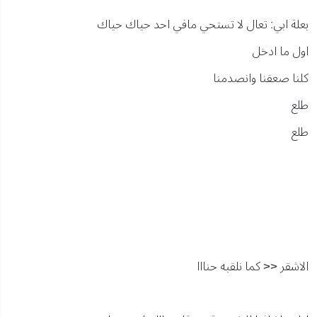
بعلة ابي: تعال لا تستحي مافي احد حياك حياك
اول ما ادخل
كلنا صعقنا وانصدمنا
طلع
طلع
الاشقر << كما نلقبه حنااا