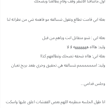
اول ماشافنا الاشقر وقف وقام يطالعنا ويضحك
بعلة ابي قامت تطالع وتقول شسالفه مو فاهمه شي من نظراته لنا
بعلة ابي : شنو متقابل انت وياهم من قبل
وليد: هاااه هههههههه لا لا
بعلة ابي: هااه شحقه تضحك وتطالعهم كذاا
وليد: امممممممم شسالفه هي تحقيق وخري بقعد بريح تعبان
وجلس قدامي ..
انا طول الجلسه منطرمه اللهم بعض القفشات اعلق عليها واسكت