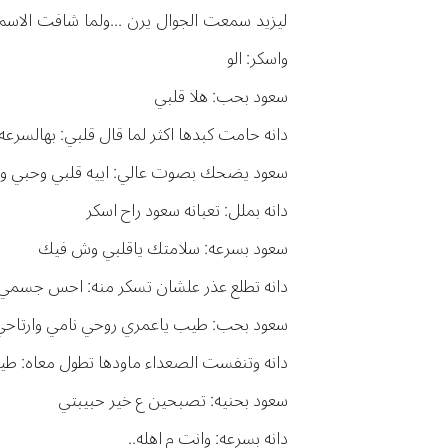
ليزيد سمعت الجوال يرن ...ولما شافت الاس
واسكر: الو
سعود بحب: هلا قلبي
دانه حامت كبدها اكثر لما قال قلبي: بهالس
سعود يضحك بصوت عالي: اييه قلبي وحبي و
دانه بملل: تعبانه سعود راح اسكر
سعود بسرعه: سلامتك ياقلبي وش فيك
دانه تطلع عذر علشان تسكر منه: احس جسمي م
سعود بحب: طيب ياعمري روحي نامي وارتاحي
دانه وتنفست الصعداء ماودها تطول معاه: ط
سعود بحنيه: تصبحين ع خير حبيبتي
دانه بسرعه: وانت م اهله..