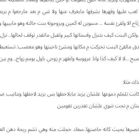
ي لعب عليها وقهرها بشرفها مايعرف عنها ولا شي م بعد مارجعوا م بري
لا ولقئ نفسه ... مسوين له كمين ويزوجونه بنت خالته وهو مايبيها و
 .ولكن البنت كيف بتنزل وفستانها كبير وثقيل ماتقدر توقف لحالها.. نزل
ندق مالقئ البنت تحركت م مكانها ومشئ ناحيتها وهو معصب: تستعبطين
يح ...لا لا كيف كذا وانا عرووسه وانقهر م زوجي باول يومم زواج.. وم بي
ذك مثلا
ت تلملم دموعها علشان يزيد مايلاحظها بس يزيد لاحظها وبتانيب 
ستان م تحت شوي علشان تقدرين تقومين
 خصرها بحيث كانه حاضنها..سعاد خجلت منه وهي تشم ريحة دهن العود 