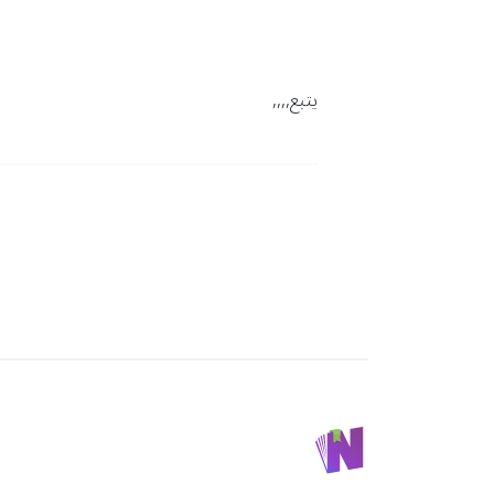
يتبع,,,,