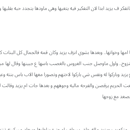
كر ف يزيد ابدا لان التفكير فيه يتعبها وهي ماودها يتجدد حبه بقلبها و
ها وخواتها.. وبعدها بشوي انزف يزيد وكان قمه فالجمال كل البنات 
زوج.. واول ماوصل جنب العروس بالغصب باسها ع جبينها وقال لها مبر
يزيد وباركوا له ونفس شي باركوا لاختهم وتصورا معها الاب باس بنته وع
جعت الحريم يرقصن والفرحه ماليه وجوههم و بعدها جات ام يزيد وقالت 
ا تصعد مع زوجها
متكهرب ويزيد ماله خلق يسولف او حتئ يناظرها وسعاد مسكينه تنتظر 