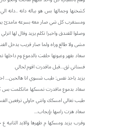
كشختها وجمالها بس هو بباله دانه ..دانه ال
ومستغرب كل شي صار معه بسرعه مامدئ يرتاح ا
وصلوا للفندق واخيرا تكلم يزيد وقال لها انزلي
مشى ولا طالع وراه ولما صار قريب يدخل الف
سعاد بقهر وعيونها حلقت بالدموع وم داخلها تص
فستاني ثق...قيل ماقدرت اقوم لحالي
يزيد ياخذ نفس: طيب شسوي انا هالحين... اخ
سعاد بدموع ماقدرت تمسكها ماتكلمت بس كان
طيب تعالي امسكك وانتي حاولي ترفعين الف
سعاد هزت راسها بإيجاب...
وقرب يزيد ومسكها م ظهرها والايد الثانيه ع