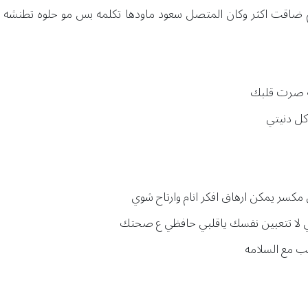
م ضاقت اكثر وكان المتصل سعود ماودها تكلمه بس مو حلوه تطنشه ..
رعه صرت قلبك
كل دنيتي
كسر يمكن ارهاق افكر انام وارتاح شوي
 لا تتعبين نفسك ياقلبي حافظي ع صحتك
يب مع السلامه