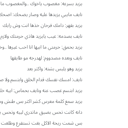
يزيد بسرعه: مغصوب ياخوك ..والمغصوب ما
نايف مايبي يزيدها عليه وصار يضحك: اضحك يزي
يزيد بقهر: دامك فرحان خذها انت وش رايك
نايف بصدمه: عيب يايزيد هاذي حرمتك ولازم ت
يزيد بحمق: حرمتي ما ابيها انا احب غيرها ..
نايف وبعده مصدووم: لهدرجه مو طايقها
يزيد وهو يلبس بشته: واكثر بعد
نايف: امسك نفسك قدام الخلق وابتسم ولا 
يزيد ابتسم غصب عنه ونايف بحماس: اييه خليك 
يزيد سمع كلمة معرس كشر اكثر بس طنش وم
دانه كانت تحس بضيق ماتدري لييه وتحس بدوخ
بس شمت ريحة الاكل بغت تستفرع وطلعت برا ا