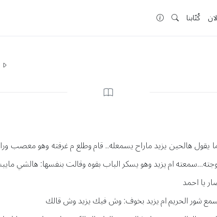
لان
كُتّابنا
ا
 يقول هالحين يزيد ماراح يسمعله.. قام وطلع م غرفته وهو معصب وراح 
 زوجته...سمعته ام يزيد وهو يسكر الباب بقوه وقالت بنفسها: هالشي ما
ار يا احمد
 يسمع شور الحريم ام يزيد بخوف: وش فيك يزيد وش قالك