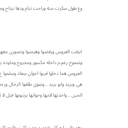
وع طول سكرت منه وراحت تنام ودها ترتاح وماتف
انزفت العروس ورقصوا وهيصوا وتصورن معها ام
وشموخ رغم م داخله مكسور ومجروح وماوده يت
العروس هما دخلوا قربوا اخوان سعاد وسلموا ع 
هي ويزيد وابو يزيد ...وشوي طلعوا الرجال ور
الحين .. واخذتها لامها وخواتها يرتبونها قبل ل
وهم بالسياره كل واحد منهم ساكت والجو كان 