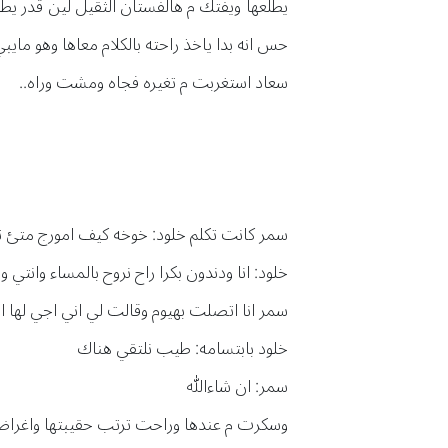
يطلعها ويفتك م هالفستان الثقيل لين قدر يط
حس انه بدا ياخذ راحته بالكلام معاها وهو ماي
سعاد استغربت م تغيره فجاه ومشت وراه..
سمر كانت تكلم خلود: خوخه كيف امورج متئ ترو
خلود: انا ودندون بكرا راح نروح بالمساء وانتي
سمر انا اتصلت بهيوم وقالت لي اني اجي لها ال
خلود بابتسامه: طيب نلتقي هناك
سمر: ان شاءالله
وسكرت م عندها وراحت ترتب حقيبتها واغرا