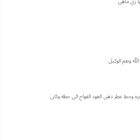
لها زي ماهي
له ونعم الوكيل
شعره وحط عطر دهن العود الفواح الي حطه وكان