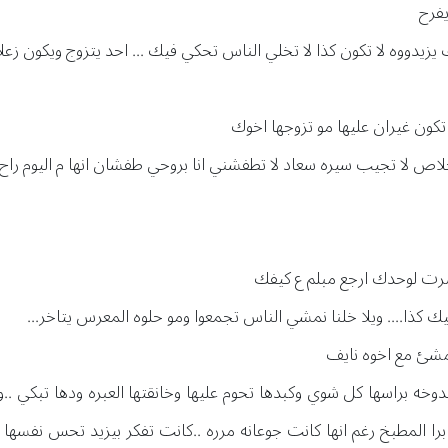
يفرح
دووه لا تكون كذا لا تخلي الناس تحكي فيك ... احد يتزوج ويكون زعلان
كون غيران عليها مو تزوجها اخوك
وخلاص لا تجيب سيره سعاد لا تطفشني انا بروحي طفشان انها م اليوم را
صرت لوحدك ارجع مبلم ع كيفك
كذا.... ويلا خلنا نمشي الناس تجمعوا ومو حلوه المعرس يتاخر...
شئ مع اخوه نايف
ه براسها كل شوي وكبدها تحوم عليها وخانقتها العبره ودها تبكي ..و
لمطبخ رغم انها كانت جوعانه مرره ..كانت تفكر بيزيد تحس نفسها اش