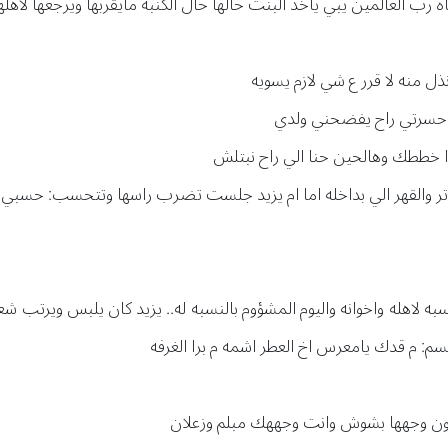
اه رب العالمين يبي ياخذ البنت حالها حال الكنبه مايقربها ويرجعها لاه
انذل منه لا قرر ع شي لازم يسويه
ياحسرتي راح يفضحني ولدي
ورا خططك وهالحين حنا الي راح نبتلش
ر والقهر الي بداخله اما ام يزيد جلست تضرب راسها وتتحسب: حسبي ال
لنسبه لاهله واخوانه واليوم المشؤوم بالنسبه له.. يزيد كان يلبس ويرتب 
تسم: م قدك يامعرس اخ العطر اشمه م برا الغرفه
كون وجهها بشوش وانت وجههك مبلم وزعلان