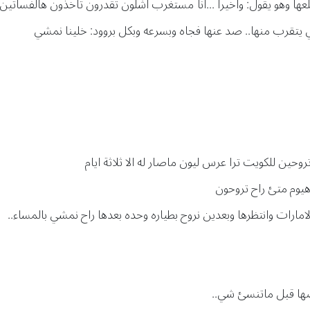
لعها وهو يقول: واخيرا ...انا مستغرب اشلون تقدرون تاخذون هالفساتي
بي يتقرب منها.. صد عنها فجاه وبسرعه وبكل بروود: خلينا نمشي
حين للكويت ترا عرس ليون ماصار له الا ثلاثة ايام
 وهيوم متئ راح تروحون
امارات وانتظرها وبعدين نروح بطياره وحده بعدها راح نمشي بالمساء..
ضها قبل ماتنسئ شي..