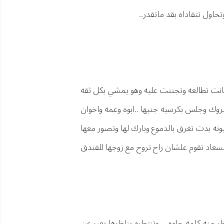
تحاول تتفاداه بقد ماتقدر..
كانت تطالعه وتجننت عليه وهو يمشي بكل ثقه
وك وجلس بكرسيه جنبها ..ابوه وعمه واخوان
يونه بدت تغرق بالدموع وبارك لها وتصور معها
لسعاد تقوم علشان راح تروح مع زوجها للفندق
منه كلمه حلوه .. وتنتطره يناظرها يعبر عن