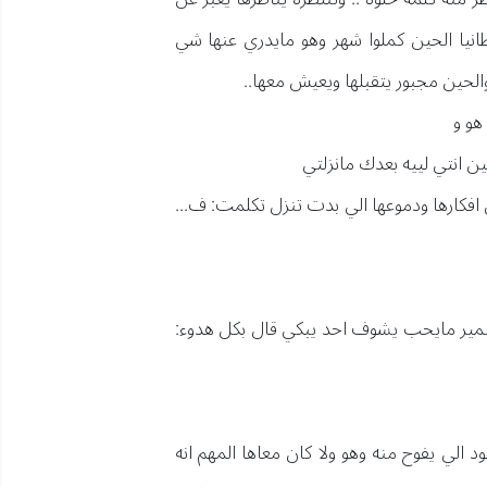
طانيا الحين كملوا شهر وهو مايدري عنها شي
الحين مجبور يتقبلها ويعيش معها..
 هو و
 انتي لييه بعدك مانزلتي
ن افكارها ودموعها الي بدت تنزل تكلمت: ف...
ضمير مايحب يشوف احد يبكي قال بكل هدوء:
الي يفوح منه وهو ولا كان معاها المهم انه