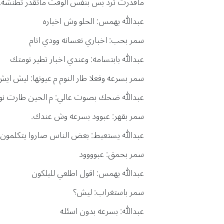
ماقدرت ترد بس بنفس الوقت ماتقدر تطنشه..
عبدالله بهمس: الحلو وش اخباره
سمر بحب: اخباري نعسانه وودي انام
عبدالله بابتسامه: وعندي اخبار تطير نومتك
سمر بسرعه وفعلا طار النوم م عيونها: ليش ايش
عبدالله ضحك بصوت عالي: م الحين طارت نومت
سمر بقهر: عبوود بسرعه وش عندك.
عبدالله يستعبط: بعض الناس صاروا يتكلمون
سمر بحمق: عبوووود
عبدالله بهمس: اقول اطلعي للبلكون
سمر باستغراب: ليش؟
عبدالله: بسرعه بدون اسئله