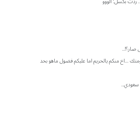
 ردت بكسل: الووو
 صار؟!..
ك ...اخ منكم يالحريم اما عليكم فضول ماهو بحد
 سعودي..