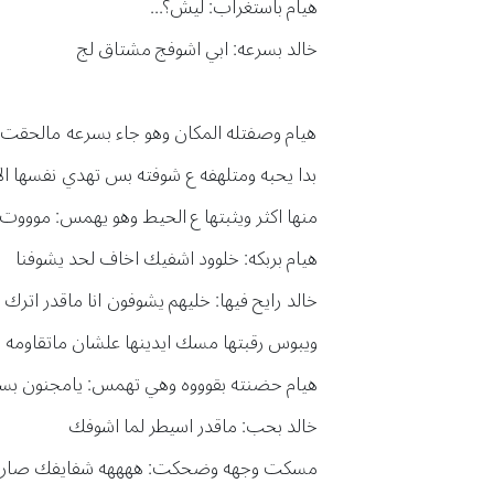
هيام باستغراب: ليش؟...
خالد بسرعه: ابي اشوفج مشتاق لج
هيام وصفتله المكان وهو جاء بسرعه مالحقت تس
بدا يحبه ومتلهفه ع شوفته بس تهدي نفسها ا
منها اكثر ويثبتها ع الحيط وهو يهمس: مووو
هيام بربكه: خلوود اشفيك اخاف لحد يشوفنا
خالد رايح فيها: خليهم يشوفون انا ماقدر اترك
ويبوس رقبتها مسك ايدينها علشان ماتقاومه .
هيام حضنته بقوووه وهي تهمس: يامجنون 
خالد بحب: ماقدر اسيطر لما اشوفك
مسكت وجهه وضحكت: ههههه شفايفك صار في