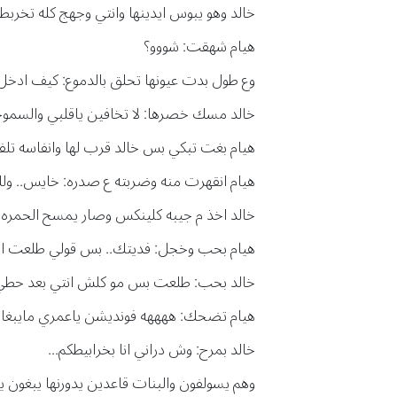
خالد وهو يبوس ايدينها وانتي وجهج كله تخرب
هيام شهقت: شووو؟
وع طول بدت عيونها تحلق بالدموع: كيف ادخل ا
خالد مسك خصرها: لا تخافين ياقلبي والسمو
هيام بغت تبكي بس خالد قرب لها وانفاسه تل
هيام انقهرت منه وضربته ع صدره: خايس.. 
خالد اخذ م جيبه كلينكس وصار يمسح الحمره 
هيام بحب وخجل: فديتك.. بس قولي طلعت الح
خالد بحب: طلعت بس مو كلش انتي بعد حطي ع
هيام تضحك: ههههه فونديشن ياعمري مايبغال
خالد بمرح: وش دراني انا بخرابيطكم...
وهم يسولفون والبنات قاعدين يدورنها يبغون 