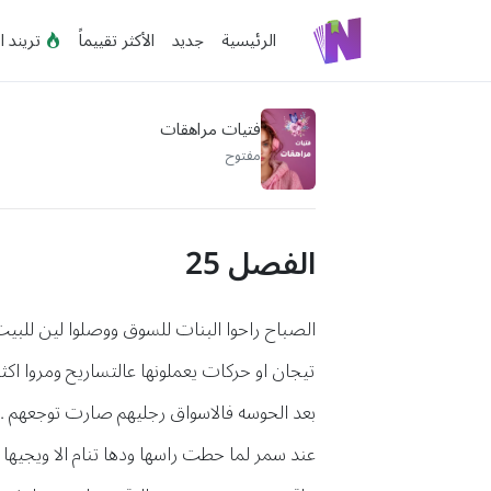
الرئيسية
جديد
الأكثر تقييماً
تريند ا
فتيات مراهقات
مفتوح
الفصل 25
الصباح راحوا البنات للسوق ووصلوا لين للبيت
تيجان او حركات يعملونها عالتساريح ومروا اك
بعد الحوسه فالاسواق رجليهم صارت توجعهم ..
عند سمر لما حطت راسها ودها تنام الا ويجيها 