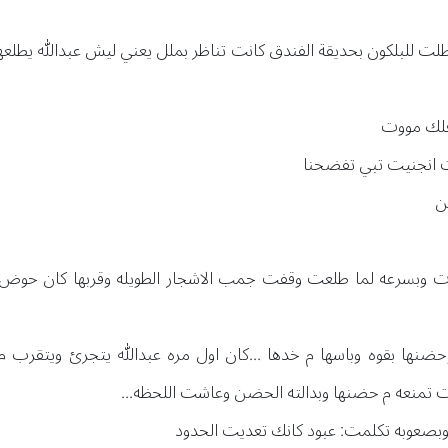
ت للبلكون بحديقة الفندق كانت تناظر بملل يعني ليش عبدالله يطلعها 
اقلك مووت
انت انجنيت تبي تفضحنا
ين
مات وبسرعه لما طلعت وقفت جمب الاشجار الطويله وقربها كان حوض 
نها بقوه وباسها م خدها ...كان اول مره عبدالله يتجرئ ويتقرب م
تمنعه م حضنها وبدالته الحضن وعاشت اللحظه...
بصعوبه تكلمت: عبود كانك تعديت الحدود