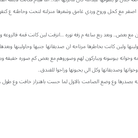
 اصفر مع كحل وروج وردي غامق وشعرها منزلته لتحت وحاطته ع كتفه
 مع بعض.. وبعد ربع ساعه م زفه نوره ...انزفت لين كانت قمه فالروعه و
لينها ولين كانت بخاطرها مرتاحه ان صديقاتها جنبها وحاولينها وبع
مه وخواته يبوسونه ويباركون لهم وصوروهم مع بعض كم صوره خفيفه وبعد
خواتها وصديقاتها وكل الي يحبونها وراحوا للفندق..
ه بصدرها وع وضع الصامت بالاول لما حست باهتزاز خافت وع طول راح