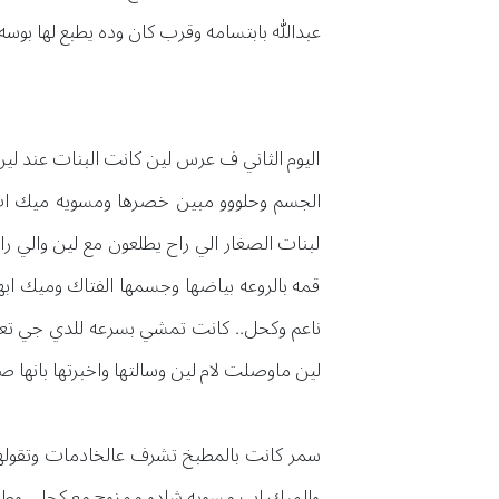
عبدالله بابتسامه وقرب كان وده يطبع لها بو
اليوم الثاني ف عرس لين كانت البنات عند لين
الجسم وحلووو مبين خصرها ومسويه ميك ا
لبنات الصغار الي راح يطلعون مع لين والي راح
قمه بالروعه بياضها وجسمها الفتاك وميك اب
ناعم وكحل.. كانت تمشي بسرعه للدي جي تع
لين ماوصلت لام لين وسالتها واخبرتها بانه
سمر كانت بالمطبخ تشرف عالخادمات وتقولهم 
والميك اب مسويه شادو ممزوج مع كحلي وطالعه ج