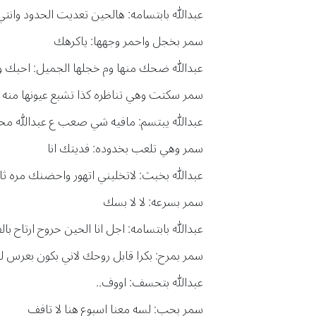
عبدالله بابتسامه: هالحين تعديت الحدود وا
سمر بخجل واحمر وجهها: ياكرهك
عبدالله ضحك منها وم خجلها الجميل: احبك 
سمر سكتت وهي تناظره كذا تشبع عيونها منه
عبدالله يبتسم: مافيه شي صعب ع عبدالله محم
سمر وهي تلعب بخدوده: فديتك انا
عبدالله بخبث: لاتخليني اتهور واحضنك مره ثا
سمر بسرعه: لا لا بسك
عبدالله بابتسامه: اجل انا الحين حروح ارتاح 
سمر بمرح: بكرا قابل روحك لاني بكون بعرس ل
عبدالله بتحسف: اووف..
سمر بحب: لسه معنا اسبوع هنا لا تافف