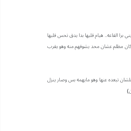
برا القاعه.. هيام قلبها بدا يدق تحس قلبها
بمكان مظلم عشان محد يشوفهم منه وهو يقرب
ا علشان تبعده عنها وهو مايهمه بس وصار ينزل
ن)