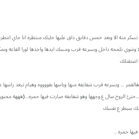
كر منه الا وبعد خمس دقايق داق عليها خليك منتظره انا جاي انتظريني 
لا وشوي تلمحه داخل وبسرعه قرب ومسك ايدها واخذها لورا القاعه و
ت اشتقتلك
 هالقمر ... وبسرعه قرب شفايفه منها وباسها بقووووه وهيام تبعد راسه
..حتئ الروج سال ع وجهها وهو شفايفه صارت فيها حمره...(هههه مجنو
بسك سيطر ع نفسك
ها حمره ..