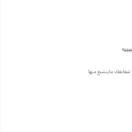
ههههه
 شفايفك ماينشبع منها