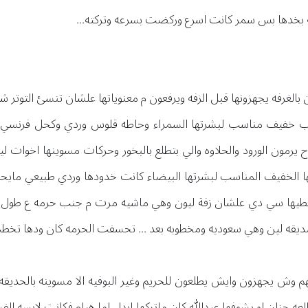
سه بخدها بس سمر كانت اسرع وركضت بسرعه وتركته...
 بالغرفه يجهزونها قبل الزفه ويرفعون م معنوياتها علشان تنسئ التوت
ب خفيف مناسب لبشرتها السمراء وحاطه قلوس وردي وكحل فرنسي 
 يرمون الورود والحلاوه والي بتطلع بالبخور وحركات مسوينها اخوات لين
ها الخفيف المناسب لبشرتها البيضاء كانت خدودها وردي طبيعي مايح
طيها سي دي علشان زفة ليون وهي ماشيه مرت م جنب حرمه ع طول 
ا صديقه لين وهي سعوديه ومخطوبه بعد ... تحسفت الحرمه كان ودها تخ
وش يجهزون وايش يطلعون للحريم وغير البوفيه الا مسوينه بالحديقه
نان لو يشوفها عبدالله كان ماتركها ابدا.. اما هيام فكانت لابسه الفست