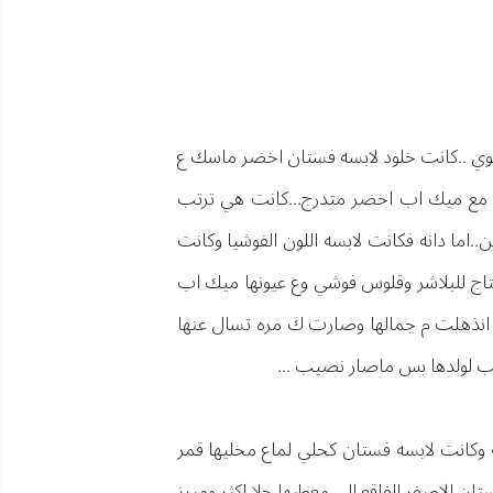
ر شوي ..كانت خلود لابسه فستان اخضر ماسك ع
مع ميك اب اخضر متدرج...كانت هي ترتب
..اما دانه فكانت لابسه اللون الفوشيا وكانت
تاج للبلاشر وقلوس فوشي وع عيونها ميك اب
انذهلت م جمالها وصارت ك مره تسال عنها
طب لولدها بس ماصار نصيب ...
 وكانت لابسه فستان كحلي لماع مخليها قمر
ان الاصفر الفاقع الي معطيها حلا اكثر ومبرز