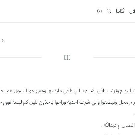
لان
كُتّابنا
ا
 لترتاح وترتب باقي اشياءها الي باقي مارتبتها وهم راحوا للسوق هما 
ثر م محل وتبضعوا والي شرت احذيه وراحوا ياخذون للين كم لبسة نووم ح
.
اتصال م عبدالله..