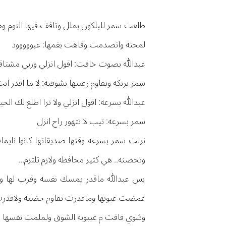
طلعت سمر للبلكون بملل وتافف فيها النوم وطل
لمحته وانصدمت وفاهت بفمها: عبووووود
عبدالله بصوت خافت: اقول انزلي وربي مشت
سمر بربكه وتقاوم رغبتها بشوفتة: لا ما اقدر 
عبدالله بسرعه: اقول انزلي ولا ترا اطلع لك الح
سمر بسرعه: تيب لا تتهور راح انزل
نزلت سمر بسرعه وقتها صديقاتها كانوا ناي
وتحضنه.. هي كثير محافظه ولازم تلتزم...
بس عبدالله ماقدر يمسك نفسه وقرب لها وحض
غمضت عيونها وماقدرت تقاوم حضنه ولاقدرت 
وشوي فاقت م غيبوبة الشوق ولملمت نفسها و