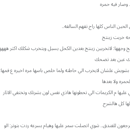
ط وصار فيه حمره
لحين الناس كلها راح تفهم السالفه..
حه خربت زينتج
فح وجهها: لاتخربين زينتج بعدين الكحل يسيل ويتخرب شكلك اكثر ههه
ولك عين بعد تضحك
بشويش علشان لايخرب الي حاطته ولما خلص باسها مره اخيره ع فمها:
مره ولا بعدها
ليها م الكريمات الي تحطونها هاذي نفس لون بشرتك وتختفي الاثار
ها كل هالشرح
يرجعون للفندق.. شوي اتصلت سمر عليها وهيام بسرعه ردت بتوتر: الو