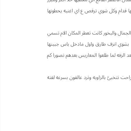
ا قدام وكل شوي ترقص ع اي اغنيه يحطونها
الجمال والبخور كانت تعطر المكان الام تسمي
دها بشوي انزف طارق واول مادخل باس جبينها
 الزفه لما طلعوا المعاريس بعدهم تصورا كم
ت تتخبئ بالزاويه وترد عالفون بسرعه لقته