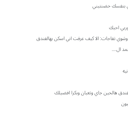
نتي بنفسك حضنتيني
وربي احبك
 وشوي تفاجات: الا كيف عرفت اني اسكن بهالفندق
د ال....
نيه
بالفندق هالحين جاي وتعبان وبكرا افضيلك
يون