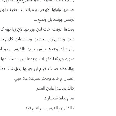
جسمها ولونها الابيض و ميك ابها خفيف لون
ترقص ووتتمايل وتدلع ...
وبعدها انزفت اخت لين وزوجها لان زواجهم كان
عليها وتدعي ربي يحفظها وصديقاتها كلهم حاو
وبارك لها وبعدها جلس جنبها بالكرسي وجوا ا
صوره جريئه للذكريات وبعدها لين باست امها و
بهاللحظه حست هيام ان جوالها يدق لانه حطت
اتصال م خالد وردت بسرعه: هلا حبي
خالد بحب: اهلين العمر
هيام بدلع: شخبارك
خالد: وين العرس الي انتي فيه