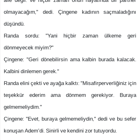
aile değil. Ve hiçbir zaman onun hayatında bir partner
olmayacağım," dedi. Çingene kadının saçmaladığını
düşündü.
Randa sordu: "Yani hiçbir zaman ülkeme geri
dönmeyecek miyim?"
Çingene: "Geri dönebilirsin ama kalbin burada kalacak.
Kalbini dinlemen gerek."
Randa elini çekti ve ayağa kalktı: "Misafirperverliğiniz için
teşekkür ederim ama dönmem gerekiyor. Buraya
gelmemeliydim."
Çingene: "Evet, buraya gelmemeliydin," dedi ve bu sefer
konuşan Adem’di. Sinirli ve kendini zor tutuyordu.