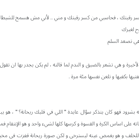
 رقبتك ، فحاسبي من كسر رقبتك و مني .. لأني مش هسمح للشيطان 
ح لغيرك
و هي تصعد السلم
خيرة و هي تشعر بالضيق و الندم لما قالته ، لم يكن يجدر بها ان تقول ذل
ا بكفيها و تلعن نفسها مئة مرة .
شرود فهو كان يتذكر سؤال عايدة " اللي في قلبك ريحانة؟ " ، هو يب
 على اساس الكرة و القسوة و كرسها كلها لشيء واحد و هو الإنتقام ف
 للخلف و هو يغمض عينه ليسترخي و لكن صورة ريحانة قفزت في مخيل