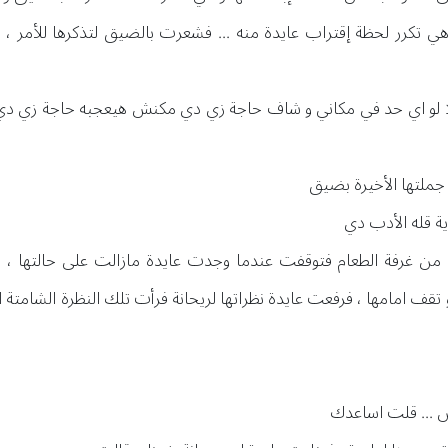
 تكرر لحظة إقتراب عايدة منه ... فشعرت بالضيق لتذكرها للأمر ، 
لا لو اي حد في مكاني و شاف حاجة زي دي مكنش هيعجبه حاجة زي دي
ملتها الأخيرة بضيق
اية قله الأدب دي
 غرفة الطعام فتوقفت عندما وجدت عايدة مازالت على حالتها ، فر
 تقف امامها ، فرفعت عايدة نظراتها لريحانة فرأت تلك النظرة الشامتة
ض ... قلت اساعدك