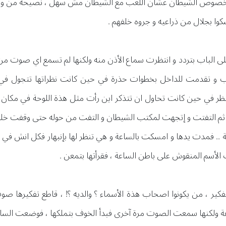
بخصوص الشيطان عشان اللعب مع الشيطان مش سهل ، نصيحه من واح
كوا بجلال من ذراعيه و جروه خلفهم .
 الباب بتردد و انتظرت سماع الأذن منه ولكنها لم تسمع اي صوت م
باب و تقدمت للداخل بخطوات حذرة في حين كانت نظراتها تتجول في 
نظر في حين كانت تحاول ان تتذكر اين رأت مثل هذة اللوحة في مكان آ
ن ثم التفتت و إتجهت لمكتب الشيطان و التفت من حوله حتى وقفت خل
ية .. فمدت يدها و امسكت بالساعة و هي تنظر لها بإنبهار فكل انش ف
الأسم المنقوش على باطن الساعة ، فقرأتها بتمعن .
فكير ، من يكونوا اصحاب هذة الأسماء ؟ والديه ؟! ، قاطع تفكيرها ص
اعة ولكنها سمعت الصوت مرة آخرى فبدأ الخوف بتملكها ، فوضعت الس