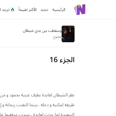
الرئيسية
جديد
الأكثر تقييماً
تريند ا
وسقطت بين يدي شيطان
مفتوح
الجزء 16
نظر الشيطان لعايدة بطرف عينيه بجمود و من 
طريقه لمكتبه و دخله ، بينما التفتت ريحانة 
السعيدة لما حدث لعايدة ، سندت مرفقيها على ا