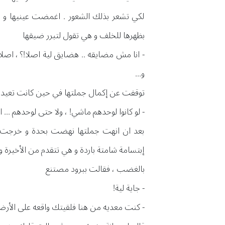
لكي تشعر بذلك الشعور . اغمضت عينيها و هي
بظهرها للخلف و هي تقول لتبرر ضيقها
- انا مش مضايقه .. هضايق لية اصلا!؟ ، اص
و...
توقفت عن إكمال جملتها في حين كانت تعيد ج
- لو كانوا لوحدهم ماشي! ، ولا حتى لوحدهم ... 
بعد ان انهت جملتها نهضت بحدة و خرجت من
إبتسامة شامتة باردة و هي تتقدم من الأخيرة و
بالغضب ، فقالت ببرود مصتنع
- جاية لية!
- كنت معديه من هنا فلقيتك واقعه على الأر