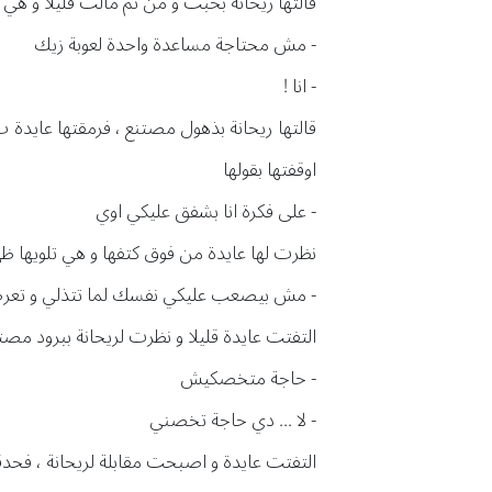
قالتها ريحانة بخبث و من ثم مالت قليلا و هي 
- مش محتاجة مساعدة واحدة لعوبة زيك
- انا !
قالتها ريحانة بذهول مصتنع ، فرمقتها عايدة
اوقفتها بقولها
- على فكرة انا بشفق عليكي اوي
نظرت لها عايدة من فوق كتفها و هي تلويها ظهر
- مش بيصعب عليكي نفسك لما تتذلي و تع
التفتت عايدة قليلا و نظرت لريحانة ببرود مصت
- حاجة متخصكيش
- لا ... دي حاجة تخصني
التفتت عايدة و اصبحت مقابلة لريحانة ، فحدق