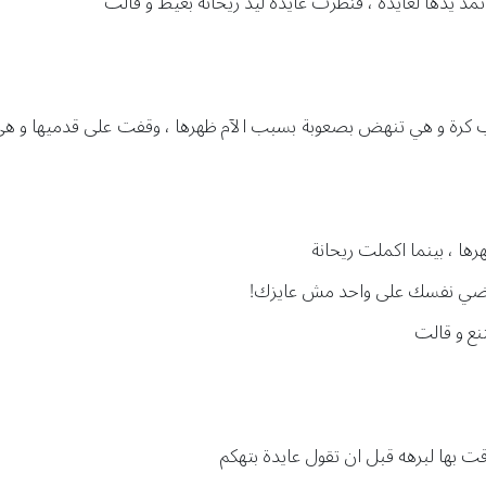
تمد يدها لعايدة ، فنظرت عايدة ليد ريحانة بغيظ و قالت
 ب كرة و هي تنهض بصعوبة بسبب الآم ظهرها ، وقفت على قدميها و هي ت
ها ، بينما اكملت ريحانة
رضي نفسك على واحد مش عايزك!
نع و قالت
ت بها لبرهه قبل ان تقول عايدة بتهكم