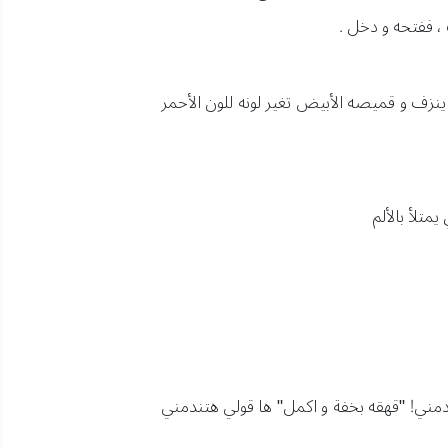
، ففتحه و دخل .
ف و قميصه الأبيض تغير لونه للون الأحمر
متلأ بالألم
دمني! "قهقه بخفة و اكمل" ها قولي هتندمني