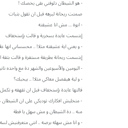
- هو الشيطان دلوقتي بقى يخصك !
صمتت ريحانة لبرهه قبل ان تقول بثبات
- ايوة ... مش انا عشيقته
إبتسمت عايدة بسخرية و قالت بإستخفاف
- و يعني اية عشيقته مثلا! .. محسساني انها عل
إبتسمت ريحانة بطريقة مستفزة و قالت بثقة ات
- اليومين والأسبوعين والشهر دة مع واحده تا
- و لية هيفضل معاكي مثلا! .. بيحبك؟
قالتها عايدة بإستخفاف قبل ان تقهقه و تكمل
- متخليش افكارك توديكي على ان الشيطان م
منه .. دة الشيطان و مش سهل يا قطة
- و انا مش سهله برضه .. انتي متعرفنيش لسه 