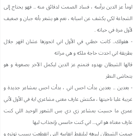
اومأ عز الدين برأسه ، فساد الصمت لدقائق منه .. فهو يحتاج إلى
الشجاعة لكي يكشف عن اسبابه ، نعم هو يشعر بأنه جبان و ضعيف
لأول مرة في حياته .
- هقولك.. كانت خطتي في الأول اني اتجوزها عشان اقهر جلال
بطريقة اني اخدت حاجة ملكه و هي مراته
قالها الشيطان بهدوء فتمتم عز الدين ليكمل الآخر بصعوبة و هو
يتحاشى النظر
- بعدين .. بعدين بدأت احس اني ، بدأت احس بمشاعر جديدة و
غريبة عليا ناحيتها ، مكنتش عارف معنى مشاعري اية في الأول لأني
عمري ما حسيت بمشاعر زي دي بس الشعور الوحيد اللي كنت
عارف معناه هو اني... اني كنت حاسس بإنجذاب ليها
صمت الشيطان لبرهه ليلتقط انفاسه التي انقطعت بسبب توتره و