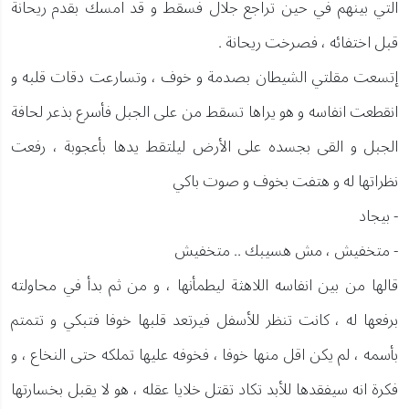
التي بينهم في حين تراجع جلال فسقط و قد امسك بقدم ريحانة
قبل اختفائه ، فصرخت ريحانة .
إتسعت مقلتي الشيطان بصدمة و خوف ، وتسارعت دقات قلبه و
انقطعت انفاسه و هو يراها تسقط من على الجبل فأسرع بذعر لحافة
الجبل و القى بجسده على الأرض ليلتقط يدها بأعجوبة ، رفعت
نظراتها له و هتفت بخوف و صوت باكي
- بيجاد
- متخفيش ، مش هسيبك .. متخفيش
قالها من بين انفاسه اللاهثة ليطمأنها ، و من ثم بدأ في محاولته
برفعها له ، كانت تنظر للأسفل فيرتعد قلبها خوفا فتبكي و تتمتم
بأسمه ، لم يكن اقل منها خوفا ، فخوفه عليها تملكه حتى النخاع ، و
فكرة انه سيفقدها للأبد تكاد تقتل خلايا عقله ، هو لا يقبل بخسارتها