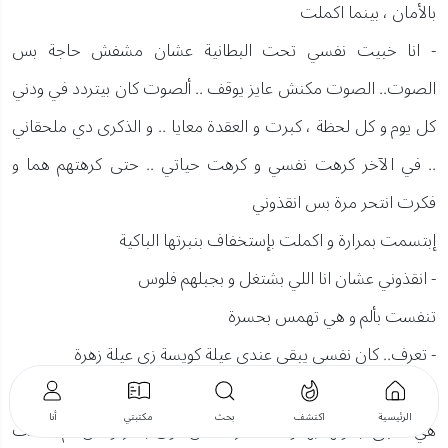
بالأمان ، بينما اكملت
- انا خبيت نفسي تحت البطانية عشان مشفش حاجة بس
الصوت.. الصوت مكنش عايز يوقف .. ألصوت كان بيتردد في ودني
كل يوم و كل لحظة ، كبرت و العقدة معايا .. و الذكرى دي ملحقاني
.. في الآخر كرهت نفسي و كرهت حياتي .. حتى كرهتهم هما و
فكرت انتحر مرة بس انقذوني
إبتسمت بمرارة و اكملت بإستخفاف بنبرتها الباكية
- انقذوني عشان انا اللي بشتغل و بجبلهم فلوس
تنفست بألم و هي تهمس بحسرة
- تعرف.. كان نفسي يبقى عندي عيلة كويسة زي عيلة زهرة
تنفست مرة آخرى بألم قبل ان ترفع رأسها لتدفن وجهها في عنقه و
الرئيسية
اكتشف
بحث
مكتبتي
أنا
هي تطبق جفونها بهدوء ، فنظر له من فوق بتأثر و من ثم صمت