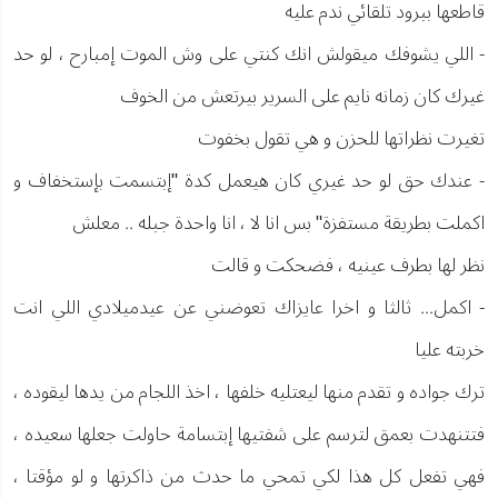
قاطعها ببرود تلقائي ندم عليه
- اللي يشوفك ميقولش انك كنتي على وش الموت إمبارح ، لو حد
غيرك كان زمانه نايم على السرير بيرتعش من الخوف
تغيرت نظراتها للحزن و هي تقول بخفوت
- عندك حق لو حد غيري كان هيعمل كدة "إبتسمت بإستخفاف و
اكملت بطريقة مستفزة" بس انا لا ، انا واحدة جبله .. معلش
نظر لها بطرف عينيه ، فضحكت و قالت
- اكمل... ثالثا و اخرا عايزاك تعوضني عن عيدميلادي اللي انت
خربته عليا
ترك جواده و تقدم منها ليعتليه خلفها ، اخذ اللجام من يدها ليقوده ،
فتتنهدت بعمق لترسم على شفتيها إبتسامة حاولت جعلها سعيده ،
فهي تفعل كل هذا لكي تمحي ما حدث من ذاكرتها و لو مؤقتا ،