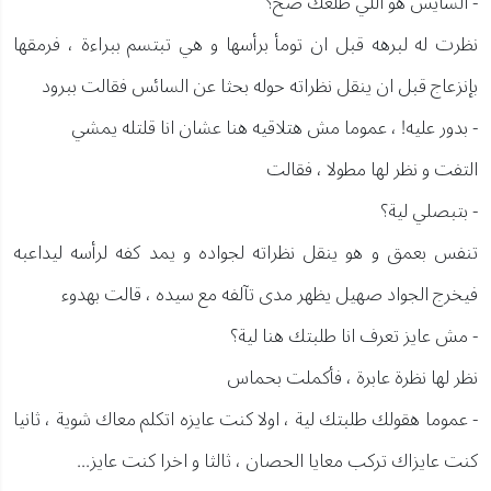
- السايس هو اللي طلعك صح؟
نظرت له لبرهه قبل ان تومأ برأسها و هي تبتسم ببراءة ، فرمقها
بإنزعاج قبل ان ينقل نظراته حوله بحثا عن السائس فقالت ببرود
- بدور عليه! ، عموما مش هتلاقيه هنا عشان انا قلتله يمشي
التفت و نظر لها مطولا ، فقالت
- بتبصلي لية؟
تنفس بعمق و هو ينقل نظراته لجواده و يمد كفه لرأسه ليداعبه
فيخرج الجواد صهيل يظهر مدى تآلفه مع سيده ، قالت بهدوء
- مش عايز تعرف انا طلبتك هنا لية؟
نظر لها نظرة عابرة ، فأكملت بحماس
- عموما هقولك طلبتك لية ، اولا كنت عايزه اتكلم معاك شوية ، ثانيا
كنت عايزاك تركب معايا الحصان ، ثالثا و اخرا كنت عايز...