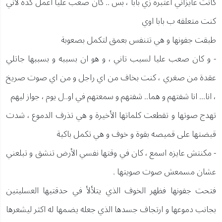
كانت عايزاني اعتبره زي بابا ، بس .. كان صعب عليا اعمل كدة لأني
كنت متعلقه ب بابا اوي
طبقت جفونها و هي تتنفس بعمق لتكمل بصعوبة
- و كان صعب عليا لسبب تاني ، و هو ان بسببه و بسببها جاتلي
عقدة من صغري ، كنت بخاف من اي راجل و من اي صوت صريخ
، انا... انا شفتهم و هما.. شفتهم و سمعتهم في او..ل يوم ، جواز ليهم
تهدج صوتها و تقطعت كلماتها الأخيرة و هي تذرف الدموع ، شدت
قبضتها على قميصه بقوة و خوف و هي تكمل باكية
- مكنتش عايزه اسمع ، كان في وقتها نفسي الأرض تنشق و تبلعني
عشان مسمعش صوت صويتها .
فتحت جفونها فظهر الخوف الذي يتلألأ في حدقتيها العسليتين
بجانب دموعها و ارتجاف جسدها الذي جعله يضمها له اكثر ليشعرها