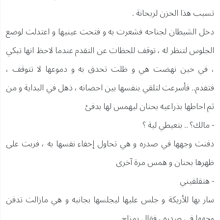
تسبب هذا الحزن لريحانة .
دخل الشيطان لجناحه فشعرت به و فتحت عينيها و اعتدلت لوضع
الجلوس لتنظر له ، توقف للحظات عن التقدم عندما لاحظ انها تبكي
، في حين نهضت هي و ظلت تحدق به و دموعها لا تتوقف ،
فتفدم.. فأسرعت لتلقي بنفسها بين احضانه ، ذهل في البداية و من
ثم احاطها بذراعيه بحنان ليهمس لها بدفئ
- مالك؟ .. بتعيطي لية ؟
دفنت وجهها في صدره و هي تحاول إخفاء نفسها به ، فربت على
ظهرها بحنان و همس مرة آخرى
- هتقلقيني
سار بها للأريكة و جلس عليها ليجلسها بجانبه و هي مازالت تدفن
وجهها في صدره ، فقال بمزاح