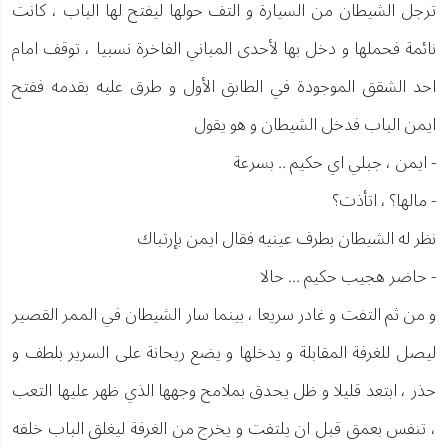
ترجل الشيطان من السيارة و التف حولها ليفتح لها الباب ، كانت
نائمة فحملها و دخل بها لأحدى المباني الفاخرة نسبيا ، توقف امام
احد الشقق الموجودة في الطابق الأول و طرق عليه بقدمه ففتح
ايمن الباب فدخل الشيطان و هو يقول
- ايمن ، جبلي اي حكيم .. بسرعة
- مالها؟ ، اتأذت؟
نظر له الشيطان بطرف عينيه فقال ايمن بإرتباك
- حاضر هجيب حكيم ... حالا
و من ثم التفت و غادر سريعا ، بينما سار الشيطان في الممر القصير
ليصل للغرفة المقابلة و يدخلها و يضع ريحانة على السرير بلطف و
حذر ، ابتعد قليلا و ظل يحدق بملامح وجهها الذي ظهر عليها التعب
، تنفس بعمق قبل ان يلتفت و يخرج من الغرفة ليغلق الباب خلفه