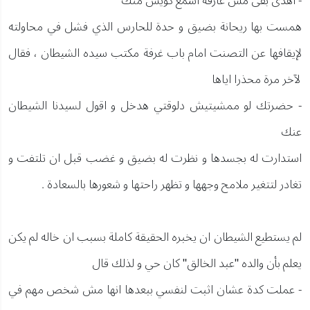
- اهدى بقى مش عارفة اسمع كويس منك
همست بها ريحانة بضيق و حدة للحارس الذي فشل في محاولته
لإيقافها عن التصنت امام باب غرفة مكتب سيده الشيطان ، فقال
لآخر مرة محذرا اياها
- حضرتك لو ممشيتيش دلوقتي هدخل و اقول لسيدنا الشيطان
عنك
استدارت له بجسدها و نظرت له بضيق و غضب قبل ان تلتفت و
تغادر لتتغير ملامح وجهها و تظهر راحتها و شعورها بالسعادة .
لم يستطيع الشيطان ان يخبره الحقيقة كاملة بسبب ان خاله لم يكن
يعلم بأن والده "عبد الخالق" كان حي و لذلك قال
- عملت كدة عشان اثبت لنفسي ببعدها انها مش شخص مهم في