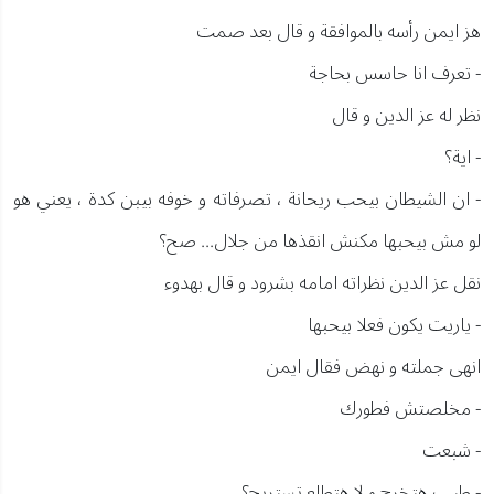
هز ايمن رأسه بالموافقة و قال بعد صمت
- تعرف انا حاسس بحاجة
نظر له عز الدين و قال
- اية؟
- ان الشيطان بيحب ريحانة ، تصرفاته و خوفه بيبن كدة ، يعني هو
لو مش بيحبها مكنش انقذها من جلال... صح؟
نقل عز الدين نظراته امامه بشرود و قال بهدوء
- ياريت يكون فعلا بيحبها
انهى جملته و نهض فقال ايمن
- مخلصتش فطورك
- شبعت
- طيب هتخرج و لا هتطلع تستريح؟