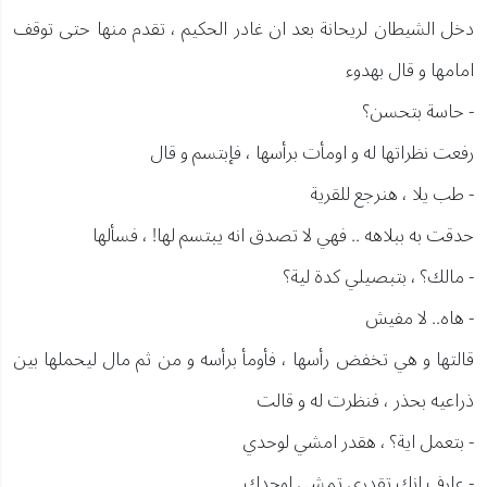
دخل الشيطان لريحانة بعد ان غادر الحكيم ، تقدم منها حتى توقف
امامها و قال بهدوء
- حاسة بتحسن؟
رفعت نظراتها له و اومأت برأسها ، فإبتسم و قال
- طب يلا ، هنرجع للقرية
حدقت به ببلاهه .. فهي لا تصدق انه يبتسم لها! ، فسألها
- مالك؟ ، بتبصيلي كدة لية؟
- هاه.. لا مفيش
قالتها و هي تخفض رأسها ، فأومأ برأسه و من ثم مال ليحملها بين
ذراعيه بحذر ، فنظرت له و قالت
- بتعمل اية؟ ، هقدر امشي لوحدي
- عارف انك تقدري تمشي لوحدك