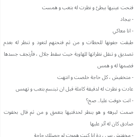
فتحت عينيها ببطئ و نظرت له بتعب و همست
- بيجاد
- انا معاكي
طبقت جفونها للحظات و من ثم فتحتهم لتعود و تنظر له بعدم
تصديق و تنقل نظراتها للهاوية حيث سقط جلال ، فأرتجف جسدها
فضمها له و همس
- متخفيش ، كل حاجة خلصت و انتهت
عادت و نظرت له لدقيقة كاملة قبل ان تبتسم بتعب و تهمس
- انت خوفت عليا.. صح؟
صمت لبرهه و هو ينظر لحدقتيها بتعمق و من ثم قال بخفوت
صادق كان له آثر عليها
- مخفتش بس ، دة انا كنت هموت لو حصلك حاجة