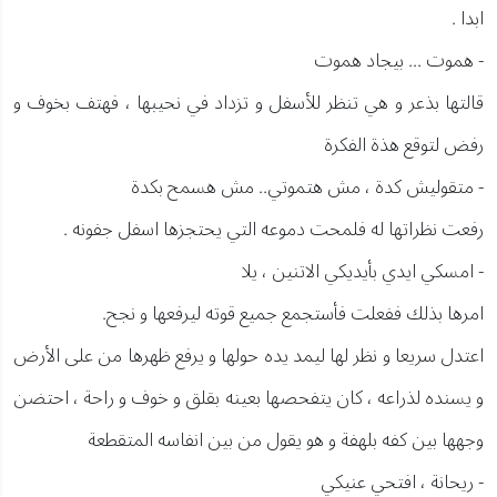
ابدا .
- هموت ... بيجاد هموت
قالتها بذعر و هي تنظر للأسفل و تزداد في نحيبها ، فهتف بخوف و
رفض لتوقع هذة الفكرة
- متقوليش كدة ، مش هتموتي.. مش هسمح بكدة
رفعت نظراتها له فلمحت دموعه التي يحتجزها اسفل جفونه .
- امسكي ايدي بأيديكي الاتنين ، يلا
امرها بذلك ففعلت فأستجمع جميع قوته ليرفعها و نجح.
اعتدل سريعا و نظر لها ليمد يده حولها و يرفع ظهرها من على الأرض
و يسنده لذراعه ، كان يتفحصها بعينه بقلق و خوف و راحة ، احتضن
وجهها بين كفه بلهفة و هو يقول من بين انفاسه المتقطعة
- ريحانة ، افتحي عنيكي