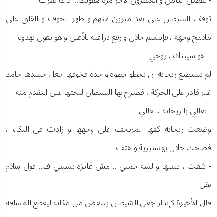
-الفصل الثامن و العشرون لآخر مرة هقولك.. اياك تقرب
توقف الشيطان على بعد مترين منهم و ظهر الخوف و القلق على
ملامح وجهه ، فإبتسم جلال و رفع ذراعيه للأعلى و هو يقول بهدوء
- اهو سيبتك ، روحي
لم تستطيع ريحانة ان تخطو خطوة واحدة فخوفها جعل جسدها جامد
غير قادر على الحركة ، فصرخ بها الشيطان ليحثها على التقدم منه
- تعالي يا ريحانة ، تعالي
وضعت ريحانة كفها المرتجف على وجهها و زادت في البكاء ،
فضحك جلال بهستيرية و هتف
- شفت ، سبتها و لسه جمبي .. مش عايزه تسبني ف.. قول سلام
بقى
قال الأخيرة كإنذار جعل الشيطان ينتفض من مكانه ليقطع المسافة