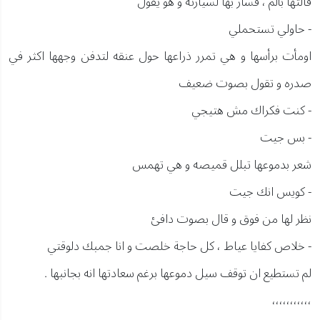
قالتها بألم ، فسار بها لسيارته و هو يقول
- حاولي تستحملي
اومأت برأسها و هي تمرر ذراعها حول عنقه لتدفن وجهها اكثر في
صدره و تقول بصوت ضعيف
- كنت فكراك مش هتيجي
- بس جيت
شعر بدموعها تبلل قميصه و هي تهمس
- كويس انك جيت
نظر لها من فوق و قال بصوت دافئ
- خلاص كفايا عياط ، كل حاجة خلصت و انا جمبك دلوقتي
لم تستطيع ان توقف سيل دموعها برغم سعادتها انه بجانبها .
،،،،،،،،،،،