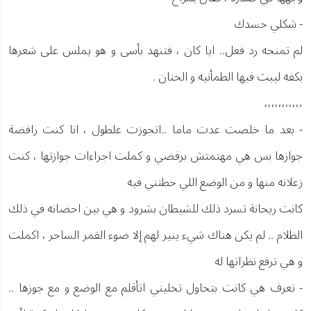
- شكلي حسدك
لم تمنحه رد فعل.. ايا كان ، فتنهد بأسى و هو يملس على شعرها
بكفه ليبث فيها الطمأنيه و الحنان .
،،،،،،،،،،،
- بعد ما خلصت عدت ماما ..اتجوزت علطول ، انا كنت رافضة
جوازها بس هي مهتمتش برفضي و كملت اجراءات جوازتها ، كنت
زعلانه منها و من الوضع اللي حطتني فيه
كانت ريحانة تسرد ذلك للشيطان بشرود و هي بين احضانه في ذلك
الظلام .. لم يكن هناك شيء ينير لهم إلا ضوء القمر الساحر ، اكملت
و هي ترفع نظراتها له
- تعرف هي كانت بتحاول تخليني اتأقلم مع الوضع و مع جوزها ..