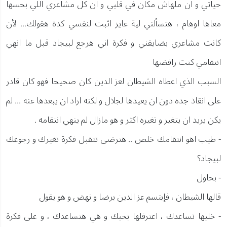
حياتي و ان ملهاش مكان في قلبي و ان كل مشاعري اللي بحسها
معاها اوهام ، هتسألني لية عايز اثبت لنفسي كدة هقولك... لأن
كانت مشاعري بضايقني و فكرة اني هرجع لبيجاد قبل ما انهي
انتقامي كنت رافضها
السبب الذي اعطاه الشيطان لعز الدين كان صحيحا فهو كان قادر
على انقاذ جده دون ان يعيدها لجلال و لكنه اراد ان يبعدها عنه ... لم
يكن يريد ان يتغير و تغيره اكثر و هو مازال لم ينهي انتقامه .
- طيب اهو انتقامك خلص .. هترضى تتقبل فكرة تغيرك و رجوعك
لبيجاد؟
- بحاول
قالها الشيطان ، فإبتسم عز الدين برضا و نهض و هو يقول
- خليها تساعدك ، اعترفلها بحبك و هي هتساعدك ، و على فكرة