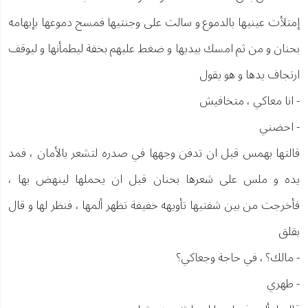
إمتلأت عينيها بالدموع و سالت على وجنتيها فمسح دموعها بإبهامه
بحنان و من ثم امسك بيديها و ضغط عليهم بخفة ليطمأنها و ليوقف
ارتجاف يدها و هو يقول
- انا معاكي ، متخافيش
- احضني
قالتها بهمس قبل ان تدفن وجهها في صدره لتشعر بالأمان ، فمد
يده و ملس على شعرها بحنان قبل ان يحملها لينهض بها ،
فأخرجت من بين شفتيها تأويهه خفيفة تظهر ألمها ، فنظر لها و قال
بقلق
- مالك؟ ، في حاجة وجعاكي؟
- طهري