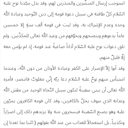
استوجب إرسال المبشّرين والمنذرين لهم، وقد بذل سيّدنا نوح عليه
السّلام كلّ طاقته في سبيل دعوة قومه إلى دين التّوحيد وعبادة الله
وحده وعدم الإشراك به، وقد لبث في قومه ألف سنةٍ إلا خمسين
عاماً يدعوهم وينصحهم ويخوّفهم من وعيد الله تعالى للمكذّبين، ولم
تلق دعوات نوح عليه السّلام آذاناً صاغيةً عند قومه، إذ لم يؤمن معه
إلّا قليلٌ منهم،
وقد أبوا إلاّ الإصرار على الكفر وعبادة الأوثان من دون الله، وعندما
استيأس منهم نوحٌ عليه السّلام دعا ربّه إنّي مغلوبٌ فانتصر، فأمره
الله تعالى أن يبني سفينةً لتكون سبيل النّجاة الوحيد من بطش الله
وعذابه الذي سوف يحلّ بالكافرين، وقد كان قومه الكافرون يمرّون
عليه وهو يصنع السّفينة فيسخرون منه ولا يزيدهم ذلك إلى اصراراً
وتكذيباً، بل استعجالاً للعذاب من عند الله بقولهم ( ائتنا بما تعدنا إن