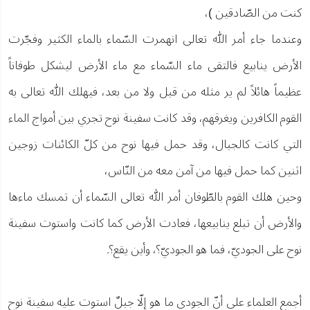
كنت من الصّادقين )،
وعندما جاء أمر الله تعالى انهمرت السّماء بالماء الكثير وفجّرت
الأرض ينابيع فالتقى ماء السّماء مع ماء الأرض ليشكل طوفاناً
عظيماً هائلاً لم ير مثله من قبل ولا من بعد، فيهلك الله تعالى به
القوم الكافرين ويغرقهم، وقد كانت سفينة نوح تجري بين أمواج الماء
التي كانت كالجبال، وقد حمل فيها نوح من كلّ الكائنات زوجين
اثنين كما حمل فيها من آمن معه من النّاس،
وحين هلك القوم بالطّوفان أمر الله تعالى السّماء أن تمسك ماءها
والأرض أن تبلع ينابيعها، فعادت الأرض كما كانت واستوت سفينة
نوح على الجوديّ، فما هو الجوديّ؟، وأين يقع؟.
أجمع العلماء على أنّ الجودي ما هو إلّا جبلٌ استوت عليه سفينة نوح