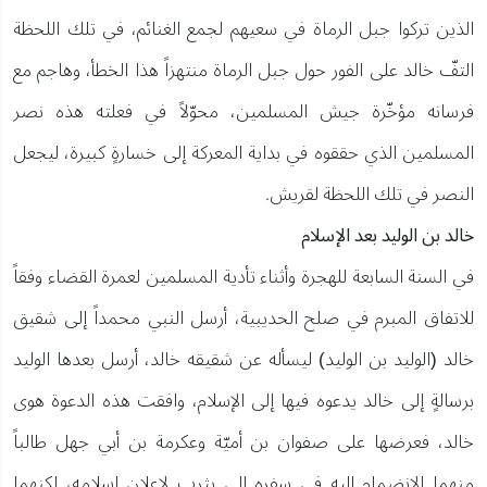
الذين تركوا جبل الرماة في سعيهم لجمع الغنائم، في تلك اللحظة
التفّ خالد على الفور حول جبل الرماة منتهزاً هذا الخطأ، وهاجم مع
فرسانه مؤخّرة جيش المسلمين، محوّلاً في فعلته هذه نصر
المسلمين الذي حققوه في بداية المعركة إلى خسارةٍ كبيرة، ليجعل
النصر في تلك اللحظة لقريش.
خالد بن الوليد بعد الإسلام
في السنة السابعة للهجرة وأثناء تأدية المسلمين لعمرة القضاء وفقاً
للاتفاق المبرم في صلح الحديبية، أرسل النبي محمداً إلى شقيق
خالد (الوليد بن الوليد) ليسأله عن شقيقه خالد، أرسل بعدها الوليد
برسالةٍ إلى خالد يدعوه فيها إلى الإسلام، وافقت هذه الدعوة هوى
خالد، فعرضها على صفوان بن أميّة وعكرمة بن أبي جهل طالباً
منهما الانضمام إليه في سفره إلى يثرب لإعلان إسلامه، لكنهما