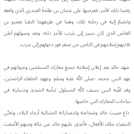
رفضا ذلك الأمر، فعرضها على عثمان بن طلحةَ العبدري الذي وافقه
وانضمّ إليه في رحلته تلك، وهما في طريقهما التقيا بعمرو بن
العاص الذي كان يسير إلى يثرب للأمر ذاته، وبعد وصولهم أعلن
ثلاثتهم إسلامهم في الثامن من صفر فور دخولهم إلى يثرب.
شهد خالد بعد إعلان إسلامه جميع معارك المسلمين وغزواتهم في
عهد النبي محمد -صلى الله عليه وسلم- وعهود الخلفاء الراشدين،
وقد لقّبه النبي بسيف الله المسلول لبأسه الشديد وجسارته في
ساحات المعارك التي خاضها.
ذاع صيت خالد وشجاعته وانتصاراته المتتالية أرجاء البلاد، وتغنّى
الشعراء بتلك الأفعال، فأغدق عليهم خالد من ماله ومنهم الأشعث