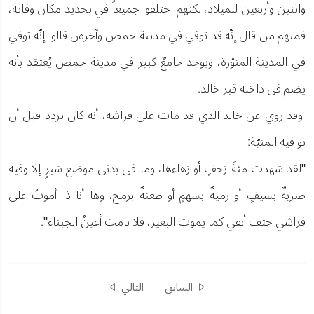
واثنين وأربعين للميلاد، لكنهم اختلفوا جميعاً في تحديد مكان وفاته،
فمنهم من قال إنّه قد توفي في مدينة حمص وآخرةن قالوا إنّه توفي
في المدينة المنوّرة، ويوجد جامعٌ كبير في مدينة حمص يُعتقد بأنه
يضم في داخله قبر خالد.
وقد روي عن خالد الذي قد مات على فراشه، أنه كان يردد قبل أن
توافيه المنيّة:
"لقد شهدت مئةَ زحفٍ أو زهاءها، وما في بدني موضع شبرٍ إلا وفيه
ضربةٌ بسيفٍ أو رميةٌ بسهمٍ أو طعنةٌ برمح، وها أنا ذا أموتُ على
فراشي حتف أنفي كما يموت البعير، فلا نامت أعينُ الجبناء".
السابق
التالي