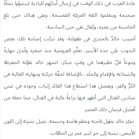
عادة العرب في ذلك الوقت في إرسال أبنائهم للبادية لينشؤوا نشأةً
صحيحة ويتعلموا اللغة العربيّة الفصيحة، وبقي هناك حتى بلغ
الخامسة من عمره، ويُقال بقي حتى السادسة.
أصيب خالدٌ بالجدري في طفولته، وقد تركت إصابته تلك بعض
الندوب على خده الأيسر، تعلّم الفروسية منذ صغره وأبدى مهارةً
ونبوغاً قلّ نظيرهما في وقتٍ مبكر، اشتهر خالد بقوّته المفرطة
والشجاعة والإقدامِ والجلَد، بالإضافة لخفّة حركته ومهارته العالية في
الكرِّ والفر، وبفضل هذا استطاع هذا القائد إثبات وجوده في شتى
ميادين القتال التي أظهر فيها براعةً عالية في القتال، مما جعله من
أفضل فرسان ذلك العصر.
تميّز خالد بطول قامته وعظم هامته وجسمه، تميل بشرته إلى اللون
الأبيض، يشبه إلى حدٍ كبير عمر بن الخطّاب.