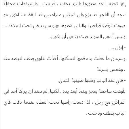
إنها تحبه . اخذ سعورها بالبرد يخف ، فنامت . واستيقظت مجفلة
لتجد أن الفجر قد بزغ وان شيئين متزامنين قد ايقظاها، الاول هو
صوت قرقعة فناجين والثاني شعوها بهاريس يدخل تحت الملاءة ...
وليس أسفل السرير حيث ينبغي أن يكون.
- إنزل ....
وسرعان ما غطت يده فمها لتسكتها. أخذت تتلوى بعنف لتبتعد عنه
، وهمس بسرعة
- فاي عند الباب ومعها صينية الشاي.
تأوهت ساخطة بعجز بينما أبعد يده . لكنها، لم تعتد ان يراها أحد في
الفراش مع رجل ، لذا دست رأسها تحت الغطاء عندما دقت فاي
الباب بلطف ودخلت .