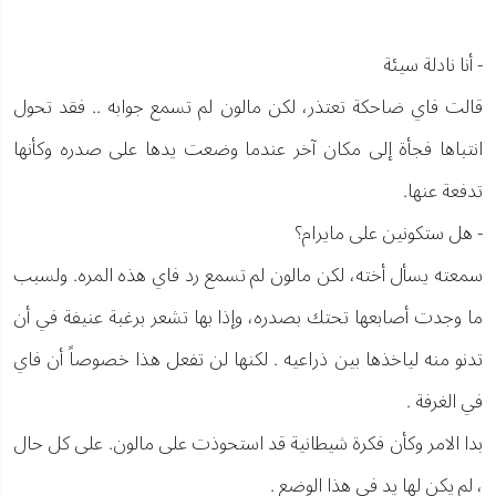
- أنا نادلة سيئة
قالت فاي ضاحكة تعتذر، لكن مالون لم تسمع جوابه .. فقد تحول
انتباها فجأة إلى مكان آخر عندما وضعت يدها على صدره وكأنها
تدفعة عنها.
- هل ستكونين على مايرام؟
سمعته يسأل أخته، لكن مالون لم تسمع رد فاي هذه المره. ولسبب
ما وجدت أصابعها تحتك بصدره، وإذا بها تشعر برغبة عنيفة في أن
تدنو منه لياخذها بين ذراعيه . لكنها لن تفعل هذا خصوصاً أن فاي
في الغرفة .
بدا الامر وكأن فكرة شيطانية قد استحوذت على مالون. على كل حال
، لم يكن لها يد في هذا الوضع .