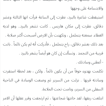
والابتسامة على وجهها
استيقظت شاعرة بالبرد، نظرت إلى الساعة فرأت انها الثالثة وعشر
دقائق، نظرت إلى مكان هاريس . كانت تشعر بالبرد.. وهو لديه
الغطاء. سمعته يتململ ، وتكهنت بأن الارض أصبحت أكثر صلابة .
بعد ذلك بعشر دقائق، راح يتململ ، فأدركت أنه لم يكن نائماً . باتت
قريبة من التجمد . وتسألت إن كان هو أيضاً يشعر بالبرد .
- أعطني وسادتك .
تكلمت بهدوء خوفاً من أن يكون نائماً . ولكن ، بعد لحظة استقرت
وسادته قربها . نزلت من السرير ثم وضعت الوسادة في الناحية
السفلى من السرير، ونامت تحت الملاءة.
ابتلعت ريقها، لقد خانتها شجاعتها ، ثم ارتجفت وقرر عقلها أن الامر