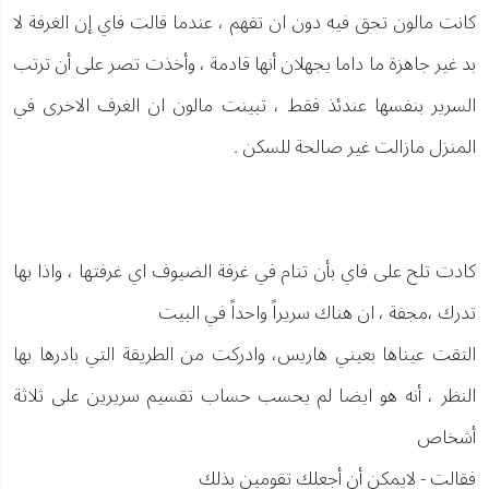
كانت مالون تحق فيه دون ان تفهم ، عندما قالت فاي إن الغرفة لا
بد غير جاهزة ما داما يجهلان أنها قادمة ، وأخذت تصر على أن ترتب
السرير بنفسها عندئذ فقط ، تبينت مالون ان الغرف الاخرى في
المنزل مازالت غير صالحة للسكن .
كادت تلح على فاي بأن تنام في غرفة الضيوف اي غرفتها ، واذا بها
تدرك ،مجفة ، ان هناك سريراً واحداً في البيت
التقت عيناها بعيني هاريس، وادركت من الطريقة التي بادرها بها
النظر ، أنه هو ايضا لم يحسب حساب تقسيم سريرين على ثلاثة
أشخاص
فقالت - لايمكن أن أجعلك تقومين بذلك