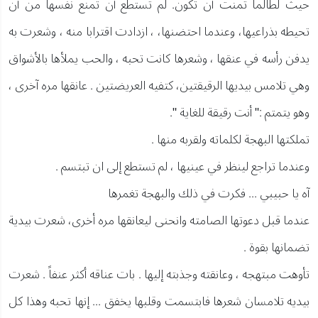
حيث لطالما تمنت أن تكون. لم تستطع أن تمنع نفسها من أن
تحيطه بذراعيها، وعندما احتضنها، ، ازدادت اقترابا منه ، وشعرت به
يدفن رأسه في عنقها ، وشعرها كانت تحبه ، والحب يملأها بالأشواق
وهي تلامس بيديها الرقيقتين، كتفيه العريضتين . عانقها مره آخرى ،
وهو يتمتم :" أنت رقيقة للغاية ".
تملكتها البهجة لكلماته ولقربه منها .
وعندما تراجع لينظر في عينيها ، لم تستطع إلى ان تبتسم .
آه يا حبيبي ... فكرت في ذلك والبهجة تغمرها
عندما قبل دعوتها الصامته وانحنى ليعانقها مره أخرى، شعرت بيدية
تضمانها بقوة .
تأوهت مبتهجه ، وعانقته وجذبته إليها . بات عناقه أكثر عنفاً . شعرت
بيديه تلامسان شعرها فابتسمت وقلبها يخفق ... إنها تحبه وهذا كل