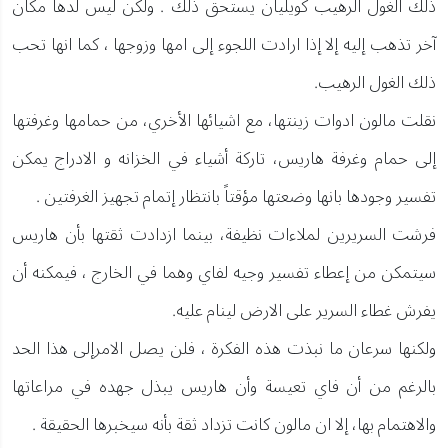
ذلك الغول الرهيب كويليان يستحق ذلك . ولكن ليس لدها مكان
آخر تذهب إليه إلا إذا ارادت اللجوء إلى امها وزوجها ، كما انها تحب
ذلك الغول الرهيب.
نقلت مالون ادوات زينتها، مع اشيائها الأخري، من حمامها وغرفتها
إلى حمام وغرفة هاريس، تاركة أشياء في الخزانه و الادراج يمكن
تفسير وجودها بانها وضعتها مؤقتاً بانتظار إتمام تجهيز الغرفتين .
فرشت السريرين لملاءات نظيفة، بينما ازدادت ثقتها بأن هاريس
سيتمكن من إعطاء تفسير وجيه لفاي وهما في الخارج ، فيمكنه أن
يفرش غطاء السرير على الارض لينام عليه.
ولكنها سرعان ما نبذت هذه الفكرة ، فلن يصل الامرإلى هذا الحد
بالرغم من أن فاي تعيسة وأن هاريس يبذل جهده في مراعاتها
والاهتمام بها، إلا ان مالون كانت تزداد ثقة بأنه سيخبرها الحقيقة .