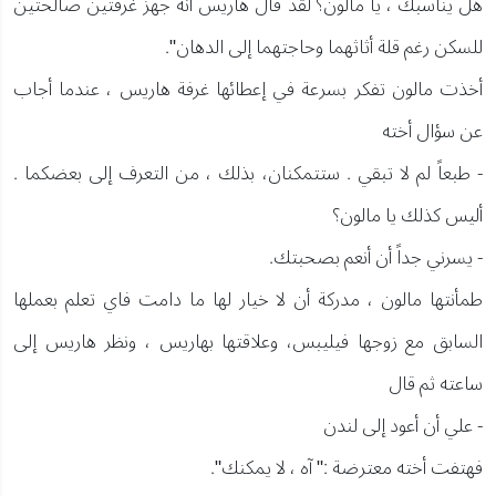
هل يناسبك ، يا مالون؟ لقد قال هاريس أنه جهز غرفتين صالحتين
للسكن رغم قلة أثاثهما وحاجتهما إلى الدهان".
أخذت مالون تفكر بسرعة في إعطائها غرفة هاريس ، عندما أجاب
عن سؤال أخته
- طبعاً لم لا تبقي . ستتمكنان، بذلك ، من التعرف إلى بعضكما .
أليس كذلك يا مالون؟
- يسرني جداً أن أنعم بصحبتك.
طمأنتها مالون ، مدركة أن لا خيار لها ما دامت فاي تعلم بعملها
السابق مع زوجها فيليبس، وعلاقتها بهاريس ، ونظر هاريس إلى
ساعته ثم قال
- علي أن أعود إلى لندن
فهتفت أخته معترضة :" آه ، لا يمكنك".