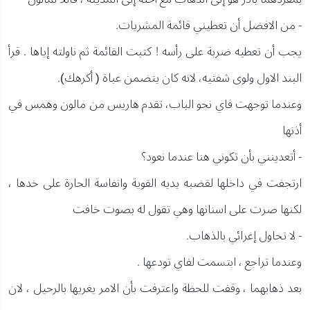
- من الافضل أن تعطيني قائمة المشريات.
يجب أن تعطيه ضربة على رأسه ! كتبت القائمة ثم ناولته إياها . قرأ
البند الاول ولوى شفتيه، لانه كان يتضمن عباة ( أكرهك).
وعندما توجهت فاي نحو الباب، تقدم هاريس من مالون وهمس في
أذنها
- أتعدينني بأن تكوني هنا عندما نعود؟
ارتجفت في داخلها لقضبه يديه القوية وانفاسة الحارة على خدها ،
لكنها صرت على اسنانها وهي تقول له بصوت خافت
- لا تحاول إغرائي بالذهاب.
وعندما تراجع ، ابتسمت لفاي تودعها .
بعد ذهابهما ، وقفت للحظة واعترفت بأن الامر يغريها بالرحيل ، لان