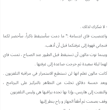
- لا شكرك لذلك .
واغتصبت فاي ابتسامة :" ما دمت سأستيقظ باكراً، سأحضر لكما
فنجاني قهوة إلى غرفتكما قبل أن أذهب.
وبينما نوت مالون أن تستيقظ قبل الطيور عند الصباح ، تمنت فاي
لهما ليلة سعيدة ثم خرجت صاعدة إلى غرفتها .
كانت مالون تعلم انها لن تستطيع الاستمرار في مراقبه التلفزيون .
وبعد خمسة دقائق تخلت عن التظاهر بالتركيز على البرنامج ،
والتفتت إلى هاريس، وإذا بها تجده يراقبها هي وليس التلفزيون
وقف بصمت ثم أطفأ الجهاز و راح ينظر إليها