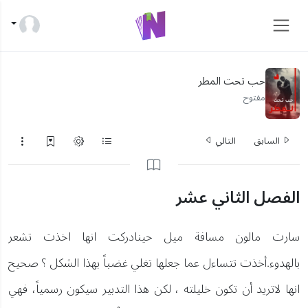
حب تحت المطر
مفتوح
السابق
التالي
الفصل الثاني عشر
سارت مالون مسافة ميل حينادركت انها اخذت تشعر
بالهدوء.أخذت تتساءل عما جعلها تغلي غضباً بهذا الشكل ؟ صحيح
انها لاتريد أن تكون خليلته ، لكن هذا التدبير سيكون رسمياً، فهي