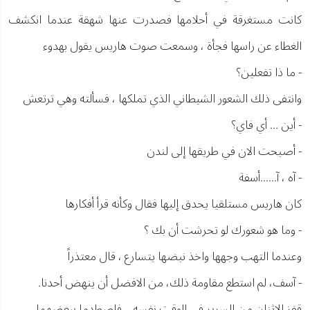
كانت مستغرقة في أحلامها فصدرت عنها شهقة عندما انكشف
الغطاء عن راسها فجأة ، وسمعت صوت هاريس يقول بهدوء
- ما ذا تفعلين؟
وانتفى ذلك الشعور الشيطاني الذي تملكها ، فسألته وهي ترتعش
- أين ... أي فاي؟
- أصبحت الان في طريقها إلى لندن
- آه ، آ......أسفة
كان هاريس مستلقيا يحدق إليها فقال وكأنه قرأ أفكارها
- وما هو شعورك لو تحرشت أن بك ؟
وعندما التهب وجهها واخذ نبضها يتسارع ، قال معتذراً
- آسف، لم استطع مقاومة ذلك، من الافضل أن ينهض أحدنا.
قفز الاثنان من السرير في الوقت نفسه .. فاصطدما ببعضهما