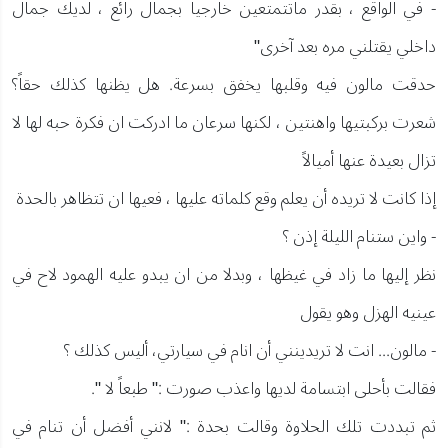
- في الواقع ، بقدر ماتتمتعين خارجياً بجمال رائع ، لديك جمال
داخلي يقتلني مره بعد آخرى"
حدقت مالون فيه وقلبها يخفق بسرعة. هل يظنها كذلك حقاً؟
شعرت بركبتيها واهنتين ، لكنها سرعان ما ادركت ان فكرة حبه لها لا
تزال بعيدة عنها أميالاً
إذا كانت لا تريده أن يعلم وقع كلماته عليها ، فعيها ان تتظاهر بالحدة
- واين ستنام الليلة إذن ؟
نظر إليها ما زاد في غيظها ، وبدلا من ان يبدو عليه الهمود لاح في
عينيه الهزل وهو يقول
- مالون... انت لا تريدينني أن انام في سيارتي، أليس كذلك ؟
فقالت بأحلى ابتسامة لديها واعذب صورت :" طبعاً لا ".
ثم تبددت تلك الحلاوة وقالت بحدة :" لانني أفضل أن تنام في