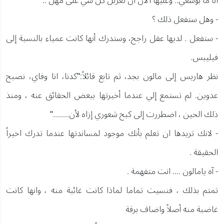
انا ما بوسعي.. وعليها الآن ان تغربل كل شي على مهل ..
- وهل ستفعل ذلك ؟
- ستفعل . لديها عقل راجح، وستدرك أنها كانت عمياء بالنسبة إلى
فيليبس.
نظر هاريس إلى مالون بجد، ثم تابع قائلاً:"كدنا، انا وفاي، نصبح
عدوين. لم تستمع إلي عندما أخبرتها ببعض الحقائق عنه ، ومنذ
ذلك الحين ، اضطررت إلى كبح شعوري إزاه لأن........"
- لانك تريدها ان تعلم بأنك موجود لمساندتها عندما تدرك اخيراً
الحقيقة .
- آه يامالون .... انت متفهمة .
تمتم بذلك ، فنسيت تماما لماذا كانت غائبة منه ، وانها كانت
غاضبة منه أصلاً واضاف برقة