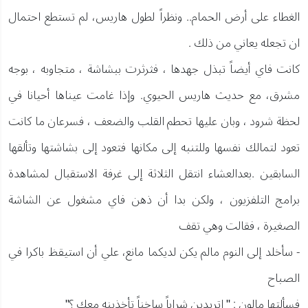
الغطاء على أرض الحمام.. ونظراً لطول هاريس، لم تستطع احتمال
ان تجعله يعاني من ذلك .
كانت فاي أيضاً تبذل جهدها ، فثرثرت ببشاشة ، متجاوبه ، بوجه
مشرق، مع حديث هاريس الحيوي. وإذا غامت عيناها أحيانا في
لحظة شرود ، وبان عليها تحطم القلب والضعف ، فسرعان ما كانت
تعود لتمالك نفسها وللتنبه إلى مكانها فتعود إلى بشاشتها وتألقها
السابقين .بعدالعشاء انتقل الثلاثة إلى غرفة الاستقبال لمشاهدة
برامج التلفزيون ، ولكن بدا أن ذهن فاي مشغول عن الشاشة
الصغيرة ، فقالت وهي تقف
- سأخلد إلى النوم مالم يكن لديكما مانع، علي أن استيقظ باكرا في
الصباح
فسألتها مالون : " اتريدين شراباً ساخناً تأخذينه معك ؟"