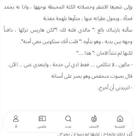
وإلى شعرها الاشقر وخصلاته الكثة المحيطة بوجهها ، واذا به يجمد
فجأة ، ويحول نظراته عنها ، متأوها بلهجة معذبة
سألته بارتباك بالغ :" مالذي قلته لك ؟"لكن هاريس تركها ، دافناً
وجهه بين يديه ، وهو يتأوه :" قلت أنك ستكونين معي أمنه".
لكنها لم تشأ الامان :" هذا ...."
- مالون ، لا تتكلمي .... فقط ادي لي خدمة ، وابتعدي عني ... الآن.
قال بصوت منخفض وهو يصر على أسنانه
- اتريدني أن أخرج..
- الآن !
الرئيسية
اكتشف
بحث
مكتبتي
أنا
كرر ذلك بإلحاح ، لكنها لم تشأ أن تخرج .