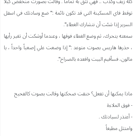
كله زيف وكذب .. فهي تثق به تماماً . وقالت بصورت منخفض كيلا
توقظ فاي المسكينة التي قد تكون نائمة :" ضع وسادتك في اسفل
السرير إذا شئت أن نتشارك الغطاء".
سمعته يتحرك، ثم وضع الغطاء فوقها ، وعندما أوشكت أن تغير رأيها
، حذرها هاريس بصوت متوعد :" إذا وضعت علي إصعباً واحداً ، يا
مالون، فسأقيم البيت واقعده بالصراخ".
ماذا يمكنها أن تفعل؟ خنقت ضحكتها وقالت بصوت كالفحيح
- فوق الملاءة
- أعتذر لسيادتك .
وامتثل مطيعاً