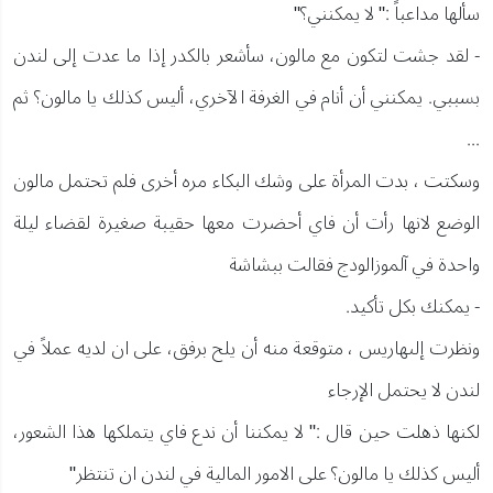
سألها مداعباً :" لا يمكنني؟"
- لقد جشت لتكون مع مالون، سأشعر بالكدر إذا ما عدت إلى لندن
بسببي. يمكنني أن أنام في الغرفة الآخري، أليس كذلك يا مالون؟ ثم
...
وسكتت ، بدت المرأة على وشك البكاء مره أخرى فلم تحتمل مالون
الوضع لانها رأت أن فاي أحضرت معها حقيبة صغيرة لقضاء ليلة
واحدة في آلموزالودج فقالت ببشاشة
- يمكنك بكل تأكيد.
ونظرت إلىهاريس ، متوقعة منه أن يلح برفق، على ان لديه عملاً في
لندن لا يحتمل الإرجاء
لكنها ذهلت حين قال :" لا يمكننا أن ندع فاي يتملكها هذا الشعور،
أليس كذلك يا مالون؟ على الامور المالية في لندن ان تنتظر"