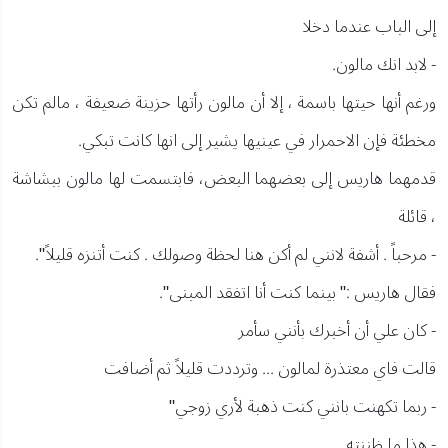
إلى الباب عندما دخلا
- لابد انك مالون.
ورغم أنها حيتها باسمة ، إلا أن مالون رأتها حزينة ضعيفة ، مالم تكن
مخطئة فإن الاحمرار في عينيها يشير إلى انها كانت تبكي.
قدمهما هاريس إلى بعضهما البعض، فابتسمت لها مالون ببشاشة
، قائلة
- مرحباً . أشفة لانني لم أكن هنا لحظة وصولك . كنت أتنزه قليلاً".
فقال هاريس :" بينما كنت أنا اتفقد المبنى".
- كان علي أن أخبرك بأنني سأمر
قالت فاي معتذرة لمالون ... وترددت قليلاً ثم أضافت
- ربما تكهنت بانني كنت ذهبة لأري زوجي"
- هذا ما ظننته