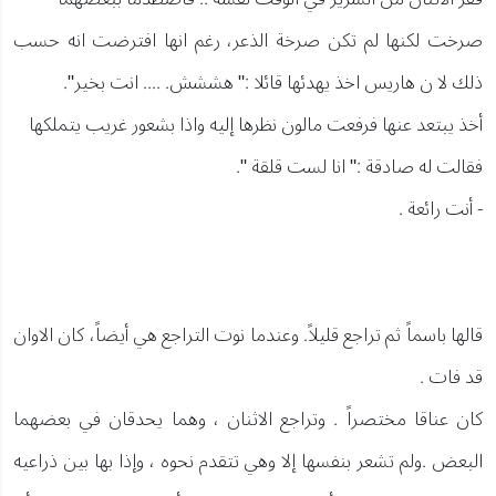
صرخت لكنها لم تكن صرخة الذعر، رغم انها افترضت انه حسب
ذلك لا ن هاريس اخذ يهدئها قائلا :" هششش. .... انت بخير".
أخذ يبتعد عنها فرفعت مالون نظرها إليه واذا بشعور غريب يتملكها
فقالت له صادقة :" انا لست قلقة ".
- أنت رائعة .
قالها باسماً ثم تراجع قليلاً. وعندما نوت التراجع هي أيضاً، كان الاوان
قد فات .
كان عناقا مختصراً . وتراجع الاثنان ، وهما يحدقان في بعضهما
البعض .ولم تشعر بنفسها إلا وهي تتقدم نحوه ، وإذا بها بين ذراعيه