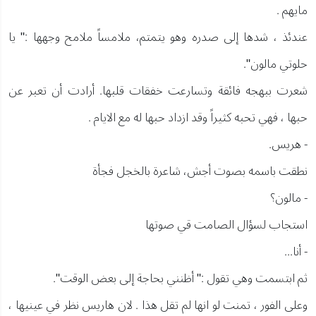
مايهم .
عندئذ ، شدها إلى صدره وهو يتمتم، ملامساً ملامح وجهها :" يا
حلوتي مالون".
شعرت ببهجه فائقة وتسارعت خفقات قلبها. أرادت أن تعبر عن
حبها ، فهي تحبه كثيراً وقد ازداد حبها له مع الايام .
- هريس.
نطقت باسمه بصوت أجش، شاعرة بالخجل فجأة
- مالون؟
استجاب لسؤال الصامت قي صوتها
- أنا...
ثم ابتسمت وهي تقول :" أظنني بحاجة إلى بعض الوقت".
وعلى الفور ، تمنت لو انها لم تقل هذا . لان هاريس نظر في عينيها ،