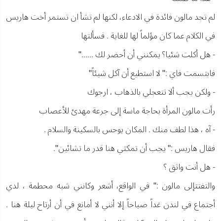
لم تجد مالون فائدة في الادعاء، لكنها لم تشأ ان تستمر أخت هاريس
في الكلام عما كان مؤلماً لها للغاية . فسألتها
- هل أكلت شئيا؟ يمكنني أن أحضر لك ......"
فابتسمت فاي :" لا استطيع أن آكل شيئاً"
- ولكن يجب ألا تتعجلي بالذهاب ، ارجوك
رأت مالون المرأة بحاجة ماسة إلى جرعة مهدئ للأعصاب
- آه ، هذا لطف منك . المكان يوحس بالسكينة والسلام .
فقال هاريس :" يجب أن تمكثي هنا قدر ما تشائين".
- هل أنت واثق ؟
والتفتتإلى مالون :" في الواقع، أشعر وكانني شبه محطمة ، لدي
أجتماع في لندن غداً صباحاً إلا أنني لا أمانع في أن أرتاح ليلة هنا .