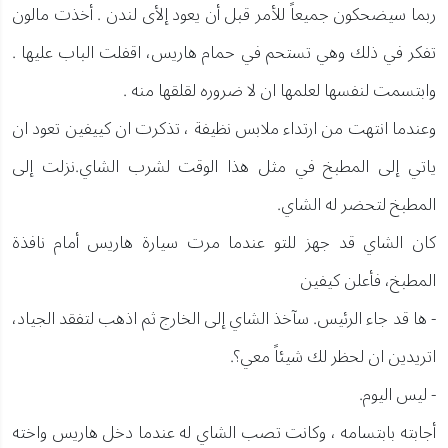
ربما سيضحكون جميعاً للأمر قبل أن يعود إلأى لندن . أخذت مالون
تفكر في ذلك وهي تستحم في حمام هاريس، اقفلت الباب عليها .
وابتسمت لنفسها لعلمها ان لا ضروره لقلقها منه .
وعندما انتهت من ارتداء ملابس نظيفة ، تذكرت ان كييفين تعود ان
ياتي إلى المطبخ في مثل هذا الوقت لشرب الشاي.نزلت إلى
المطبخ لتحضر له الشاي.
كان الشاي قد جهز للتو عندما مرت سيارة هاريس أمام نافذة
المطبخ، فأعلن كيفين
- ها قد جاء الرئيس. سآخذ الشاي إلى الخارج ثم اذهب لتفقد الجياد،
اتريدين ان لحظر لك شيئاً معي؟.
- ليس اليوم.
أجابته بابتسامه ، وكانت تصب الشاي له عندما دخل هاريس واخته