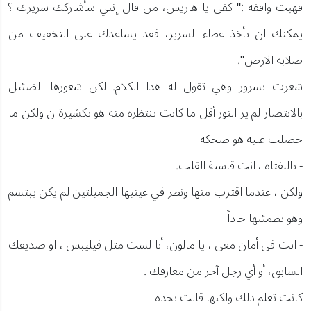
فهبت واقفة :" كفى يا هاريس، من قال إنني سأشاركك سريرك ؟
يمكنك ان تأخذ غطاء السرير، فقد يساعدك على التخفيف من
صلابة الارض".
شعرت بسرور وهي تقول له هذا الكلام. لكن شعورها الضئيل
بالانتصار لم ير النور أقل ما كانت تنتظره منه هو تكشيرة ن ولكن ما
حصلت عليه هو ضحكة
- ياللفتاة ، انت قاسية القلب.
ولكن ، عندما اقترب منها ونظر في عينيها الجميلتين لم يكن يبتسم
وهو يطمئنها جاداً
- انت في أمان معي ، يا مالون، أنا لست مثل فيليبس ، او صديقك
السابق، أو أي رجل آخر من معارفك .
كانت تعلم ذلك ولكنها قالت بحدة