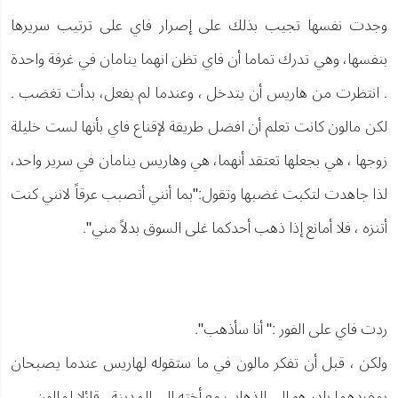
وجدت نفسها تجيب بذلك على إصرار فاي على ترتيب سريرها
بنفسها، وهي تدرك تماما أن فاي تظن انهما ينامان في غرفة واحدة
. انتظرت من هاريس أن يتدخل ، وعندما لم يفعل، بدأت تغضب .
لكن مالون كانت تعلم أن افضل طريقة لإقناع فاي بأنها لست خليلة
زوجها ، هي بجعلها تعتقد أنهما، هي وهاريس ينامان في سرير واحد،
لذا جاهدت لتكبت غضبها وتقول:"بما أنني أتصبب عرقاً لانني كنت
أتنزه ، فلا أمانع إذا ذهب أحدكما غلى السوق بدلاً مني".
ردت فاي على الفور :" أنا سأذهب".
ولكن ، قبل أن تفكر مالون في ما ستقوله لهاريس عندما يصبحان
بمفردهما بادر هو إلى الذهاب مع أخته إلى المدينة ، قائلا لمالون