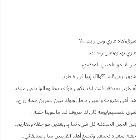
شوق\هاه غازي وش رايك..؟؟
غازي بهدوء\على راحتك..
بس انا مو عاجبني الموضوع..
شوق بزعل\ليه..؟؟والله إنها في خاطري..
أم غازي بحدة\أنا قلت لك بتكون حركة بايخة ومالها داعي منك..
هذا أنتي متزوجة وألحين حامل وتوك تبين تسوين حفلة زواج..
شوق بتصميم\يومه كان لنا ظروفنا لما ماسوينا حفلة..
بس الحين الحمدلله كل شيء تمام..وبعدين مو حفلة ومعازيم..
حفلة صغيرة تجمعنا وتجمع أهلنا القريبين منا وصديقاتي..