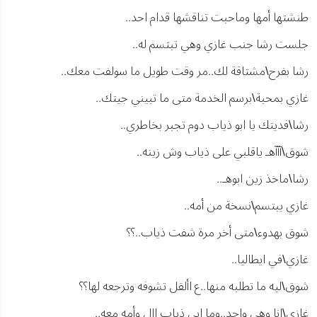
طنشتها أمها وماحبت تناقشها قدام احد..
جلست رشا جنب غازي وهي تبتسم له..
رشا بفرح\مشتاقة لك..مر وقت طويل ما سولفت معك..
غازي بمحبة\برسم الخدمة متى ما تبيني جيتك..
رشا\فديتك يا ابو ذياب دوم تجبر بخاطري..
شوق\آآآهـ ياقلبي على ذياب وش زينه..
رشا\ماخذ زين ابوهـ..
غازي يبتسم\نسخة من أمه..
شوق بهدوء\متى أخر مرة شفت ذياب..؟؟
غازي\في ايطاليا..
شوق\ليه ما تطلبه منها..ع األقل تشوفه وترجعه لها؟؟
غازي\انا وهي واحد..وما ابي ذياب اال وأمه معه..