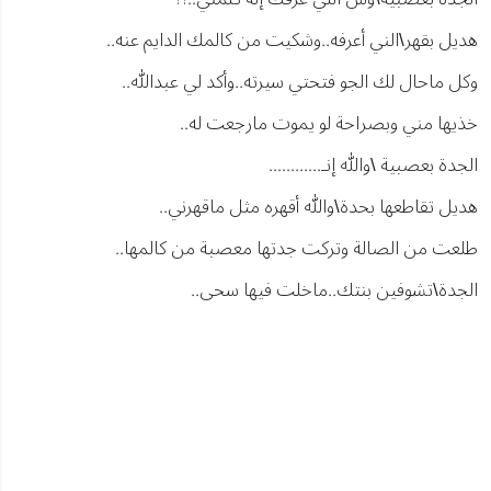
هديل بقهر\الني أعرفه..وشكيت من كالمك الدايم عنه..
وكل ماحال لك الجو فتحتي سيرته..وأكد لي عبدالله..
خذيها مني وبصراحة لو يموت مارجعت له..
الجدة بعصبية \والله إنـ............
هديل تقاطعها بحدة\والله أقهره مثل ماقهرني..
طلعت من الصالة وتركت جدتها معصبة من كالمها..
الجدة\تشوفين بنتك..ماخلت فيها سحى..