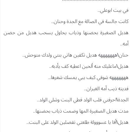
في بيت ابوعلي..
كانت جالسة في الصالة مع الجدة وحنان..
هديل الصغيرة بحضنها وذياب يحاول يسحب هديل من حضن
أمه..
حنان\هههههههه هديل تكفين هاتي بنتي ولدك متوحش..
هديل\ماعليك منه ألحين اعطيه كف يأدبه..
هههههههه شوفي كيف يبي يمسك شعرها..
فديته ذيب أمه الغيران..
الجدة\احرقتي قلب الولد قطي البنت وشلي الولد..
مدت هديل الصغيرة المها وضمت ذياب بحضنها..
هديل\أفا يا عسووولة طلعتي تفضلين الولد على البنت..