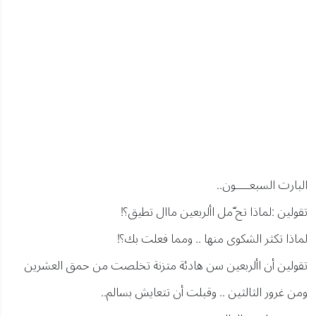
البارت السبعــــون..
تقولين :لماذا تح ّمل األربعين ماال تطيق؟!
لماذا تكثر الشكوى منها .. ومما فعلت بك؟!
تقولين أن األربعين سن هادئة متزنة تخلصت من حمق العشرين
ومن غرور الثالثين .. وقبلت أن تتعايش بسالم..