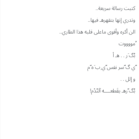
كتبت رسالة سريعة..
وتدري إنها بتقهرهـ فيها..
الن أكره وأقوى ماعلى قلبه هذا الطاري..
ُمووووت
بُگ َر . . هـ أ
ّي گ ّسر نفس ّي ِب َه ّم
و إلل . .
بُگ ّرهـ يقَطعــــه آلنّدْم!