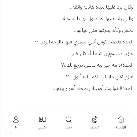
وكان يرد عليها بنبرة هادية واثقة..
واللي زاد عليها لما يقول لها يا عسولة..
تحس وكأنه يعرفها مثل عيالها..
الجدة بغضب\وش أنتي مسوي فيها يالوجه الودر..؟؟
غازي يبتسم\إن شاء الله كل خير..
الجدة\دامه خير ليه ماتبى ترجع لك.؟؟
غازي\هي ماقالت لكم فليه أقول..؟؟
الجدة\النها بت أصيلة وتحفظ أسرار بيتها..
الرئيسية
اكتشف
بحث
مكتبتي
أنا