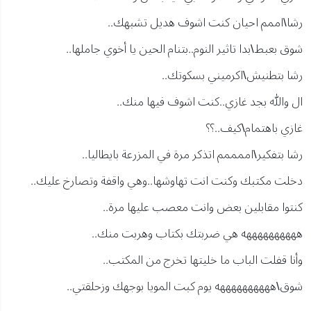
رشا\اممم احيان كنت اشوف هديل تشبهك..
شوق بعبط\بدا تاثير النوم..بتنام الحين يا أخوي جاملها..
رشا بتطنيش\اكرميني بسكوتك..
ال والله بجد غازي..كنت اشوف فيها منك..
غازي باهتمام\كيف..؟؟
رشا بتفكير\اممممم اتذكر مرة في المزرعة بايطاليا..
دخلت مكتبك وكنت انت تهاوشها..وهي واقفة وتصارخ عليك..
كنتوا مقابلين بعض وانت معصب عليها مرة..
ههههههههههه هي ضربتك بكتاب وهربت منك..
وأنا قفلت الباب ما خليتها تخرج من المكتب..
شوق\ههههههههههه يوم كبت المويا بوجهك وزحلقتي..