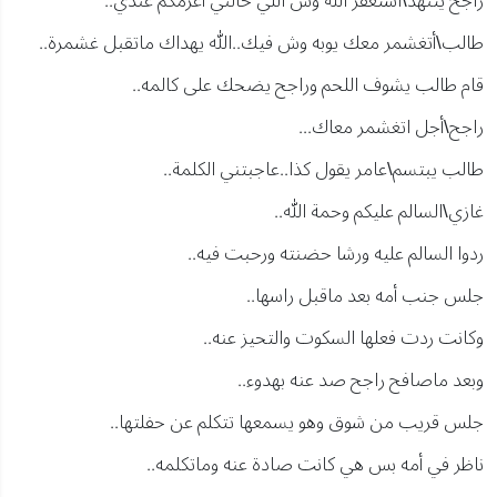
راجح يتنهد\استغفر الله وش اللي خالني أعزمكم عندي..
طالب\أتغشمر معك يوبه وش فيك..الله يهداك ماتقبل غشمرة..
قام طالب يشوف اللحم وراجح يضحك على كالمه..
راجح\أجل اتغشمر معاك...
طالب يبتسم\عامر يقول كذا..عاجبتني الكلمة..
غازي\السالم عليكم وحمة الله..
ردوا السالم عليه ورشا حضنته ورحبت فيه..
جلس جنب أمه بعد ماقبل راسها..
وكانت ردت فعلها السكوت والتحيز عنه..
وبعد ماصافح راجح صد عنه بهدوء..
جلس قريب من شوق وهو يسمعها تتكلم عن حفلتها..
ناظر في أمه بس هي كانت صادة عنه وماتكلمه..