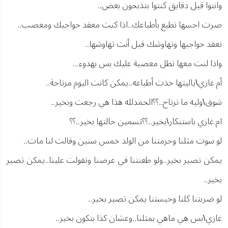
وانتوا قبل دقايق كنتوا بتذبحون بعض..
صرت احسها تطبع بأطباعك..اذا كنت معقد حواجبك ومعصب..
تعقد حواجبها وتهاوشك قبل أنت تهاوشها..
واذا لنت معها تظل معصبة عليك بس بهدوء...
أم غازي\ياليتها خذت أطباعه..يمكن كانت اليوم مرتاحة..
شوق\وليه ما ترتاح..؟؟الحمدلله هذا هي رجعت وبخير..
ام غازي باستنكار\بخير..؟؟تسمين حالتها بخير..؟؟
لو سوت مثلنا وحرمتنا من الولد خمس سنين وقالت لنا مات..
يمكن تصير بخير..ولو طعنتنا في عرضنا وتقولت علينا..يمكن تصير
بخير..
لو ضربتنا كلنا وحبستنا يمكن تصير بخير..
غازي\بس هي ماهي بمثلنا..وعشان كذا بتكون بخير..