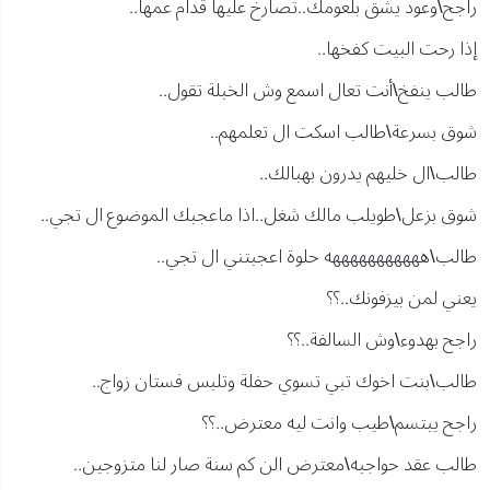
راجح\وعود يشق بلعومك..تصارخ عليها قدام عمها..
إذا رحت البيت كفخها..
طالب ينفخ\أنت تعال اسمع وش الخبلة تقول..
شوق بسرعة\طالب اسكت ال تعلمهم..
طالب\ال خليهم يدرون بهبالك..
شوق بزعل\طويلب مالك شغل..اذا ماعجبك الموضوع ال تجي..
طالب\هههههههههههه حلوة اعجبتني ال تجي..
يعني لمن بيزفونك..؟؟
راجح بهدوء\وش السالفة..؟؟
طالب\بنت اخوك تبي تسوي حفلة وتلبس فستان زواج..
راجح يبتسم\طيب وانت ليه معترض..؟؟
طالب عقد حواجبه\معترض الن كم سنة صار لنا متزوجين..