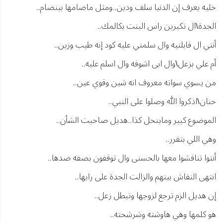
خليه يعرف إن الدنيا سلف ودين..ومثل ماضامها بينضام..
الجدة\ال تكبرين راس البنت بكالمك..
أنتي ال قابلتيه وال سلمتي عليه كود إنه طيب وزين..
أم علي بزعل\وال ابى اشوفه وال اسلم عليه..
من يسوي سواته معروف انه شين وقوي عين..
حنان\اذكروا الله وصلوا على النبي..
الموضوع كبير وماينحل كذا..هديل صاحبت الشأن..
وهي اللي بتقرر..
أنتوا تناقشوا معها بالحسنى وال توقفون بصفه ضدها..
انتهى النقاش بينهم والزالت الجدة على رايها..
إن هديل الزم ترجع لزوجها وتبطل زعل..
هو كلمها وهي هاوشته وشرشحته..