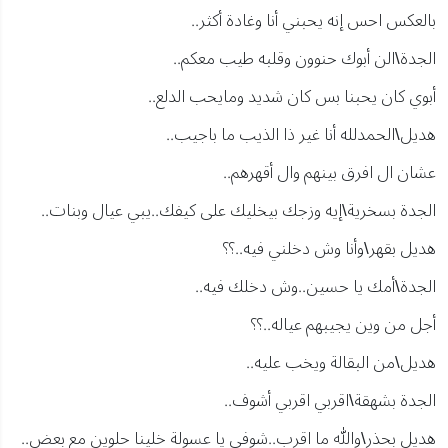
بالعكس احس إنه يحبني أنا وغادة أكثر..
الجدة\الن أبوك حنوون وقلبه طيب معكم..
أبوي كان يحبنا بس كان شديد ومايحب الدلع..
هديل\الحمدلله أنا غير ذا الذيب ما باجيب..
عشان ال افرق بينهم وال أقهرهم..
الجدة بسخرية\إيه وزجك بيخليك على كيفك..يبي عيال وبنات..
هديل بقهر\وأنا وش دخلني فيه..؟؟
الجدة\أمك يا حسين..وش دخلك فيه..
أجل من وين يجيبهم عياله..؟؟
هديل\من البقالة ويخب عليه..
الجدة بشهقة\اقربي اقربي أشوف..
هديل بحذر\والله ما اقرب..شوفي يا عسولة خلينا حلوين مع بعض..