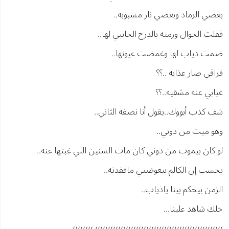
بعضي الرماد وبعضي نار مشبوبه..
قفلت الجوال ورمته بالدرج الجانبي لها..
ضمت ذياب لها وغمضت عيونها..
فراقي صار عذابه ..؟؟
غيابي عنه مشقيه..؟؟
شف كذب أبووك..يقول أنا نصفه الثاني..
وهو ميت من دوني..
لو كان بيموت من دوني كان مات السنين اللي غبتها عنه..
يحسب إن الكالم بيعوضني مافقدته..
الزمن بيحكم بينا ياذياب..
خلك شاهد علينا...
؛؛؛؛؛؛؛؛؛؛؛؛؛؛؛؛؛؛؛؛؛؛؛؛؛؛؛؛؛؛؛؛؛؛؛؛؛؛؛؛؛؛؛؛؛؛؛؛؛؛ ؛؛؛؛؛؛؛؛