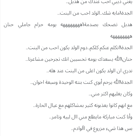
يعني ذيبي أحب عندك من هديل..
الجدة\مابه شك..الولد احب من البنت..
هديل تضحك بصدمة\ههههههههه يومه حرام جاملي حنان
ههههههههه
الجدة\اتكلم عنكم كلكم..دوم الولد يكون احب من البنت..
حنان\الله يسعدك يومه تحسبين انك تجرحين مشاعرنا..
ندري ان الولد يكون اغلى من البنت عند هله..
الجدة\الله يرحم أبوي كنت بنته الوحيدة وسبعة اخوان..
وكان يغليهم اكثر مني..
مع انهم كانوا يعذبونه كثير بمشاكلهم مع عيال الحارة..
وأنا كنت مباركة مايطلع مني اال لبيه وتامر..
بس هذا شيء مزروع في اآلوادم..