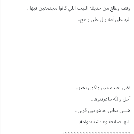
وقف وطلع من حديقة البيت اللي كانوا مجتمعين فيها..
الرد على أمه وال على راجح..
تظل بعيدة عني وتكون بخير..
أجل والله ماعرفتوها..
هـــي تعاني..ماهو تبي قربي..
النها ضايعة وعايشة بدوامه..
؛؛؛؛؛؛؛؛؛؛؛؛؛؛؛؛؛؛؛؛؛؛؛؛؛؛؛؛؛؛؛؛؛؛؛؛؛؛؛؛؛؛؛؛؛