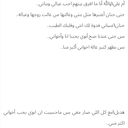
أم علي\والله أنا ما افرق بينهم احب عيالي وبناتي..
حتى حنان أعتبرها مثل بنتي وغالتها من غالت زوجها وعياله..
حنان\عساني فدوة لك انتي وقلبك الطيب..
بس حتى عندنا صح أبوي يحبنا انا وأخواتي..
بس يظهر كثير غالة اخواني أكبر منا..
هديل\مع كل اللي صار معي بس ماحسيت ان ابوي يحب أخواني
اكثر مني..