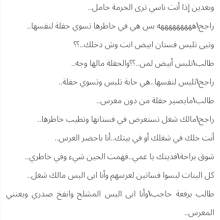
وبعدين إذا أنت ناسي ترى الحرمة حامل..
راجح\هههههههههه بس هي في خاطرها تسوي حفلة لنفسها..
وتبى تلبس فستان ابيض انت وش دخلك..؟؟
طالب\تلبس أبيض لمن..؟؟والحفلة مالها وجه..
راجح\تلبس لنفسها..هي حابة تلبس وتسوي حفلة..
طالب\مايصير حفلة من دون معرس..
راجح\مالك شغل تستعرض في فستانها وتطيب خاطرها..
أنت خلك في شغلك أو في بيتك..أنا باحضر العرس..
شوق براحة\فديتك يا عمي..فهمت الحين شيء وفي خاطري..
كل البنات لبسوا فساتين لعرسهم وأنا ابى البس مالك شغل..
طالب برفعة حاجب\وأنا ابى البس المشلح وانفخ صدري ويعنني
المعرس..