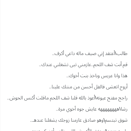
طالب\أعتقد إني ضيف ماله داعي أكرف..
قم أنت شف اللحم..عازمني تبى تشغلني عندك..
هذا وانا عريس وباخذ بنت أخوك..
أروح اتعشى فالفل أحسن من منتك علينا..
راجح مفتح عيونه\أعوذ بالله قلنا شف اللحم ماقلت أكنس الحوش..
رشا\ههههههههه عايش جوه أخوي مرة..
شوق تبتسم\وهو صادق عازمنا زوجك يشغلنا عندهـ..