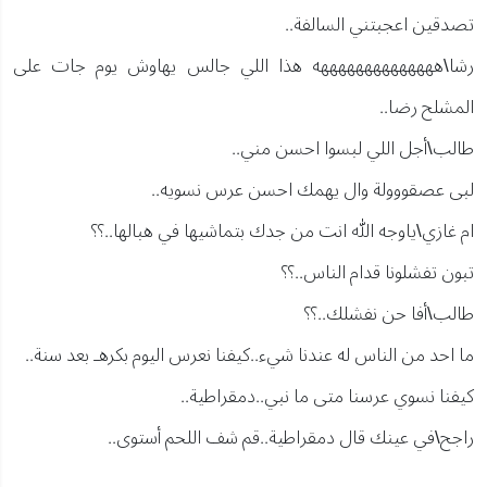
تصدقين اعجبتني السالفة..
رشا\ههههههههههههههه هذا اللي جالس يهاوش يوم جات على
المشلح رضا..
طالب\أجل اللي لبسوا احسن مني..
لبى عصقووولة وال يهمك احسن عرس نسويه..
ام غازي\ياوجه الله انت من جدك بتماشيها في هبالها..؟؟
تبون تفشلونا قدام الناس..؟؟
طالب\أفا حن نفشلك..؟؟
ما احد من الناس له عندنا شيء..كيفنا نعرس اليوم بكرهـ بعد سنة..
كيفنا نسوي عرسنا متى ما نبي..دمقراطية..
راجح\في عينك قال دمقراطية..قم شف اللحم أستوى..