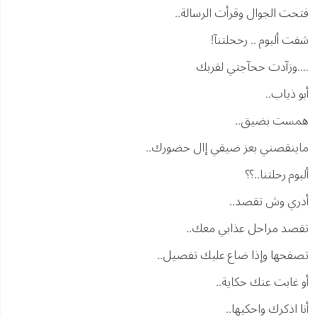
فتحت الجوال وقرأت الرسالة..
شفت ألبوم .. رححلتنآ!
....وزآدت ححآجتي لقربك
أبو ذياب..
همست بضيق..
ماينقصني بعز ضيقي إال حضورك..
ألبوم رحلتنا..؟؟
أدري وش تقصد..
تقصد مراحل عذابي معك..
تصفحها وإذا ضاع عليك تفصيل..
أو غابت عنك حكاية..
أنا اذكرك واحكيها..