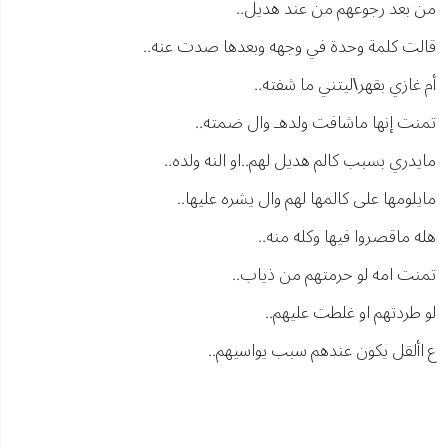
من بعد رجوعهم من عند هديل..
قالت كلمة وحدة في وجهه وبعدها صدت عنه..
أم غازي بقهر\ليتني ما شفته..
تمنت إنها ماشافت ولدهـ وال ضمته..
مايدري بسبب كالم هديل لهم..او النه ولده..
مايلومها على كالمها لهم وال يشره عليها..
هله ماقصروا فيها وكله منه..
تمنت امه لو حرمتهم من ذياب..
لو طردتهم او غلطت عليهم..
ع األقل يكون عندهم سبب يواسيهم..