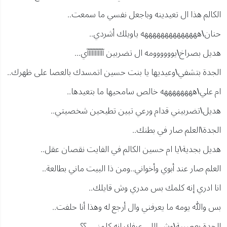
الكالم هذا ال تعيدينه وباجعل نفسي ما سمعت..
حنان\ههههههههههههههه ياويلك أشردي..
هديل بصراخ\يوووووومه ال تضربين آآآآآآآآآآآي...
الجدة بتشفي\وعيديها يا بنت حسين اتمسدك بالعصا على ظهرك..
ام علي\ههههههههه خالص سامحيها ما بتعيدها..
هديل\تضربيني قدام ورعي تبين تطيحين شخصيتي..
الجدة\العلم صار في بطنك..
هديل بجدية\يا ام حسين الكالم في الفايت نقصان عقل..
العلم صار عند أبوي وأخواني..ومن ذا البيت ماني بطالعة..
انا ادري إنه كلمك بس مدري وش قايلك..
بس والله يومه ما يعرفني وال أرجع له وهذا أنا حلفت..
الجدة بعصبية\وش اللي عرفك إنه كلمني..؟؟