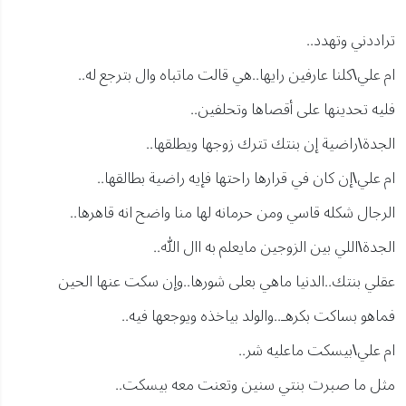
تراددني وتهدد..
ام علي\كلنا عارفين رايها..هي قالت ماتباه وال بترجع له..
فليه تحدينها على أقصاها وتحلفين..
الجدة\راضية إن بنتك تترك زوجها ويطلقها..
ام علي\إن كان في قرارها راحتها فإيه راضية بطالقها..
الرجال شكله قاسي ومن حرمانه لها منا واضح انه قاهرها..
الجدة\اللي بين الزوجين مايعلم به اال الله..
عقلي بنتك..الدنيا ماهي بعلى شورها..وإن سكت عنها الحين
فماهو بساكت بكرهـ..والولد بياخذه ويوجعها فيه..
ام علي\بيسكت ماعليه شر..
مثل ما صبرت بنتي سنين وتعنت معه بيسكت..