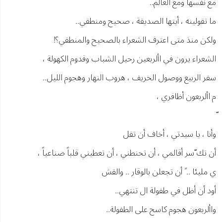
مع نفسها ومع العالم..
ما تقولينه ، أيتها الصديقة ، صحيح ومنطقي..
ولكن منذ متى اعترف الشعراء بالصحيح والمنطقي؟!
الشعراء يرون في األربعين رحيل الشباب وقدوم الكهولة ،
سفر الربيع ووصول الخريف ، هروب النهار وهجوم الليل..
م األربعون أظافري ،
وأنا ، يا سيدتي ، أخاف أن تقل
أن تك ّسر أقالمي ، أن تحنطني ، أن تعطيني قلباً صناعياً ،
ي مليئا .. ً أن تجعلن بالوقار .. والقش
أود أن أظل في طفولة ال تنتهي..
واألربعون هجوم كاسح على الطفولة..