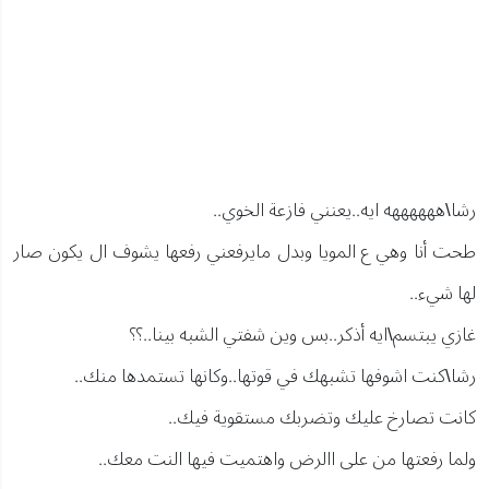
رشا\ههههههه ايه..يعنني فازعة الخوي..
طحت أنا وهي ع المويا وبدل مايرفعني رفعها يشوف ال يكون صار
لها شيء..
غازي يبتسم\ايه أذكر..بس وين شفتي الشبه بينا..؟؟
رشا\كنت اشوفها تشبهك في قوتها..وكانها تستمدها منك..
كانت تصارخ عليك وتضربك مستقوية فيك..
ولما رفعتها من على االرض واهتميت فيها النت معك..