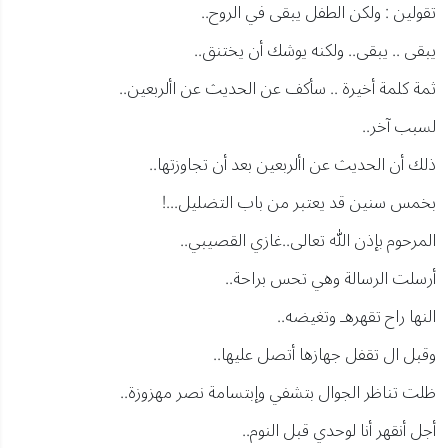
تقولين : ولكن الطفل يبقى في الروح..
يبقى .. يبقى.. ولكنه يوشك أن يختنق..
ثمة كلمة أخيرة .. سأكف عن الحديث عن األربعين..
لسبب آخر..
ذلك أن الحديث عن األربعين بعد أن تجاوزتها..
بخمس سنين قد يعتبر من باب التضليل...!
المرحوم بإذن الله تعالى..غازي القصيبي..
أرسلت الرسالة وهي تحس براحة..
النها راح تقهرهـ وتغيضه..
وقبل ال تقفل جهازها أتصل عليها..
ظلت تناظر الجوال بتشفي وإبتسامة نصر مهزوزة..
أجل أنقهر أنا لوحدي قبل النوم..