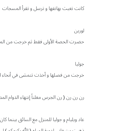
كانت تعبث بهاتفها و ترسل و تقرأ المسجات
لورين
حضرت الحصة الأولى فقط ثم خرجت من الم
جوليا
خرجت من فصلها و أخذت تتمشى في أنحاء المد
رن رن رن ( رن الجرس معلناً إنتهاء الدوام الم
عاد ويليام و جوليا للمنزل مع السائق بينما 
ذهبت ستيفاني لدورة المياه ( الله يكرمكم ) ل تم