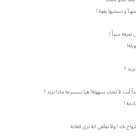
ـآ و تسحبها بقوة !
عرفة جيداً !
يلة!
ريد ؟
داً أنت لآ تعتذر بسهولة! هيا بسسرعة ماذا تريد ؟
دمة !
واج بك ! ولآ تقلقي انه ثري للغاية