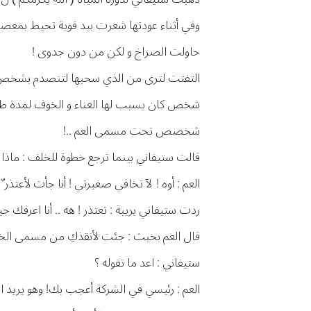
وفي أثناء عودتها شعرت بيد قوية تحيط بمعصمه
حاولت الصراخ و لكن من دون جدوى !
التفتت لترى من الذي سحبها لتنصدم بشخص ت
شخص كان يسبب لها العناء و الخوف لمدة طو
شخصص تحت مسمى العم ..!
قالت ستيفاني بينما ترجع خطوة للخلف : ماذا ت
العم : أوه ! لآ تخافي صغيرتي ! أنا جأت لأعتذر ّ
ردت ستيفاني بريبة : تعتذر ! هه .. أنا اعرفك جي
قال العم بخبث : جئت لأنقذكِ من مسمى الخا
ستيفاني : اعد ما تقوله ؟
العم : رئيسي في الشركة أعجب بك! وهو يريد الز