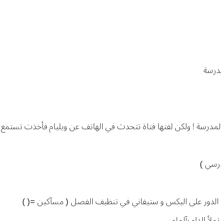
درسة
رسة ! ولكن لفتها فتاة تتحدث في الهاتف عن ويليام فأخذت تستمع له
درسي )
كان الدور على اليكس و ستيفاني في تنظيف الفصل ( مسآكين =( )
لأ الدلو بآلماء