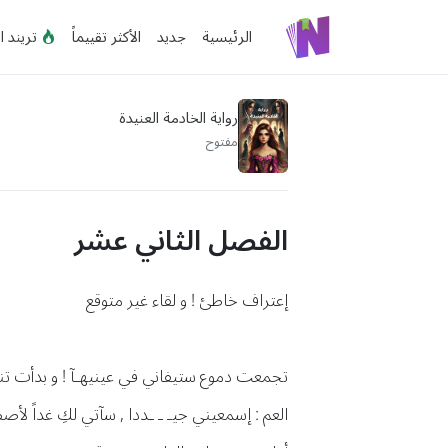
الرئيسية
جديد
الأكثر تقييماً
تريند ا
رواية الخادمة العنيدة
مفتوح
الفصل الثاني عشر
إعتراف خاطئ ! و لقاء غير متوقع
تجمعت دموع ستيفاني في عينيهـآ ! و بدأت تنه
العم : إسمعيني جيـ ـ ـددا , سآتي لكِ غداً 