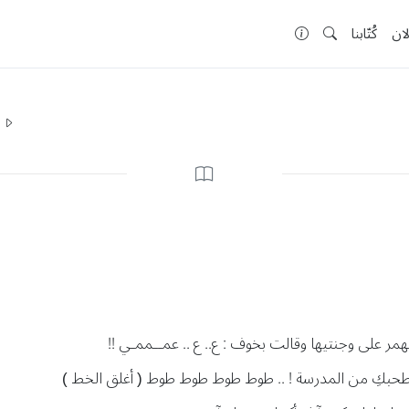
لان
كُتّابنا
ا
مر على وجنتيها وقالت بخوف : ع.. ع .. عمــممـي !!
لأصطحبكِ من المدرسة ! .. طوط طوط طوط طوط ( أغلق الخط )