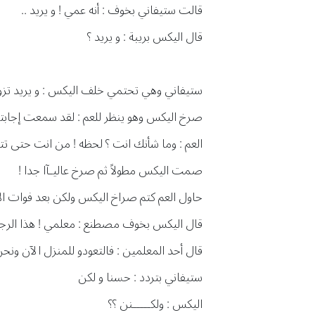
قالت ستيفاني بخوف : أنه عمي ! و يريد ..
قال اليكس بريبة : و يريد ؟
ستيفاني وهي تحتمي خلف اليكس : و يريد تز
صرخ اليكس وهو ينظر للعم : لقد سمعت إجابتها
العم : وما شأنك انت ؟ لحظه ! من انت حتى تتد
صمت اليكس مطولاً ثم صرخ عاليـآا جدا !
حاول العم كتم صراخ اليكس ولكن بعد فوات ال
قال اليكس بخوف مصطنع : معلمي ! هذا الرجل 
قال أحد المعلمين : فالتعودو للمنزل الآن 
ستيفاني بتردد : حسنا و لكن
اليكس : ولكـــــنن ؟؟