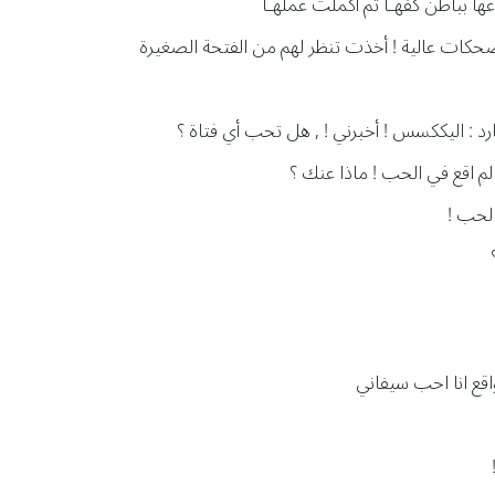
 بباطن كفهـآ ثم أكملت عملهـآ
ت عالية ! أخذت تنظر لهم من الفتحة الصغيرة
د : اليككسس ! أخبرني ! , هل تحب أي فتاة ؟
م اقع في الحب ! ماذا عنك ؟
الحب !
اقع انا احب سيفاني