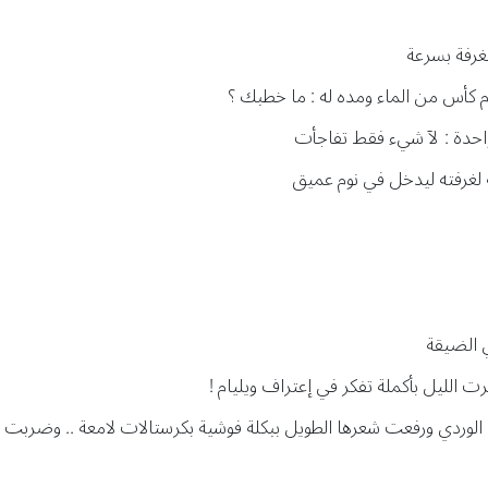
رفة بسرعة
ام كأس من الماء ومده له : ما خطبك ؟
حدة : لآ شيء فقط تفاجأت
ه لغرفته ليدخل في نوم عميق
 الضيقة
 الليل بأكملة تفكر في إعتراف ويليام !
ردي ورفعت شعرها الطويل ببكلة فوشية بكرستالات لامعة .. وضربت خد