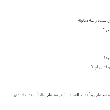
ن سيدة راقية مذلولة
وض ؟
ية !
فقتي ام لآ !
فاني و أبعد يد العم عن شعر ستيفاني قائلاً : أبعد يدك عنهـآ !