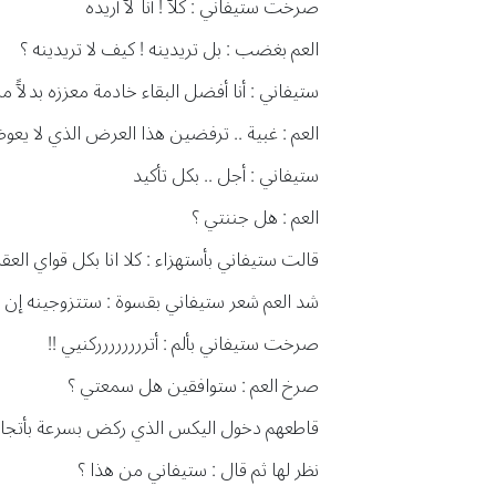
صرخت ستيفاني : كلآ ! أنا لآ أريده
العم بغضب : بل تريدينه ! كيف لا تريدينه ؟
ستيفاني : أنا أفضل البقاء خادمة معززه بدلآً م
العم : غبية .. ترفضين هذا العرض الذي لا يع
ستيفاني : أجل .. بكل تأكيد
العم : هل جننتي ؟
قالت ستيفاني بأستهزاء : كلا انا بكل قواي العقل
شد العم شعر ستيفاني بقسوة : ستتزوجينه إن وا
صرخت ستيفاني بألم : أترررررررركنيي !!
صرخ العم : ستوافقين هل سمعتي ؟
قاطعهم دخول اليكس الذي ركض بسرعة بأتجاه ستي
نظر لها ثم قال : ستيفاني من هذا ؟