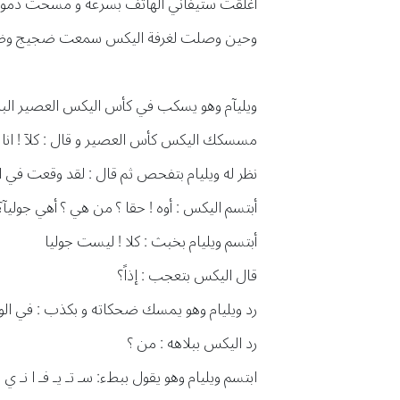
أغلقت ستيفاني الهاتف بسرعة و مسحت دموعها
وحين وصلت لغرفة اليكس سمعت ضجيج وضحكا
ويليآم وهو يسكب في كأس اليكس العصير البار
مسسكك اليكس كأس العصير و قال : كلآ ! انا ل
نظر له ويليام بتفحص ثم قال : لقد وقعت في 
أبتسم اليكس : أوه ! حقا ؟ من هي ؟ أهي جوليآ؟
أبتسم ويليام بخبث : كلا ! ليست جوليا
قال اليكس بتعجب : إذاً؟
رد ويليام وهو يمسك ضحكاته و بكذب : في الو
رد اليكس ببلاهه : من ؟
ابتسم ويليام وهو يقول ببطء: سـ تـ يـ فـ ا نـ ي !