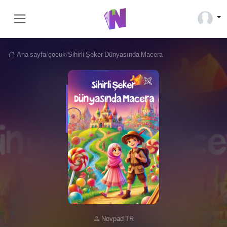
Ana sayfa
/
çocuk
/
Sihirli Şeker Dünyasında Macera
Novpad TR