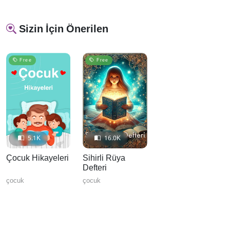
Sizin İçin Önerilen
Free
Free
5.1K
16.0K
Çocuk Hikayeleri
Sihirli Rüya
Defteri
çocuk
çocuk