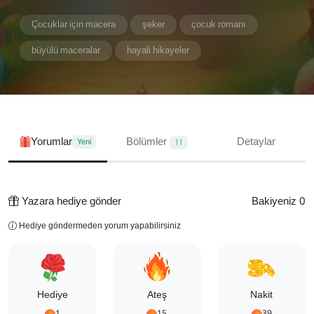
Çocuklar için macera
şeker
çocuk romanı
büyülü maceralar
hayali hikayeler
Yorumlar
Bölümler
Detaylar
Yeni
11
Yazara hediye gönder
Bakiyeniz 0
Hediye göndermeden yorum yapabilirsiniz
Hediye
Ateş
Nakit
1
15
39