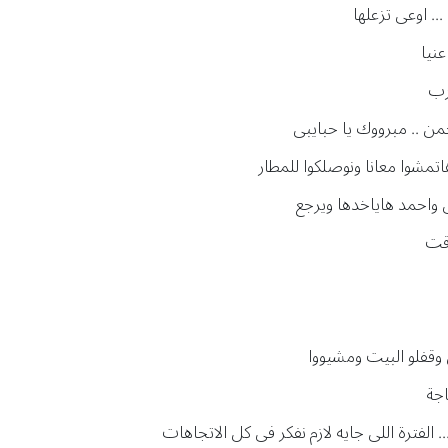
.. اوعى تزعلها
نيا
ارب
حمن .. مبرووك يا حبايبى
اتمشوا معانا ونوصلكوا للمطار
ى واحمد هاياخدها ويرجع
وقت
 وقفلو البيت ومشيووا
اجة
الفترة اللى جايه لازم نفكر فى كل الاتجاهات