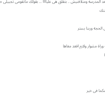
 المدرسه ومتلاقنيش .. بتقلق هى علياااا ... بقولك ماتقومى تجبيلى حا
متك
الحجه وربنا يستر
 وراة مشوار ولازم اقعد معاها
ينكما فى خير