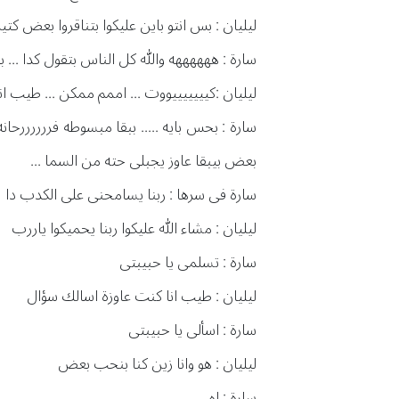
ليليان : بس انتو باين عليكوا بتناقروا بعض كت
سارة : ههههههه والله كل الناس بتقول كدا ..
ليليان :كيييييييووت ... اممم ممكن ... طيب ا
سارة : بحس بايه ..... ببقا مبسوطه فررررررحانه 
بعض بيبقا عاوز يجبلى حته من السما ...
سارة فى سرها : ربنا يسامحنى على الكدب دا
ليليان : مشاء الله عليكوا ربنا يحميكوا ياررب
سارة : تسلمى يا حبيبتى
ليليان : طيب انا كنت عاوزة اسالك سؤال
سارة : اسألى يا حبيبتى
ليليان : هو وانا زين كنا بنحب بعض
سارة : اه