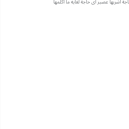
جة اشربها عصير اى حاجة لغايه ما اكلمها