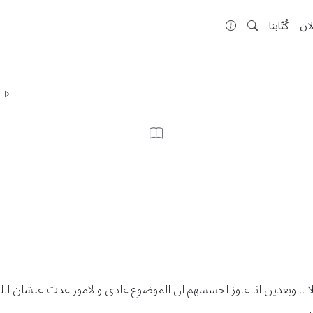
لان
كُتّابنا
ا
لا .. وبعدين انا عاوز احسسهم ان الموضوع عادى والامور عدت علشان ال