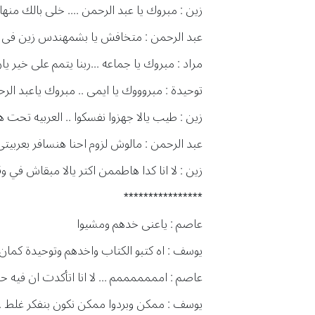
زين : مبروك يا عبد الرحمن .... خلى بالك منها .
عبد الرحمن : متخافش يا بشمهندس زين فى ع
مراد : مبروك يا جماعه ...ربنا يتمم على خير ي
توحيدة : مبروووك يا ايمى .. مبروك ياعبد الر
زين : طيب يالا جهزوا نفسكوا .. العربيه تحت ه
عبد الرحمن : مالوش لزوم احنا هنسافر بعربيت
زين : لا انا كدا هاطممن اكتر يالا مبقاش في 
****************
عاصم : ياعنى خدهم ومشيوا
يوسف : اه كتبو الكتاب واخدهم وتوحيدة كمان
عاصم : امممممممم ... لا انا اتأكدت ان فيه ح
يوسف : ممكن وبردوا ممكن نكون بنفكر غلط ... 