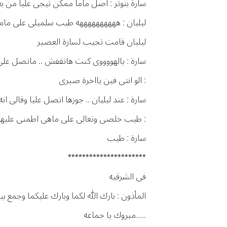
سارة بتوتر : اصل ماما ممكن تيجى عليا من بعد
ليليان : هههههه‍ههه‍هه طيب سلميلى على ما
ليليان قامت تجيب لسارة العصير
سارة : يالهووووى كنت هاتقفش .. ماتصل على 
: الو انتى فين يااخرة صبرى
سارة : عند ليليان .. جوزها اتصل عليا وقالى انه
: طيب خلصى وتعالى على ماهى اطمنى عليها
سارة : طيب
**********************
فى الشرقيه
المأذون : بارك الله لكما وبارك عليكما وجمع ب
.....مبروك يا جماعه