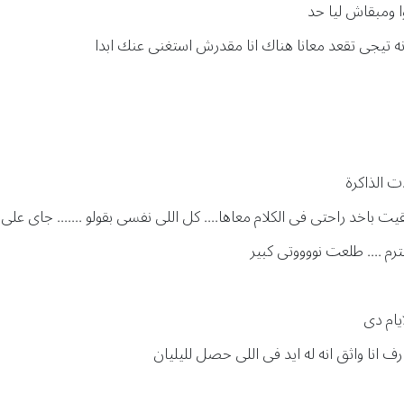
وا ومبقاش ليا حد
ه تيجى تقعد معانا هناك انا مقدرش استغنى عنك ابدا
ت الذاكرة
قيت باخد راحتى فى الكلام معاها.... كل اللى نفسى بقولو ....... جاى على 
ترم .... طلعت نووووتى كبير
يام دى
ارف انا واثق انه له ايد فى اللى حصل لليليان