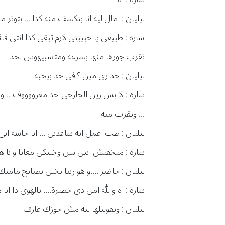
ليليان : امال ليه انا بتكسف منه كدا ... بتوتر 
سارة : طبيعى يا حبيبتى لازم تبقى كدا انتى فا
تقرب جوزها منها بسرعه ومتسبيهوش لحد
ليليان : حد زى مين ؟ فى حد بيحبه
سارة : لا بس زين الجارحى حد معرووووف .. وش
... ويقرب منه
ليليان : طب اعمل ايه ساعدنى ... انا حاسه ا
سارة : متخفيش انتى بس وخليكى معايا وانا ها
ليليان : حاضر ....واهو ربنا يخلى نصايح مامتك
سارة : اه والله امى دى خطيرة.... يالهوى دا ا
ليليان : وتقوليلها ليه مش جوزك عارف