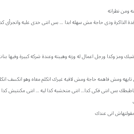
منه ومن نظراته
قدة الذاكرة ودى حاجة مش سهله ابدا ... بس انتى خدى عليه واتجرأى كدة 
يك ومز وكدا ورجل اعمال له وزنه وهيبته وعندة شركه كبيرة وفيها بن
نى تايهه ومش فاهمه حاجة ومش لاقيه غيرك اتكلم معاه وهو اتكسف اتكلم
ظبطك بس انتى فكى كدا... انتى متخشبه كدا ليه ... انتى مكنتيش كدا
نا مقولتهاش انى عندك