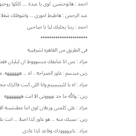
احمد : هاتوحشنى. اوى يا عبدة .... كلكوا روحت
عبد الرحمن : هاظبط امورى ... واشوفلك شغلان
احمد : ربنا يخليك ليا يا صاحبى
**********************
فى الطريق من القاهره لشرقييه
مراد : بس انا شايفك مبسوووط ان ليليان فقد
زين مبتسم : عاوز الصراحه .. اه ... ههههههه. ب
مراد : اه يا لئيييييييم وانا اللى كنت فاكرك مح
زين : والله ما حد نووووتى الا انت هههههههه
مراد : على كلمنى وزعلان اوى اننا مطنشينه الا
زين : سيبك منه ... هو عاوز كدا اصلا ... انت ع
مراد : يابروووودك وقاعد كدا عادى