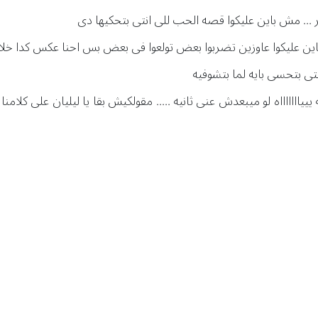
ير ... مش باين عليكوا قصه الحب للى انتى بتحكيها دى
. باين عليكوا عاوزين تضربوا بعض تولعوا فى بعض بس احنا عكس كدا خل
نتى بتحسى بايه لما بتشوفيه
ييياااااااه لو ميبعدش عنى ثانيه ..... مقولكيش بقا يا ليليان على كلامنا