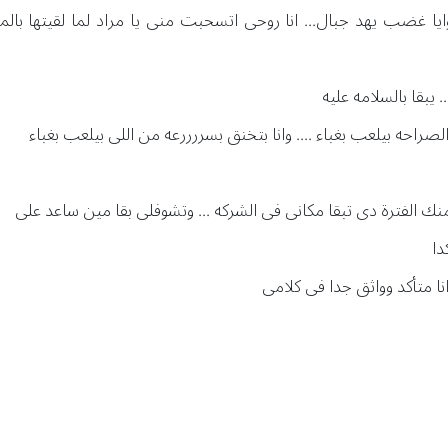
جوايا غضب يهد جبال... انا روحى اتسحبت منى يا مراد لما لقيتها بال
يبقا بالسلامه عليه
الصراحه بيلعب بغباء .... وانا بتخنق بسررررعه من اللى بيلعب بغباء
منك الفترة دى تبقا مكانى فى الشركه ... وتشوفلى بقا مين ساعد على
دا
 انا متأكد وواثق جدا فى كلامى