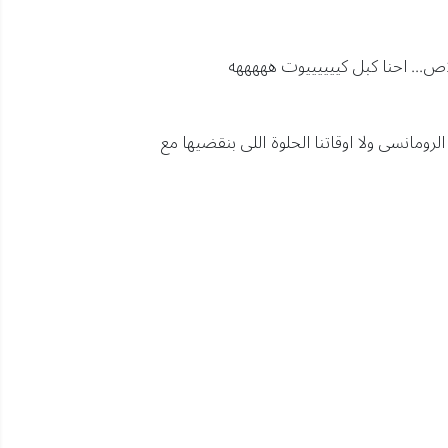
اص... احنا كبل كييييييوت هههههه
 الرومانسى ولا اوقاتنا الحلوة اللى بنقضيها مع