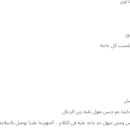
ا اوى
يق
 وخلصت كل حاجة
صل
دايما عم حسن يقول عليه زين الرجال
ش سهل حد ياخد عليه فى الكلام ... المهم ما علينا يوصل بالسلامه