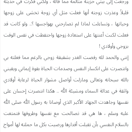
ورجعت إلى بيتي حزينة متألمة مما قاله ، ولكني فكرت في حديثه
قليلاً وعذرت زوجته أنها فعلت مثل أي زوجة تخشى على زوجها
وحياتها ، وتساءلت لماذا لم تصارحني بهواجسها ؟.. ولو كانت قد
فعلت لكنت أعنتها على استعادة زوجها واحتفظت في نفس الوقت
بزوجي وأولادي !
إنني والحمد لله رفضت الغدر بشقيقة زوجي بالرغم مما فعلته بي
وانتصرت على انكسار النفس وصدمات الحياة بقوة إيماني ويقيني
بالله سبحانه وتعالى ومازلت أواصل مشوار الحياة لرعاية أولادي
واثقة في عدالة السماء ومشيئة الله .. هكذا انتصرت إحسان على
نفسها وجاهدت الجهاد الأكبر الذي أوصانا به رسول الله صلى الله
عليه وسلم ، ها هي قد تصالحت مع نفسها وظروفها فتمتعت
بالسلام النفسي بأن تقبلت أقدارها ورضيت بكل ما حملته لها أمواج