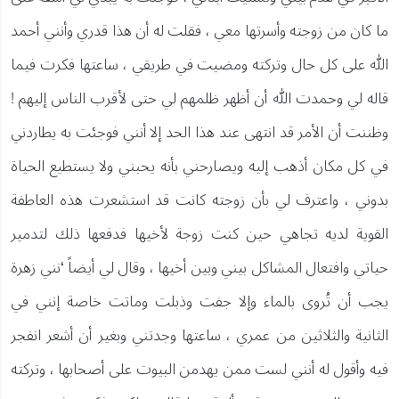
ما كان من زوجته وأسرتها معي ، فقلت له أن هذا قدري وأنني أحمد
الله على كل حال وتركته ومضيت في طريقي ، ساعتها فكرت فيما
قاله لي وحمدت الله أن أظهر ظلمهم لي حتى لأقرب الناس إليهم !
وظننت أن الأمر قد انتهى عند هذا الحد إلا أنني فوجئت به يطاردني
في كل مكان أذهب إليه ويصارحني بأنه يحبني ولا يستطيع الحياة
بدوني ، واعترف لي بأن زوجته كانت قد استشعرت هذه العاطفة
القوية لديه تجاهي حين كنت زوجة لأخيها فدفعها ذلك لتدمير
حياتي وافتعال المشاكل بيني وبين أخيها ، وقال لي أيضاً ‘نني زهرة
يجب أن تُروى بالماء وإلا جفت وذبلت وماتت خاصة إنني في
الثانية والثلاثين من عمري ، ساعتها وجدتني وبغير أن أشعر انفجر
فيه وأقول له أنني لست ممن يهدمن البيوت على أصحابها ، وتركته