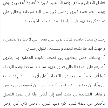
تعادل الأحزان والآلام ، ونعم الله علينا كثيرة لا تُعد ولا تُحصى والوعي
بهذه النعم نعمة كبرى وفضل كبير من الله سبحانه وتعالى علي
عباده كي يعينهم على مواجهة صدمات الحياة وأحزانها .
إحسان سيدة حامدة شاكرة لربها على نعمه التي لا تعد ولا تحصى ،
واجهت أقدارها بكثرة الحمد والتسبيح ، تقول إحسان :
أنا ببساطة ممن ينظرون إلى نصف الكوب المملوء ولا يركزون
أنظارهم على نصفه الخالي فتثور لديهم أسباب السخط وعدم الرضا ،
كما أنني أيضاً ممن يحمدون الله دائماً على أي حال ما دام قد رضيه
لي وأراد أن يختبرني به ، فحين كنت أعاني من قسوة زوجي حسن
واهاناته الشديدة لي كنت أنظر إلى أبنائي وأنا في غمرة الضيق
فأجدني في نعمة كبيرة حُرم منها غيري ، وحين كان أهل زوجي