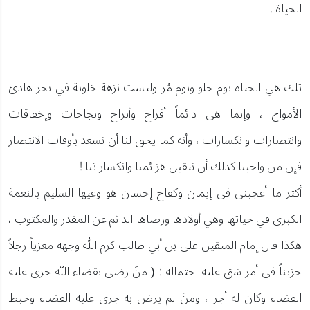
الحياة .
تلك هي الحياة يوم حلو ويوم مُر وليست نزهة خلوية في بحر هادئ
الأمواج ، وإنما هي دائماً أفراح وأتراح ونجاحات وإخفاقات
وانتصارات وانكسارات ، وأنه كما يحق لنا أن نسعد بأوقات الانتصار
فإن من واجبنا كذلك أن نتقبل هزائمنا وانكساراتنا !
أكثر ما أعجبني في إيمان وكفاح إحسان هو وعيها السليم بالنعمة
الكبرى في حياتها وهي أولادها ورضاها الدائم عن المقدر والمكتوب ،
هكذا قال إمام المتقين على بن أبي طالب كرم الله وجهه معزياً رجلاً
حزيناً في أمر شق عليه احتماله : ( منَ رضي بقضاء الله جرى عليه
القضاء وكان له أجر ، ومنَ لم يرض به جرى عليه القضاء وحبط