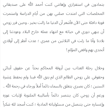
يتمادون في استفزازي وإهانتي كنت أحمد الله على صديقاتي
المخلصات التي امتدت صلتي بهن من أيام الدراسة واستمرت
قوية دافئة حتى الآن فأشعر أن الدنيا ما زالت بخير ، وحين قرر زوجي
أن ينهي دوري في حياته مع انتهاء عمله خارج البلاد وعودتنا إلى
بلادنا وأنا ما زلت في الثلاثين من عمري ؛ عدت أنظر إلى أولادي
أتحدى بهم واقعي المؤلم !
وخلال رحلة العذاب بين أروقة المحاكم بحثاً عن حقوق أبنائي
وحقوقي علي زوجي الظالم الذي لم يتق الله فينا ولم يحفظ عِشرة
السنين ؛ كان بصري يتعلق بالسماء دائماً أملاً ورجاء في رحمة الله ..
ورغم أن زوجي كان ينتصر دائماً بأساليبه الملتوية لإثبات عوزه
وإعساره حتى يتنصل من مسئولياته المادية ؛ كنت أسجد لله شكراً