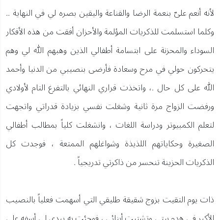
لأنه أنعم علىّ بنعمة الرضا والقناعة واليقين بصره لي في النهاية ..
وكلما استسلمت للذكريات المؤلمة والأحزان أفقت من هذه الأفكار
السوداء والمحزنة على ابتسامة أطفالي الذين وهبهم الله لي وهم
يتحركون حولي في مرح وسعادة فأرضى بنصيبي من الدنيا وأحمد
الله على كل حال .، واتخذت قراري النهائي بالتفرغ التام لأولادي
ورفضت الزواج مرة ثانية وشغلت نفسي بزيادة قدراتي واتجهت
لتعلم الكمبيوتر ودراسة اللغات ، وانشغلت كلياً بمطالب أطفالي
الصغيرة وحكاياتهم اللذيذة وشواغلهم الممتعة ، فوجدت كل
الذكريات الحزينة تنحسر من ذاكرتي تدريجياً .
ذات يوم التقيت بزوج شقيقة طليقي التي أسهمت فعلياً بالنصيب
الأكبر في هدم بيتي وتشتيت أبنائي ، فوجئت به يبدي لي أسفه على