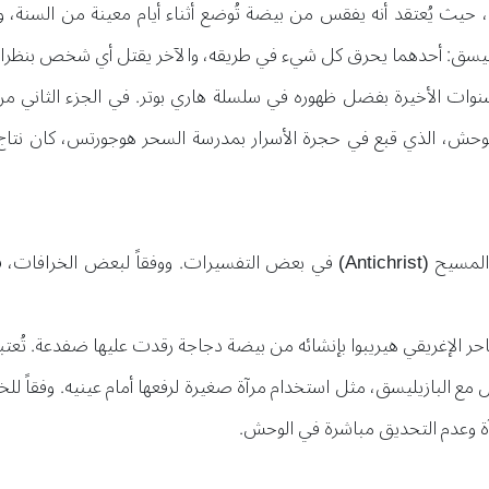
ق، حيث يُعتقد أنه يفقس من بيضة تُوضع أثناء أيام معينة من السنة،
زيليسق: أحدهما يحرق كل شيء في طريقه، والآخر يقتل أي شخص بنظرات
وات الأخيرة بفضل ظهوره في سلسلة هاري بوتر. في الجزء الثاني من 
 الوحش، الذي قبع في حجرة الأسرار بمدرسة السحر هوجورتس، كان نتا
يمثل البازيليسق أيضاً رمزاً للشيطان أو عدو المسيح (Antichrist) في بعض التف
احر الإغريقي هيريبوا بإنشائه من بيضة دجاجة رقدت عليها ضفدعة. تُعتبر
لبازيليسق، مثل استخدام مرآة صغيرة لرفعها أمام عينيه. وفقاً للخر
ة وعدم التحديق مباشرة في الوحش.