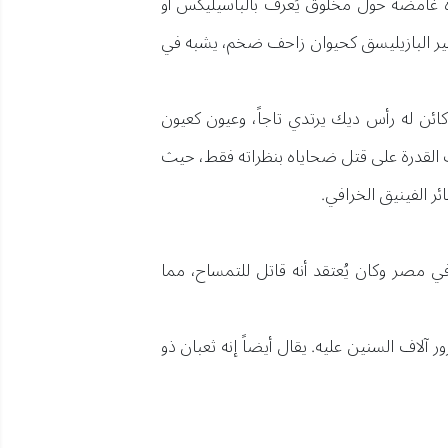
ة غامضة حول مخلوق يُعرف بالباسيليكس أو
أساطير البازيليسق كحيوان زاحف ضخم، يشبه في
 كائن له رأس ديك يرتدي تاجاً، وعيون كعيون
ك القدرة على قتل ضحاياه بنظراته فقط، حيث
ئر الفينيق الخرافي.
 في مصر وكان يُعتقد أنه قاتل للتمساح، مما
 آلاف السنين عليه. يقال أيضاً إنه ثعبان ذو