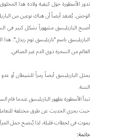
تدور الأسطورة حول كيفية ولادة هذا المخلو
الوحش. يُعتقد أيضاً أن هناك نوعين من البا
أصبح البازيليسق مشهوراً بشكل كبير في السن
البازيليسق باسم "بازيليسق توم ريدل". هذا
العالم من السحرة ذوي الدم غير الصافي.
النتنة.
تبدأ الأسطورة بظهور البازيليسق عندما قام الس
حيث يجري الحديث عن طرق مختلفة للتعامل مع ا
يموت في لحظات قليلة، لذا يُنصح حمل المرآ
خاتمة: