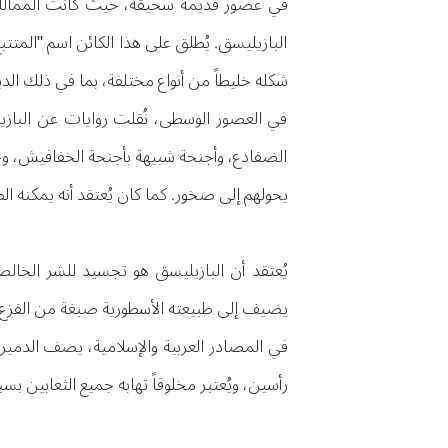
في عصور قديمة سحيقة، حيث كانت الممالك ا
البازيليسق. يُطلق على هذا الكائن اسم "المتت
شكله خليطاً من أنواع مختلفة، بما في ذلك الدي
في العصور الوسطى، نُقلت روايات عن البازيلي
الضفادع، وأجنحة شبيهة بأجنحة الخفافيش، وج
يحولهم إلى صخور. كما كان يُعتقد أنه يمكنه الط
يُعتقد أن البازيليسق هو تجسيد للشر الخالص،
يضيف إلى طبيعته الأسطورية صبغة من الفزع 
في المصادر العربية والإسلامية، يصف الدميري 
رأسين، ويُعتبر مخلوقاً تهابه جميع الثعابين ب