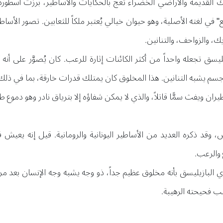
لقديمة والأراضي الخضراء تعج بالحكايات والأساطير، برزت أسطور
بع" في لغته الأصلية، وهو حيوان خيالي يُعتبر ملكاً للثعابين. تصور ال
ك، والزواحف، والتنانين.
سق تجعله واحداً من أكثر الكائنات إثارة للرعب. كان يُصوَّر على أنه
سم يشبه التنانين. هذا المخلوق كان يمتلك قدرات خارقة، بما في ذل
يران ويفث سمًّا قاتلاً، والذي لا يمكن شفاؤه إلا بترياق نادر وهو دموع طا
 وقد ذكره العديد من الأساطير اليونانية والرومانية. قيل إنه يعيش
والرعب.
البازيليسق بأنه مخلوق عظيم جداً، ذو وجه يشبه وجه الإنسان بعد مرور
سبب فحيحته الرهيبة.