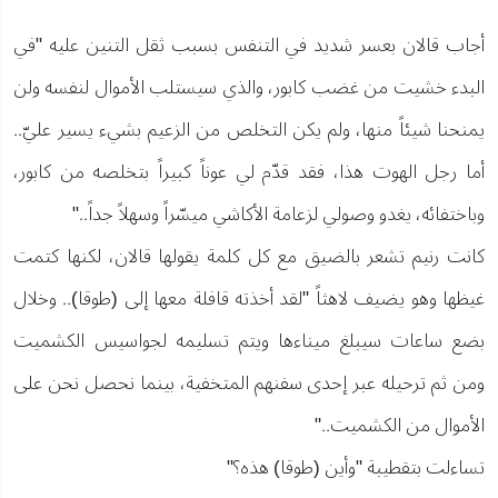
أجاب قالان بعسر شديد في التنفس بسبب ثقل التنين عليه "في
البدء خشيت من غضب كابور، والذي سيستلب الأموال لنفسه ولن
يمنحنا شيئاً منها، ولم يكن التخلص من الزعيم بشيء يسير عليّ..
أما رجل الهوت هذا، فقد قدّم لي عوناً كبيراً بتخلصه من كابور،
وباختفائه، يغدو وصولي لزعامة الأكاشي ميسّراً وسهلاً جداً.."
كانت رنيم تشعر بالضيق مع كل كلمة يقولها قالان، لكنها كتمت
غيظها وهو يضيف لاهثاً "لقد أخذته قافلة معها إلى (طوقا).. وخلال
بضع ساعات سيبلغ ميناءها ويتم تسليمه لجواسيس الكشميت
ومن ثم ترحيله عبر إحدى سفنهم المتخفية، بينما نحصل نحن على
الأموال من الكشميت.."
تساءلت بتقطيبة "وأين (طوقا) هذه؟"