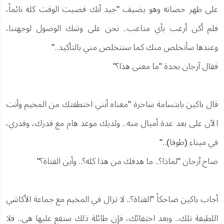
على ظهر حصانه وهو يضيف "جيد أنك قضيت الوقت كله نائماً،
فلم أكن أرغب بأي متاعب.. نحن على وشك الوصول لوجهتنا،
وعندها سأتخلص منك كما ستتخلص مني بالتأكيد.."
فقال آرجان بحدة "ما معنى هذا؟"
قال باكين بابتسامة ساخرة "معناه أنني اختطفتك من المخيم وأنت
الآن على بعد عدة أميال منه.. ولديك موعد هام مع قدرك، وقدري،
في ميناء (طوقا).."
صاح آرجان "لماذا؟.. ما هدفك من هذا كله؟.. وأين الفتاة؟"
أجاب باكين ضاحكاً "الفتاة؟.. لا تزال في المخيم مع جماعة الأكاشي
اللطيفة تلك.. وبعد اختفائك، فإن طائلة ذلك ستقع عليها هي.. فلا