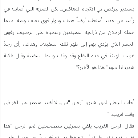
يستدير ليركض في الاتجاه المعاكس.. لكن الضربة التي أصابته في
رأسه من جديد أسقطته أرضاً بعنف ودوار قوي يغلف وعيه، بينما
حمله الرجلان من ذراعيه المقيدتين وسحباه على الرصيف وفوق
الجسر الذي يؤدي بهم إلى ظهر تلك السفينة.. وهناك، رأى رجلاً
غريب الهيئة في هذه البقاع وقد وقف وسط السفينة وقال بلكنة
شديدة السوء "أهذا هو الأخير؟"
أجاب الرجل الذي اشترى آرجان "بلى.. لا أظننا سنعثر على آخر في
وقت قريب.."
فقال الرجل الغريب يلقي بصرتين متضخمتين نحو الرجل "هذا
نظير خدماتك.. عليك أن تحتفظ بما تعرفه سراً، وسنعود للتعامل