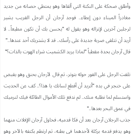
وأطلق ضحكة على النكتة التي ألقاها وهو يمتطي حصانه من جديد
مغادراً الميناء دون إبطاء.. فوجد آرجان أن الرجل القريب يشير
لرجلين آخرين لإنزاله وهو يقول له "يحسن بك أن تكون مطيعاً.. لا
أريد أن تتلقى ضربة جديدة على رأسك.. قد لا يشتريك أحد عندها.."
قال آرجان بحدة مقطباً "لماذا يريد الكشميت شراء الهوت بالذات؟"
تلفت الرجل على الفور حوله بتوتر، ثم قال لآرجان بحنق وهو يقبض
على خنجر في يده "أتريد أن أقطع لسانك يا هذا؟.. كف عن الحديث
واستسلم لما نطلبه منك.. لم ندفع تلك الأموال الطائلة فيك لنرميك
في عمق البحر بعدها.."
جذب الرجلان آرجان بعد أن فكا قدميه، فحاول آرجان الإفلات منهما
وهو يدفع قدمه بركلة لأحدهما في بطنه، ثم ارتطم بكتفه بالآخر وهو