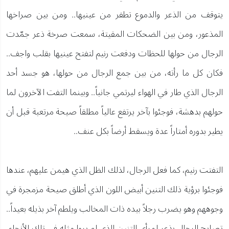
يتوقف من الذعر والدموع تطفر من عينيها.. ومن بين صراخها
المذعور، ومن بين الضحكات المقيتة، سمعت صرخة ذعر جمّدت
الرجال من حولها للحظات ودفعت رنيم لتفتح عينيها بقلب واجف..
فكان كل ما رأته، من بين جمع الرجال من حولها، هو جسد أحد
الرجال الذي طار في الهواء ليرتمي جانباً.. وبينما التفت الآخرون لما
حولهم بدهشة، فوجئوا بآخر يرتفع عالياً مطلقاً صيحة مرتعبة قبل أن
يطير بدوره أمتاراً عدة ويسقط أرضاً بكل عنف..
التفتت رنيم، كما فعل الرجال، لذلك الظل الذي هيمن عليهم، عندها
فوجئوا برؤية ذلك التنين أبيض اللون الذي أطلق صيحة مزمجرة في
وجوههم وهو يضرب رجلاً بيده ذات المخالب ويلطم آخر بذيله بعيداً..
تصايح الرجال بذعر لمرأى التنين الذي لم يروا مثله في تلك الأنحاء،