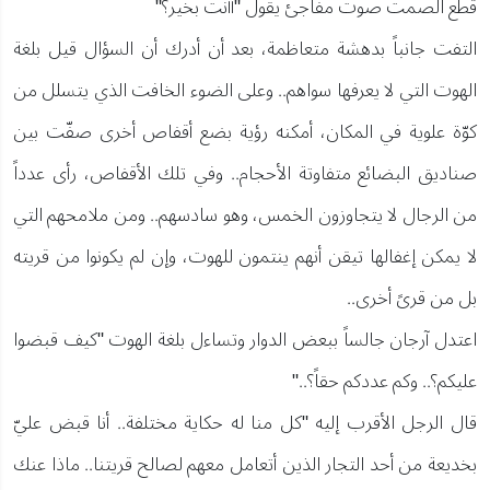
قطع الصمت صوت مفاجئ يقول "أأنت بخير؟"
التفت جانباً بدهشة متعاظمة، بعد أن أدرك أن السؤال قيل بلغة
الهوت التي لا يعرفها سواهم.. وعلى الضوء الخافت الذي يتسلل من
كوّة علوية في المكان، أمكنه رؤية بضع أقفاص أخرى صفّت بين
صناديق البضائع متفاوتة الأحجام.. وفي تلك الأقفاص، رأى عدداً
من الرجال لا يتجاوزون الخمس، وهو سادسهم.. ومن ملامحهم التي
لا يمكن إغفالها تيقن أنهم ينتمون للهوت، وإن لم يكونوا من قريته
بل من قرىً أخرى..
اعتدل آرجان جالساً ببعض الدوار وتساءل بلغة الهوت "كيف قبضوا
عليكم؟.. وكم عددكم حقاً؟.."
قال الرجل الأقرب إليه "كل منا له حكاية مختلفة.. أنا قبض عليّ
بخديعة من أحد التجار الذين أتعامل معهم لصالح قريتنا.. ماذا عنك