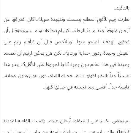
بالتأكيد..
نظرت رنيم للأفق المظلم بصمت وتنهيدة طويلة.. كان افتراقها عن
آرجان متوقعاً منذ بداية الرحلة.. لكن لم تتوقعه بهذه السرعة وقبل أن
تحقق الهدف المرجو منها.. وبالأخص قبل أن تتأقلم رنيم على
العيش وحيدة ودون حماية ورعاية.. لكن هل يمكن لرنيم أن تصمد
وحيدة في هذا العالم دون وجود كاجا لجوارها على الأقل؟.. يبدو هذا
عسيراً جداً بالنظر لكونها فتاة.. فحياة الفتاة، دون عون ودون حماية،
قاسية جداً.. أقسى مما تخيلته في حياتها كلها..
لم يمضِ الكثير على استيقاظ آرجان عندما وصلت القافلة لمدينة
(طوقا)، والتي اتسعت على مساحة واسعة من جانب السهول التي