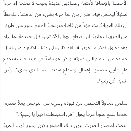
الأحصنة بالإضافة لأمتعة وصناديق عديدة بحيث لا تمنحه إلا جزءاً
ضئيلاً ليجلس فيه.. نظر آرجان لما حوله بشيء من الدهشة، ملاحظاً
أن تلك العربة كانت جزءاً من قافلة متوسطة الحجم تسير على طريق
من الطرق التجارية التي تقطع سهول الأكاشي.. ظل بصدمة لما يراه
وهو يحاول تذكر ما جرى له.. لقد كان على وشك الانتهاء من غسل
جسده من الدماء التي غمرته، والآن هو مقيدٌ في عربة خشبية بجذعٍ
عارٍ ورأسٍ مضمدٍ بإهمال وصداعٍ شديد.. فما الذي جرى؟.. وأين
رنيم؟.. أين رنيم؟..
تململ محاولاً التخلص من قيوده وشيء من التوجس يملأ صدره،
عندما سمع صوتاً مرحاً يقول "هل استيقظت أخيراً يا زعيم؟.."
التفت لمصدر الصوت ليرى ذلك المدعو باكين يسير قرب العربة