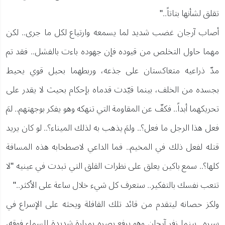
تقلق لشأنها بتاتاً.."
أصاب آرجان غضب شديد لما يسمعه وارتياع لكل ما جرى.. لكن
مهما حاول التخلص من قيوده فإن جهوده باءت بالفشل.. فقد تم
مدّ ذراعيه متعاكستان على جذعه، وربطهما بحبل قوي يحيط
بجسده من الخلف، بينما قيّدت قدماه بإحكام بحيث لا يقدر على
تحريكهما أبداً.. فكفّ عن المقاومة التي تنهكه وهو يفكر بوجهتهم.. لمَ
فعل هذا الرجل ما فعل؟.. ولمَ يذهب به لذلك الميناء؟.. لو كان يريد
قتله لفعل ذلك في المخيم.. فما الداعي لاصطحابه هذه المسافة
كلها؟.. سمع باكين يعلق على نظرات القلق التي تبدت في عينيه "لا
تتعب نفسك بالتفكير.. ستعرف كل شيء خلال ساعة على الأكثر.."
ولكز حصانه ليتقدم من قائد تلك القافلة ويحثه على الإسراع في
سيره.. بينما زفر آرجان وهو يرفع بصره بمرارة شديدة للسماء فوقه،