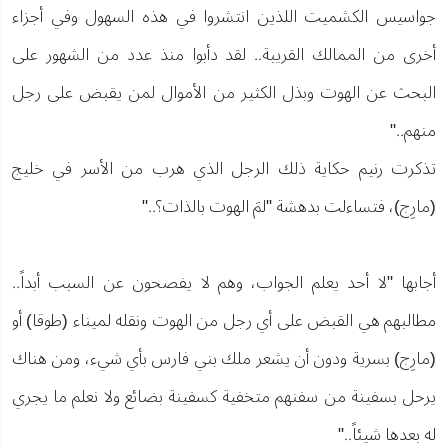
جواسيس الكشميت اللذين انتشروا في هذه السهول وفي أجزاء
أخرى من الممالك القريبة.. لقد دأبوا منذ عدد من الشهور على
البحث عن الهوت وبذل الكثير من الأموال لمن يقبض على رجل
منهم.."
تذكرت رنيم حكاية ذلك الرجل الذي هرب من الأسر في خليج
(مارِج)، فتساءلت بدهشة "لمَ الهوت بالذات؟.."
أجابها "لا أحد يعلم الجواب، وهم لا يفصحون عن السبب أبداً..
مطالبهم هي القبض على أي رجل من الهوت ونقله لميناء (طوقا) أو
(مارِج) بسرية ودون أن يشعر ملك بني فارس بأي شيء، ومن هناك
يرحل بسفينة من سفنهم متخفية كسفينة بضائع ولا نعلم ما يجري
له بعدها شيئاً.."