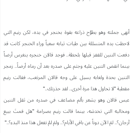
أنهى جملته وهو يطوّح ذراعه بقوة بخنجر في يده، لكن رنيم التي
لاحظت يده المتسللة بين طيات ثيابه سعياً وراء الخنجر كانت قد
دفعت التنين للقفز قبلها بلحظة.. فوجد قالان خنجره ينغرس أرضاً
بينما انقض التنين عليه وجثم على صدره بعد أن رماه أرضاً.. زمجر
التنين بحدة ولعابه يسيل على وجه قالان المرتعب، فقالت رنيم
مقطبة "لا تحاول هذا مرة أخرى.. لقد حذرتك.."
عبس قالان وهو يشعر بألم مضاعف في صدره من ثقل التنين
ومخالبه التي تخدشه، بينما قالت رنيم بصرامة "هل قمتَ ببيع
آرجان؟.. لمَ الآن دوناً عن باقي الأيام؟.. ولمَ لمْ تفعل هذا منذ البدء؟.."