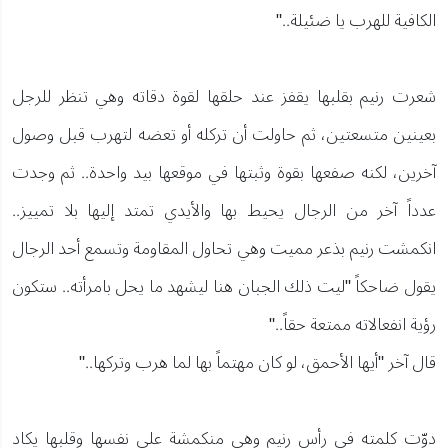
الكافية للهرب يا ضئيلة.."
شعرت رنيم بقلبها يقفز عند حلقها لقوة دقاته وهي تنظر للرجل
بعينين متسعتين، ثم حاولت أن تركله أو تعضه لتهرب قبل وصول
آخرين، لكنه صفعها بقوة وثبتها في موقعها بيد واحدة.. ثم وجدت
عدداً آخر من الرجال يحيط بها والأيدي تمتد إليها بلا تمييز..
انكمشت رنيم بذعر مميت وهي تحاول المقاومة وتسمع أحد الرجال
يقول ضاحكاً "ليت ذلك الجبان هنا ليشهد ما يحل بامرأته.. ستكون
رؤية انفعالاته ممتعة حقاً.."
قال آخر "أيها الأحمق، لو كان مهتماً بها لما هرب وتركها.."
دوّت كلمته في رأس رنيم وهي منكمشة على نفسها وقلبها يكاد