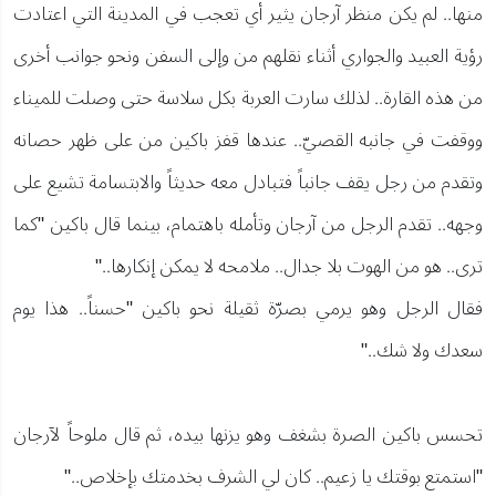
منها.. لم يكن منظر آرجان يثير أي تعجب في المدينة التي اعتادت
رؤية العبيد والجواري أثناء نقلهم من وإلى السفن ونحو جوانب أخرى
من هذه القارة.. لذلك سارت العربة بكل سلاسة حتى وصلت للميناء
ووقفت في جانبه القصيّ.. عندها قفز باكين من على ظهر حصانه
وتقدم من رجل يقف جانباً فتبادل معه حديثاً والابتسامة تشيع على
وجهه.. تقدم الرجل من آرجان وتأمله باهتمام، بينما قال باكين "كما
ترى.. هو من الهوت بلا جدال.. ملامحه لا يمكن إنكارها.."
فقال الرجل وهو يرمي بصرّة ثقيلة نحو باكين "حسناً.. هذا يوم
سعدك ولا شك.."
تحسس باكين الصرة بشغف وهو يزنها بيده، ثم قال ملوحاً لآرجان
"استمتع بوقتك يا زعيم.. كان لي الشرف بخدمتك بإخلاص.."