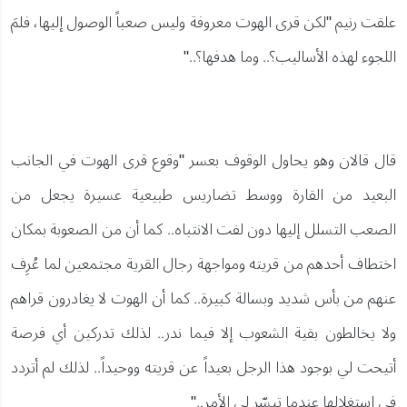
علقت رنيم "لكن قرى الهوت معروفة وليس صعباً الوصول إليها، فلمَ
اللجوء لهذه الأساليب؟.. وما هدفها؟.."
قال قالان وهو يحاول الوقوف بعسر "وقوع قرى الهوت في الجانب
البعيد من القارة ووسط تضاريس طبيعية عسيرة يجعل من
الصعب التسلل إليها دون لفت الانتباه.. كما أن من الصعوبة بمكان
اختطاف أحدهم من قريته ومواجهة رجال القرية مجتمعين لما عُرِف
عنهم من بأس شديد وبسالة كبيرة.. كما أن الهوت لا يغادرون قراهم
ولا يخالطون بقية الشعوب إلا فيما ندر.. لذلك تدركين أي فرصة
أتيحت لي بوجود هذا الرجل بعيداً عن قريته ووحيداً.. لذلك لم أتردد
في استغلالها عندما تيسّر لي الأمر.."