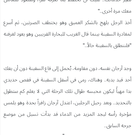
معك مرة أخرى.."
أخذ الرجل يلهج بالشكر العميق وهو يختطف الصرتين، ثم أسرع
لمغادرة السفينة بينما قال الغريب للبحارة القريبين وهو يعود لغرفته
"فلننطلق بالسفينة حالاً.."
وجد آرجان نفسه، دون مقاومة، يُحمل إلى قاع السفينة دون أن يفك
أحد قيد يديه.. وهناك، رمي في أسفل السفينة في قفص حديدي
بدا مهيأً ليكون محبسه طوال تلك الرحلة التي لا يعلم كم ستطول
بالتحديد.. وبعد رحيل الرجلين، اعتدل آرجان زافراً بحدة وهو يلمس
مؤخرة رأسه ليجد المزيد من الدماء قد بدأت تسيل من موضع
جرحه السابق..