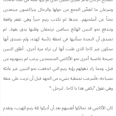
وسرعان ما انفضّ الجمع من حولها والرجال يتراكضون مبتعدين
بحثاً عن أسلحتهم.. عندها لم تكذب رنيم خبراً وهي تقفز واقفة
وتندفع نحو التنين الهائج بساقين ترتجفان وقلبها يدق بقوة.. لم
تصدق أن النجدة ستأتيها في لحظة يائسة كهذه، ولم تصدق أنها
ستكون عبر كاجا الذي ظنت أنها لن تراه مرة أخرى.. أطلق التنين
صيحة غاضبة أخرى نحو الأكاشي المتجمدين برعب لم يشهدوه من
قبل، ومما زاد ذهولهم رؤية رنيم التي اندفعت نحو التنين غير عابئة
بصياحه، فأسرعت تمتطيه بشيء من الجهد قبل أن تربت على عنقه
وهي تقول "يكفي هذا يا كاجا.. لنرحل.."
كان الأكاشي قد تمالكوا أنفسهم بعد أن أدركوا نيّة رنيم للهرب، وتقدم