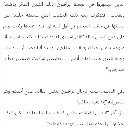
الذين تجمهروا في الوسط يراقبون ذلك التنين الطائر بدهشة
وتعجب.. فتذكرت رنيم ذلك الحديث الذي سمعته خلسة من
مخبئها في جانب المخيّم في أول ليلة لها فيه.. عندها ربّتت رنيم
على عنق التنين قائلة "بقدر سروري لعودتك حيّاً يا كاجا، بقدر ما أنا
متوجسة من اختفاء رفيقك المفاجئ.. ويبدو أننا يجب أن نتصرف
وحدنا للعثور عليه.. لذلك أتمنى أن تطيعني لو كنت تفهمني حقاً يا
صديقي.."
وفي المخيم، حيث الرجال يراقبون التنين الطائر، صاح أحدهم وهو
يشير إليه "إنه يعود.. حاذروا.."
قال آخر "لابد أن الفتاة ستحاول الانتقام منا لما فعلناه.. لكن، كيف
يمكنها أن تتحكم بهذا التنين بهذه الطريقة؟"