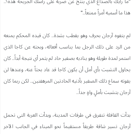
"ما رأيك بالصداع الذي ينتج عن ضربة على رأسك الجريحة هذه؟..
هذا ما أسميه أمراً ممتعاً.."
لم يتفوه آرجان بحرف وهو يقطب بشدة.. كان قيده المحكم يمنعه
من الرد على ذلك الرجل بما يناسب أفعاله، وبحثه عن كاجا الذي
استمر لمدة طويلة وهو يناديه بصفير حاد لم يثمر أي نتيجة أبداً.. كان
يحاول التشبث بأي أمل أن يكون كاجا قد عاد بحثاً عنه، وعندها لن
يفوته سماع ذلك الصفير بأذنيه الحادتين المرهفتين.. لكن ربما كان
آرجان يتشبث بأملٍ واهٍ جداً..
بدأت القافلة تتفرق في طرقات المدينة، وبدأت العربة التي تحمل
آرجان تسير شاقة طريقاً مستقيماً نحو الميناء في الجانب الآخر