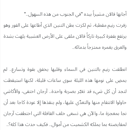
أجابها قالان مشيراً بيده "في الجنوب من هذه السهول.."
زفرت رنيم مقطبة، ثم لكزت بطن التنين الذي أطاعها على الفور وهو
يرتفع بقفزة كبيرة تاركاً قالان ملقى على الأرض العشبية يلهث بشدة
والعرق يغمره ممتزجاً بدمائه..
انطلقت رنيم بالتنين في السماء وقلبها يخفق بقوة وتسارع.. لم
يمضِ على نومها هذه الليلة سوى ساعات قليلة، لكنها استيقظت
لتجد أن كل شيء قد تغيّر بضربة واحدة.. آرجان اختفى، والأكاشي
حاولوا الانتقام منها والتعدّي عليها، ولم ينقذها إلا عودة كاجا بعد أن
نجا بمعجزة ما، والآن هي تسعى خلف القافلة التي اختطفت آرجان
لمقايضته بما يملكه الكشميت من أموال.. فكيف حدث هذا كله؟..