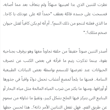
نظرت للتنين الذي بدا لعينيها منهكاً ولم يتعافَ بعد مما أصابه،
فمسحت على جسده قائلة بعطف "حمداً لله على عودتك يا كاجا..
ما الذي فعلته لتنجو من ذلك السم؟.. أم أنه لم يكن كافياً لقتل حيوان
ضخم مثلك؟.."
أصدر التنين صوتاً خفيفاً من حلقه تجاوباً معها وهو يرفرف بجناحيه
بقوة، بينما تذكرت رنيم ما قرأته في بعض الكتب عن تصرف
الحيوانات عند تعرضها للتسمم بواسطة بعض النباتات الطبيعية
السامة.. فمنها ما يلجأ لمضغ أعشاب تحمل دواءً واقياً في جذورها
أو أوراقها، ومنها ما يكثر من شرب المياه المالحة مثل مياه البحار أو
الينابيع التي يتركز فيها الملح بشكل كبير، وتقيؤ ما تناوله من سموم
عن طريق الفم.. فهل تفعل التنانين الأمر ذاته؟.. هذا لحسن حظها