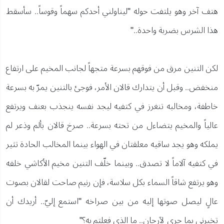
هتف آخر وهو يلتفت حوله "ليناولني أحدكم سهماً وقوساً.. سأسقط
هذا الشرس بضربة واحدة.."
لكن التنين مرق من فوقهم بسرعة متجهاً لجانب المخيم على ارتفاع
منخفض.. وقبل أن يتدارك قالان الأمر، فوجئ بالتنين يمرّ به بسرعة
خاطفة، ومخالبه تنغرز في كتفيه ليجد نفسه ينجذب بعنف ويرتفع
عالياً والمخيم يتضاءل من تحته بسرعة.. صرخ قالان بألم وذعر لم
يملكه وهو يجد ساقيه معلقتان في الهواء بينما المخالب الحادة تثير
في كتفيه آلاماً لا تصدق.. وبينما خلّف التنين مخيم الأكاشي خلفه
وهو يرتفع شاقاً السماء بكل سلاسة، فإن رنيم صاحت لقالان بصوت
عالٍ ليصل صوتها إليه من بين صراخه "استمع إليّ.. أريدك أن
تخبرني بما جرى لآرجان.. ما الذي فعلتم به؟"