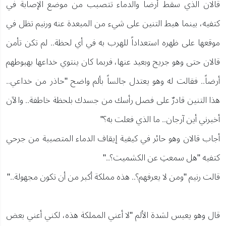
قالان الذي سقط أرضاً والدماء تتصبب من موضع الإصابة في
كتفيه، بينما هبط التنين على شيء من المبعدة عنه ورنيم تظل في
موقعها على ظهره استعداداً للهرب به في أي لحظة.. لم تكن تأمن
قالان حتى وهو جريح وبعيد عنها، فربما كان ينتوي خداعها بهبوطهم
أرضاً.. فقالت له وهو يعتدل جالساً بألم واضح "حاذر من خداعي..
هذا التنين قادرٌ على فصل رأسك من جسدك بلحظة خاطفة.. والآن
أخبرني أين آرجان.. ما الذي فعلت به؟"
أجاب قالان وهو حائر في كيفية إيقاف الدماء المتصببة من جرحي
كتفيه "هل سمعتِ عن الكشميت؟.."
قالت رنيم "ومن لا يعرفهم؟.. هذه مملكة أكبر من أن تكون مجهولة.."
قال وهو يعبس لشدة الألم "لا أعني المملكة هذه، لكني أعني بعض