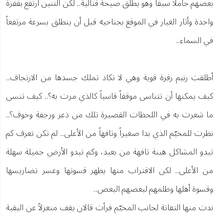
بعضهم حاملاً سيفاً وهو يطلق صيحة قتالية.. لكن التنين ارتفع بقفزة
واحدة وأثار الغبار في الموقع بجناحيه قبل أن ينطلق بسرعة مرتفعاً
في السماء..
أطلقت رنيم زفرة قوية وهي لا تكاد تملك جسدها من الارتجاف..
كيف يمكنها أن تتناسى موقفاً قاسياً كالذي مرت به؟.. كيف تنسى
ما شعرت به في اللحظات القصيرة تلك من ذعر ورجفة وخوف؟..
نظرت للمخيّم الذي بدا صغيراً وتافهاً من الأعلى.. لم تكن تعرف كم
تبدو المشاكل هينة تافهة من بعيد، وكم تبدو الأرض جميلة سهلة
من الأعلى.. لكن الاقتراب منها يظهر قسوتها وعسر تضاريسها
وقسوة أهلها وظلمهم لبعضهم البعض..
ندت منها التفاتة لجانب المخيّم فرأت قالان يقف منعزلاً عن البقية