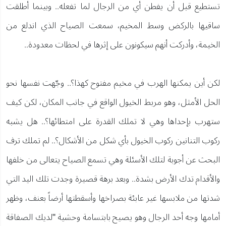
تستطيع قبل أن يفطن أي من الرجال لما تفعله.. وبينما أطلقت
ساقيها بالركض وسط المخيم، سمعت الصياح الذي اندلع من
الخيمة، وأدركت أنهم سيكونون على إثرها في لحظات معدودة..
لكن أين يمكنها الهرب في مخيم مفتوح كهذا؟.. وجّهت نفسها نحو
الحل الأمثل، وهو مربط الخيول الواقع في جانب المكان، لكن كيف
ستهرب بإحداها وهي لا تملك القدرة على امتطائها؟.. هل يشبه
ركوب التنانين ركوب الخيول بأي شكل من الأشكال؟.. لم تملك ترف
البحث عن أجوبة لتلك الأسئلة وهي تسمع الصياح يتعالى من خلفها
والأقدام تدك الأرض بشدة.. وبعد برهة قصيرة وجدت تلك اليد التي
شدتها من ملابسها غير عابئة بصراخها وأسقطتها أرضاً بعنف، وظهر
أمامها وجه أحد الرجال وهو يصيح بابتسامة وحشية "لديك الصفاقة