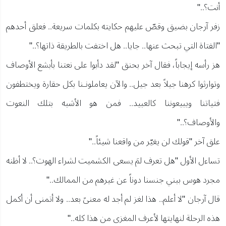
أنت؟.."
زفر آرجان بضيق وقصّ عليهم حكايته بكلمات سريعة.. فعلق أحدهم
"الفتاة التي تبحث عنها.. جايا.. هل اختفت بالطريقة ذاتها؟.."
هز رأسه إيجاباً، فقال آخر بحنق "لقد دأبوا على نعتنا بأبشع الأوصاف
وتوارثوا كرهنا جيلاً بعد جيل.. والآن يعاملونـنا بكل حقارة ويختطفون
فتياتنا ويبيعوننا كالعبيد.. فمن هو الأشبه بتلك النعوت
والأوصاف؟.."
علق آخر "قولك لن يغيّر من واقعنا شيئاً.."
تساءل الأول "هل تعرف لمَ يسعى الكشميت لشراء الهوت؟.. لا أظنه
مجرد هوس ببني جنسنا دوناً عن غيرهم من الممالك.."
قال آرجان "لا أعلم.. هذا لغز لم أجد له معنىً بعد.. ولا أتمنى أن أكمل
هذه الرحلة لنهايتها لأعرف المغزى من هذا كله.."