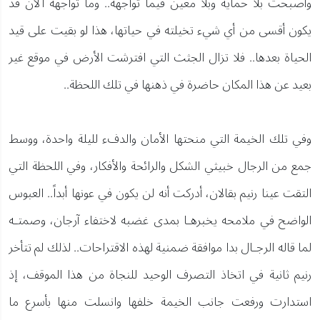
وأصبحت بلا حماية وبلا معين فيما تواجهه.. وما تواجهه الآن قد
يكون أقسى من أي شيء تخيلته في حياتها، هذا لو بقيت على قيد
الحياة بعدها.. فلا تزال الجثث التي افترشت الأرض في موقع غير
بعيد عن هذا المكان حاضرة في ذهنها في تلك اللحظة..
وفي تلك الخيمة التي منحتها الأمان والدفء لليلة واحدة، ووسط
جمع من الرجال خبيثي الشكل والرائحة والأفكار، وفي اللحظة التي
التقت عينا رنيم بقالان، أدركت أنه لن يكون في عونها أبداً.. العبوس
الواضح في ملامحه يخبرهـا بمدى غضبه لاختفاء آرجان، وصمتـه
لما قاله الرجـال بدا موافقة ضمنية لهذه الاقتراحات.. لذلك لم تتأخر
رنيم ثانية في اتخاذ التصرف الوحيد للنجاة من هذا الموقف، إذ
استدارت ورفعت جانب الخيمة خلفها وانسلت منها بأسرع ما