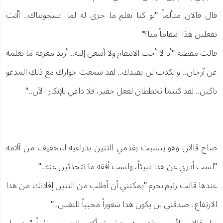
قال قالان متألماً "لو كنا نعلم ما جرى له لما استجوبناك.. أأنت
تفعلين هذا انتقاماً منا؟"
قالت مقطبة "أنا لا أحب الانتقام ولا أسعى إليه.. أريد معرفة ما تعلمه
عن آرجان.. والكذب لن يفيدك.. لقد سمعت حوارك مع ذلك المدعو
باكين.. لقد كنتما تخططان لفعل حقير، فلا داعي للإنكار الآن.."
صاح قالان وهو يتشبث بقدمي التنين بذراعيه للتخفيف من آلامه
"لست أدري عن هذا شيئاً، ولست أفقه ما تتحدثين عنه.."
عندها قالت رنيم بحزم "يمكنني أن أطلب من التنين إفلاتك من هذا
الارتفاع.. صدقني لن يكون هذا شعوراً محبباً للنفس.."