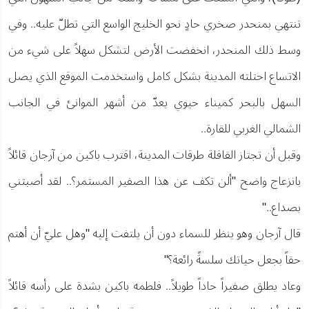
تنتهي بمنحدر صخري حادٍ نحو الخليج الواسع التي تطلّ عليه.. وفي
وسط ذلك المنحدر، انخفضت الأرض لتشكل سهلاً على شيء من
الاتساع احتلته المدينة بشكل كامل واستخدمت الموقع الذي يصل
السهل بالبحر كميناء حيوي يعدّ من أشهر الموانئ في الجانب
الشمالي الغربي للقارة..
وقبل أن تجتاز القافلة طرقات المدينة، اقترب باكين من آرجان قائلاً
بانزعاج واضح "ألن تكف عن هذا الصفير المستمر؟.. لقد أصبتني
بصداع.."
قال آرجان وهو ينظر للسماء دون أن يلتفت إليه "وهل عليّ أن أهتم
حقاً بجعل حياتك سلسةً رائعة؟"
وعاد يطلق صفيراً حاداً طويلاً.. فلطمه باكين بشدة على رأسه قائلاً