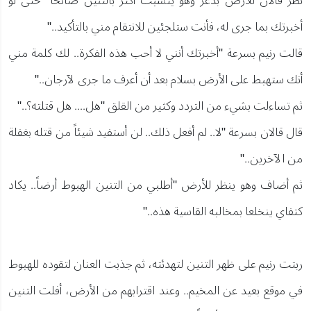
نظر قالان للأرض بذعر وهو يتشبث أكثر بالتنين صائحاً "حتى لو
أخبرتك بما جرى له، فأنت ستلجئين للانتقام مني بالتأكيد.."
قالت رنيم بسرعة "أخبرتك أنني لا أحب هذه الفكرة.. لك كلمة مني
أنك ستهبط على الأرض بسلام بعد أن أعرف ما جرى لآرجان.."
ثم تساءلت بشيء من التردد وكثير من القلق "هل.... هل قتلته؟.."
قال قالان بسرعة "لا.. لم أفعل ذلك.. لن أستفيد شيئاً من قتله بغفلة
من الآخرين.."
ثم أضاف وهو ينظر للأرض "أطلبي من التنين الهبوط أرضاً.. يكاد
كتفاي ينخلعا بمخالبه القاسية هذه.."
ربتت رنيم على ظهر التنين لتهدئته، ثم جذبت العنان لتقوده للهبوط
في موقع بعيد عن المخيم.. وعند اقترابهم من الأرض، أفلت التنين