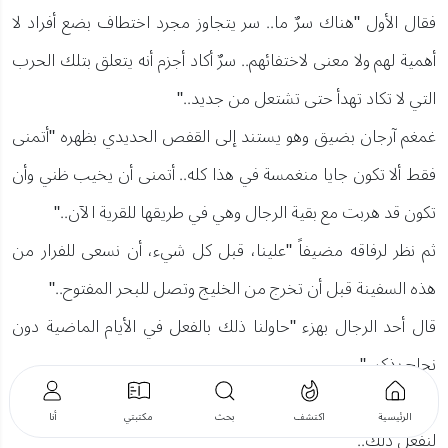
فقال الأول "هناك سرٌ ما.. سر يتجاوز مجرد اختطاف بضع أفراد لا
أهمية لهم ولا معنى لاختفائهم.. سرٌ أكاد أجزم أنه يتعلق بتلك الحرب
التي لا تكاد تهدأ حتى تشتعل من جديد.."
غمغم آرجان بضيق وهو يستند إلى القفص الحديدي بظهره "أتمنى
فقط ألا تكون جايا منغمسة في هذا كله.. أتمنى أن يخيب ظني وأن
تكون قد هربت مع بقية الرجال وهي في طريقها للقرية الآن.."
ثم نظر لرفاقه مضيفاً "علينا، قبل كل شيء، أن نسعى للفرار من
هذه السفينة قبل أن تخرج من الخليج وتصل للبحر المفتوح.."
قال أحد الرجال بهزء "حاولنا ذلك بالفعل في الأيام الماضية دون
نجاح يذكر.."
فقال آرجان بإلحاح "علينا أن نحاول مرة بعد أخر ى.. علينا أن نتضافر
الرئيسية
اكتشف
بحث
مكتبتي
أنا
لنفعل ذلك.."