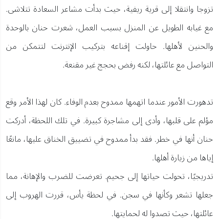
تزوجا وانتقلا إلى قرية ريفية، حيث بدأت مشاعر السعادة تتلاشى.
مع غيابه الطويل عن المنزل بسبب العمل، شعرت حنان بالوحدة
والحنين لأهلها. حاولت إقناعه بتركيب الإنترنت لتتمكن من
التواصل مع عائلتها، لكنه رفض بحجج غير مقنعة.
تدهورت الأمور عندما اتهمها ممدوح بعدم الوفاء. كان لهذا الأمر وقع
مؤلم على قلبها، وأدى إلى مشاجرة كبيرة. في تلك اللحظة، أدركت
حنان أنها في خطر. فقد بدأ ممدوح في تضييق الخناق عليها، مانعًا
إياها من زيارة أهلها.
تدريجيًا، تحولت حياتها إلى جحيم. تعرضت للضرب والإهانة، مما
جعلها تشعر وكأنها في سجن. في لحظة يأس، قررت الهروب إلى
عائلتها، حيث تصدوا له لحمايتها.