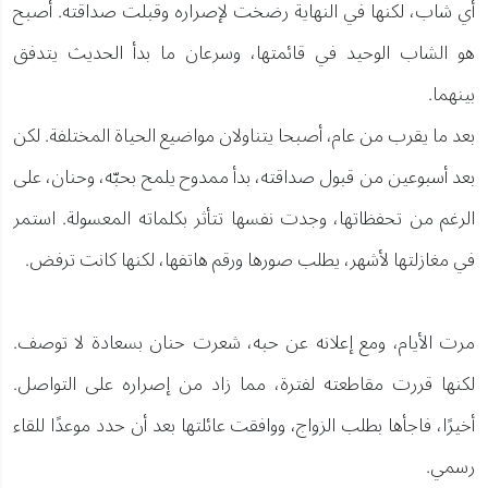
أي شاب، لكنها في النهاية رضخت لإصراره وقبلت صداقته. أصبح
هو الشاب الوحيد في قائمتها، وسرعان ما بدأ الحديث يتدفق
بينهما.
بعد ما يقرب من عام، أصبحا يتناولان مواضيع الحياة المختلفة. لكن
بعد أسبوعين من قبول صداقته، بدأ ممدوح يلمح بحبّه، وحنان، على
الرغم من تحفظاتها، وجدت نفسها تتأثر بكلماته المعسولة. استمر
في مغازلتها لأشهر، يطلب صورها ورقم هاتفها، لكنها كانت ترفض.
مرت الأيام، ومع إعلانه عن حبه، شعرت حنان بسعادة لا توصف.
لكنها قررت مقاطعته لفترة، مما زاد من إصراره على التواصل.
أخيرًا، فاجأها بطلب الزواج، ووافقت عائلتها بعد أن حدد موعدًا للقاء
رسمي.