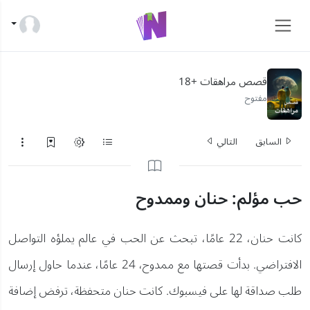
قصص مراهقات +18
مفتوح
السابق
التالي
حب مؤلم: حنان وممدوح
كانت حنان، 22 عامًا، تبحث عن الحب في عالم يملؤه التواصل
الافتراضي. بدأت قصتها مع ممدوح، 24 عامًا، عندما حاول إرسال
طلب صداقة لها على فيسبوك. كانت حنان متحفظة، ترفض إضافة