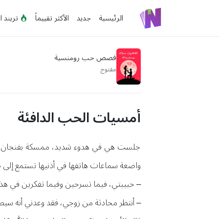
الرئيسية
جديد
الأكثر تقييماً
تريند ا
قصص حب رومنسية
مفتوح
أمسيات الحب الدافئة
جلست هي في هدوء شديد، ممسكة بفنجان القهو
واضعة سماعات هاتفها في أذنيها تستمع إلى ص
– حبيبتي، فيما تسرحين وفيما تفكرين في هذا
– أنتظر محادثة من زوجي، فقد وعدني أنه سيط