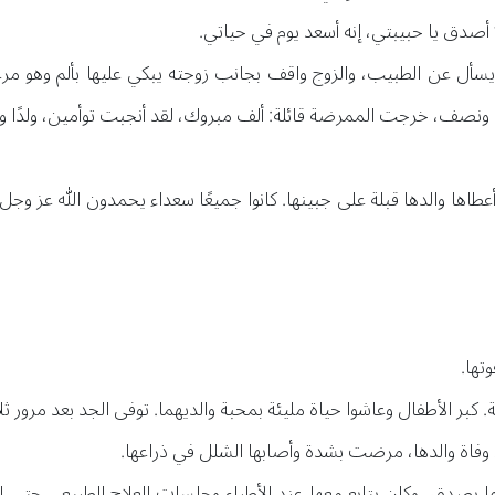
 أصدق يا حبيبتي، إنه أسعد يوم في حياتي.
 يسأل عن الطبيب، والزوج واقف بجانب زوجته يبكي عليها بألم وهو مر
ونصف، خرجت الممرضة قائلة: ألف مبروك، لقد أنجبت توأمين، ولدًا وبنت
أعطاها والدها قبلة على جبينها. كانوا جميعًا سعداء يحمدون الله عز وجل
تها.
. كبر الأطفال وعاشوا حياة مليئة بمحبة والديهما. توفى الجد بعد مرور 
عد وفاة والدها، مرضت بشدة وأصابها الشلل في ذراعها.
بها بصدق، وكان يتابع معها عند الأطباء وجلسات العلاج الطبيعي حتى