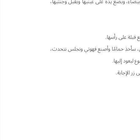
بيضاء، ويضع يده على عينيها ويقبل وجنتيها،
 قبلة على رأسها.
ليل، سأخذ حمامًا وأصنع قهوتي ونجلس نتحدث،
 ليعود إليها.
ر الإجابة.