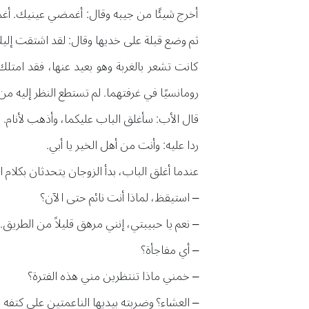
أخرج شيئًا من جيبه وقال: أغمضي عينيك. أغم
ثم وضع قبلة على خديها وقال: لقد اشتقت إليك
كانت تشعر بالغربة وهو بعيد عنها، فقد امتلك
رومانسيًا في غرفتهما. لم تستطع النظر إليه م
قال الأب: سأغلق الباب عليكما، وأذهب لأنام.
ردا عليه: وأنت من أهل الخير يا أبي.
عندما أغلق الباب، بدأ الزوجان يتحدثان بكلام 
– استيقظ، لماذا أنت نائم حتى الآن؟
– نعم يا حبيبتي، إنني مرهق قليلاً من الطريق
– أي مفاجأة؟
– خمني ماذا تنتظرين مني هذه الفترة؟
– العشاء؟ وضربته بيديها الناعمتين على كتفه 