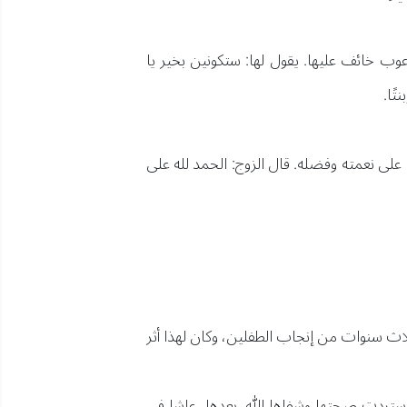
عوب خائف عليها. يقول لها: ستكونين بخير يا
ًا.
 على نعمته وفضله. قال الزوج: الحمد لله على
ثلاث سنوات من إنجاب الطفلين، وكان لهذا أثر
 استردت صحتها وشفاها الله. بعدها، عاشا في