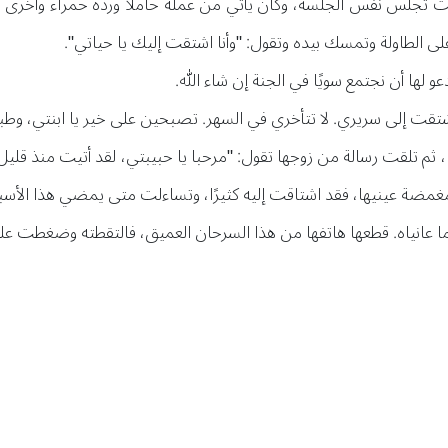
انت تجلس نفس الجلسة، وكان يأتي من عمله حاملًا وردة حمراء وأخرى 
ى الطاولة وتمسك بيده وتقول: "وأنا اشتقت إليك يا حياتي".
دعو لها أن نجتمع سويًا في الجنة إن شاء الله.
شتقت إلى سريري. لا تتأخري في السهر. تصبحين على خير يا ابنتي، وطبع
، ثم تلقت رسالة من زوجها تقول: "مرحبا يا حبيبتي، لقد أتيت منذ ق
غمضة عينيها، فقد اشتاقت إليه كثيرًا، وتساءلت متى يمضي هذا الأسبوع
انياه. قطعها هاتفها من هذا السرحان العميق، فالتقطته وضغطت على ز