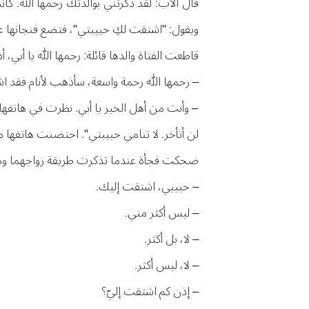
قال الأب: لقد ذكرتني بوالدتك رحمها الله. ك
ويقول: "اشتقت لكِ حبيبتي"، فتضع فنجانها عل
قاطعت الفتاة والدها قائلة: رحمها الله يا أبي، أ
– رحمها الله رحمة واسعة، سأذهب لأنام فقد ا
– وأنت من أهل الخير يا أبي. نظرت في هاتفها
لن أتأخر. لا تنامي حبيبتي". احتضنت هاتفها م
ضحكت فجأة عندما تذكرت طريقة زواجهما وما ع
– حبيبي، اشتقت إليك.
– ليس أكثر مني.
– لا، بل أكثر.
– لا، ليس أكثر.
– إذن كم اشتقت إليّ؟