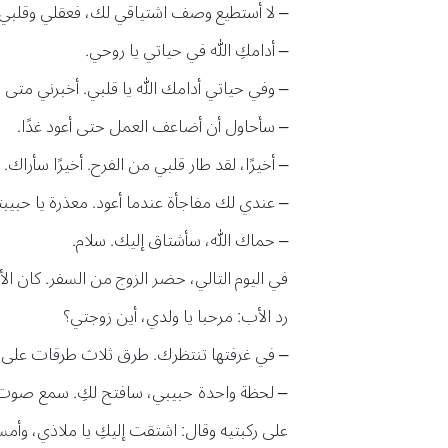
– لا أستطيع وصف اشتياقي لك، فعقلي وقلبي ورو
– أدامكِ الله في حياتي يا روحي.
– وفي حياتي أدامك الله يا قلبي. أخبرني متى 
– سأحاول أن أضاعف العمل حتى أعود غدًا.
– أخيرًا، لقد طار قلبي من الفرح. أخيرًا سأراك.
– عندي لك مفاجأة عندما أعود. معذرة يا حبيب
– حماك الله، سأشتاق إليك. سلام.
في اليوم التالي، حضر الزوج من السفر. كان ال
رد الأب: مرحبا يا ولدي، أين زوجتي؟
– في غرفتها تنتظرك. طرق ثلاث طرقات على الب
– لحظة واحدة حبيبي، سافتح لكِ. سمع صوت ا
على ركبتيه وقال: اشتقت إليكِ يا ملاذي، وأمس