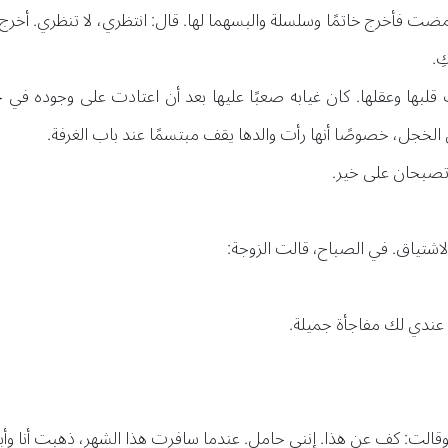
ضت فأخرج خاتمًا وسلسلة والبسهما لها. قال: انتظري، لا تنظري. أخر
ِ.
 قلبها وعقلها. كان غيابه صعبًا عليها بعد أن اعتادت على وجوده في ح
ن الخجل، خصوصًا أنها رأت والدها يقف مبتسمًا عند باب الغرفة.
 تصبحان على خير.
الاشتياق. في الصباح، قالت الزوجة:
. عندي لك مفاجأة جميلة.
وقالت: كف عن هذا. إنني حامل. عندما سافرت هذا الشهر، ذهبت أنا وأبي