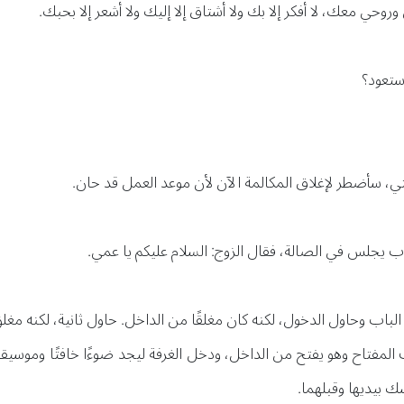
حي معك، لا أفكر إلا بك ولا أشتاق إلا إليك ولا أشعر إلا بحبك.
ستعود؟
تي، سأضطر لإغلاق المكالمة الآن لأن موعد العمل قد حان.
أب يجلس في الصالة، فقال الزوج: السلام عليكم يا عمي.
اب وحاول الدخول، لكنه كان مغلقًا من الداخل. حاول ثانية، لكنه مغل
لمفتاح وهو يفتح من الداخل، ودخل الغرفة ليجد ضوءًا خافتًا وموسيق
ك بيديها وقبلهما.