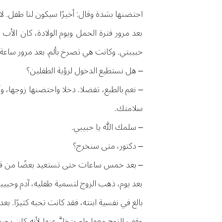
احتضنها بشدة وقال: أخيرًا سيكون لنا طفل. لا
بعد مرور فترة الحمل ويوم الولادة، كان الأب
حبيبتي. وكانت هي تصرخ بألم. بعد مرور ساعة 
– هل نستطيع الدخول لرؤية الطفلين؟
– نعم بالطبع، تفضلا. دخلا واحتضنها زوجها، و
سلامتك.
– سلمك الله يا حبيبي.
– دكتور، متى سنخرج؟
– بعد خمس ساعات حتى تستعيد بعضًا من قو
بعد يوم، ذهب الزوج لتسمية طفليه، آدم وحبيبة
بالغ في نفسية ابنته، فقد كانت تحبه كثيرًا. ب
وقف الزوج معها ولم يتخلَّ عنها لأنه كان يح