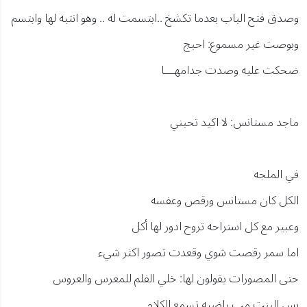
وصدق فتح الباب بعدما تكشخ ..ابتسمت له .. وهو انتبه لها وابتسم
وبوصت غير مسموع: احبج
ضحكت عليه وصدت جدامهـــا
ماجد مستانس: لا اكيد تحبني
في الملجه
الكل كان مستانس ورقص وعفسه
وعبير مع كل استراحه تروح ادور لها أكل
اما سمر رقصت شوي وقعدت تصور اكثر شيء
حتى المصورات يقولون لها: خلي الفلم للمعرس والعروس
بس البنت مب راضيه تسمع الكلام