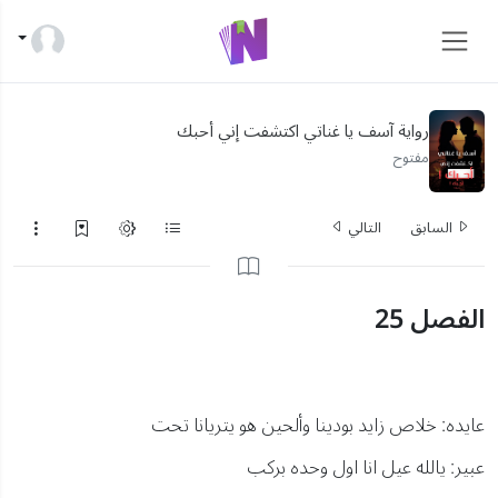
رواية آسف يا غناتي اكتشفت إني أحبك
مفتوح
السابق
التالي
الفصل 25
عايده: خلاص زايد بودينا وألحين هو يتريانا تحت
عبير: يالله عيل انا اول وحده بركب