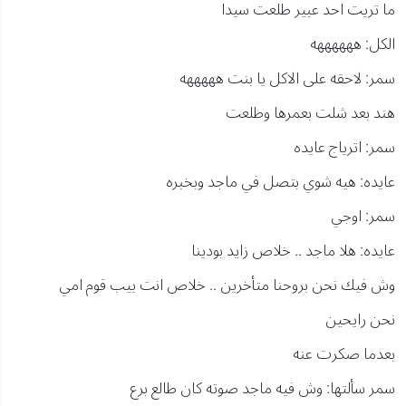
ما تريت احد عبير طلعت سيدا
الكل: ههههههه
سمر: لاحقه على الاكل يا بنت هههههه
هند بعد شلت بعمرها وطلعت
سمر: اترياج عايده
عايده: هيه شوي بتصل في ماجد وبخبره
سمر: اوجي
عايده: هلا ماجد .. خلاص زايد بودينا
وش فيك نحن بروحنا متأخرين .. خلاص انت ييب قوم امي
نحن رايحين
بعدما صكرت عنه
سمر سألتها: وش فيه ماجد صوته كان طالع برع