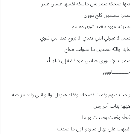
فيها ضحكه سمر بس ماسكه نفسها عشان عبير
سمر: تسلمين كلج ذووق
عبير: سموره بنقعد شوي معاهم
سمر: لا عيوني انتي قعدي انا بروح عند امي شوي
غايه: والله تقعدين نبا نسولف معاج
سمر بدلع: سوري حبايبي مره ثانيه إن شاءالله
جــــــــــاوووو
راحت عنهم وتمت تضحك وتقلد هنوفل: واااو انتي وايد مزاحيه
هههه بنات آخر زمن
فجأه وقفت وصدت وراها
انتبهت على يهال شاردوا اول ما صدت