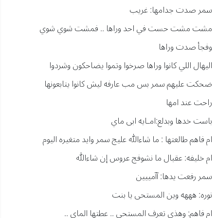
سمر صدت جدامها: غريب
مشت مشت حست في احد وراها .. فمشت شوي شوي
وفجأ صدت وراها
اليهال اللي كانوا وراها صرخوا وتموا يضاحكون وشردوا
ضحكت عليهم سمر بس مب عارفه ليش كانوا يتابعونها
راحت عند امها
باست خدها وبدلع:امـايه ابى ماي
ام فاهم طالعتها : ما شاءالله عليج سمر وايد متغيره اليوم
ام خليفه: عقبال ما نشوفج عروس إن شاءالله
سمر رفعت يدها: آآمييين
نوره: هههه وين المستحى يا بنت
ام فاهم: وهذي تعرف المستحى .. عطتها الماي ..