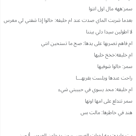
سمر:ههه مال اول انتوا
بعدما شربت الماي صدت عند ام خليفه: خالوا إذا شفتي لي معرس
لا اطولين سيدا دلي بيتنا
ام فاهم تضربها على يدها: صج ما تستحين انتي
ام خليفه:خخخ خليها
سمر: خالوا شوفيها
راحت عندها ويلست بقربهـــا
ام خليفه: محد يسوي في حبيبتي شيء
سمر تتدلع على امها اونها
هند في خاطرها: مالت بس
يت عايده: يمه اخوات العروس يبون يدخلون العروس ألحين