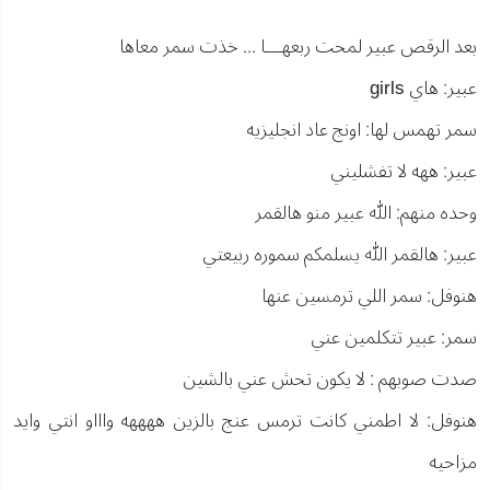
بعد الرقص عبير لمحت ربعهـــا ... خذت سمر معاها
عبير: هاي girls
سمر تهمس لها: اونج عاد انجليزيه
عبير: ههه لا تفشليني
وحده منهم: الله عبير منو هالقمر
عبير: هالقمر الله يسلمكم سموره ربيعتي
هنوفل: سمر اللي ترمسين عنها
سمر: عبير تتكلمين عني
صدت صوبهم : لا يكون تحش عني بالشين
هنوفل: لا اطمني كانت ترمس عنج بالزين ههههه واااو انتي وايد
مزاحيه