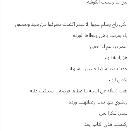
لين ما وصلت الكوشه
الكل راح يسلم عليها إلا سمر اكتفت تشوفها من بعيد وتصفق
ياء بقربهـا ياهل وعطاها الورده
سمر تبتسم له: حقي
هز راسه الولد
خذت عنه: شكرا حبيبي .. شـو اسـ
ركض الولد
بغت تسأله عن اسمه ما عطاها فرصه .. ضحكت عليه
وبشوي يتها بنت وعطتهـــا ورده
سمر: شكرا بس
ركضت هذي الثانيه بعد