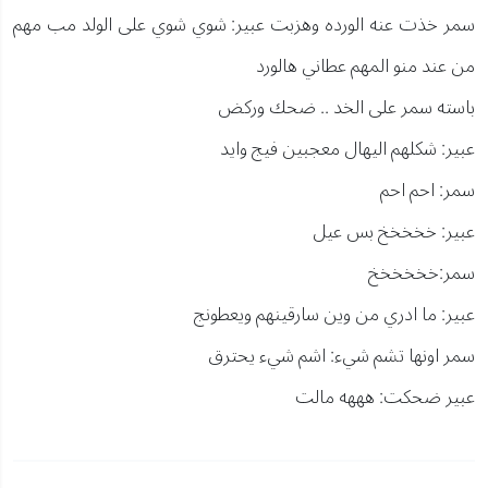
سمر خذت عنه الورده وهزبت عبير: شوي شوي على الولد مب مهم
من عند منو المهم عطاني هالورد
باسته سمر على الخد .. ضحك وركض
عبير: شكلهم اليهال معجبين فيج وايد
سمر: احم احم
عبير: خخخخخ بس عيل
سمر:خخخخخخ
عبير: ما ادري من وين سارقينهم ويعطونج
سمر اونها تشم شيء: اشم شيء يحترق
عبير ضحكت: هههه مالت