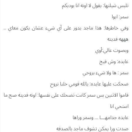
تلبس شيلتها: يقول لا اونه انا بوديكم
سمر: ايوا
وفي خاطرها: هذا ماجد يدور على أي شيء عشان يكون معاي ..
هههه فديته
وبصوت عالي:أوي
عايده: وش فيج
سمر : ها ولا شيء بروحي
ضحكت عليها عايده: يالله قومي خلنا نروح
قاموا الاثنين بس سمر كانت تضحك على نفسها: اونه فديته صج ما
استحي انا
عايده جدامهـــا ... وسمر وراها
صدت ورا يمكن تشوف ماجد بالصدفه