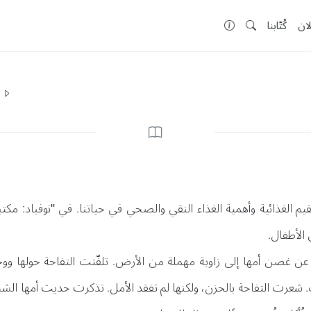
لان
كُتّابنا
ا
 الغذائية وأهمية الغذاء النقي والصحي في حياتنا. في "نوفباد: مكتب
الأطفال.
 عن غصن أمها إلى زاوية مهملة من الأرض. تلفّتت التفاحة حولها و
رت التفاحة بالحزن، ولكنها لم تفقد الأمل. تذكرت حديث أمها الشجر