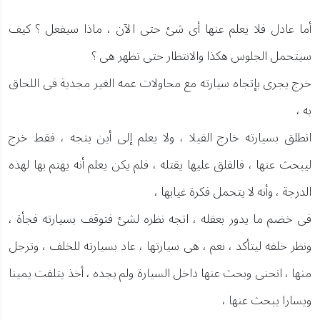
أما عادل فلا يعلم عنها أى شئ حتى الآن ، ماذا سيفعل ؟ كيف
سيتحمل الجلوس هكذا والانتظار حتى تظهر هى ؟
خرج يجرى بإتجاه سيارته مع محاولات عمه الغير مجدية فى اللحاق
به ،
انطلق بسيارته خارج الفيلا ، ولا يعلم إلى أين يتجه ، فقط خرج
ليبحث عنها ، فالقلق عليها يقتله ، فلم يكن يعلم أنه يهتم بها لهذه
الدرجة ، وأنه لا يتحمل فكرة غيابها ،
فى خضم ما يدور بعقله ، اتجه نظره لشئ فتوقف بسيارته فجأة ،
ونظر خلفه ليتأكد ، نعم ، هى سيارتها ، عاد بسيارته للخلف ، وترجل
منها ، انحنى وبحث عنها داخل السيارة ولم يجده ، أخذ يتلفت يمينا
ويسارا يبحث عنها ،