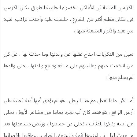
الكراسى المثبتة فى الأماكن الخضراء الجانبية للطريق ، كان الكرسى
فى مكان مظلم أكثر من الشارع ، جلست عليه وأخذت تراقب الفيلا
من بعيد والأنوار المنبعثة منها ،
سيل من الذكريات اجتاح عقلها عن والدتها وما حدث لها ، عن كل
من انتقمت منهم وعاقبتهم على ما فعلوه مع والدتها ، حتى والدها
لم يسلم منها ،
أما الآن ماذا تفعل مع هذا الرجل ، هو لم يؤذي أمها أذية فعلية على
أرض الواقع ، هو فقط كان أب تجرد تماما من مشاعر الأبوة ، تخلى
عن ابنته وتركها للذئاب ، تخلى عن حمايتها ، ورفض مساعدتها بعد
ما حدث لها ، بل اعتبرها آثمة وتستحق العقاب ، عواقبها باقصائها