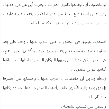
ليساعدوه ، أو ، ليفتحوا كاميرا المراقبة ، ليعرف أين هى من خلالها ،
وفى نفس لحظة فتح الخط من الاتجاه الآخر ، وقعت عينيه عليها ،
تنفس الصعداء ، وبدأ يقترب منها ليتأكد مما يراه .
استمرت عينيها فى التعلق به حتى اقترب منها ، وقف على بعد
خطوات منها ، بصمت تام وقف يتبينها جيدا ليتأكد أنها بخير ، نعم ،
هى بخير ، لكن يبدوا على وجهها البركان الموجود داخلها ، ظل واقفا
أمامها لثوانى معدودة ،
وفجأة وبدون أى مقدمات ، اقترب منها ، وامسكها من خسرها
بإحدى يديه واليد الأخرى خلف رأسها ، الصق جسدها بجسده وكأنها
جلد ثانى له ،
وانقض على شفتيها بشفتيه ،