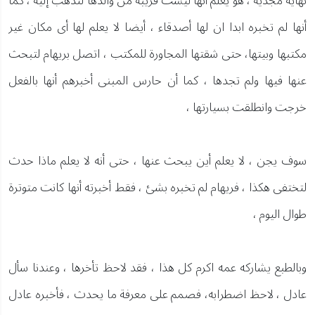
نهاية مجدية ، هو يعلم أنها ليست قريبة من والدها لتذهب إليه ، كما
أنها لم تخبره ابدا ان لها أصدقاء ، أيضا لا يعلم لها أى مكان غير
مكتبها وبيتها، حتى شقتها المجاورة للمكتب ، اتصل بريهام لتبحث
عنها فيها ولم تجدها ، كما أن حارس المبنى أخبرهم أنها بالفعل
خرجت وانطلقت بسيارتها ،
سوف يجن ، لا يعلم أين يبحث عنها ، حتى أنه لا يعلم ماذا حدث
لتختفى هكذا ، فريهام لم تخبره بشئ ، فقط أخبرته أنها كانت متوترة
طوال اليوم ،
وبالطبع يشاركه عمه اكرم كل هذا ، فقد لاحظ تأخرها ، وعندنا سأل
عادل ، لاحظ اضطرابه، فصمم على معرفة ما يحدث ، فأخبره عادل