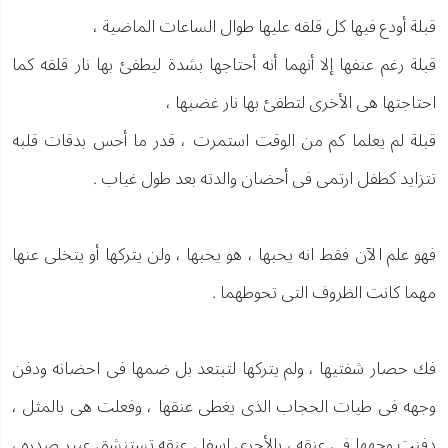
قبلة أودع فيها كل قلقه عليها طوال الساعات الماضية ،
قبلة رغم عنفها إلا أنهما أنه أحتاجها بشدة ليطفئ بها نار قلقه كما
احتاجتها هى الأخرى لتطفئ بها نار غضبها ،
قبلة لم يعلما كم من الوقت استمرت ، قدر ما أحس بدقات قلبه
تتزايد كطفل ارتمى فى أحضان والدته بعد طول غياب .
فهو علم الآن فقط انه يحبها ، هو يحبها ، ولن يتركها أو يتخلى عنها
مهما كانت الظروف التى تحوطهما .
فك حصار شفتيها ، ولم يتركها لتبتعد بل ضمها فى احضانه ودفن
وجهه فى طيات الحجاب الذى يغطى عنقها ، وفعلت هى بالمثل ،
دفنت وجهها فى عنقه ، بالأحرى اسفل عنقه تستنشق عبير صدره ،