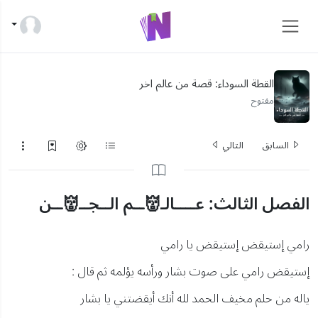
القطة السوداء: قصة من عالم اخر
مفتوح
السابق
التالي
الفصل الثالث: عــــالـ👹ــم الــجــ👹ــن
رامي إستيقض إستيقض يا رامي
إستيقض رامي على صوت بشار ورأسه يؤلمه ثم قال :
ياله من حلم مخيف الحمد لله أنك أيقضتني يا بشار