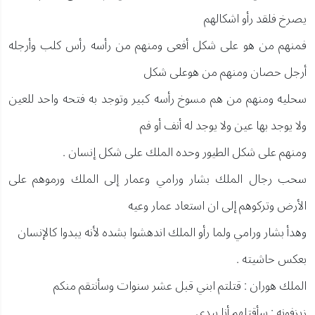
يصرخ فلقد رأو اشكالهم
فمنهم من هو على شكل أفعى ومنهم من رأسه رأس كلب وأرجله
أرجل حصان ومنهم من هوعلى شكل
سحليه ومنهم من هم مسوخ رأسه كبير وتوجد به فتحه واحد للعين
ولا يوجد بها عين ولا يوجد له أنف أو فم
ومنهم على شكل الطيور وحده الملك على شكل إنسان .
سحب رجال الملك بشار ورامي وعمار إلى الملك ورموهم على
الأرض وتركوهم إلى ان استعاد عمار وعيه
وهدأ بشار ورامي ولما رأو الملك اندهشوا بشده لأنه يبدوا كالإنسان
بعكس حاشيته .
الملك هوران : قتلتم ابني قبل عشر سنوات وسأنتقم منكم
زيزفونه : سأقتلهم أنا بيدي