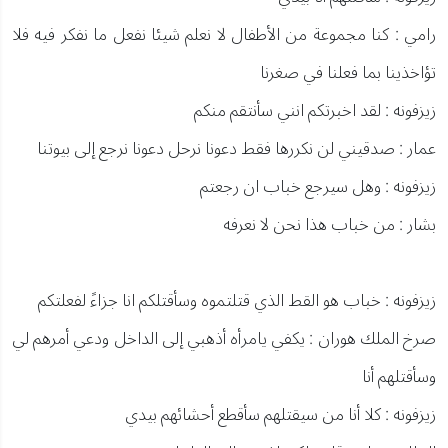
رامي : كنا مجموعة من الأطفال لا نعلم شيئا نفعل ما نفكر فيه فلا
تؤاخذينا بما فعلنا في صغرنا
زيزفونه : لقد اخبرتكم انني سأنتقم منكم
عمار : صدقيني لن نكررها فقط دعونا نرحل دعونا نرجع إلى بيوتنا
زيزفونه : وهل سيرجع خباب ان رجعتم
بشار : من خباب هذا نحن لا نعرفه
زيزفونه : خباب هو القط الذي قتلتموه وسأقتلكم انا جزاءً لفعلتكم
صرخ الملك هوران : يكفي يامرأه أذهبي إلى الداخل ودعي أمرهم لي
وسأقتلهم أنا
زيزفونه : كلا أنا من سيقتلهم سأقطع أحشائهم بيدي