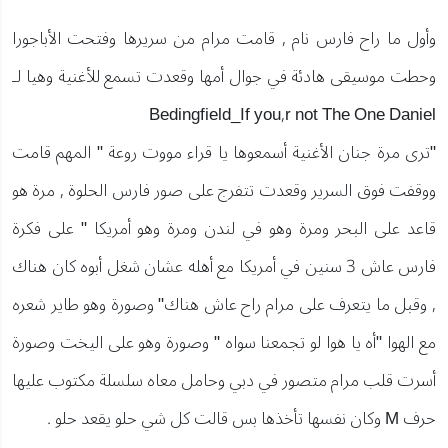
وأول ما راح فارس نام , قامت مرام من سريرها وفتحت الأباجورا
وحطت موسيقى هادئة في جوال أمها وقعدت تسمع للأغنية وهيا لـ
Bedingfield_If you,r not The One Daniel
"ترى مرة جنان الأغنية أسمعوها يا قراء مووت روعة " المهم قامت
ووقفت فوق السرير وقعدت تتفرج على صور فارس الحلوة , مرة هو
قاعد على البحر ومرة وهو في لندن ومرة وهو أمريكا " على فكرة
فارس عاش 3 سنين في أمريكا مع أهله عشان شغل أبوه كان هناك
, وقبل ما يتعرف على مرام راح عاش هناك" وصورة وهو طاير شعره
مع الهوا "أه يا هوا لو تجمعنا سواه " وصورة وهو على اليخت وصورة
أسرت قلب مرام متصور في دبي وحامل معاه سلسلة مكتوب عليها
حرف M وكان نفسها تأخذها بس قالت كل شي حلو يقعد حلو .