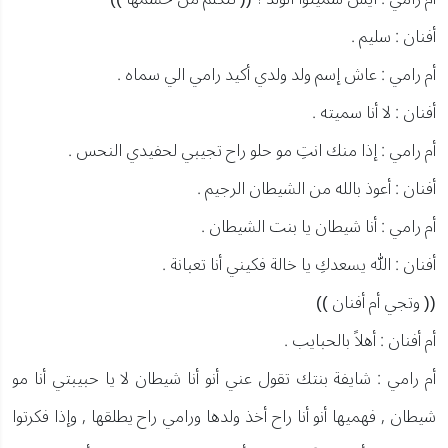
أفنان : سليم .
أم رامي : عاش إسم ولد ولدي أكيد رامي الي سماه .
أفنان : لا أنا سميته .
أم رامي : إذا منك انتِ مو حلو راح تجيبي لحفيدي النحس .
أفنان : أعوذ بالله من الشيطان الرجيم .
أم رامي : أنا شيطان يا بنت الشيطان .
أفنان : الله يسعدكِ يا خالة فكيني أنا تعبانة .
(( وتجي أم أفنان ))
أم أفنان : أهلاً بالحبايب .
أم رامي : شايفة بنتك تقول عني أنو أنا شيطان لا يا حبيبتي أنا مو
شيطان , فهميها أنو أنا راح أخذ ولدها ورامي راح يطلقها , وإذا فكرتوا