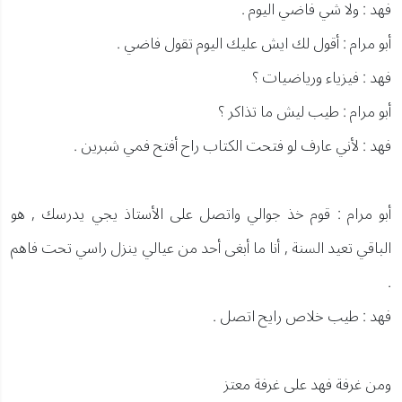
فهد : ولا شي فاضي اليوم .
أبو مرام : أقول لك ايش عليك اليوم تقول فاضي .
فهد : فيزياء ورياضيات ؟
أبو مرام : طيب ليش ما تذاكر ؟
فهد : لأني عارف لو فتحت الكتاب راح أفتح فمي شبرين .
أبو مرام : قوم خذ جوالي واتصل على الأستاذ يجي يدرسك , هو
الباقي تعيد السنة , أنا ما أبغى أحد من عيالي ينزل راسي تحت فاهم
.
فهد : طيب خلاص رايح اتصل .
ومن غرفة فهد على غرفة معتز