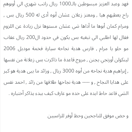
فهد وعبد العزيز مبسوطين بالـ1000 ريال راتب شهري الي أوبوهم
راح يعطيهم هيا , ومعتز زعلان عشان أبوه أدى له 500 ريال بس ,
ومرام كمان أبوها ما أداها شي عشان مستوها نزل زيادة عن اللزوم
فقال لها اطلبي الي تبغيه بس يكون في حدود ال200 ريال عقاب
مو حلو يا مرام , فارس هدية نجاحه سيارة فخمة موديل 2006
لينكولن أورنجي يجنن , مروج قاعدة ما ذاكرت بس زعلانة من نفسها
, إبراهيم هدية نجاحه من أبوه 3000 ريال , ورائد ما يبى هدية هو كبر
على هدايا النجاح , و ----- هدية نجاحها طلاقها من رائد , احمد نفس
الشي قاعد حاط ايده على خده مو عارف كيف ببدء يذاكر أختباره .
و حض موفق للناجحين وحظ أوفر للراسبين