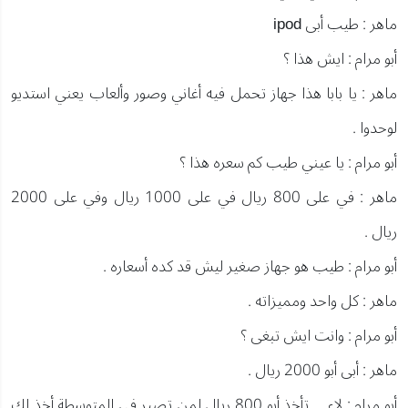
ماهر : طيب أبى ipod
أبو مرام : ايش هذا ؟
ماهر : يا بابا هذا جهاز تحمل فيه أغاني وصور وألعاب يعني استديو
لوحدوا .
أبو مرام : يا عيني طيب كم سعره هذا ؟
ماهر : في على 800 ريال في على 1000 ريال وفي على 2000
ريال .
أبو مرام : طيب هو جهاز صغير ليش قد كده أسعاره .
ماهر : كل واحد ومميزاته .
أبو مرام : وانت ايش تبغى ؟
ماهر : أبى أبو 2000 ريال .
أبو مرام : لاء ... تأخذ أبو 800 ريال لمن تصير في المتوسطة أخذ لك