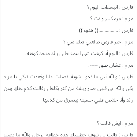
فارس : انبسطت اليوم ؟
مرام : مرة كتير وانت ؟
فارس : ................(( هدوء ))
مرام : خير فارس طالعني فيك شي ؟
فارس : اليوم أنا كرهت شي اسمه خالي رائد منجد كرهته .
مرام : عشان طلق ----- .
فارس : والله قبل ما تجوا بشوية اتصلت عليا وقعدت تبكي يا مرام
بكى والله اني قلبي صار ريشة من كثر بكاها , وقالت كلام عنكِ وعن
رائد وأنا خلاص قلبي حسيته بيتمزق من كلامها .
مرام : ايش قالت ؟
فارس : قالت لي شوف خطيبتك هذه خطافة الرجال والله ما يصير