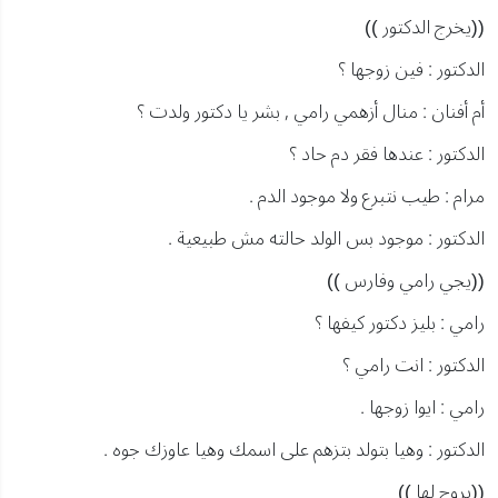
((يخرج الدكتور ))
الدكتور : فين زوجها ؟
أم أفنان : منال أزهمي رامي , بشر يا دكتور ولدت ؟
الدكتور : عندها فقر دم حاد ؟
مرام : طيب نتبرع ولا موجود الدم .
الدكتور : موجود بس الولد حالته مش طبيعية .
((يجي رامي وفارس ))
رامي : بليز دكتور كيفها ؟
الدكتور : انت رامي ؟
رامي : ايوا زوجها .
الدكتور : وهيا بتولد بتزهم على اسمك وهيا عاوزك جوه .
((يروح لها ))