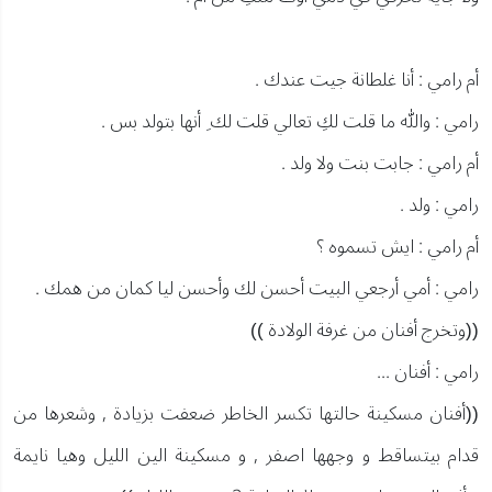
أم رامي : أنا غلطانة جيت عندك .
رامي : والله ما قلت لكِ تعالي قلت لك ِ أنها بتولد بس .
أم رامي : جابت بنت ولا ولد .
رامي : ولد .
أم رامي : ايش تسموه ؟
رامي : أمي أرجعي البيت أحسن لك وأحسن ليا كمان من همك .
((وتخرج أفنان من غرفة الولادة ))
رامي : أفنان ...
((أفنان مسكينة حالتها تكسر الخاطر ضعفت بزيادة , وشعرها من
قدام بيتساقط و وجهها اصفر , و مسكينة الين الليل وهيا نايمة