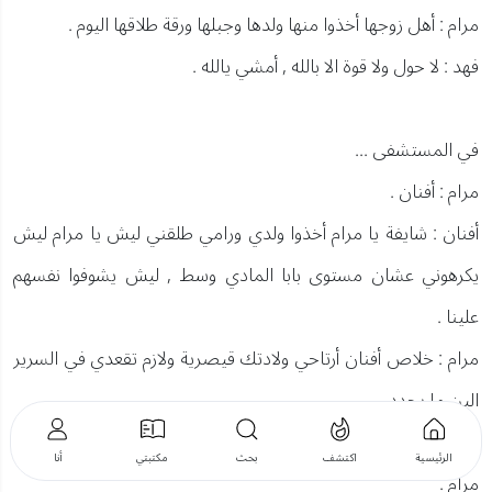
مرام : أهل زوجها أخذوا منها ولدها وجبلها ورقة طلاقها اليوم .
فهد : لا حول ولا قوة الا بالله , أمشي يالله .
في المستشفى ...
مرام : أفنان .
أفنان : شايفة يا مرام أخذوا ولدي ورامي طلقني ليش يا مرام ليش
يكرهوني عشان مستوى بابا المادي وسط , ليش يشوفوا نفسهم
علينا .
مرام : خلاص أفنان أرتاحي ولادتك قيصرية ولازم تقعدي في السرير
الين ما يحدد.....
أفنان : مرام بالله عليكي أنا كم مرة ساعدتك وأتوسط لكِ قولي يا
الرئيسية
اكتشف
بحث
مكتبتي
أنا
مرام .