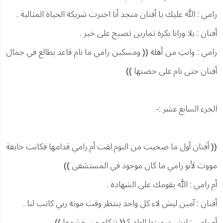
رامي : الله عليك يا أفنان منجد أنا اخترت شريكة الحياة المثالية .
أفنان : يلا ورانا بكرة تمارين تصبح على خير .
رامي : وانتِ من أهله (( ومسكين رامي ما نام قاعد يطالع في جمال
أفنان حتى نام على حضنها ))
الجزء السابع عشر :-
(( أفنان أول ما صحيت من النوم لقت أم رامي قدامها فكانت خايفة
مووت لأنو رامي ما كان موجود في المستشفى ))
أم رامي : الله يقومك على الشهادة .
أفنان : آمين ليش لاء كل واحد ينتظر وقت موته ربي كاتب لنا .
أم رامي : ايش سميتوا الولد ؟ (( تتكلم من خشمها ))