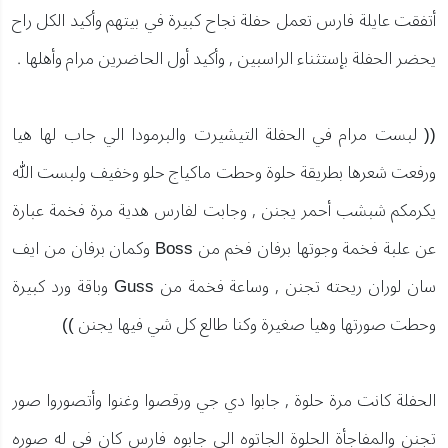
أتفقت عايلة فارس تعمل حفلة نجاح كبيرة في بيتهم وأكيد الكل راح
يحضر الحفلة بإستثناء الراسبين , وأكيد أول الحاضرين مرام وأهلها .
(( لبست مرام في الحفلة التيشيرت والبرمودا الي جاب لها هيا
ورفعت شعرها بطريقة حلوة وحطت ماكياج حلو وخفيف ولبست الله
يكرمكم شبشب أحمر يجنن , وجابت لفارس هدية مرة فخمة عبارة
عن علبة فخمة وجوتها برفان فخم من Boss وكمان برفان من ايف
سان لوران ريحته تجنن , وساعة فخمة من Guss وباقة ورد كبيرة
وحطت صورتها وهيا صغيرة وكنا طالع كل شي فيها يجنن ))
الحفلة كانت مرة حلوة , جابوا دي جي ورقصوا وغنوا وأتصوروا صور
تجنن والمفاجأة الحلوة الجاتوه الي جابوه فارس كان في له صوره