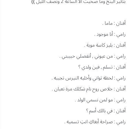
بتأثير البنج وما صحيت الا الساعة 2 ونصف الليل ))
أفنان : ماما .
رامي : أنا موجود .
أفنان : بليز كاسة موية .
رامي : من عيوني , أتفضلي حبيبتي .
أفنان : تسلم , فين ولدي ؟
رامي : لحظة ثواني وأخليه النيرس تجيبه .
أفنان : خلاص روح نام شكلك مرة تعبان .
رامي : مو لمن نسمي الولد .
أفنان : في بالك أسم ؟
رامي : صراحة أبغاكِ انتِ تسميه .