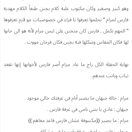
وهو كبير وصغير وكان مكتوب عليه كلام يجنن طبعاً الكلام مهديه
فارس لمرام " تحلموا تعرفوا يا قراء في خصوصيات مو لازم تعرفوها
" المهم نكمل , فارس كان متجنن على لبس مرام لأنه هو الي جابوا
لها فكان المقاس وشكلها فيه يجنن فكان فرحان مووت .
نهاية الحفلة الكل راح ما عاد مرام أصر فارس لأخوانها إنها تقعد
تبات وباتت عندهم .
مرام : خالة جيهان ما يصير أنام في غرفتك خالي موجود .
جيهان : عادي يا بنتي نامي في غرفة فارس .
مرام : ما يصير ((مكسوفة عشان فارس قاعد معاهم ))
جيهان : فارس ينام في غرفة ياسر ما في مشكلة .