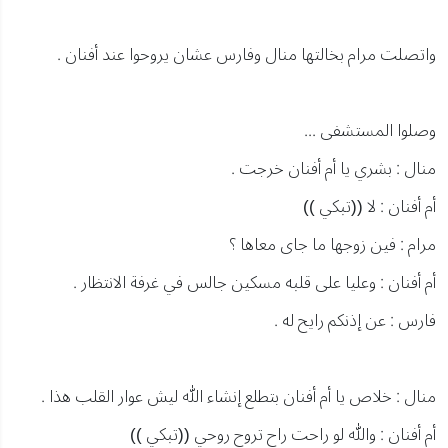
واتصلت مرام بخالتها منال وفارس عشان يروحوا عند أفنان .
وصلوا المستشفى ...
منال : بشري يا أم أفنان خرجت .
أم أفنان : لا ((تبكي ))
مرام : فين زوجها ما جاى معاها ؟
أم أفنان : وعليا على قلبه مسكين جالس في غرفة الانتظار .
فارس : عن إذنكم رايح له .
منال : خلاص يا أم أفنان بتطلع إنشاء الله ليش عوار القلب هذا .
أم أفنان : والله لو راحت راح تروح روحي ((تبكي ))