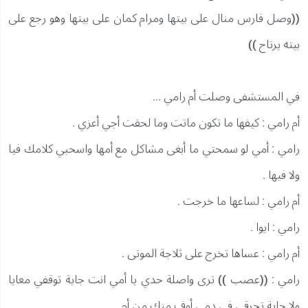
((وصل فارس منال على بيتها ومرام كمان على بيتها وهو رجع على
بيته يرتاح ))
في المستشفى وصلت أم رامي ...
أم رامي : كيفها ما تكون ماتت وما لحقت أجي أعزي .
رامي : أمي لو سمحتي ما أبغى مشاكل مع أمها واسحبي كلامك فيا
ولا فيها .
أم رامي : لساعها ما خرجت .
رامي : ايوا .
أم رامي : عساها تخرج على ثلاجة الموتى .
رامي : ((عصب )) ترى واصلة حدي يا أمي انت جاية توقفي معايا
ولا جاية تحرقي في دمي أوف منكِ من أم .