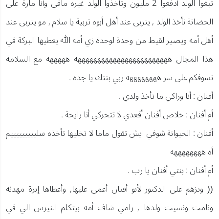
تبغوا الولد أدفعوا 2 مليون وتأخذوا الولد غيره مافي وأنا مارة على
الحضانة نأخذ الولد , يتربى عند أهل أبوه تربية يا سلام , مو يتربى عند
أهل أمه ويصير لقيط من وحدة لوحدة زي أمه الله يعطيها البركة في
هذا المجال ههههههههههههههههههههههههه هههههه مع السلامة
نشوفكم على شر ههههههههه ربي بنتك يا جده .
أفنان : أنا وراكي ما تأخذ ولدي .
أم أفنان : خلاص أفنان أقعدي لا تتحركي أنا رايحة .
أفنان : الحيوانة شوفي ايش تقول ماما لا تخليها تأخذه سليييييييييم
أه ههههههههه
أم أفنان : بنتي أفنان يا رب .
(( وتزهم على الدكتور لأنو أفنان أغمى عليها, وأعطاها إبرة مهدئة
ونامت ونسيت ولدها , رامي شاف أمه بيتكلم النيرس الي في