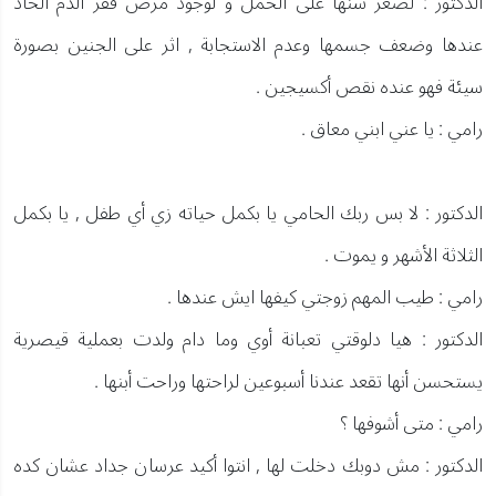
الدكتور : لصغر سنها على الحمل و لوجود مرض فقر الدم الحاد
عندها وضعف جسمها وعدم الاستجابة , اثر على الجنين بصورة
سيئة فهو عنده نقص أكسيجين .
رامي : يا عني ابني معاق .
الدكتور : لا بس ربك الحامي يا بكمل حياته زي أي طفل , يا بكمل
الثلاثة الأشهر و يموت .
رامي : طيب المهم زوجتي كيفها ايش عندها .
الدكتور : هيا دلوقتي تعبانة أوي وما دام ولدت بعملية قيصرية
يستحسن أنها تقعد عندنا أسبوعين لراحتها وراحت أبنها .
رامي : متى أشوفها ؟
الدكتور : مش دوبك دخلت لها , انتوا أكيد عرسان جداد عشان كده