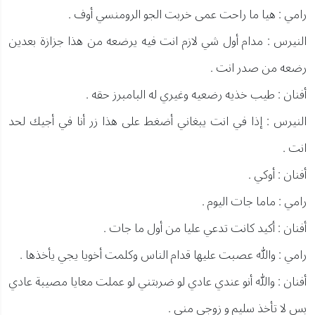
رامي : هيا ما راحت عمى خربت الجو الرومنسي أوف .
النيرس : مدام أول شي لازم انت فيه يرضعه من هذا جزازة بعدين
رضعه من صدر انت .
أفنان : طيب خذيه رضعيه وغيري له البامبرز حقه .
النيرس : إذا في انت يبغاني أضغط على هذا زر أنا في أجيك لحد
انت .
أفنان : أوكي .
رامي : ماما جات اليوم .
أفنان : أكيد كانت تدعي عليا من أول ما جات .
رامي : والله عصبت عليها قدام الناس وكلمت أخويا يجي يأخذها .
أفنان : والله أنو عندي عادي لو ضربتني لو عملت معايا مصيبة عادي
بس لا تأخذ سليم و زوجي مني .