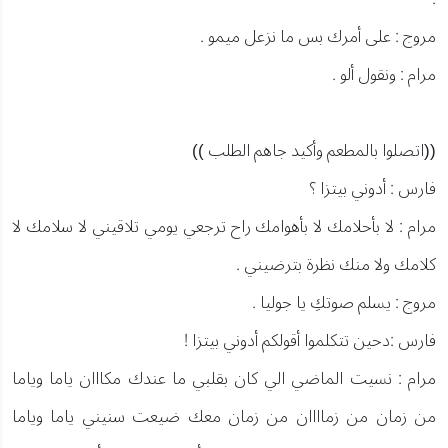
مروج : على أمرك بس ما نزعل ميمو .
مرام : ونقول ألو .
((اتصلوا بالمطعم وأكيد جاهم الطلب ))
فارس : أدوني بيتزا ؟
مرام : لا بأحلامك لا بأهوامك راح ترجعي يومي تلاقيني لا سلامك لا
كلامك ولا منك نظرة بترضيني .
مروج : يسلم صوتكِ يا جوليا .
فارس :دحين تتكلموا أقولكم أدوني بيتزا !
مرام : نسيت الماضي الي كان بقلبي ما عندك مكااان ياما وياما
من زمان من زماااان من زمان معك ضيعت سنيني ياما وياما