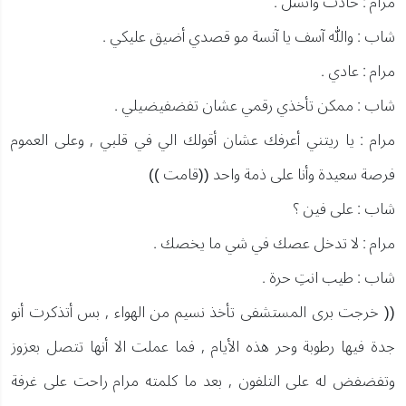
مرام : حادث وانشل .
شاب : والله آسف يا آنسة مو قصدي أضيق عليكي .
مرام : عادي .
شاب : ممكن تأخذي رقمي عشان تفضفيضيلي .
مرام : يا ريتني أعرفك عشان أقولك الي في قلبي , وعلى العموم
فرصة سعيدة وأنا على ذمة واحد ((قامت ))
شاب : على فين ؟
مرام : لا تدخل عصك في شي ما يخصك .
شاب : طيب انتِ حرة .
(( خرجت برى المستشفى تأخذ نسيم من الهواء , بس أتذكرت أنو
جدة فيها رطوبة وحر هذه الأيام , فما عملت الا أنها تتصل بعزوز
وتفضفض له على التلفون , بعد ما كلمته مرام راحت على غرفة