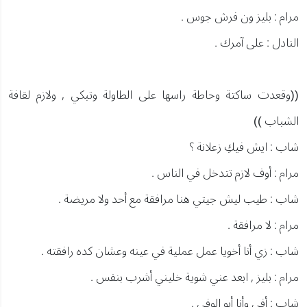
مرام : بليز ون فرش جوس .
النادل : على آمرك .
((وقعدت ساكتة وحاطة راسها على الطاولة وتبكي , ولازم لقافة
الشباب ))
شاب : ايش فيكِ زعلانة ؟
مرام : أوف لازم تتدخل في الناس .
شاب : طيب ليش جيتي هنا مرافقة مع أحد ولا مريضة .
مرام : لا مرافقة .
شاب : زي أنا أخويا عمل عملية في عينه وعشان كده رافقته .
مرام : بليز , ابعد عني شوية خليني أشرب بنفس .
شاب : أفى وأنا أبو الوفى .