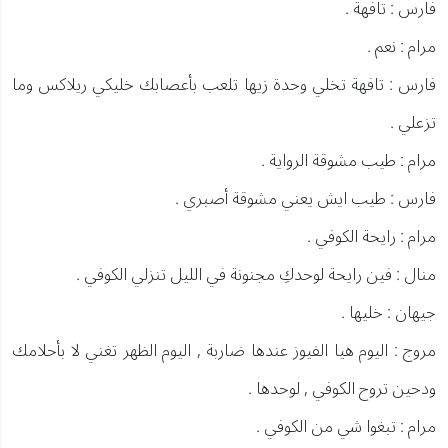
فارس : تافهة .
مرام : نعم .
فارس : تافهة تخلي وحدة زيها تلعب بأعصابك خليكي ريلاكس وما
تزعلي .
مرام : طيب مشوقة الرواية .
فارس : طيب ايش يعني مشوقة أصبري .
مرام : رايحة الكوفي .
منال : فين رايحة لوحدكِ مجنونة في الليل تنزلي الكوفي .
جيهان : خليها .
مروج : اليوم هيا الفيوز عندها ضاربة , اليوم الظهر تغني لا بأحلامك
ودحين تروح الكوفي , لوحدها .
مرام : تبغوا شي من الكوفي .