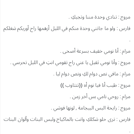
مروج : تنادي وحدة مننا وتجيكِ .
فارس : ولو ما جاتني وحدة منكم في الليل أزهمها راح أوريكم شغلكم
.
مرام : أنا نومي خفيف بسرعة أصحى .
مروج : وأنا نومي ثقيل يا عني راح تقومي انتِ في الليل تحرسي .
مرام : مافي نص دوام لكِ ونص دوام ليا .
مروج : طيب أنا فيا نوم أه ((تتثاوب ))
مرام : روحي نامي بس أخر زمن .
مروج : رايحة البس البيجامة , لونها فوشي .
فارس : ترى حلو شكلكِ وانت بالماكياج ولبس البنات وألوان البنات
.