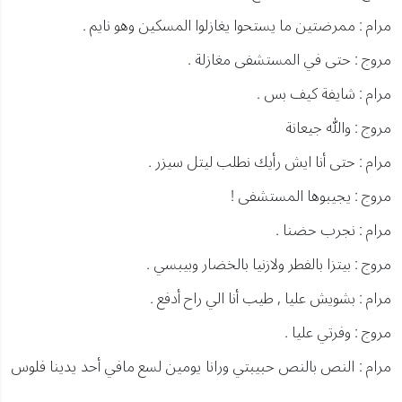
مرام : ممرضتين ما يستحوا يغازلوا المسكين وهو نايم .
مروج : حتى في المستشفى مغازلة .
مرام : شايفة كيف بس .
مروج : والله جيعانة
مرام : حتى أنا ايش رأيك نطلب ليتل سيزر .
مروج : يجيبوها المستشفى !
مرام : نجرب حضنا .
مروج : بيتزا بالفطر ولازنيا بالخضار وبيبسي .
مرام : بشويش عليا , طيب أنا الي راح أدفع .
مروج : وفرتي عليا .
مرام : النص بالنص حبيبتي ورانا يومين لسع مافي أحد يدينا فلوس
.