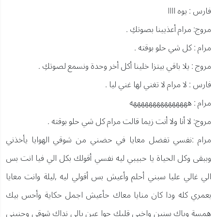
فارس : يوه اااا
مروج: مرام أعذيبنا بصوتكِ .
مرام : كل شي حلو بوقته .
مروج : يلا باقي بيتزا خلينا أكل أخر وحدة ونسمع لصوتكِ .
فارس : لا مرام لا تغني لها غني ليا .
مرام : هههههههههههههههه
مروج: لا أنا ولا أنت زيما قالت مرام كل شي حلو بوقته .
مرام :نفسي تفضل معايا في حضني من شوقي الهوايا يأخذني
وببقى وكل الحياة يا حبيبي ليه نفسي أقولك بكل الي فيا انت بس
الي غالي عليا سبني أحلم وأعيش بس أقولي ليه ,ليلة وانت معايا
بعمري كله ودا كان منايا معاك حأعيش اجمل حكاية وأحس بيك
همسة وياك سنين واخبي قلبك جوا عين يالي نداك شوقي وحنيني