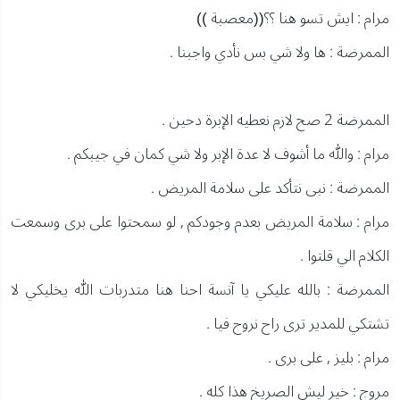
مرام : ايش تسو هنا ؟؟((معصبة ))
الممرضة : ها ولا شي بس نأدي واجبنا .
الممرضة 2 صح لازم نعطيه الإبرة دحين .
مرام : والله ما أشوف لا عدة الإبر ولا شي كمان في جيبكم .
الممرضة : نبى نتأكد على سلامة المريض .
مرام : سلامة المريض بعدم وجودكم , لو سمحتوا على برى وسمعت
الكلام الي قلتوا .
الممرضة : بالله عليكي يا آنسة احنا هنا متدربات الله يخليكي لا
تشتكي للمدير ترى راح نروح فيا .
مرام : بليز , على برى .
مروج : خير ليش الصريخ هذا كله .