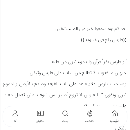
بعد كم يوم سمعوا خبر من المستشفى .
((فارس راح في غيبوبة ))
أبو فارس يقرأ قرآن والدموع تنزل من قلبه
جيهان ما تعرف الا تطالع من الباب على فارس وتبكي
وصاحب فارس علاء قاعد على باب الغرفة وطايح بالأرض والدموع
تنزل ويقول " يا فارس لا تروح أصبر بس شوف ايش تعمل معايا
على مصيبتي ويبكي ))
مرام حالتها في البيت حالة ما تعرف تأكل ولا تشرب وبس نايمة
الرئيسية
اكتشف
بحث
مكتبتي
أنا
وتبكي