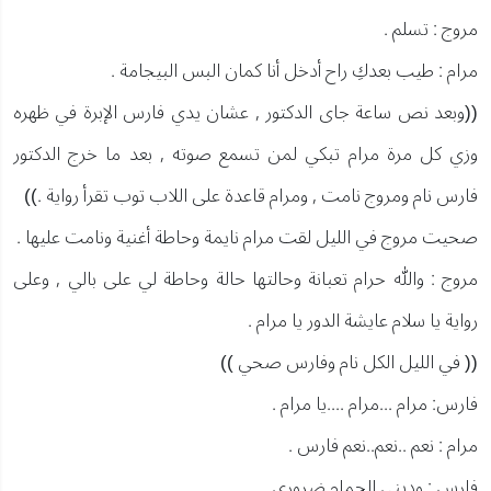
مروج : تسلم .
مرام : طيب بعدكِ راح أدخل أنا كمان البس البيجامة .
((وبعد نص ساعة جاى الدكتور , عشان يدي فارس الإبرة في ظهره
وزي كل مرة مرام تبكي لمن تسمع صوته , بعد ما خرج الدكتور
فارس نام ومروج نامت , ومرام قاعدة على اللاب توب تقرأ رواية .))
صحيت مروج في الليل لقت مرام نايمة وحاطة أغنية ونامت عليها .
مروج : والله حرام تعبانة وحالتها حالة وحاطة لي على بالي , وعلى
رواية يا سلام عايشة الدور يا مرام .
(( في الليل الكل نام وفارس صحي ))
فارس: مرام ...مرام ....يا مرام .
مرام : نعم ..نعم..نعم فارس .
فارس : وديني الحمام ضروري .