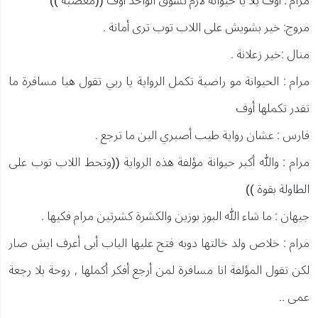
مرام : أوف يلا يا حيوانة لازم تشوق الواحد أوف ((معصبة ))
مروج: خير بشويش على اللاب توب ترى أمانة .
منال :خير زعلانة .
مرام : الحيوانة مو راضية تكمل الرواية يا ربي تقول هيا مسافرة ما
تقدر تكملها أوف
فارس : عشان رواية طيب أصبري الين ما ترجع .
مرام : والله أكبر حيوانة مؤلفة هذه الرواية ((وتحط اللاب توب على
الطاولة بقوة ))
جيهان : ما شاء الله البوز بوزين والكشرة كشرتين مرام فكيها .
مرام : خلاص ولد خالتها دوبه فتح عليها الباب أبى أعرف ايش صار
لكن تقول المؤلفة انا مسافرة لمن أرجع أفكر أكملها , روحة بلا رجعة
عمى ..