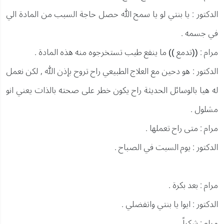
الدكتور : يا بنتي لو يا سمح الله حصل حاجة السبب من المادة الي
في جسمه .
مرام : ((تدمع )) ما ينفع طيب تستخرجوه منه هذه المادة .
الدكتور : هو دحين مع العلاج الطبيعي راح تروح بإذن الله , لكن نعمل
له هيا بالوسائل الحديثة راح يكون خطر على صحته بالذات يعني انو
مشلول .
مرام : متى راح تعملها .
الدكتور : يوم السبت في الصباح .
مرام : بعد بكرة .
الدكتور : ايوا يا بنتي واتفضلي .
مرام : شكراً .