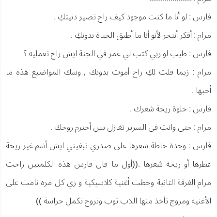
فارس : لو أنا ما كنت موجود كيف راح تصير دنيتكِ .
مرام : أفكر أنتحر لأنو أنا ما أطيق الحياة بدونكِ .
فارس : طيب لو ربي كتب لي عمر في الجنة ايش راح تعمليه ؟
مرام : زيما قلت لكِ راح أموت بدونك , وسك المواضيع هذه ما
أحبها .
فارس : حلوة ريحة شعرك .
مرام : حتى وانت في السرير تغازل بس أحترم روحك .
فارس : وحدة حاطة شعرها على صدري تبغيني ايش أشم غير ريحة
عطرها أو ريحة شعرها .((أول ما قال فارس هذه الكلمتين راحت
مرام الغرفة التانية وحطت أغنية كلاسيكية و زي كل مرة نامت على
الأغنية ومروج تأخذ منها اللاب توب وتروح تكمل حراسة ))