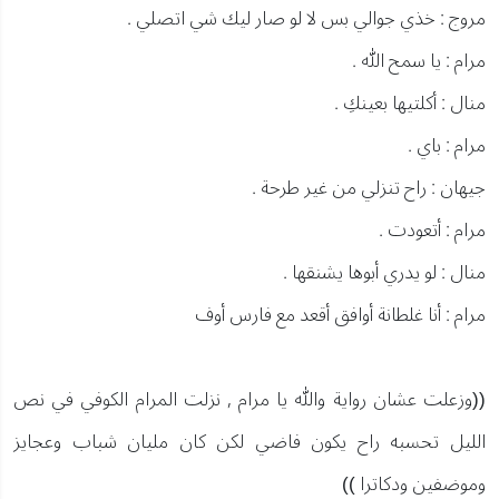
مروج : خذي جوالي بس لا لو صار ليك شي اتصلي .
مرام : يا سمح الله .
منال : أكلتيها بعينكِ .
مرام : باي .
جيهان : راح تنزلي من غير طرحة .
مرام : أتعودت .
منال : لو يدري أبوها يشنقها .
مرام : أنا غلطانة أوافق أقعد مع فارس أوف
((وزعلت عشان رواية والله يا مرام , نزلت المرام الكوفي في نص
الليل تحسبه راح يكون فاضي لكن كان مليان شباب وعجايز
وموضفين ودكاترا ))