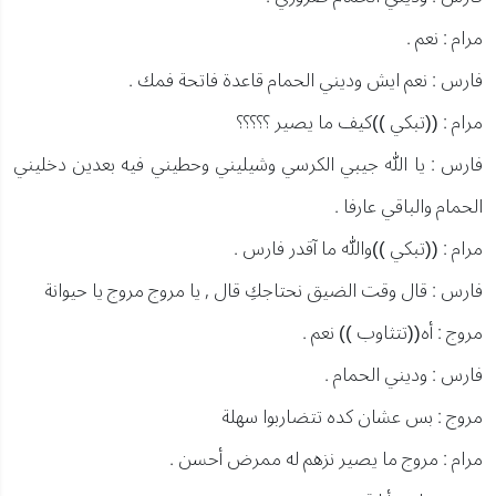
مرام : نعم .
فارس : نعم ايش وديني الحمام قاعدة فاتحة فمك .
مرام : ((تبكي ))كيف ما يصير ؟؟؟؟؟
فارس : يا الله جيبي الكرسي وشيليني وحطيني فيه بعدين دخليني
الحمام والباقي عارفا .
مرام : ((تبكي ))والله ما آقدر فارس .
فارس : قال وقت الضيق نحتاجكِ قال , يا مروج مروج يا حيوانة
مروج : أه((تتثاوب )) نعم .
فارس : وديني الحمام .
مروج : بس عشان كده تتضاربوا سهلة
مرام : مروج ما يصير نزهم له ممرض أحسن .