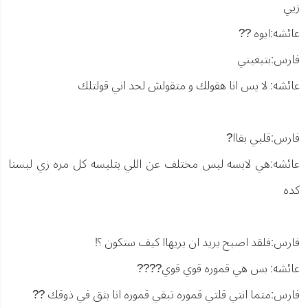
زيي
عائشه:ايوه ??
فارس:بتبعيني
عائشه: لا يس انا هقولك و متقولش لحد اني قولتلك
فارس:قلبي بقاا?
عائشه:هي لابسه لبس مختلف عن اللي بتلبسه كل مره زي لبسنا
كده
فارس:فلقد اصبح يريد ان يريهاا كيف ستكون ؟!
عائشه: بس هي قموره قوي قوي????
فارس:متما انتي قلتي قموره تبقي قموره انا بثق في ذوقك ??