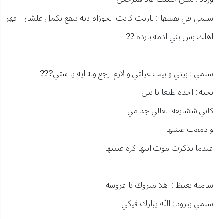
سلمي في نفسها : ياريت كانت الجوزاه ديه ينفع تكمل علشان اقهر
اهلك بس بني ادمه بارده ??
سلمي : بيتي و بيت عيلتي و لازم ارجع وله ايه يا ستي???
نجيه : اجده طبعا يا بتي
كاني ششايفه الغالي جدامي
و دمعت عينيهااا
عندما تذكرت موت ابنها كره عينيهاا
ساميه بغيظ : اهلا مبروك يا عروسه
سلمي ببرود : الله يبارك فيكي