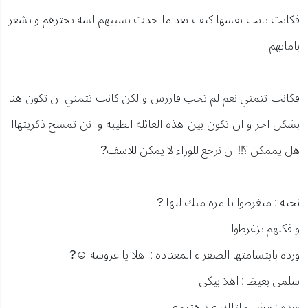
فكانت تانب نفسها كيف بعد ما حدث بسببهم لسه تحترهم و تشعر
بامانهم
فكانت تتمني نعم لم تحب فاررس و لكن كانت تتمني ان تكون هنا
بشكل اخر و ان تكون بين هذه العائله الطيبه و انن تمسح ذكريتهااا
هل يممكن ؟!! ان نرجع للوراء لا يمكن للاسف?
نجيه : متغرطوا يا مره منك ليها ?
و فكلهم يزغرطوا
ورده بابتسامتها الصفراء المعتاده : اهلا يا عروسه ☺?
سلمي بغيظ : اهلا بيكي
ورده : مش جلتلك عاد هترجعي