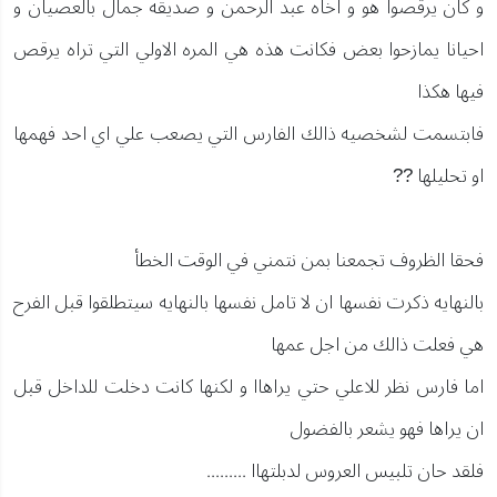
و كان يرقصوا هو و اخاه عبد الرحمن و صديقه جمال بالعصيان و
احيانا يمازحوا بعض فكانت هذه هي المره الاولي التي تراه يرقص
فيها هكذا
فابتسمت لشخصيه ذالك الفارس التي يصعب علي اي احد فهمها
او تحليلها ??
فحقا الظروف تجمعنا بمن نتمني في الوقت الخطأ
بالنهايه ذكرت نفسها ان لا تامل نفسها بالنهايه سيتطلقوا قبل الفرح
هي فعلت ذالك من اجل عمها
اما فارس نظر للاعلي حتي يراهاا و لكنها كانت دخلت للداخل قبل
ان يراها فهو يشعر بالفضول
فلقد حان تلبيس العروس لدبلتهاا .........