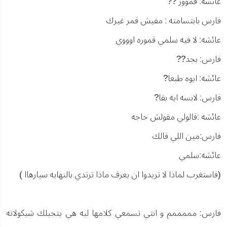
عائشه: قموور ??
فارس بابتسامته : مفيش قمر غيرك
عائشه: لا فيه سلمي قموره اوووي
فارس: بجد??
عائشه: ايوه طبعا?
فارس: لابسه ايه بقا?
عائشه :قالولي مقولش حاجه
فارس:مين اللي قالك
عائشه:سلمي
(فاستغرب لماذا لا تريدوا ان يعرف ماذا ترتدي بالنهايه سيارهاا )
فارس: مممممم و انتي تسمعي كلامها ليه هي يتجبلك شيكولاته