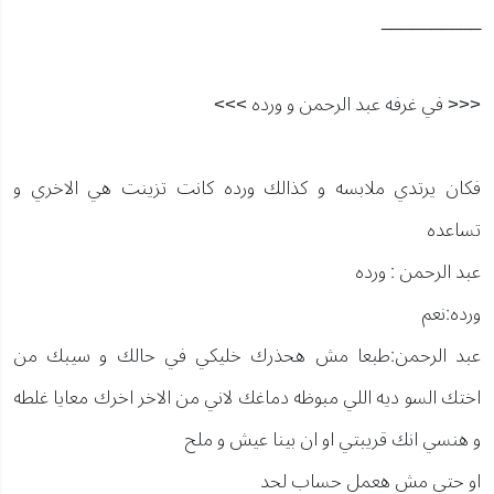
__________
<<< في غرفه عبد الرحمن و ورده >>>
فكان يرتدي ملابسه و كذالك ورده كانت تزينت هي الاخري و
تساعده
عبد الرحمن : ورده
ورده:نعم
عبد الرحمن:طبعا مش هحذرك خليكي في حالك و سيبك من
اختك السو ديه اللي مبوظه دماغك لاني من الاخر اخرك معايا غلطه
و هنسي انك قريبتي او ان بينا عيش و ملح
او حتي مش هعمل حساب لحد