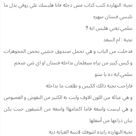
نجيه: النهارده كتب كتاب مش دخله فانا هلبسك علي زوقي بدل ما
تلبسي فستان سهره
سلمي:يعني هلبس ايه ?
نجيه : ام السعد
فدخلت من الباب و هي تحمل صندوق خشبي يخص المجوهرات
و كيس كبير من يراه سيعلمان بداخله فستان او اي شي ضخم
سلمي:ايه ده يا ستو
فازاحت نجيه ذالك الكيس و طلعت ما بداخله
و هي عبائه من اللون الاوف وايت به الكثير من النقوش و الفصوص
و هي ليست واسعه فاما اكمامهاا واسعه من الشيفون حيث يكن
يبان ذراعها من أسفلها
نجيه:النهارده رايده اشوفك لابسه العبايه ديه