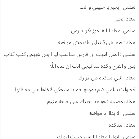
سلمي : بخير يا حبيبي و انت
معاذ :بخير
سلمي :معاذ انا هتجوز بكرا فارس
معاذ : نعم انتي قلتيلي انك مش موافقه
سلمي : اصل لقيت ان فارس مناسب ليااا بس هيبقي كتب كتاب
بس و الفرح و كده لما تيجي انت ان شاء الله
معاذ : انتي متاكده من قرارك
فحاولت سلمي كتم دموعها فماذا ستحكي لاخاها علي معاناتها
معاذ بعصبيه : هو حد اجبرك علي حاجه منهم
سلمي : لا بداا انا موافقه
معاذ : متاكده
سلمي : ايوا يا معاذ انا بس حبيت اقولك