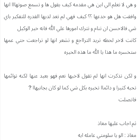
و هي لا تعلم الي اين هي مقدمه كيف يقول ها و تسمع صوتهااا انها
وافقت هل هو خدعها ؟؟ كيف فهي لم تعد لديها القدره للتفكير باي
شي فالاحسن ان تنام و تترك امورها علي الله فانه خير الوكيل
كانت لاخر لحظه تريد الترااجع و تشعر انها لو تراجعت حتي عمها
ستخسره ما هذا يا الله ما هذه الحيره
و لكن تذكرت انها لم تقول لاخبها نعم فهو بعيد عنها لكنه توائمها
تحبه كثيرا و دائماا تخبره بكل شي كما لو كان بجانبهاا ?
فاتصلت
ثم اجاب عليها معاذ
معاذ : الو يا سلومتي عامله ايه