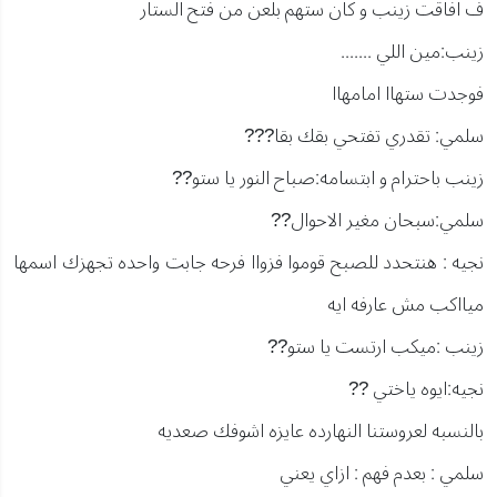
ف افاقت زينب و كان ستهم بلعن من فتح الستار
زينب:مين اللي .......
فوجدت ستهاا امامهاا
سلمي: تقدري تفتحي بقك بقا???
زينب باحترام و ابتسامه:صباح النور يا ستو??
سلمي:سبحان مغير الاحوال??
نجيه : هنتحدد للصبح قوموا فزواا فرحه جابت واحده تجهزك اسمها
ميااكب مش عارفه ايه
زينب :ميكب ارتست يا ستو??
نجيه:ايوه ياختي ??
بالنسبه لعروستنا النهارده عايزه اشوفك صعديه
سلمي : بعدم فهم : ازاي يعني