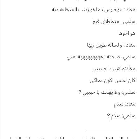
معاذ : هو فارس ده اخو زينب المتخلفه ديه
سلمي : متغلطش فيها
هو اخوها
معاذ : و لسانه طويل زيها
سلمي بضحكه : هههههههههه يعني
معاذ:ماشي يا حبيبتي
كان نفسي اكون معاكي
سلمي: و لا يهمك يا حبيبي ?
معاذ: سلام
سلمي: سلام ?
__________________