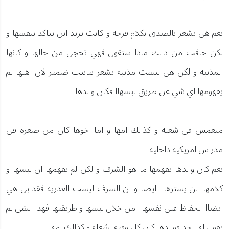
نعم هي تشعر بالصدق بكلام فرحه و كانت تريد انن تتاكد بنفسها و
لكن خافت من ذالك ماذا ستقول فهي تخجل من حالها و كانها
المذنبه و لكن هي ليست مذنبه تشعر بتانيب ضمير لان اهلها لم
يفهومها اي شي عن طريق لبسهاا فكان والدها
منغمس في شغله و كذالك امها و اما اخوها كان من صغره في
مدراس امريكيه داخليه
نعم كان والدها يفهمها ما هو الشرف و لكن لم يفهمها ان لبسها و
كلامهاا لن يسترهااا ايضا و ان الشرف ليست العذريه فقد بل هي
ايضاا الحفاظ علي نفسهااا من خلال لبسها و طريقتها فهذا الشي لم
يقول لها احد فوالدها كان كل وقته لشغله و كذالك امهاا