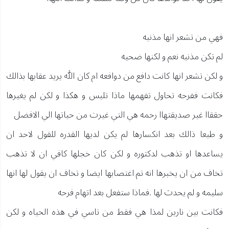
فهي من تشعر انها مذنبه
لم تكن مذنبه نعم و لكنها ضحيه
و لكن تشعر انها كانت دافع من دوافعه ام كان الله يريد عقابها بذالك
فكانت ففرحه تحاول تفهمها ماذا تلبس و هكذا و لكن لم يغيرها
حققاا غير صديقتهاا رحمه هي التي غيرت من حياتها الي الافضل
و طبعا ذالك بعد انكسارها لم يكن لديها القدره للقول لاحد ان
يساعدها او تذهب لدكتوره و لكن كان خجلها كافي ان لا تذهب
تخاف من ان يخبرها انه تم اغتصابها ايضا و تخاف ان يقول لها انها
سليمه و لم يحدث لها .فماذا ستفعل بعد اتهام فرحه
فكانت بين نارين لمذا هي فقط من تاسي في هذه الحياه و لكن