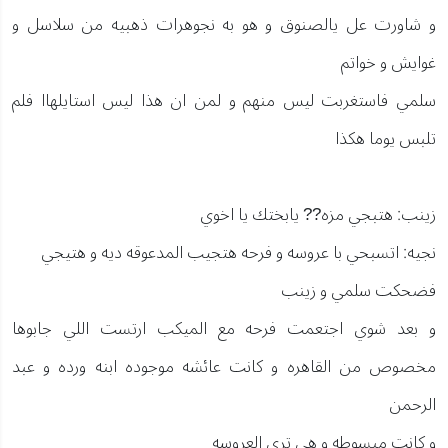
و شاورت عل يالصنوق و هو به نجوهرات ذهبيه من سلاسل و
غوايش و خواتم
سلمي فاستغربت ليس منهم و لمن ان هذا ليس استايلهاا فلم
تلبس يوما هكذا
زينب: هتبجي مزه?? يابختك يا اخوي
نجيه: اتسبحي با عروسه و فرحه هتجيب المدعوقه ديه و هتيجي
فضحكت سلمي و زينب
و بعد شوي اجتعمت فرحه مع الميكب ارتست اللي جابوها
مخصوص من القاهره و كانت عائشه موجوده ابنه ورده و عبد
الرحمن
و كانت مبسوطه و هي تري العروسه