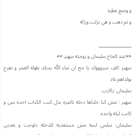
و وضع عطره
و ثم ذهب و هي نزلت ورائه
____________
<<عند الحاج سليمان و زوجته سهير >>
سهير :الف مبروووك يا حج ان شاء الله يديك طوله العمر و تفرح
بولداهم عاد
سليمان: يااارب
سهير : مش كنا خلناها دخله بالمره بدل كتب الكتاب اجده بس و
كانت ليله واحده
سليمان: سلمي لسه مش مستعديه للدخله دلوجت و بعدين