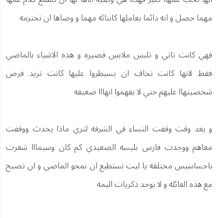
مهما حصل و انه دائما يعاملها كابنائه مهما و وصاها ان تحترمه
فهي كانت تاتي و تلبس ملابس قصيره و هذه الاشياء بالماضي
فقط لانها كانت تخاف ان يسيطروا عليها كانت تريد فرض
شخصيتهاا عليهم حتي لا يفهموا انهااا ضعيفه
و يعد وقت وقفت النساء في الشرفه لتري ماذا يحدث ووقفت
معاهم ووجدت فارس بلبسه الصعيدي كم كان وسيمااا شعرت
باحساسيس مختلفه يا ليت نستطيع ان نمحو الماضي و ان تصبح
مع هذه العائله و لا يوجد ذكريات اليمه