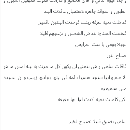
و جاء اليوم التالي و افاق الحميع و مازالت صوت صهليل الخيول و
الطبول و الموائد جاهزه لاستقبال عائلات البلد
فدخلت نجيه لغرفه زينب فوجدت البنتين نائمين
ففتحت الستاره لتدخل الشمس و تزعجهم قليلا
نجيه:جومي يا ست العرايس
صباح النور
فاقات سلمي و هي تتمني ان يكون كل ما مرت به ليله امس ما هو
الا حلم و انها ستجد نفسها نائمه في بيتها بجانبها زينب و ان السيده
مني ستفيقهم
لكن كلمات نجيه اكدت لها انها حقيقه
سلمي بضيق قليلا :صباح الخير