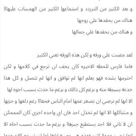
و بعد الكثير من الترردد و استماعها الكثير من الهمسات عليهااا
هناك من يحقدها علي زوجها
و هناك من يحقدها علي جمالها
لقد مضت علي ورقه و لكن هذه الورقه تعني الكثير
فاما فارس للحظه الاخيره كان يخف ان ترجع في كلامها و لكن
احترمها بشده فهو يعلم انها لم توافق و انها لم تتصل و كل هذا
خدعه بسيطه منه و برغم كل ذالك و برغم ما حدث بسبب اخوه لها
الا انها لم ترضي ان تصغر عمها امام الناس فحقااا رغم دلعها و حزنها
و مشاكلها الا انها لم تخذل احد فان اي واحده اخري كان المممكن
ان لا تاتي فلا احد يستطيع جبرهاا و برغم ما حدث بسبب اخاه الا
انها تحب عمهاا كثير فهذه هي وصيه اباها لها ان تسمع كلام عمها