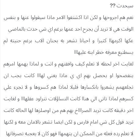
سيحدث ??
نعم هم اجروحها و لكن اذا اكشتفوا الامر ماذا سيقولوا عنها و بنفس
الوقت هي لا تريد أن يجرح احد عمها برغم اي شي حدث بالماضي
عكها اكرمهاا كثيرا و احيانا تشعر به بحنان الاب برغم حنيته لم
يسطتيع معرفه خطر ابنه عليهااا
لغايت اخر لحظه لا تعلم كيف وافقتهم و اتت و لماذا يهمها امرهم
ينفضحوا او يحصل بهم اي ي ماذا يعني لهااا كانت يجب ان
تجلعهمم يشعروا بانكسارها قليلا لماذا هم كسروها و لا تجرء علي
كسرهم لماذا تاتي الي هناا كانت التساؤلات تتراود عقلهااا و لغايت
اخر دقيقه كانت تريد الصراااخ بهم هم من اوصلزها لها الحاله كانت
تريد قول كل شي امام فارس و لكن ايضا تشعر بالامان معه و لكنها
لا تعلم رده فعله من الممكن ان يتهمهاا فهو كان لا يعجبه تصرفاتها