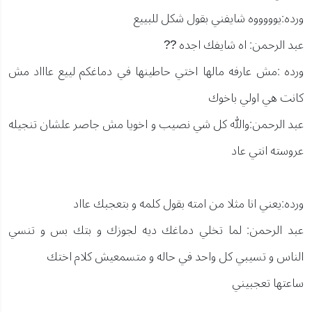
ورده:يوووووه شايفني بقول شكل للبييع
عبد الرحمن: اه شايفك اجده ??
ورده :مش عارفه مالها اختي حاطينها في دماغكم لييع عاااد مش
كانت هي اولي باخوك
عبد الرحمن:والله كل شي نصيب و اخويا مش جاصر علشان تنجيله
عروسته انتي عاد
ورده:يعني انا مثلا من امته بقول كلمه و بتعجبك عااد
عبد الرحمن: لما تخلي دماغك ديه لجوزك و بتك بس و تنسي
الناس و تسيبي كل واحد في حاله و متسمعيش كلام اختك
ساعتها تعجبيني