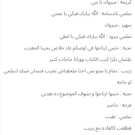
كريمه : مبروك يا بتي
سلمي بابتسامه : الله يبارك فيكي يا عمتي
سهير : مبروك
سلمي ببرود : الله يبارك فيكي يا انطي
نجيه : خشي ارتاحوا في اوضكم عاد خلاص بجينا المغرب
علشان بكرا كتب الكتاب وورانا حاجات كتير
زينب : تمام يا ستو بس احنا ملحقناش نجيب فستان شيك لسلمي
او حاجه
نجيه : خشوا ارتاحوا و نشوف الموضوع ده بعدين
فرحه : حاضر
سلمي : طيب
فطلعت كالعاده مع زيبب