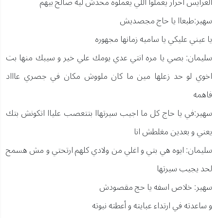
العرايس احرار يعملوا اللي يعملوه محدش ليه صالح بيهم
سهير:طبعاا يا حاج مجصديش
يا عيني عليكي يا ساميه زمانها مجهوره
سليمان: بصي يا مره انتي عدي يومك علي خير و سيبك منها بت
اخوي لو حد زعلها مين ما كان ملووش مكان في جصري عاااد
فاهمه
سهير:في يا حاج كل ما اجيب سيرتهاا بتتعصب علياا اتكونش بتك
يعني و بعدين مغلطش انا
سليمان: ايوه هي بتي و اغلي من ولادي كلهم ارتحتي و مش هسمح
لحد يجيب سيرتها
سهير: خلاص اسفه يا حج مقصودش
و ساعدته في ارتداء عبايته و أعطته نبوته