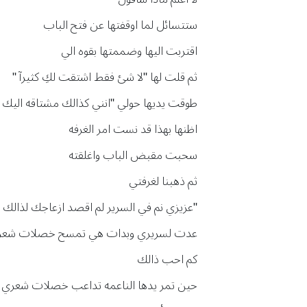
ستتسائل لما اوقفتها عن فتح الباب
اقتربت اليها وضممتها بقوه الي
ثم قلت لها "لا شئ فقط اشتقت لكِ كثيرآ "
طوقت يديها حولي "انني كذالك مشتاقه اليك 
اظنها بهذا قد نست امر الغرفه
سحبت مقبض الباب واغلقته
ثم ذهبنا لغرفتي
"عزيزي نم في السرير لم اقصد ازعاجك لذالك
عدت لسريري وبدات هي تمسح خصلات شع
كم احب ذالك
حين تمر يدها الناعمه تداعب خصلات شعري 