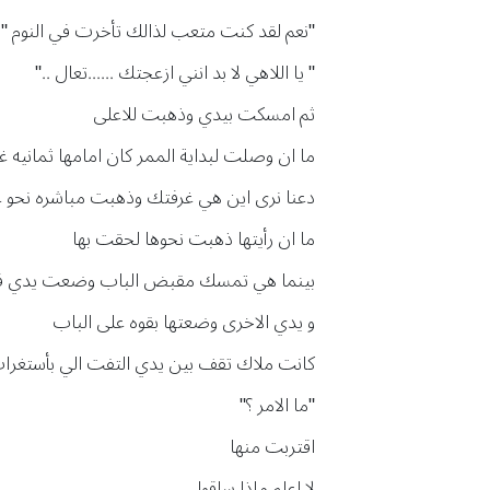
"نعم لقد كنت متعب لذالك تأخرت في النوم "
" يا اللاهي لا بد انني ازعجتك ......تعال .."
ثم امسكت بيدي وذهبت للاعلى
ما ان وصلت لبداية الممر كان امامها ثمانيه 
دعنا نرى اين هي غرفتك وذهبت مباشره نحو غ
ما ان رأيتها ذهبت نحوها لحقت بها
بينما هي تمسك مقبض الباب وضعت يدي ف
و يدي الاخرى وضعتها بقوه على الباب
كانت ملاك تقف بين يدي التفت الي بأستغرا
"ما الامر ؟"
اقتربت منها
لا اعلم ماذا ساقول