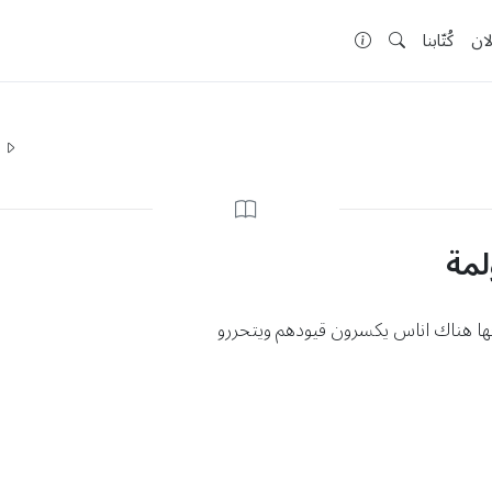
لان
كُتّابنا
ا
لمة
ا هناك اناس يكسرون قيودهم ويتحررو