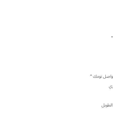
"
 واصل نومك "
ري
الطويل