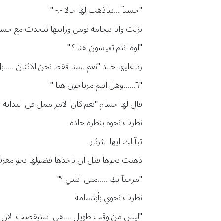
"حسنآ ...ساذهب لها حالا -.- "
نزلت وانا ببجامة نومي ورايتها تتحدث مع حسا
"اوه انتم تعيشون هنا ؟ "
رد عليها خالد "نعم لسنا فقط نحن الاثنان .....بل نحن 
"٦......وهل انتم مرتاحون هنا "
قال لها حسام "نعم كان الامر ممل في البدايه 
نظرت نحوه بنظره حاده
تبآ لك ايها الثرثار
ذهبت نحوها قبل ان ياخذها فضولها نحو معرف
"مرحبآ بكِ .....متى اتيتي ؟"
نظرت نحوي بأبتسامه
"ليس من وقت طويل ....هل استيقضت الان ؟