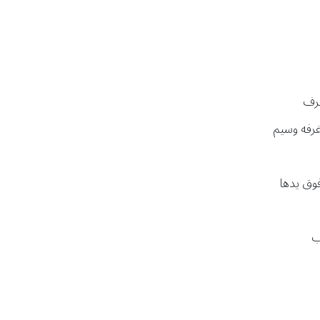
غرف
رفه وسيم
وق يدها
ب