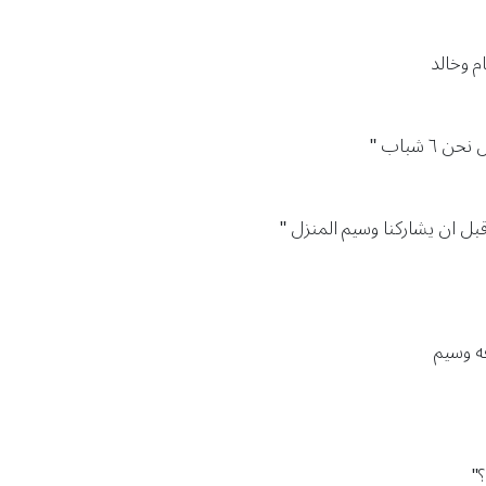
م وخالد
٦ شباب "
قبل ان يشاركنا وسيم المنزل "
ه وسيم
"