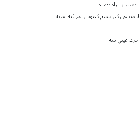
تمنى ان اراه يومآ ما
لا متناهي كي تسبح كعروس بحر فيه بحريه
احرك عيني منه