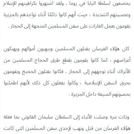
يخضعون لسلطة البابا في روما ، ولقد اشتهروا بكراهيتهم للإسلام
وعصبيتهم الشديدة ، حيث أنهم كانوا دائمًا أثناء تواجدهم بالجزيرة
يقومون بعمل الغارات على سفن المسلمين المتجهة إلى الحجاز .
كان هؤلاء الفرسان يقتلون المسلمين وينهبون أموالهم ويهتكون
أعراضهم ، كما كانوا يقومون بقطع طرق الحجاج المسلمين من
الأتراك أثناء توجههم إلى الحجاز ، فكانوا يقتلون الحجيج ويقومون
بحرق السفن الإسلامية ، وكانوا يفعلون كل ذلك لأنهم اطمئنوا
بحصونهم المنيعة داخل الجزيرة .
وذات مرة وصلت الأنباء إلى السلطان سليمان القانوني بما فعله
هؤلاء الفرسان من قتل ونهب لإحدى سفن المسلمين التي كانت