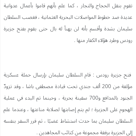
تقوم بنقل الحجاج والتجار ، كما علم بأنهم قاموا بأعمال عدوانية
عديدة ضد خطوط المواصلات البحرية العثمانية ، فغضب السلطان
سليمان بشدة وأقسم بأنه لن يهنأ له بال حتى يقوم بفتح جزيرة
رودس وطرد هؤلاء الكفار منها .
فتح جزيرة رودس : قام السلطان سليمان بإرسال حملة عسكرية
مؤلفة من 200 ألف جندي تحت قيادة مصطفى باشا ، وقد تزودّ
الجنود بالمدافع و700 سفينة بحرية ، وحينما تم البدء في عملية
الهجوم على الجزيرة ؛ لم يتم إصابتها لصلابة مناعتها ، وعندما علم
السلطان سليمان بما حدث استشاط غضبًا ، ثم قرر السفر بنفسه
إلى الجزيرة برفقة مجموعة من كتائب المجاهدين .