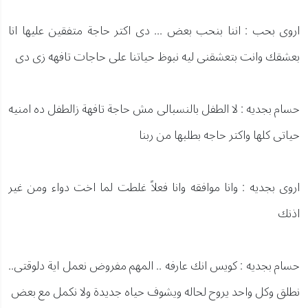
اروى بحب : اننا بنحب بعض ... دى اكتر حاجة متفقين عليها انا
بعشقك وانت بتعشقنى ليه نبوظ حياتنا على حاجات تافهه زى دى
حسام بجديه : لا الطفل بالنسبالى مش حاجة تافهة زالطفل ده امنيه
حياتى كلها واكتر حاجه بطلبها من ربنا
اروى بجديه : وانا موافقه وانا فعلاً غلطت لما اخت دواء ومن غير
اذنك
حسام بجديه : كويس انك عارفه .. المهم مفروض نعمل اية دلوقتى..
نطلق وكل واحد يروح لحاله ويشوف حياه جديدة ولا نكمل مع بعض