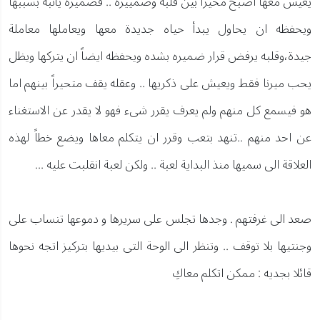
يعيش معها اصبح محيراً بين قلبه وضمييره .. فضميره يأنبه بسببها
ويحفظه ان يحاول يبدأ حياه جديدة معها ويعاملها معاملة
جيدة،وقلبه يرفض قرار ضميره بشده ويحفظه ايضاً ان يتركها ويظل
يحب ميرنا فقط ويعيش على ذكريها .. وعقله يقف متحيراً بينهم اما
هو فيسمع كل منهم ولم يعرف يقرر شىء فهو لا يقدر عن الاستغناء
عن احد منهم ..تنهد بتعب وقرر ان يتكلم معاها ويضع خطاً لهذه
العلاقة الى سميها منذ البداية لعبة .. ولكن لعبة انقلبت عليه ...
صعد الى غرفتهم . وجدها تجلس على سريرها و دموعها تنساب على
وجنتيها بلا توقف .. وتنظر الى الوحة التى بيديها بتركيز اتجه نحوها
قائلا بجديه : ممكن اتكلم معاكِ