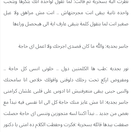
نظرت اليه بسخرية ثم قالت: لما تقول لواحده انك بتكرها وبتحب
واحده تانية يبقى انت مجرحتهاش .. انت مش مراهق ولا عيل
صغير انت لما بتقول كلمة بتبقى عارف اية الى هيحصل وراءها
جاسر بحديه: والله ما كان قصدى اجرحك ولا اعمل اى حاجة
نور بجديه :طب ها الكلمتين دول .. خلونى انسى كل حاجة ..
ومفروض اركع تحت رجلك دلوقتى واقولك خلاص انا سامحتك
والنبى حبنى يبقى متعرفنيش انا ادوس على قلبى علشان كرامتى
جاسر بجديه: انا مش عايز منك حاجة كل الى انا نفسى فيه نبدأ مع
بعض من جديد .. نبدأ اكننا لسه متجوزين وننسى اى حاجة حصلت
صفقت بيدها قائله بسخرية :فكرت وحفظت الكلام ده امتى يا دكتور