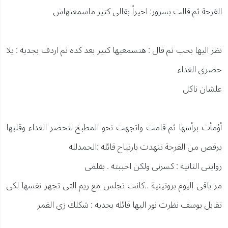
الفرحة ثم قالت بسرور: اخيراً بقالى كتير ماسمعتهاش
نظر اليها بحب ثم قال : هتسمعيها كتير بعد كده ثم اردف بجديه : يلا
حضرى الغداء
علشان ناكل
أؤمأت برأسها ثم قامت واتجهت نحو المطبخ لتحضر الغداء وقلبها
يرقص من الفرحة تنهدت بارتياح قائله :الحمدلله
روايتى الثانية : كسرنى ولكن احببته . بقلمى
مر باقى اليوم بروتينية ..كانت تجلس مع ريم التى تجهز نفسها لكى
تقابل يوسف نظرت نور اليها قائله بجديه : شكلك زى القمر