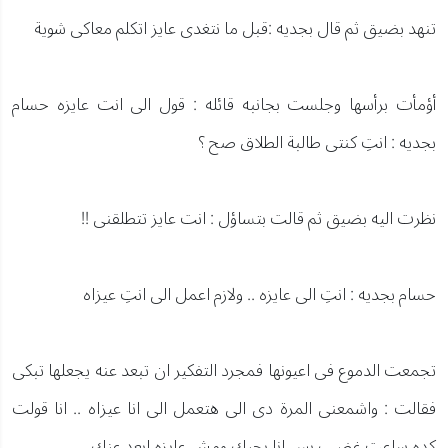
تنهد بضيق ثم قال بجديه :قبل ما نتغدى عايز اتكلم معاكى شوية
أؤمأت برأسها وجلست بجانبه قائله : قول الى انت عايزه حسام
بجديه : انتِ كنتى طالبة الطلاق صح ؟
نظرت اليه بضيق ثم قالت بتساؤل : انت عايز تتطلقنى !!
حسام بجديه : انتِ الى عايزه .. ولازم اعمل الى انتِ عيزاه
تجمعت الدموع فى اعيونها فمجرد التفكير ان تبعد عنه يجعلها تبكى
فقالت : واشمعنى المرة دى الى هتعمل الى انا عيزاه .. انا قولت
كده ساعت غضب بس انا بحبك ومش عايزه ابعد عنك