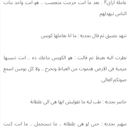
عاملة ازاى؟! . بعد ما انت خرجت متعصب .. هو انت واخد بنات
الناس تبهدلهم
تنهد بضيق ثم قال بجديه : ما انا بعاملها كويس
نظرت اليه بغيظ ثم قالت : هو الكويس بتاعك ده .. انت تسيبها
مرمية فى الارض هتموت من العياط وتخرج .. ولا كل يومين اسمع
صوتكم العالى
جاسر بجديه : طب ليه ما تقوليش انها هى الى غلطانة
سهير بجديه : حتى لو هى غلطانه .. ما تستحمل .. ما انت كنت