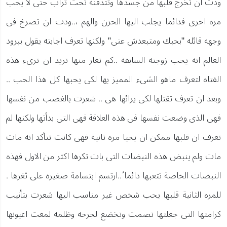
ودت ان تخرج قلبها من جسدها وتتدفنه تحت تراب حتى لا يحب
مره اخرى فدائما يجلب اليها الحزن والهم ،..ودت ان تصرخ فى
وجهه قائله "بحبك ومتبعدش عنى" ولكنها تعرف اجابته يقول ببرود
العالم انه يحب زوجته السابقة ..كم تغار منها تريد ان ترىء هذه
الفتاه لتعرف ماهو الشىء المميز بها لكى يحبها كل هذا الحب ..
وبعد ان تعرف تقتلها لكى يرائها هى .. شعرت بالغضب من نفسها
فهى الذى وضعت نفسها فى هذه العلاقة فهى التى بدأتها ولكنها لم
تعرف ان قلبها ممكن ان يحيا مره ثانية فهى كانت تتأكد انه مات
مات ولم ينبض هذه النبضات التى بات تكرها اكثر من الاول فهذه
النبضات الخاصة تتعبها دائما ً..ارتسم ابتسامة صغيره على ثغرها .
للمره الثانية قلبها يحب شخص غير مناسب اليها شعرت بتأنيب
كرامتها التى جعلتها تصمت وتخضع لجرحه وظلمه لمعت اعيونها