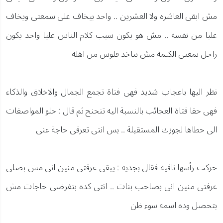
مش ابقى العاشره ولا العشرين .. واحد بيخاف على سمعتى ويخاف
عليا من نفسه .. مش هو يكون سبب كلام الناس عليا واحد يكون
راجل بمعنى الكلمة مش بياخد فلوس من اهله
نظر اليها باعجاب شديد فهى فتاة تجمع الجمال والاخلاق والذكاء
فهى حقا فتاة العجائب بالنسبة اليه تنحنح ثم قال : حلو المواصفات
الى حطاها لجوزك المستقبلة .. بس انتى تعرفى حاجة عنى
حركت رأسها نافيه فقال بجديه : يبقى عرفتى منين انى مش بصلى
عرفتى منين انى بصاحب بنات .. انتى كده بتفرضى حاجات مش
بتحصل وده اسمه سوء ظن