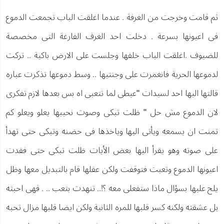
ثم قامت وخرجت من الغرفة . عندما اغلقت الباب تجمعت الدموع
فى اعيونها بسرعة . دخلت احد الغرف الفارغة التى مخصصة
للضيوف .اغلقت الباب خلفها وجلست على الارض باكية .. تركت
لدموعها الحرية فانغمرت على وجنتيها .. وسط دموعها تذكرت عباره
قالتها اليها احد لسيدات "عيطى لما تتعبى اه بس بعدها لازم تفكرى
لان الدموع مش حل " ظلت تبكى وصوت نحيبها يعلو ويعلو كم
تمنت ان يسمعه ويأتى اليها وياخذها فى حضنه وتبكى حتى تهدأ
على صوته وهو يقرأ اليها بعض الأيات ظلت تبكى حتى فقدت
اعيونها الدموع وتعبت فتوقفت ولكن عقلها قام بالتبديل معها وظل
يلح عليها بسؤال ماذا ستفعلى معه ؟!.. تنهدت بتعب .. . فهى احبته
بل عشقته ولكنه كسر قلبها للمره الثانية ولكن ايضا قلبها مزال تحبه