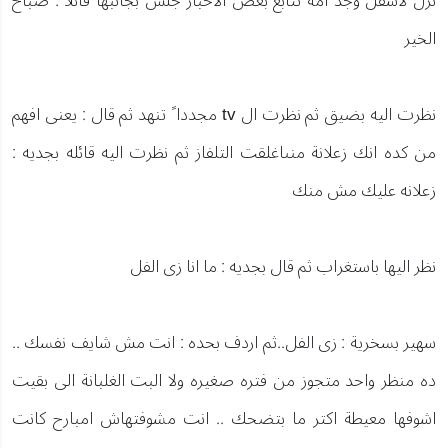
نزل لاسفل وجد امه تتابع بعض الاخبار جلس بجانبها قائلاً : صباح
الخير
نظرت اليه بضيق ثم نظرت ال tv مجددا ً تنهد ثم قال : يعنى افهم
من كده انك زعلانة منىاغلقت التلفاز ثم نظرت اليه قائله بجديه :
زعلانه عليك مش منك
نظر اليها باستغراب ثم قال بجديه : ما انا زى الفل
سهير بسخرية : زى الفل..ثم اردف بحده : انت مش شايف نفسك ..
ده منظر واحد متجوز من فتره صغيره ولا البت الغلبانة الى بقيت
اشوفها معيطة اكتر ما بتضحك .. انت مشوفتهاش امبارح كانت