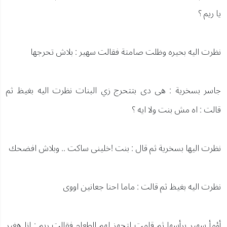
يا ريم ؟
نظرت اليه بحيره وظلت صامتة فقالت سهير : بلاش تحرجها
جاسر بسخرية : هى دى بتتحرج زي البنات نظرت اليه بغيظ ثم
قالت : اه مش بنت ولا ايه ؟
نظرت اليها بسخرية ثم قال : بنت !خلينى ساكت .. وبلاش افضحك
نظرت اليه بغيظ ثم قالت : ماما احنا جعانين اووى
أؤمأ سهير برأسها ثم قامت لتجهز لهم الطعام فقالت ريم : انا هغير