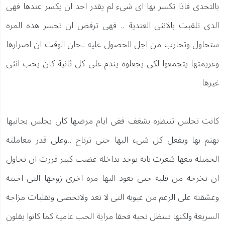
بالتحدى فاذا تكسر بها اى شىء لم يقدر احد ان يكسر عندها فهى
الذى تلقبت بالانثى العندية .. فهى ترفض ان تخسر هذه المره
ستحاول وتحارب من اجل الحصول عليه ..حان الوقت ان اصرارها
وعزيمتها يتجمعوا لكى يجعلوه يندم على كل ثانية كان يحب انثى
غيرها
كانت تجلس تنتظره بشغف ففى ايام مرضها كان يجلس بجانبها
يهتم بها ويفعل كل شىء اليها حتى ترتاح ..وعلى قدر معاملته
الجميلة معها شعرت بانه يوجد بداخله غضب كبير قررت ان تحاول
ان تخرجه من قلبه حتى يعود اليها مره اخرى زوجها التى احبته
وعشقته على الرغم من عيوبه التى لا تعد ولاتحصى وتقلبات مزاجه
السريعة ولكنها ستظل تحبه فحقا مراية الحب عامية كما كانوا يقلون