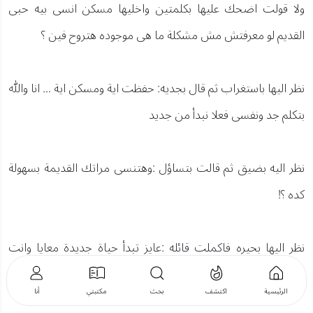
ولا قولت اضحك عليها بكلمتين واخليها مسكن انسى بيه حبى
القديم لو معرفتش مش مشكلة ما هى موجوده هتروح فين ؟
نظر اليها باستغراب ثم قال بجديه: حفظت اية ومسكن اية ... انا والله
بتكلم جد ونفسى فعلا نبدأ من جديد
نظر اليه بضيق ثم قالت بتساؤل :وهتنسى مراتك القديمة بسهولة
كده ؟!
نظر اليها بحيره فاكملت قائله :عايز تبدأ حياة جديدة معايا وانت
قلبك مع حد تانى .. ولا ناوى تتجوزها عليا زى ما قولت
الرئيسية
اكتشف
بحث
مكتبتي
أنا