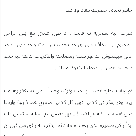
جاسر بحده : حضرتك معايا ولا عليا
نظرت اليه بسخرية ثم قالت : انا طول عمرى مع ابنى الراجل
المحترم الى بيخاف على اى حد يخصه بس انت واحد تانى.. واحد
انانى مبيهموش حد غير نفسه ومصلحته والذكريات بتاعته ..براحتك
يا جاسر اعمل الى تعمله انت وضميرك .
ثم رمقته بنظره غضب وقامت وتركته وحيداً .. ظل يستغفر ربه لعله
يهدأ وهو يفكر فى كلامها فهى كل كلامها صحيح .فما ذنبها؟ وايضا
سأل نفسه ما ذنبه هو الاخر ! .. فهو يعيش مع انسانة لم تمس قلبه
ابداً ولكن ضميره الذى يقف امامه دائما يذكره انه وافق من قبل ان