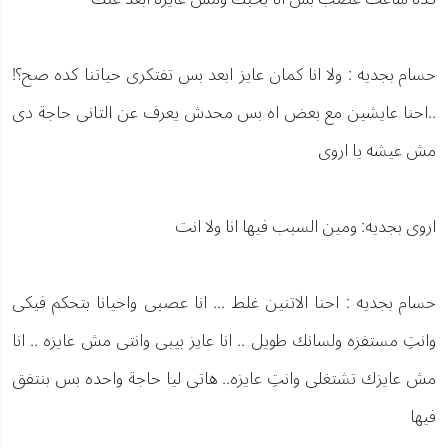
حسام بجديه : ولا انا كمان عايز ابعد بس تفتكرى حياتنا كده صح؟!
..احنا عايشين مع بعض اه بس محدش يعرف عن التانى حاجة دى
مش عيشه يا اروى
اروى بجديه: ومين السبب فيها انا ولا انت
حسام بجديه : احنا الاتنين غلط ... انا عصبى واحيانا بتحكم فيكى
وانتِ مستفزه ولسانك طويل .. انا عايز بيبى وانتى مش عايزه .. انا
مش عايزك تشتغلى وانتِ عايزه.. هاتى ليا حاجة واحده بس بنتفق
فيها