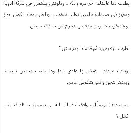
بطلت لما قابلتك اخر مره والله .. ودلوقتى بشتغل فى شركة ادوية
وبجهز فى صيدلية بتاعتى تعالى نتخطب ارتاحتى معايا نكمل جواز
لو لا يبقى خلاص وصدقينى هخرج من حياتك خالص
نظرت اليه بحيره ثم قالت : ودراستى ؟
يوسف بجديه : هتكمليها عادى جدا وهنتخطب سنتين بالظبط
وبعدها نتجوز وانتِ هتكملى عادى
ريم بجديه : فرضاً انى وافقت عليك ..اية الى يضمن ليا انك تخلينى
اكمل ؟