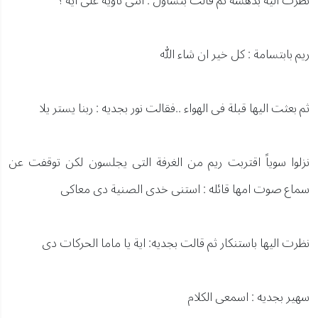
نظرت اليه بدهشة ثم قالت بتساؤل : انتى ناوية على اية ؟
ريم بابتسامة : كل خير ان شاء الله
ثم بعثت اليها قبلة فى الهواء ..فقالت نور بجديه : ربنا يستر يلا
نزلوا سوياً اقتربت ريم من الغرفة التى يجلسون لكن توقفت عن
سماع صوت امها قائله : استنى خدى الصنية دى معاكى
نظرت اليها باستنكار ثم قالت بجديه: اية يا ماما الحركات دى
سهير بجديه : اسمعى الكلام