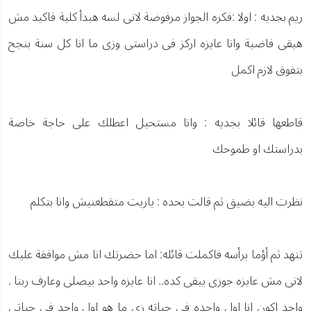
ريم بجديه : اولا :فكره الجواز مرفوضة لانى لسه هبدأ كلية فاكيد مش
هبقى فاضية وانا عايزه اركز فى دراستى وزى ما انا كل سنة بنجح
بتفوق لازم اكمل
قاطعها قائلا بجديه : وانا مستحيل اعطلك على حاجة خاصة
بدراستك او طموحك
نظرت اليه بضيق ثم قالت بحده : ياريت متقطعنيش وانا بتكلم
تنهد ثم أؤما برأسه فاكملت قائله: اما حضرتك انا مش موافقة عليك
لانى مش عايزه جوزى يبقى كده.. انا عايزه واحد بيصلى وعارف ربنا .
واحد اكون انا اول واحده فى حياته زى ما هو اول واحد فى حياتى