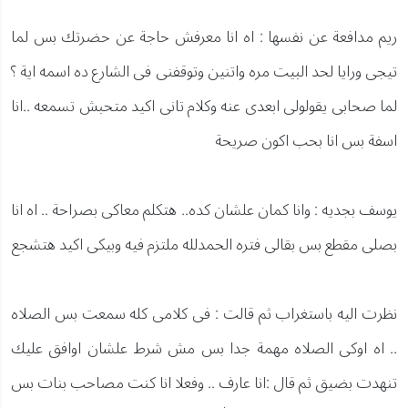
ريم مدافعة عن نفسها : اه انا معرفش حاجة عن حضرتك بس لما
تيجى ورايا لحد البيت مره واتنين وتوقفنى فى الشارع ده اسمه اية ؟
لما صحابى يقولولى ابعدى عنه وكلام تانى اكيد متحبش تسمعه ..انا
اسفة بس انا بحب اكون صريحة
يوسف بجديه : وانا كمان علشان كده.. هتكلم معاكى بصراحة .. اه انا
بصلى مقطع بس بقالى فتره الحمدلله ملتزم فيه وبيكى اكيد هتشجع
نظرت اليه باستغراب ثم قالت : فى كلامى كله سمعت بس الصلاه
.. اه اوكى الصلاه مهمة جدا بس مش شرط علشان اوافق عليك
تنهدت بضيق ثم قال :انا عارف .. وفعلا انا كنت مصاحب بنات بس