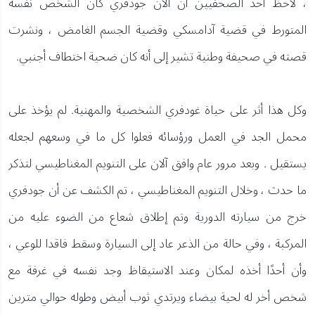
، لاحظ أحد الصحفيين أن ألان جودفري كان الشخص نفسه
المتورط في قضية آدامسكي وقضية الجسم الغامض ، ونشرت
قصته في صحيفة وطنية تشير إلى أنه كان ضحية اختطاف أجنبي.
وكل هذا أثر على حياة غودفري الشخصية والمهنية. لم يؤخذ على
محمل الجد في العمل ورؤسائه فعلوا كل ما في وسعهم لجعله
يستقيل . وبعد مرور عام وافق آلان على التنويم المغناطيسي لتذكر
ما حدث ، وخلال التنويم المغناطيسي ، تم الكشف عن أن جودفري
خرج من سيارته الدورية وتم إطلاق شعاع من الضوء عليه من
المركبة ، وفي حالة من الذعر عاد إلى السيارة وسقط فاقدا للوعي ،
وأن أحدًا أخذه لمكان وعند الاستيقاظ وجد نفسه في غرفة مع
شخص أخر له لحية بيضاء ويرتدي ثوب أبيض وطوله حوالي مترين