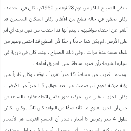
، ففي الصباح الباكر من يوم 28 نوفمبر 1980م ، كان في الخدمة ،
وكان يحقق في حالة قطيع من الأبقار. وكان السكان المحليون قد
أبلغوا عن اختفاء مواشيهم ، يبدو أنها قد اختفت من دون ترك أي أثر
على الأرض. لم يكن هذا حادثًا واحدًا لأن القطيع قد اختفى وظهر من
تلقاء نفسه عدة مرات . وفي ذلك الصباح ، بينما كان في دورية في
سيارة الشرطة رأى ضوءا ساطعًا على الطريق أمامه ،
وعندما اقترب من مسافة 15 متراً تقريباً ، توقف وكان قادراً على
رؤية مركبة تحوم في صمت على بعد حوالي 1.5 متراً من الأرض ،
وكان الجزء السفلي من المركبة يدور عكس اتجاه عقارب الساعة في
حين أن الجزء العلوي بدا كأنه صفًا من النوافذ كان ثابتًا . وكان الكائن
بطول 4 متر وعرض 6 أمتار ، يبدو أن الجسم الغريب هز الأشجار
القريبة ولكنها لم يحدث أي ضوضاء أو حرارة ، حاول جودفري