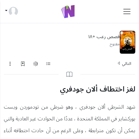
قصص رعب +١٨
مفتوح
التالي
لغز اختطاف ألان جودفري
شهد الشرطي ألان جودفري ، وهو شرطي من تودموردن ويست
يوركشاير في المملكة المتحدة ، عددًا من الحوادث غير العادية والتي
يمكن أن تكون مترابطة ، وعلى الرغم من أن حادث اختطافه أثناء