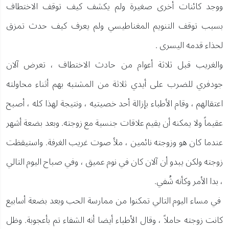
ووجد كائنات أخرى صغيرة ولم يكشف كيف توقف الاختطاف
بسبب توقف التنويم المغناطيسي ولم يعرف كيف حدث تمزق
لحذاء قدمه اليسرى .
والغريب قبل ثلاثة أعوام من حادث الاختطاف ، تعرض آلان
جودفري للضرب على أيدي ثلاثة من المشتبه بهم أثناء محاولته
اعتقالهم ، وقام الأطباء بإزالة أحد خصيتيه ، ونتيجة لهذا كله ، أصبح
عقيماً ولا يمكنه أن يقيم علاقات جنسية مع زوجته. وبعد بضعة أشهر
عندما كان هو وزوجته نائمين ، ملأ صوت غريب الغرفة. واستيقظت
زوجته ولكن يبدو أن آلان كان في نوم عميق ، وفي صباح اليوم التالي
، بدا الأمر وكأنه شُفي.
في مساء اليوم التالي تمكنوا من ممارسة الحب وبعد بضعة أسابيع
كانت زوجته حاملاً ، وقال الأطباء أيضا أنه الشفاء تم بأعجوبة. وظل