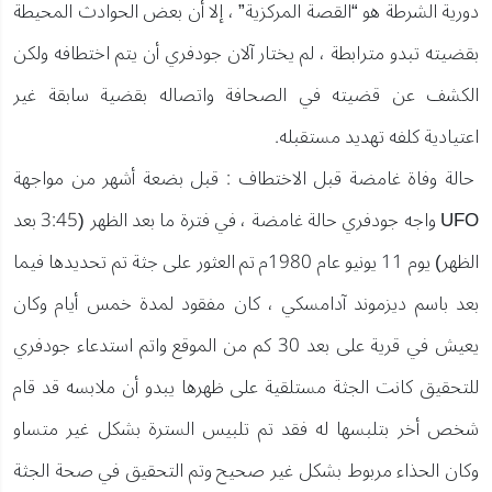
دورية الشرطة هو “القصة المركزية” ، إلا أن بعض الحوادث المحيطة
بقضيته تبدو مترابطة ، لم يختار آلان جودفري أن يتم اختطافه ولكن
الكشف عن قضيته في الصحافة واتصاله بقضية سابقة غير
اعتيادية كلفه تهديد مستقبله.
حالة وفاة غامضة قبل الاختطاف : قبل بضعة أشهر من مواجهة
UFO واجه جودفري حالة غامضة ، في فترة ما بعد الظهر (3:45 بعد
الظهر) يوم 11 يونيو عام 1980م تم العثور على جثة تم تحديدها فيما
بعد باسم ديزموند آدامسكي ، كان مفقود لمدة خمس أيام وكان
يعيش في قرية على بعد 30 كم من الموقع واتم استدعاء جودفري
للتحقيق كانت الجثة مستلقية على ظهرها يبدو أن ملابسه قد قام
شخص أخر بتلبسها له فقد تم تلبيس السترة بشكل غير متساو
وكان الحذاء مربوط بشكل غير صحيح وتم التحقيق في صحة الجثة