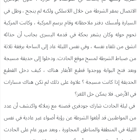
الاتصال بمقر الشرطة من خلال اللاسلكي ولكنه لم ينجح ، وظل في
السيارة وأمسك دفتر ملاحظاته وقام برسم المركبة ، وكانت المركبة
تحوم حوله وكان يشعر بحكة في قدمه اليسرى بجانب أن حذائه
انشق من تلقاء نفسه ، وفي نفس الليلة عاد إلى الساحة برفقة ثلاثة
من ضباط الشرطة لمسح موقع الحادث. ودخلوا إلى حديقة مسيجة
وبعد فتح البوابة ووجدوا قطيع الأبقار هناك ، كيف دخل القطيع
الحديقة إذا كانت مسيجة ؟ علاوة على ذلك لم تكن هناك مسارات
في الأرض. فلا يمكن حل اللغز؟
في ليلة الحادث شارك جودفري قصته مع زملائه واكتشف أن عدد
من المواطنين قد أبلغوا الشرطة عن رؤية أضواء غير عادية في نفس
الليلة في المنطقة والمناطق المجاورة ، وبعد مرور عام على الحادث