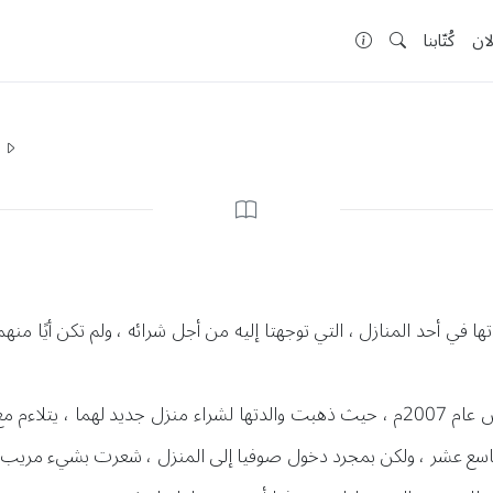
لان
كُتّابنا
ا
في أحد المنازل ، التي توجهتا إليه من أجل شرائه ، ولم تكن أيًا منهما 
تروي صوفيا قصتها ، بأنها حدثت في أغسطس عام 2007م ، حيث ذهبت والدتها لشراء منزل 
تاسع عشر ، ولكن بمجرد دخول صوفيا إلى المنزل ، شعرت بشيء مريب ، وق