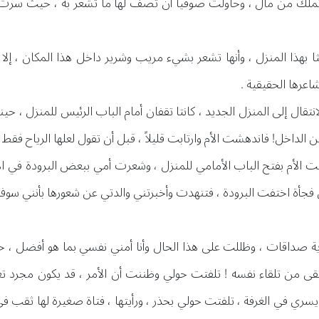
 تملك من مال ، وحاولت صوفيا أن تصف لها ما تشعر به ، حيث سرت 
ا بهذا المنزل ، وأنها تشعر بشيء مريب وشرير داخل هذا المكان ، إلا
اعرها الحقيقية .
تقال إلى المنزل الجديد ، كانتا تقفان أمام الباب الرئيس للمنزل ، حينم
ن الداخل! فاندهشت الأم وارتابت قليلاً ، قبل أن تقول لعلها الرياح فقط ح
 الأم بفتح الباب الأمامي للمنزل ، وشعرت أمي ببعض البرودة في ال
كن فجأة اختفت البرودة ، فتنهدت وأخبرتني والدتي عن شعورها بأنني سوف أ
ة صداقات ، وظللت على هذا الحال وأنا أمني نفسي بما هو أفضل ، 
ى من تلقاء نفسه ! تلفتت حولي وظننت أن الأمر ، قد يكون مجرد تغير
ري في الغرفة ، تلفتت حولي بحذر ، ورأيتها ، فتاة صغيرة لها ثقب في 