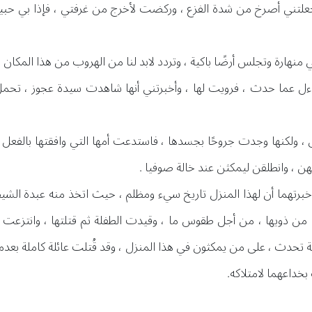
جعلتني أصرخ من شدة الفزع ، وركضت لأخرج من غرفتي ، فإذا بي ح
ي منهارة وتجلس أرضًا باكية ، وتردد لابد لنا من الهروب من هذا المك
ل عما حدث ، فرويت لها ، وأخبرتني أنها شاهدت سيدة عجوز ، تحم
، ولكنها وجدت جروحًا بجسدها ، فاستدعت أمها التي وافقتها بالفعل 
هن ، وانطلقن ليمكثن عند خالة صوفيا .
وأخبرتهما أن لهذا المنزل تاريخ سيء ومظلم ، حيث اتخذ منه عبدة الشيط
من ذويها ، من أجل طقوس ما ، وقيدت الطفلة ثم قتلتها ، وانتزعت عي
تحدث ، على من يمكثون في هذا المنزل ، وقد قُتلت عائلة كاملة بعدما أص
بخداعهما لامتلاكه.