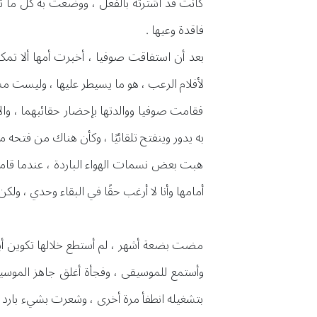
كانت قد اشترته بالفعل ، ووضعت به كل ما
فاقدة وعيها .
بعد أن استفاقت صوفيا ، أخبرت أمها ألا تمكث
لأفلام الرعب ، هو ما يسيطر عليها ، وليست مش
فقامت صوفيا ووالدتها بإحضار حقائبهما ، والان
به يدور وينفتح تلقائيًا ، وكأن هناك من فتحه م
هبت بعض نسمات الهواء الباردة ، عندما قامت
أمامها وأنا لا أرغب حقًا في البقاء وحدي ، ول
مضت بضعة أشهر ، لم أستطع خلالها تكوين أي
وأستمع للموسيقى ، وفجأة أغلق جاهز الموسيق
بتشغيله انطفأ مرة أخرى ، وشعرت بشيء بارد يس