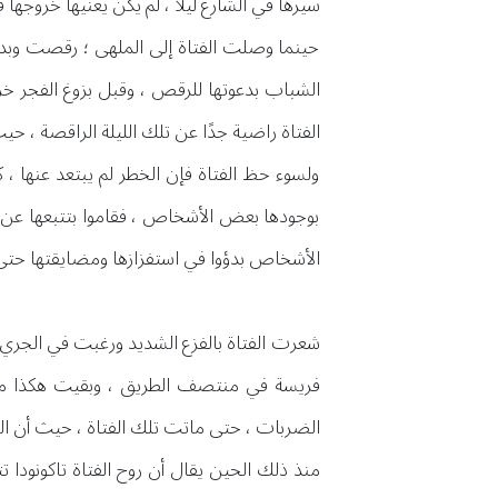
سيرها في الشارع ليلًا ، لم يكن يعنيها خروجها
حينما وصلت الفتاة إلى الملهى ؛ رقصت وبدت
الشباب بدعوتها للرقص ، وقبل بزوغ الفجر 
الفتاة راضية جدًا عن تلك الليلة الراقصة ، حي
ولسوء حظ الفتاة فإن الخطر لم يبتعد عنها ،
بوجودها بعض الأشخاص ، فقاموا بتتبعها عن 
الأشخاص بدؤوا في استفزازها ومضايقتها ح
شعرت الفتاة بالفزع الشديد ورغبت في الجري 
فريسة في منتصف الطريق ، وبقيت هكذا ملق
الضربات ، حتى ماتت تلك الفتاة ، حيث أن ال
منذ ذلك الحين يقال أن روح الفتاة تاكونودا 