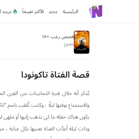
الرئيسية
جديد
الأكثر تقييماً
تريند ا
قصص رعب +١٨
مفتوح
قصة الفتاة تاكونودا
يُذكر أنه خلال فترة الثمانينات من القرن ا
والاستمتاع بوقتها ليلًا ، وكانت تُلقب باسم “تاك
يكون هناك حفلة ما كي تذهب إليها أو ملهى ل
وذات ليلة أعدّت الفتاة نفسها بكل عناية ، 