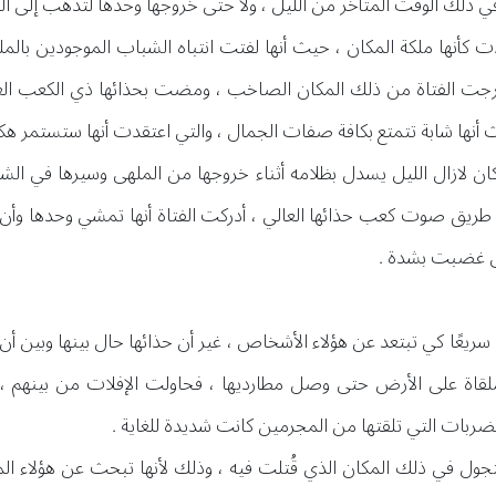
 في ذلك الوقت المتأخر من الليل ، ولا حتى خروجها وحدها لتذهب إلى المل
 كأنها ملكة المكان ، حيث أنها لفتت انتباه الشباب الموجودين بالم
خرجت الفتاة من ذلك المكان الصاخب ، ومضت بحذائها ذي الكعب العا
ث أنها شابة تتمتع بكافة صفات الجمال ، والتي اعتقدت أنها ستستمر هكذا 
 كان لازال الليل يسدل بظلامه أثناء خروجها من الملهى وسيرها في ا
طريق صوت كعب حذائها العالي ، أدركت الفتاة أنها تمشي وحدها وأن 
تى غضبت بشدة .
سريعًا كي تبتعد عن هؤلاء الأشخاص ، غير أن حذائها حال بينها وبين
اة على الأرض حتى وصل مطارديها ، فحاولت الإفلات من بينهم ، و
ضربات التي تلقتها من المجرمين كانت شديدة للغاية .
تتجول في ذلك المكان الذي قُتلت فيه ، وذلك لأنها تبحث عن هؤلاء ا