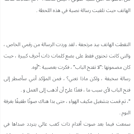
الهاتف حيث تلقيت رسالة نصية في هذه اللحظة .
التقطت الهاتف بيد مرتجفة ، لقد وردت الرسالة من رقمي الخاص ،
والتي كانت تحتوي فقط على بضع كلمات ذات أحرف كبيرة ، حيث
كان مضمونها :”لا تفتح الباب” ، فكرت بعصبية :”أوه.
رسالة سخيفة ، ولكن ماذا تعني؟ ، فمن المؤكد أنني سأضطر إلى
فتح الباب لأي سبب ما ، فغدًا عليّ أن أذهب إلى العمل و .
“، ثم قمت بتشغيل مكيف الهواء ، حتى بدا هناك صوتًا طفيفًا بغرفة
النوم .
سمعت فيما بعد صوت أقدام ذات كعب عالي يتردد صداها في