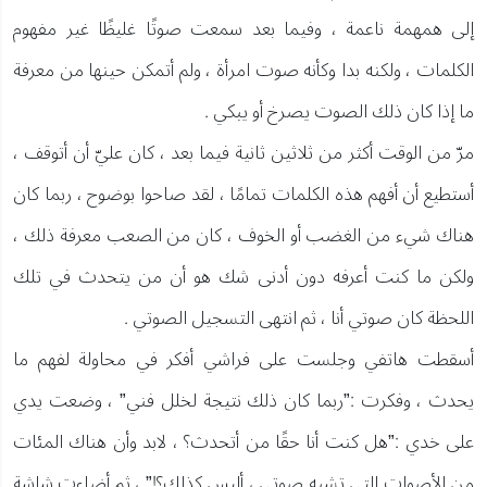
إلى همهمة ناعمة ، وفيما بعد سمعت صوتًا غليظًا غير مفهوم
الكلمات ، ولكنه بدا وكأنه صوت امرأة ، ولم أتمكن حينها من معرفة
ما إذا كان ذلك الصوت يصرخ أو يبكي .
مرّ من الوقت أكثر من ثلاثين ثانية فيما بعد ، كان عليّ أن أتوقف ،
أستطيع أن أفهم هذه الكلمات تمامًا ، لقد صاحوا بوضوح ، ربما كان
هناك شيء من الغضب أو الخوف ، كان من الصعب معرفة ذلك ،
ولكن ما كنت أعرفه دون أدنى شك هو أن من يتحدث في تلك
اللحظة كان صوتي أنا ، ثم انتهى التسجيل الصوتي .
أسقطت هاتفي وجلست على فراشي أفكر في محاولة لفهم ما
يحدث ، وفكرت :”ربما كان ذلك نتيجة لخلل فني” ، وضعت يدي
على خدي :”هل كنت أنا حقًا من أتحدث؟ ، لابد وأن هناك المئات
من الأصوات التي تشبه صوتي ، أليس كذلك؟!” ، ثم أضاءت شاشة