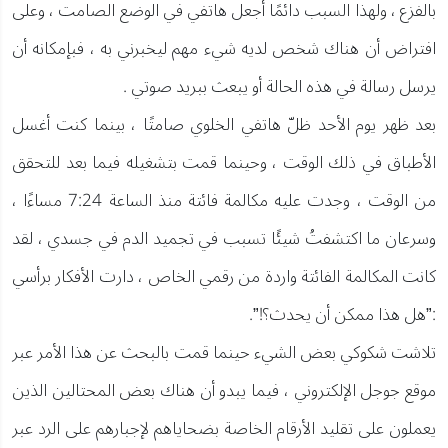
بالفزع ، ولهذا السبب دائمًا أجعل هاتفي في الوضع الصامت ، وعلى
افتراض أن هناك شخص لديه شيء مهم ليخبرني به ، فبإمكانه أن
يرسل رسالة في هذه الحالة أو يبعث ببريد صوتي .
بعد ظهر يوم الأحد ظلّ هاتفي الخلوي صامتًا ، بينما كنت أغسل
الأطباق في ذلك الوقت ، وحينما قمت بتشغيله فيما بعد للتحقق
من الوقت ، وجدت عليه مكالمة فائتة منذ الساعة 7:24 مساءًا ،
وسرعان ما اكتشفتُ شيئًا تسبب في تجميد الدم في جسدي ، لقد
كانت المكالمة الفائتة واردة من رقمي الخاص ، دارت الأفكار برأسي
:”هل هذا ممكن أن يحدث؟!”.
تلاشت شكوكي بعض الشيء حينما قمت بالبحث عن هذا الأمر عبر
موقع جوجل الإلكتروني ، فيما يبدو أن هناك بعض المحتالين الذين
يعملون على تقليد الأرقام الخاصة بضحاياهم لإجبارهم على الرد عبر